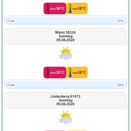
36°C
18°C
max
min
0 mm
37%
Mainz 55116
Sonntag
09.08.2026
35°C
18°C
max
min
0 mm
32%
Lindenberg 67473
Sonntag
09.08.2026