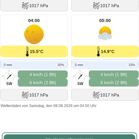
1017 hPa
1017 hPa
04:00
05:00
15.5°C
14.9°C
0 mm
30%
0 mm
33%
N
N
4 km/h (1 Bft)
4 km/h (1 Bft)
W
O
W
O
6 km/h (2 Bft)
6 km/h (2 Bft)
S
S
SW
SW
1017 hPa
1017 hPa
Wetterdaten von Samstag, den 08.08.2026 um 04:50 Uhr