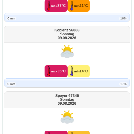
37°C
21°C
max
min
0 mm
16%
Koblenz 56068
Sonntag
09.08.2026
35°C
14°C
max
min
0 mm
17%
Speyer 67346
Sonntag
09.08.2026