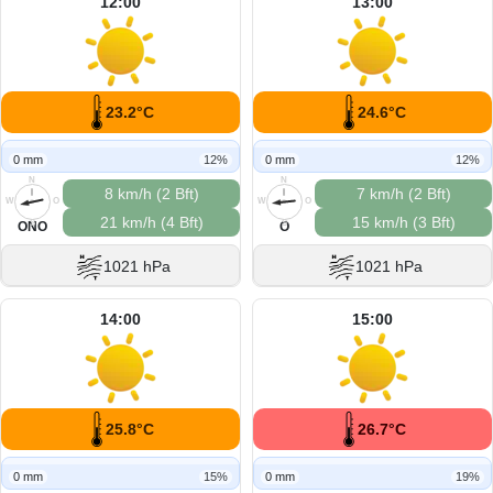
12:00
13:00
23.2°C
24.6°C
0 mm
12%
0 mm
12%
N
N
8 km/h (2 Bft)
7 km/h (2 Bft)
W
O
W
O
21 km/h (4 Bft)
15 km/h (3 Bft)
S
S
ONO
O
1021 hPa
1021 hPa
14:00
15:00
25.8°C
26.7°C
0 mm
15%
0 mm
19%