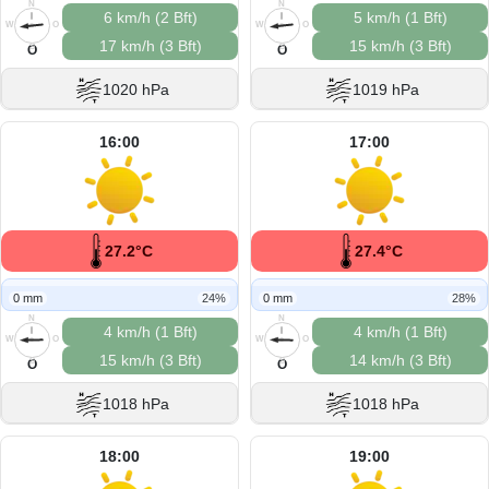
N
N
6 km/h (2 Bft)
5 km/h (1 Bft)
W
O
W
O
17 km/h (3 Bft)
15 km/h (3 Bft)
S
S
O
O
1020 hPa
1019 hPa
16:00
17:00
27.2°C
27.4°C
0 mm
24%
0 mm
28%
N
N
4 km/h (1 Bft)
4 km/h (1 Bft)
W
O
W
O
15 km/h (3 Bft)
14 km/h (3 Bft)
S
S
O
O
1018 hPa
1018 hPa
18:00
19:00