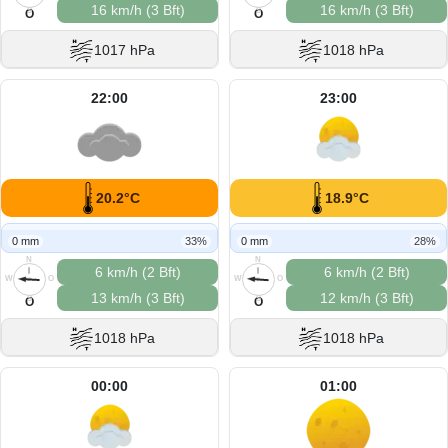
16 km/h (3 Bft)
16 km/h (3 Bft)
S
S
O
O
1017 hPa
1018 hPa
22:00
23:00
20.2°C
18.9°C
0 mm
33%
0 mm
28%
N
N
6 km/h (2 Bft)
6 km/h (2 Bft)
W
O
W
O
13 km/h (3 Bft)
12 km/h (3 Bft)
S
S
O
O
1018 hPa
1018 hPa
00:00
01:00