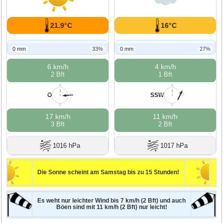
21.9°C
16°C
0 mm
33%
0 mm
27%
6 km/h
4 km/h
2 Bft
1 Bft
N
N
O
SSW
W
O
W
O
S
S
17 km/h
11 km/h
3 Bft
2 Bft
1016 hPa
1017 hPa
Die Sonne scheint am Samstag bis zu 15 Stunden!
Es weht nur leichter Wind bis 7 km/h (2 Bft) und auch
Böen sind mit 11 km/h (2 Bft) nur leicht!