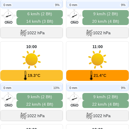
0 mm
9%
0 mm
9%
N
N
6 km/h (2 Bft)
9 km/h (2 Bft)
W
O
W
O
14 km/h (3 Bft)
20 km/h (4 Bft)
S
S
ONO
ONO
1022 hPa
1022 hPa
10:00
11:00
19.3°C
21.4°C
0 mm
10%
0 mm
9%
N
N
9 km/h (2 Bft)
9 km/h (2 Bft)
W
O
W
O
22 km/h (4 Bft)
22 km/h (4 Bft)
S
S
ONO
ONO
1022 hPa
1022 hPa