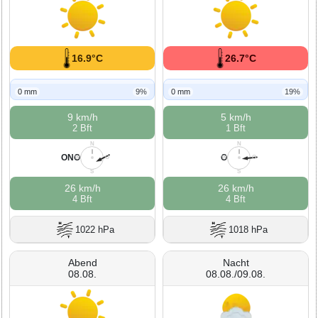
16.9°C
26.7°C
0 mm
9%
0 mm
19%
9 km/h
5 km/h
2 Bft
1 Bft
N
N
ONO
O
W
O
W
O
S
S
26 km/h
26 km/h
4 Bft
4 Bft
1022 hPa
1018 hPa
Abend
Nacht
08.08.
08.08./09.08.