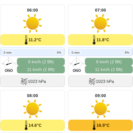
06:00
07:00
11.2°C
11.8°C
0 mm
9%
0 mm
8%
N
N
6 km/h (2 Bft)
6 km/h (2 Bft)
W
O
W
O
11 km/h (2 Bft)
11 km/h (2 Bft)
S
S
ONO
ONO
1023 hPa
1023 hPa
08:00
09:00
14.6°C
16.9°C