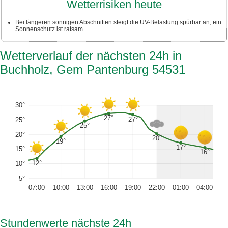
Wetterrisiken heute
Bei längeren sonnigen Abschnitten steigt die UV-Belastung spürbar an; ein
Sonnenschutz ist ratsam.
Wetterverlauf der nächsten 24h in
Buchholz, Gem Pantenburg 54531
30°
27°
27°
25°
25°
20°
20°
19°
17°
15°
16°
12°
10°
5°
07:00
10:00
13:00
16:00
19:00
22:00
01:00
04:00
Stundenwerte nächste 24h