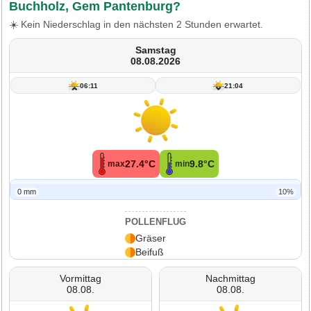
Buchholz, Gem Pantenburg?
☀️ Kein Niederschlag in den nächsten 2 Stunden erwartet.
Samstag
08.08.2026
06:11
21:04
27.4°C
9.8°C
max
min
0 mm
10%
POLLENFLUG
Gräser
Beifuß
Vormittag
Nachmittag
08.08.
08.08.