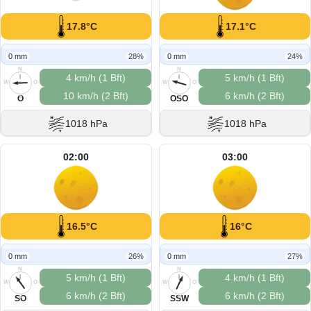
17.8°C
17.1°C
0 mm
28%
0 mm
24%
N
N
4 km/h (1 Bft)
5 km/h (1 Bft)
W
O
W
O
10 km/h (2 Bft)
6 km/h (2 Bft)
S
S
O
OSO
1018 hPa
1018 hPa
02:00
03:00
16.5°C
16°C
0 mm
26%
0 mm
27%
N
N
5 km/h (1 Bft)
4 km/h (1 Bft)
W
O
W
O
6 km/h (2 Bft)
6 km/h (2 Bft)
S
S
SO
SSW