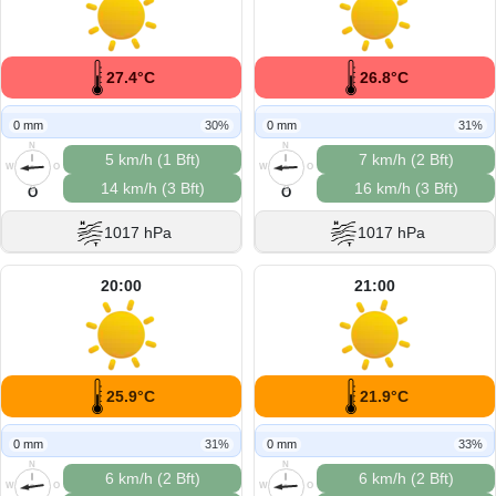
27.4°C
26.8°C
0 mm
30%
0 mm
31%
N
N
5 km/h (1 Bft)
7 km/h (2 Bft)
W
O
W
O
14 km/h (3 Bft)
16 km/h (3 Bft)
S
S
O
O
1017 hPa
1017 hPa
20:00
21:00
25.9°C
21.9°C
0 mm
31%
0 mm
33%
N
N
6 km/h (2 Bft)
6 km/h (2 Bft)
W
O
W
O