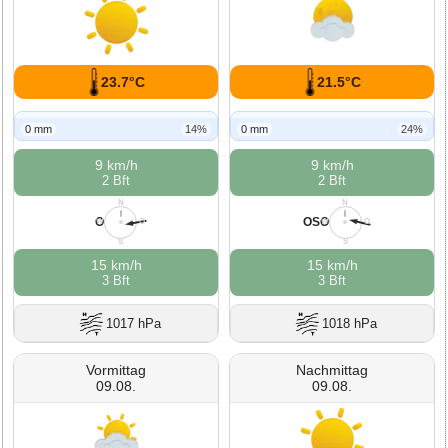
23.7°C
21.5°C
0 mm
14%
0 mm
24%
9 km/h
9 km/h
2 Bft
2 Bft
N
N
O
OSO
W
O
W
O
S
S
15 km/h
15 km/h
3 Bft
3 Bft
1017 hPa
1018 hPa
Vormittag
Nachmittag
09.08.
09.08.