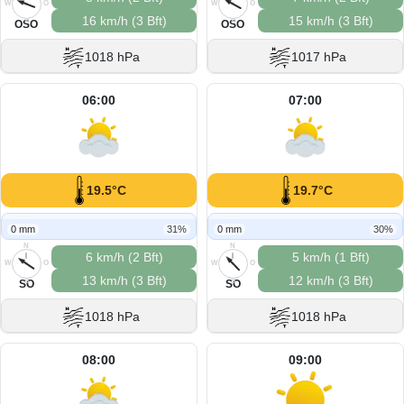
W
O
W
O
16 km/h (3 Bft)
15 km/h (3 Bft)
S
S
OSO
OSO
1018 hPa
1017 hPa
06:00
07:00
19.5°C
19.7°C
0 mm
31%
0 mm
30%
N
N
6 km/h (2 Bft)
5 km/h (1 Bft)
W
O
W
O
13 km/h (3 Bft)
12 km/h (3 Bft)
S
S
SO
SO
1018 hPa
1018 hPa
08:00
09:00