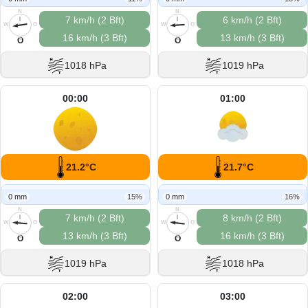
N
N
7 km/h (2 Bft)
6 km/h (2 Bft)
W
O
W
O
16 km/h (3 Bft)
13 km/h (3 Bft)
S
S
O
O
1018 hPa
1019 hPa
00:00
01:00
21.2°C
21.7°C
0 mm
15%
0 mm
16%
N
N
7 km/h (2 Bft)
8 km/h (2 Bft)
W
O
W
O
13 km/h (3 Bft)
16 km/h (3 Bft)
S
S
O
O
1019 hPa
1018 hPa
02:00
03:00