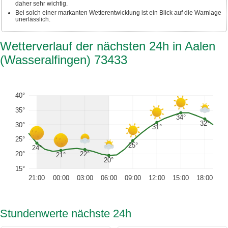
daher sehr wichtig.
Bei solch einer markanten Wetterentwicklung ist ein Blick auf die Warnlage
unerlässlich.
Wetterverlauf der nächsten 24h in Aalen
(Wasseralfingen) 73433
40°
35°
34°
32°
30°
31°
25°
25°
24°
20°
22°
21°
20°
15°
21:00
00:00
03:00
06:00
09:00
12:00
15:00
18:00
Stundenwerte nächste 24h