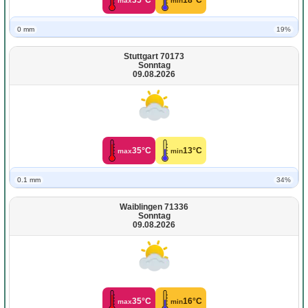
max
min
0 mm
19%
Stuttgart 70173
Sonntag
09.08.2026
35°C
13°C
max
min
0.1 mm
34%
Waiblingen 71336
Sonntag
09.08.2026
35°C
16°C
max
min