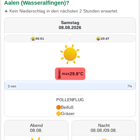
Aalen (Wasseralfingen)?
☀️ Kein Niederschlag in den nächsten 2 Stunden erwartet.
Samstag
08.08.2026
06:01
20:47
29.8°C
max
0 mm
7%
POLLENFLUG
Beifuß
Gräser
Abend
Nacht
08.08.
08.08./09.08.