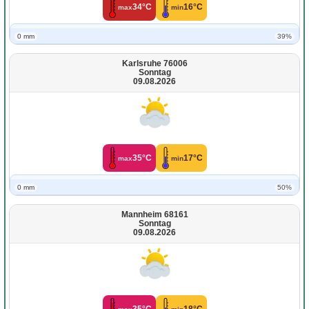
34°C
16°C
max
min
0 mm
39%
Karlsruhe 76006
Sonntag
09.08.2026
35°C
17°C
max
min
0 mm
50%
Mannheim 68161
Sonntag
09.08.2026
35°C
18°C