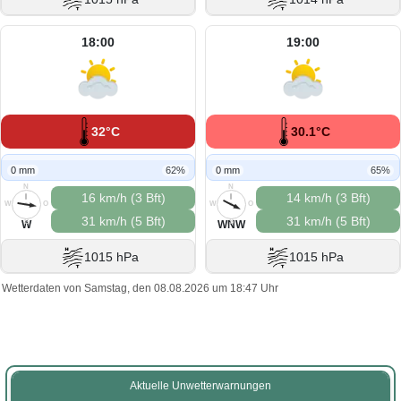
18:00
19:00
32°C
30.1°C
0 mm
62%
0 mm
65%
N
N
16 km/h (3 Bft)
14 km/h (3 Bft)
W
O
W
O
31 km/h (5 Bft)
31 km/h (5 Bft)
S
S
W
WNW
1015 hPa
1015 hPa
Wetterdaten von Samstag, den 08.08.2026 um 18:47 Uhr
Aktuelle Unwetterwarnungen