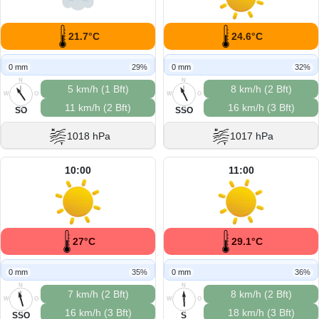
21.7°C
24.6°C
0 mm
29%
0 mm
32%
N
N
5 km/h (1 Bft)
8 km/h (2 Bft)
W
O
W
O
11 km/h (2 Bft)
16 km/h (3 Bft)
S
S
SO
SSO
1018 hPa
1017 hPa
10:00
11:00
27°C
29.1°C
0 mm
35%
0 mm
36%
N
N
7 km/h (2 Bft)
8 km/h (2 Bft)
W
O
W
O
16 km/h (3 Bft)
18 km/h (3 Bft)
S
S
SSO
S