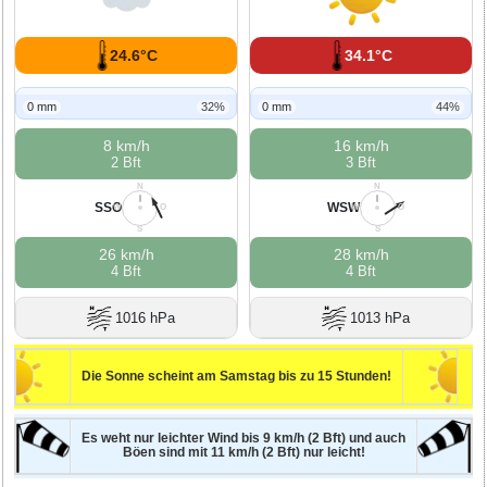
24.6°C
34.1°C
0 mm
32%
0 mm
44%
8 km/h
16 km/h
2 Bft
3 Bft
N
N
SSO
WSW
W
O
W
O
S
S
26 km/h
28 km/h
4 Bft
4 Bft
1016 hPa
1013 hPa
Die Sonne scheint am Samstag bis zu 15 Stunden!
Es weht nur leichter Wind bis 9 km/h (2 Bft) und auch
Böen sind mit 11 km/h (2 Bft) nur leicht!