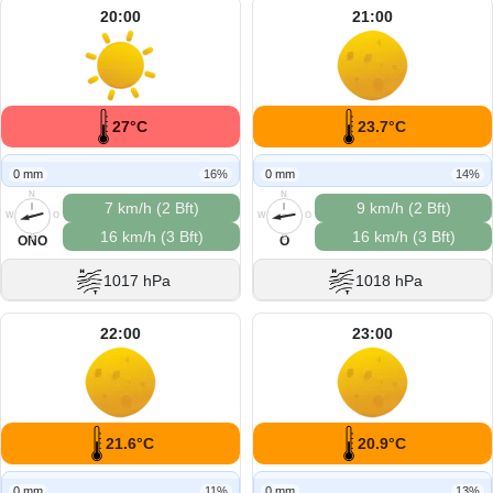
20:00
21:00
27°C
23.7°C
0 mm
16%
0 mm
14%
N
N
7 km/h (2 Bft)
9 km/h (2 Bft)
W
O
W
O
16 km/h (3 Bft)
16 km/h (3 Bft)
S
S
ONO
O
1017 hPa
1018 hPa
22:00
23:00
21.6°C
20.9°C
0 mm
11%
0 mm
13%