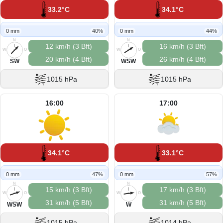
33.2°C
34.1°C
0 mm
40%
0 mm
44%
N
N
12 km/h (3 Bft)
16 km/h (3 Bft)
W
O
W
O
20 km/h (4 Bft)
26 km/h (4 Bft)
S
S
SW
WSW
1015 hPa
1015 hPa
16:00
17:00
34.1°C
33.1°C
0 mm
47%
0 mm
57%
N
N
15 km/h (3 Bft)
17 km/h (3 Bft)
W
O
W
O
31 km/h (5 Bft)
31 km/h (5 Bft)
S
S
WSW
W
1015 hPa
1014 hPa