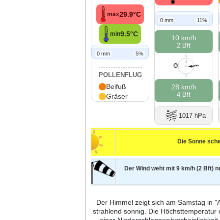
29.9°C
max
0 mm
11%
9.5°C
min
10 km/h
2 Bft
0 mm
5%
N
O
W
O
POLLENFLUG
S
Beifuß
28 km/h
4 Bft
Gräser
1017 hPa
Die Sonne sche
Der Wind weht mit 9 km/h (2 Bft) n
Der Himmel zeigt sich am Samstag in "
strahlend sonnig. Die Höchsttemperatur 
einer Niederschlagswahrscheinlichke