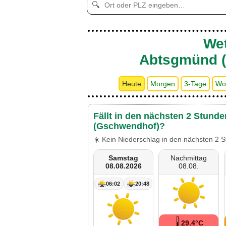
🔍
Wet
Abtsgmünd 
Heute
Morgen
3-Tage
Wo
Fällt in den nächsten 2 Stund
(Gschwendhof)?
☀️ Kein Niederschlag in den nächsten 2 S
Samstag
Nachmittag
08.08.2026
08.08.
06:02
20:48
29.4°C