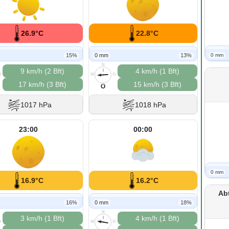
26.9°C
22.8°C
15%
0 mm
13%
0 mm
N
9 km/h (2 Bft)
4 km/h (1 Bft)
O
W
O
17 km/h (3 Bft)
15 km/h (3 Bft)
S
O
1017 hPa
1018 hPa
23:00
00:00
0 mm
16.9°C
16.2°C
Ab
16%
0 mm
18%
N
3 km/h (1 Bft)
4 km/h (1 Bft)
O
W
O