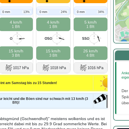
0 mm
13%
0 mm
24%
0 mm
34%
4 km/h
4 km/h
5 km/h
1 Bft
1 Bft
1 Bft
N
N
N
O
OSO
SSO
W
O
W
O
W
O
S
S
S
15 km/h
15 km/h
26 km/h
3 Bft
3 Bft
4 Bft
1017 hPa
1018 hPa
1016 hPa
Anke
eige
int am Samstag bis zu 15 Stunden!
Der
Spät
ur leicht und die Böen sind nur schwach mit 13 km/h (3
Bft)!
über
Abtsgmünd (Gschwendhof)" meistens wolkenlos und es ist
erreicht dabei mit bis zu 29.9 Grad sommerliche Werte. Bei
it von 5% und nur 0 mm Niederschlag muss keinen Regen