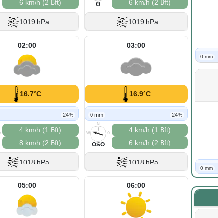
6 km/h (2 Bft)
6 km/h (2 Bft)
S
O
1019 hPa
1019 hPa
02:00
03:00
0 mm
16.7°C
16.9°C
24%
0 mm
24%
N
4 km/h (1 Bft)
4 km/h (1 Bft)
O
W
O
8 km/h (2 Bft)
6 km/h (2 Bft)
S
OSO
1018 hPa
1018 hPa
0 mm
05:00
06:00