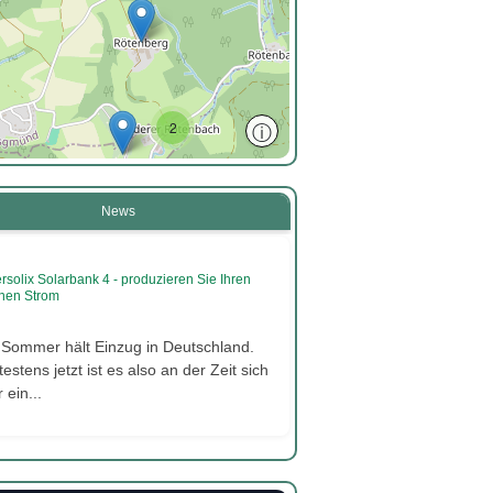
ⓘ
2
News
2
rsolix Solarbank 4 - produzieren Sie Ihren
nen Strom
2
 Sommer hält Einzug in Deutschland.
estens jetzt ist es also an der Zeit sich
 ein...
3