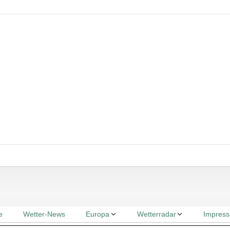
3
e
Wetter-News
Europa
Wetterradar
Impres
2