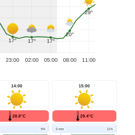
29°
20°
17°
17°
17°
0
23:00
02:00
05:00
08:00
11:00
14:00
15:00
28.8°C
29.4°C
9%
0 mm
11%
N