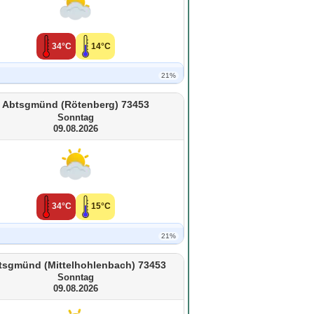
34°C
14°C
21%
Abtsgmünd (Rötenberg) 73453
Sonntag
09.08.2026
34°C
15°C
21%
tsgmünd (Mittelhohlenbach) 73453
Sonntag
09.08.2026