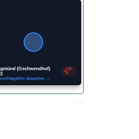
2
sgmünd (Gschwendhof)
LIV
E
3
erschlagsfilm abspielen →
Anzeige