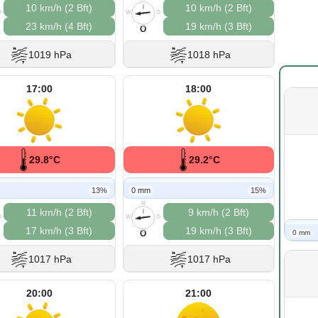
10 km/h (2 Bft)
10 km/h (2 Bft)
O
W
O
23 km/h (4 Bft)
19 km/h (3 Bft)
S
O
1019 hPa
1018 hPa
17:00
18:00
29.8°C
29.2°C
13%
0 mm
15%
N
11 km/h (2 Bft)
9 km/h (2 Bft)
O
W
O
17 km/h (3 Bft)
19 km/h (3 Bft)
S
0 mm
O
1017 hPa
1017 hPa
20:00
21:00