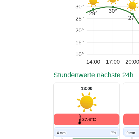
30°
30°
29°
27°
25°
20°
15°
10°
14:00
17:00
20:0
Stundenwerte nächste 24h
13:00
27.6°C
0 mm
7%
0 mm
N
N