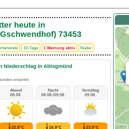
ter heute in
(Gschwendhof) 73453
chenende
10-Tage
1 Warnung aktiv
Radar
en Niederschlag in Abtsgmünd
tunden erwartet.
Abend
Nacht
Vormittag
08.08.
08.08./09.08.
09.08.
22.8°C
16.9°C
23.9°C