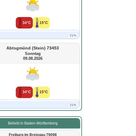
34°C
15°C
21%
Abtsgmünd (Stein) 73453
Sonntag
09.08.2026
34°C
15°C
21%
Beliebt in Baden-Württemberg
Freiburg im Breisgau 79098