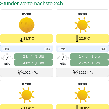
Stundenwerte nächste 24h
05:00
06:00
13.3°C
12.6°C
0 mm
38%
0 mm
36%
N
N
2 km/h (1 Bft)
1 km/h (1 Bft)
W
O
W
O
4 km/h (1 Bft)
2 km/h (1 Bft)
S
S
NNO
NNO
1022 hPa
1022 hPa
07:00
08:00
12.9°C
15.5°C