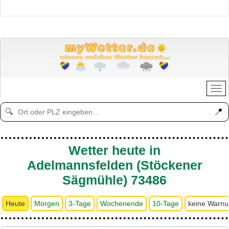
📍
🔍
Wetter heute in
Adelmannsfelden (Stöckener
Sägmühle) 73486
Heute
Morgen
3-Tage
Wochenende
10-Tage
keine Warn