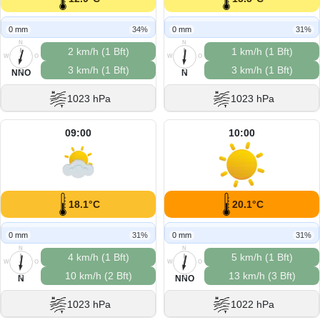
0 mm
34%
0 mm
31%
N
N
2 km/h (1 Bft)
1 km/h (1 Bft)
W
O
W
O
3 km/h (1 Bft)
3 km/h (1 Bft)
S
S
NNO
N
1023 hPa
1023 hPa
09:00
10:00
18.1°C
20.1°C
0 mm
31%
0 mm
31%
N
N
4 km/h (1 Bft)
5 km/h (1 Bft)
W
O
W
O
10 km/h (2 Bft)
13 km/h (3 Bft)
S
S
N
NNO
1023 hPa
1022 hPa