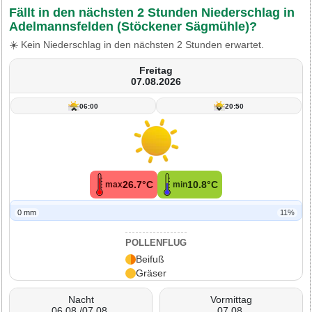
Fällt in den nächsten 2 Stunden Niederschlag in
Adelmannsfelden (Stöckener Sägmühle)?
☀️ Kein Niederschlag in den nächsten 2 Stunden erwartet.
Freitag
07.08.2026
06:00
20:50
26.7°C
10.8°C
max
min
0 mm
11%
POLLENFLUG
Beifuß
Gräser
Nacht
Vormittag
06.08./07.08.
07.08.