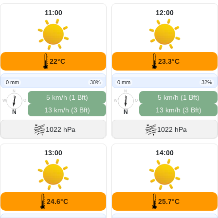
11:00
12:00
22°C
23.3°C
0 mm
30%
0 mm
32%
N
N
5 km/h (1 Bft)
5 km/h (1 Bft)
W
O
W
O
13 km/h (3 Bft)
13 km/h (3 Bft)
S
S
N
N
1022 hPa
1022 hPa
13:00
14:00
24.6°C
25.7°C