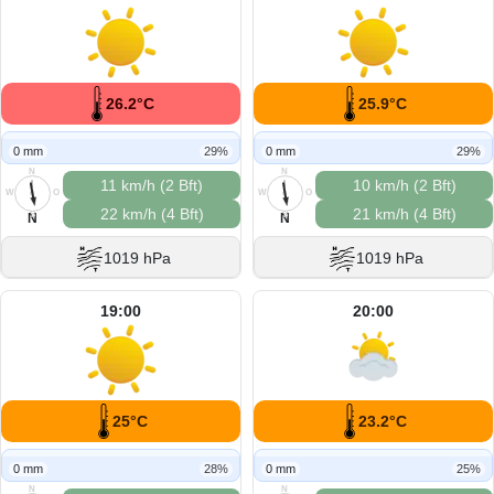
26.2°C
25.9°C
0 mm
29%
0 mm
29%
N
N
11 km/h (2 Bft)
10 km/h (2 Bft)
W
O
W
O
22 km/h (4 Bft)
21 km/h (4 Bft)
S
S
N
N
1019 hPa
1019 hPa
19:00
20:00
25°C
23.2°C
0 mm
28%
0 mm
25%
N
N