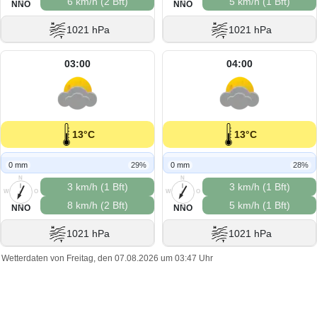
6 km/h (2 Bft)
5 km/h (1 Bft)
S
S
NNO
NNO
1021 hPa
1021 hPa
03:00
04:00
13°C
13°C
0 mm
29%
0 mm
28%
N
N
3 km/h (1 Bft)
3 km/h (1 Bft)
W
O
W
O
8 km/h (2 Bft)
5 km/h (1 Bft)
S
S
NNO
NNO
1021 hPa
1021 hPa
Wetterdaten von Freitag, den 07.08.2026 um 03:47 Uhr