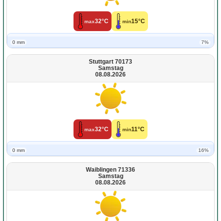
32°C
15°C
max
min
0 mm
7%
Stuttgart 70173
Samstag
08.08.2026
32°C
11°C
max
min
0 mm
16%
Waiblingen 71336
Samstag
08.08.2026