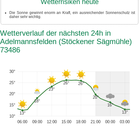
Wetterrisiken heute
Die Sonne gewinnt enorm an Kraft, ein ausreichender Sonnenschutz ist
daher sehr wichtig.
Wetterverlauf der nächsten 24h in
Adelmannsfelden (Stöckener Sägmühle)
73486
30°
25°
26°
26°
23°
20°
20°
18°
15°
16°
13°
13°
10°
06:00
09:00
12:00
15:00
18:00
21:00
00:00
03:00