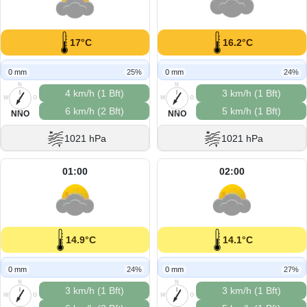
17°C
16.2°C
0 mm
25%
0 mm
24%
N
N
4 km/h (1 Bft)
3 km/h (1 Bft)
W
O
W
O
6 km/h (2 Bft)
5 km/h (1 Bft)
S
S
NNO
NNO
1021 hPa
1021 hPa
01:00
02:00
14.9°C
14.1°C
0 mm
24%
0 mm
27%
N
N
3 km/h (1 Bft)
3 km/h (1 Bft)
W
O
W
O