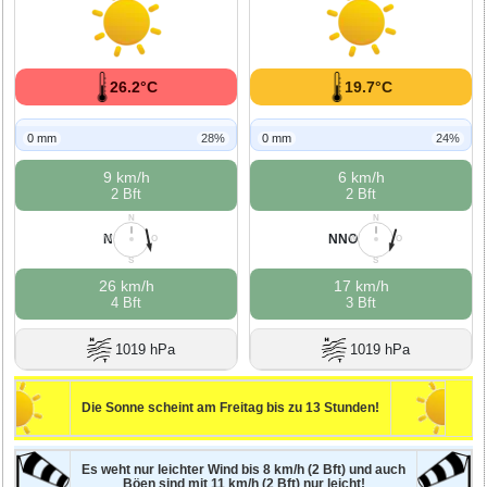
26.2°C
19.7°C
0 mm
28%
0 mm
24%
9 km/h
6 km/h
2 Bft
2 Bft
N
N
N
NNO
W
O
W
O
S
S
26 km/h
17 km/h
4 Bft
3 Bft
1019 hPa
1019 hPa
Die Sonne scheint am Freitag bis zu 13 Stunden!
Es weht nur leichter Wind bis 8 km/h (2 Bft) und auch
Böen sind mit 11 km/h (2 Bft) nur leicht!