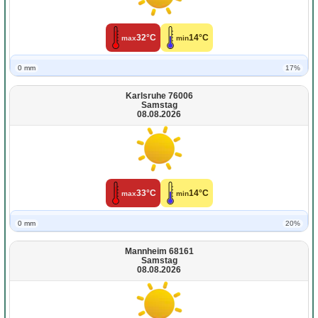
32°C
14°C
max
min
0 mm
17%
Karlsruhe 76006
Samstag
08.08.2026
33°C
14°C
max
min
0 mm
20%
Mannheim 68161
Samstag
08.08.2026