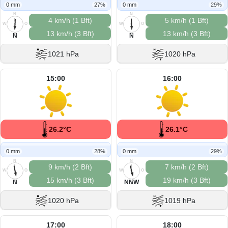
0 mm
27%
0 mm
29%
N
N
4 km/h (1 Bft)
5 km/h (1 Bft)
W
O
W
O
13 km/h (3 Bft)
13 km/h (3 Bft)
S
S
N
N
1021 hPa
1020 hPa
15:00
16:00
26.2°C
26.1°C
0 mm
28%
0 mm
29%
N
N
9 km/h (2 Bft)
7 km/h (2 Bft)
W
O
W
O
15 km/h (3 Bft)
19 km/h (3 Bft)
S
S
N
NNW
1020 hPa
1019 hPa
17:00
18:00