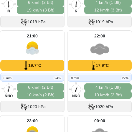
6 km/h (2 Bft)
4 km/h (1 Bft)
W
O
W
O
19 km/h (3 Bft)
12 km/h (3 Bft)
S
S
N
N
1019 hPa
1019 hPa
21:00
22:00
19.7°C
17.9°C
0 mm
24%
0 mm
27%
N
N
6 km/h (2 Bft)
4 km/h (1 Bft)
W
O
W
O
10 km/h (2 Bft)
10 km/h (2 Bft)
S
S
NNO
NNO
1020 hPa
1020 hPa
23:00
00:00