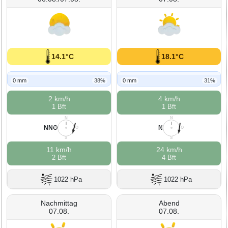
14.1°C
18.1°C
0 mm
38%
0 mm
31%
2 km/h
4 km/h
1 Bft
1 Bft
N
N
NNO
N
W
O
W
O
S
S
11 km/h
24 km/h
2 Bft
4 Bft
1022 hPa
1022 hPa
Nachmittag
Abend
07.08.
07.08.