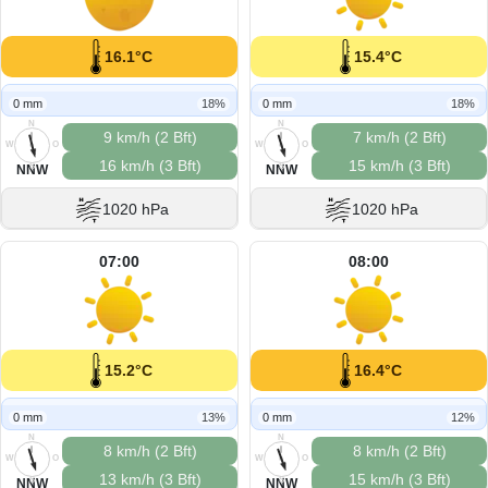
16.1°C
15.4°C
0 mm
18%
0 mm
18%
N
N
9 km/h (2 Bft)
7 km/h (2 Bft)
W
O
W
O
16 km/h (3 Bft)
15 km/h (3 Bft)
S
S
NNW
NNW
1020 hPa
1020 hPa
07:00
08:00
15.2°C
16.4°C
0 mm
13%
0 mm
12%
N
N
8 km/h (2 Bft)
8 km/h (2 Bft)
W
O
W
O
13 km/h (3 Bft)
15 km/h (3 Bft)
S
S
NNW
NNW