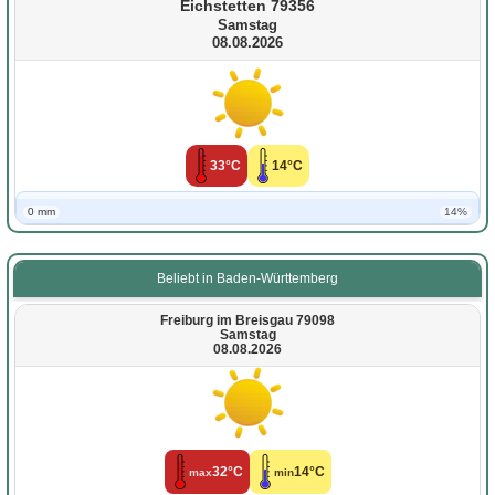
Eichstetten 79356
Samstag
08.08.2026
33°C
14°C
0 mm
14%
Beliebt in Baden-Württemberg
Freiburg im Breisgau 79098
Samstag
08.08.2026
32°C
14°C
max
min