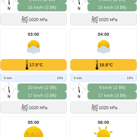
W
O
W
O
16 km/h (3 Bft)
15 km/h (3 Bft)
S
S
N
N
1020 hPa
1020 hPa
03:00
04:00
17.5°C
16.8°C
0 mm
16%
0 mm
19%
N
N
10 km/h (2 Bft)
9 km/h (2 Bft)
W
O
W
O
17 km/h (3 Bft)
17 km/h (3 Bft)
S
S
N
N
1020 hPa
1020 hPa
05:00
06:00