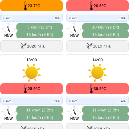
23.7°C
26.5°C
0 mm
8%
0 mm
10%
N
N
9 km/h (2 Bft)
10 km/h (2 Bft)
W
O
W
O
16 km/h (3 Bft)
15 km/h (3 Bft)
S
S
NNW
NNW
1020 hPa
1019 hPa
13:00
14:00
28.9°C
30.9°C
0 mm
13%
0 mm
14%
N
N
11 km/h (2 Bft)
11 km/h (2 Bft)
W
O
W
O
14 km/h (3 Bft)
15 km/h (3 Bft)
S
S
NNW
NNW