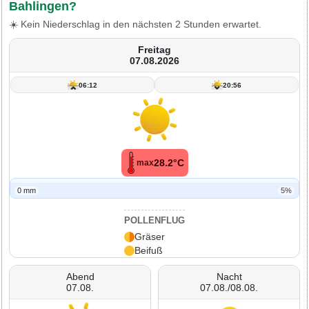
Bahlingen?
☀️ Kein Niederschlag in den nächsten 2 Stunden erwartet.
Freitag
07.08.2026
06:12
20:56
28.2°C
max
0 mm
5%
POLLENFLUG
Gräser
Beifuß
Abend
Nacht
07.08.
07.08./08.08.