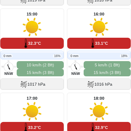
1019 hPa
1018 hPa
15:00
16:00
32.3°C
33.1°C
0 mm
16%
0 mm
18%
N
N
10 km/h (2 Bft)
5 km/h (1 Bft)
W
O
W
O
15 km/h (3 Bft)
15 km/h (3 Bft)
S
S
NNW
NNW
1017 hPa
1016 hPa
17:00
18:00
33.2°C
32.9°C