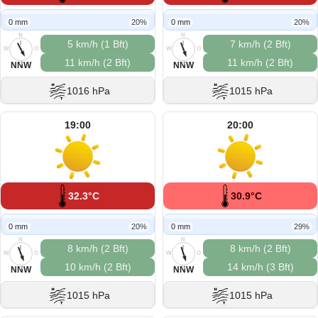
0 mm
20%
0 mm
20%
N
N
5 km/h (1 Bft)
7 km/h (2 Bft)
W
O
W
O
11 km/h (2 Bft)
11 km/h (2 Bft)
S
S
NNW
NNW
1016 hPa
1015 hPa
19:00
20:00
32.3°C
30.9°C
0 mm
20%
0 mm
29%
N
N
8 km/h (2 Bft)
8 km/h (2 Bft)
W
O
W
O
10 km/h (2 Bft)
14 km/h (3 Bft)
S
S
NNW
NNW
1015 hPa
1015 hPa