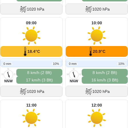
1020 hPa
1020 hPa
09:00
10:00
18.4°C
20.9°C
0 mm
10%
0 mm
10%
N
N
8 km/h (2 Bft)
8 km/h (2 Bft)
W
O
W
O
17 km/h (3 Bft)
16 km/h (3 Bft)
S
S
NNW
NNW
1020 hPa
1020 hPa
11:00
12:00