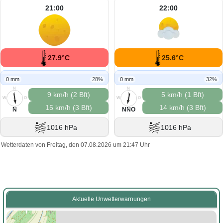
21:00
22:00
27.9°C
25.6°C
0 mm
28%
0 mm
32%
N
N
9 km/h (2 Bft)
5 km/h (1 Bft)
W
O
W
O
15 km/h (3 Bft)
14 km/h (3 Bft)
S
S
N
NNO
1016 hPa
1016 hPa
Wetterdaten von Freitag, den 07.08.2026 um 21:47 Uhr
Aktuelle Unwetterwarnungen