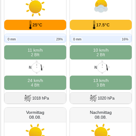
25°C
17.5°C
0 mm
29%
0 mm
16%
11 km/h
10 km/h
2 Bft
2 Bft
N
N
N
N
W
O
W
O
S
S
24 km/h
13 km/h
4 Bft
3 Bft
1018 hPa
1020 hPa
Vormittag
Nachmittag
08.08.
08.08.