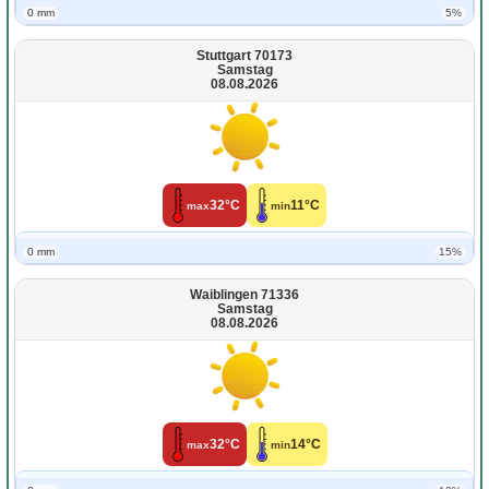
0 mm
5%
Stuttgart 70173
Samstag
08.08.2026
32°C
11°C
max
min
0 mm
15%
Waiblingen 71336
Samstag
08.08.2026
32°C
14°C
max
min