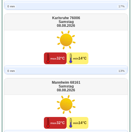
0 mm
17%
Karlsruhe 76006
Samstag
08.08.2026
32°C
14°C
max
min
0 mm
13%
Mannheim 68161
Samstag
08.08.2026
32°C
14°C
max
min