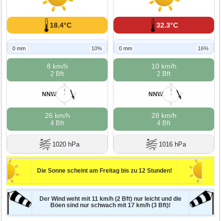
18.4°C
32.3°C
0 mm
10%
0 mm
16%
8 km/h
10 km/h
2 Bft
2 Bft
N
N
NNW
NNW
W
O
W
O
S
S
26 km/h
28 km/h
4 Bft
4 Bft
1020 hPa
1016 hPa
Die Sonne scheint am Freitag bis zu 12 Stunden!
Der Wind weht mit 11 km/h (2 Bft) nur leicht und die
Böen sind nur schwach mit 17 km/h (3 Bft)!