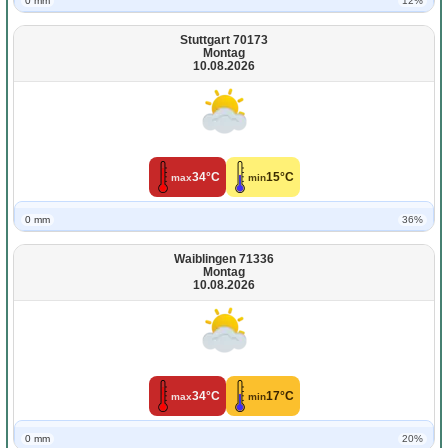
0 mm
12%
Stuttgart 70173
Montag
10.08.2026
34°C
15°C
max
min
0 mm
36%
Waiblingen 71336
Montag
10.08.2026
34°C
17°C
max
min
0 mm
20%