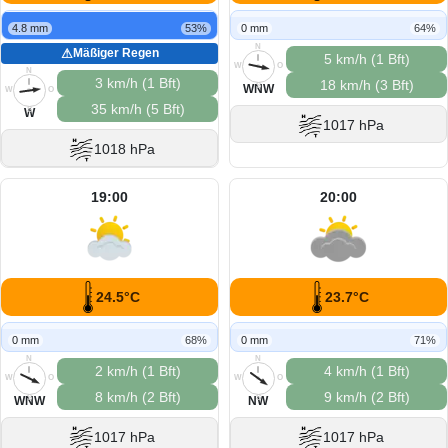
4.8 mm
53%
0 mm
64%
N
⚠
Mäßiger Regen
5 km/h (1 Bft)
W
O
N
3 km/h (1 Bft)
18 km/h (3 Bft)
S
WNW
W
O
35 km/h (5 Bft)
S
W
1017 hPa
1018 hPa
19:00
20:00
24.5°C
23.7°C
0 mm
68%
0 mm
71%
N
N
2 km/h (1 Bft)
4 km/h (1 Bft)
W
O
W
O
8 km/h (2 Bft)
9 km/h (2 Bft)
S
S
WNW
NW
1017 hPa
1017 hPa