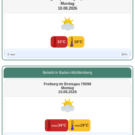
Montag
10.08.2026
33°C
18°C
0 mm
36%
Beliebt in Baden-Württemberg
Freiburg im Breisgau 79098
Montag
10.08.2026
34°C
19°C
max
min