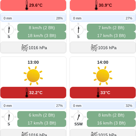
29.6°C
30.9°C
0 mm
28%
0 mm
27%
N
N
8 km/h (2 Bft)
7 km/h (2 Bft)
W
O
W
O
18 km/h (3 Bft)
17 km/h (3 Bft)
S
S
S
S
1016 hPa
1016 hPa
13:00
14:00
32.2°C
33°C
0 mm
27%
0 mm
32%
N
N
6 km/h (2 Bft)
8 km/h (2 Bft)
W
O
W
O
17 km/h (3 Bft)
16 km/h (3 Bft)
S
S
S
SSW
1016 hPa
1015 hPa