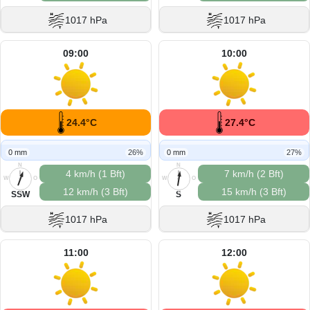
1017 hPa
1017 hPa
09:00
10:00
24.4°C
27.4°C
0 mm
26%
0 mm
27%
N
N
4 km/h (1 Bft)
7 km/h (2 Bft)
W
O
W
O
12 km/h (3 Bft)
15 km/h (3 Bft)
S
S
SSW
S
1017 hPa
1017 hPa
11:00
12:00