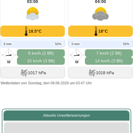
03:00
04:00
18.5°C
18°C
0 mm
50%
0 mm
50%
N
N
6 km/h (2 Bft)
7 km/h (2 Bft)
W
O
W
O
15 km/h (3 Bft)
14 km/h (3 Bft)
S
S
W
W
1017 hPa
1018 hPa
Wetterdaten von Sonntag, den 09.08.2026 um 03:47 Uhr
Aktuelle Unwetterwarnungen