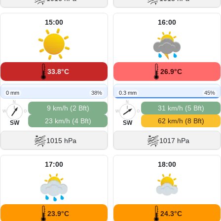
15:00
16:00
33.8°C
26.9°C
0 mm
38%
0.3 mm
45%
N
N
9 km/h (2 Bft)
31 km/h (5 Bft)
W
O
W
O
23 km/h (4 Bft)
62 km/h (8 Bft)
S
S
SW
SW
1015 hPa
1017 hPa
17:00
18:00
23.9°C
24.3°C