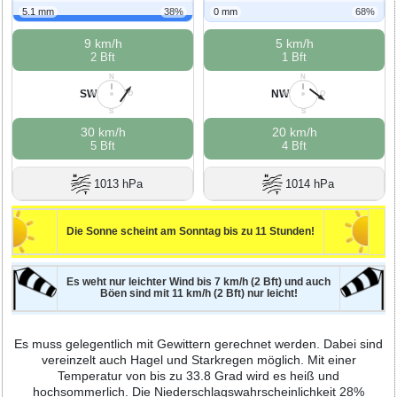
5.1 mm
38%
0 mm
68%
9 km/h
5 km/h
2 Bft
1 Bft
N
N
SW
NW
W
O
W
O
S
S
30 km/h
20 km/h
5 Bft
4 Bft
1013 hPa
1014 hPa
Die Sonne scheint am Sonntag bis zu 11 Stunden!
Es weht nur leichter Wind bis 7 km/h (2 Bft) und auch
Böen sind mit 11 km/h (2 Bft) nur leicht!
Es muss gelegentlich mit Gewittern gerechnet werden. Dabei sind
vereinzelt auch Hagel und Starkregen möglich. Mit einer
Temperatur von bis zu 33.8 Grad wird es heiß und
hochsommerlich. Die Niederschlagswahrscheinlichkeit 28%