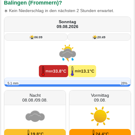
Balingen (Frommern)?
☀️ Kein Niederschlag in den nächsten 2 Stunden erwartet.
Sonntag
09.08.2026
06:09
20:49
33.8°C
13.1°C
max
min
5.1 mm
28%
Nacht
Vormittag
08.08./09.08.
09.08.
19.8°C
24.4°C