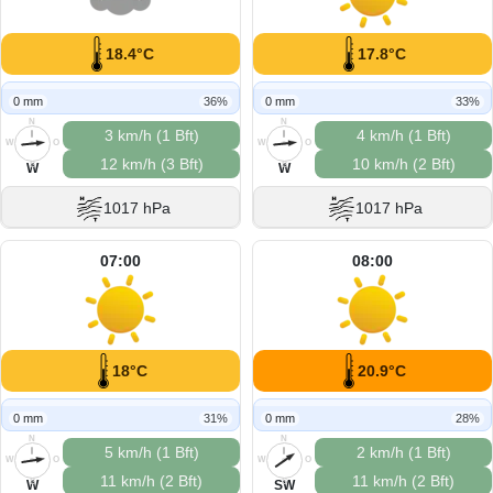
18.4°C
17.8°C
0 mm
36%
0 mm
33%
N
N
3 km/h (1 Bft)
4 km/h (1 Bft)
W
O
W
O
12 km/h (3 Bft)
10 km/h (2 Bft)
S
S
W
W
1017 hPa
1017 hPa
07:00
08:00
18°C
20.9°C
0 mm
31%
0 mm
28%
N
N
5 km/h (1 Bft)
2 km/h (1 Bft)
W
O
W
O
11 km/h (2 Bft)
11 km/h (2 Bft)
S
S
W
SW