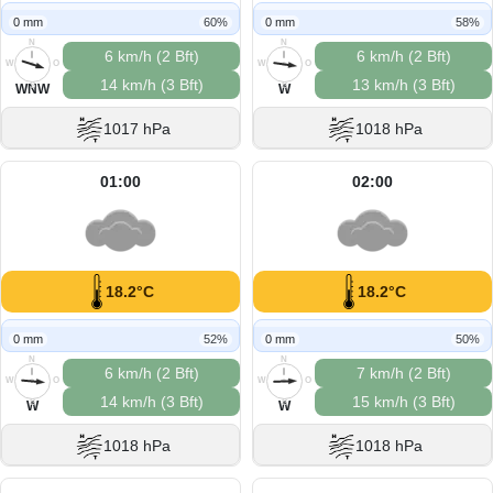
0 mm
60%
0 mm
58%
N
N
6 km/h (2 Bft)
6 km/h (2 Bft)
W
O
W
O
14 km/h (3 Bft)
13 km/h (3 Bft)
S
S
WNW
W
1017 hPa
1018 hPa
01:00
02:00
18.2°C
18.2°C
0 mm
52%
0 mm
50%
N
N
6 km/h (2 Bft)
7 km/h (2 Bft)
W
O
W
O
14 km/h (3 Bft)
15 km/h (3 Bft)
S
S
W
W
1018 hPa
1018 hPa