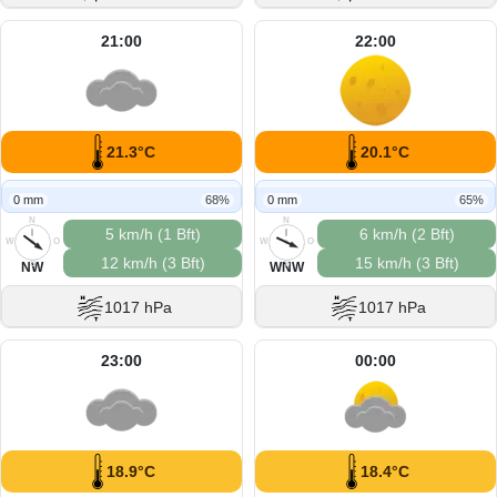
21:00
22:00
21.3°C
20.1°C
0 mm
68%
0 mm
65%
N
N
5 km/h (1 Bft)
6 km/h (2 Bft)
W
O
W
O
12 km/h (3 Bft)
15 km/h (3 Bft)
S
S
NW
WNW
1017 hPa
1017 hPa
23:00
00:00
18.9°C
18.4°C