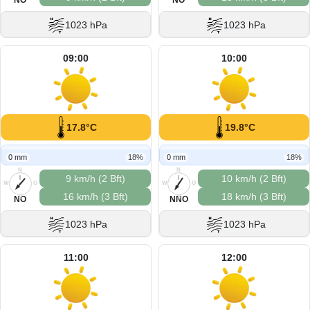
1023 hPa
1023 hPa
09:00
10:00
17.8°C
19.8°C
0 mm
18%
0 mm
18%
N
N
9 km/h (2 Bft)
10 km/h (2 Bft)
W
O
W
O
16 km/h (3 Bft)
18 km/h (3 Bft)
S
S
NO
NNO
1023 hPa
1023 hPa
11:00
12:00