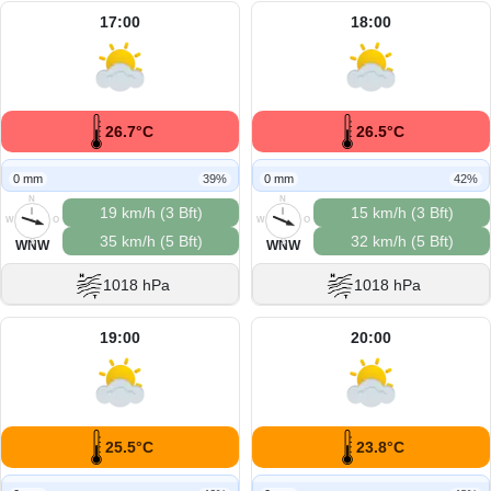
17:00
18:00
26.7°C
26.5°C
0 mm
39%
0 mm
42%
N
N
19 km/h (3 Bft)
15 km/h (3 Bft)
W
O
W
O
35 km/h (5 Bft)
32 km/h (5 Bft)
S
S
WNW
WNW
1018 hPa
1018 hPa
19:00
20:00
25.5°C
23.8°C