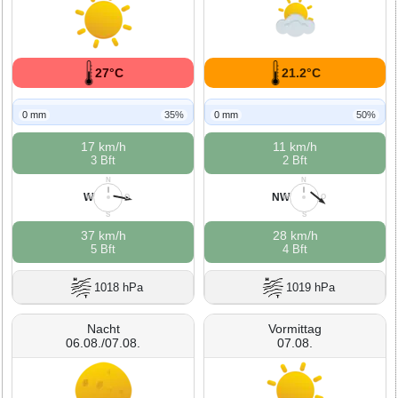
27°C
21.2°C
0 mm
35%
0 mm
50%
17 km/h
11 km/h
3 Bft
2 Bft
N
N
W
NW
W
O
W
O
S
S
37 km/h
28 km/h
5 Bft
4 Bft
1018 hPa
1019 hPa
Nacht
Vormittag
06.08./07.08.
07.08.