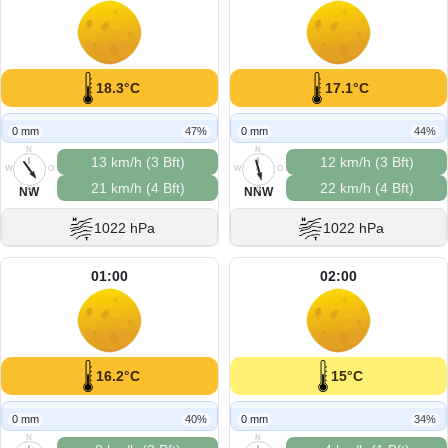
18.3°C
17.1°C
0 mm
47%
0 mm
44%
N
N
13 km/h (3 Bft)
12 km/h (3 Bft)
W
O
W
O
21 km/h (4 Bft)
22 km/h (4 Bft)
S
S
NW
NNW
1022 hPa
1022 hPa
01:00
02:00
16.2°C
15°C
0 mm
40%
0 mm
34%
N
N