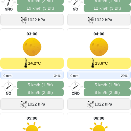
8 km/h (2 Bft)
4 km/h (1 Bft)
W
O
W
O
19 km/h (3 Bft)
12 km/h (3 Bft)
S
S
NNO
NO
1022 hPa
1022 hPa
03:00
04:00
14.2°C
13.6°C
0 mm
34%
0 mm
29%
N
N
5 km/h (1 Bft)
5 km/h (1 Bft)
W
O
W
O
8 km/h (2 Bft)
8 km/h (2 Bft)
S
S
NO
ONO
1022 hPa
1022 hPa
05:00
06:00