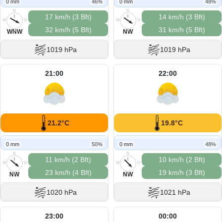
0 mm
46%
0 mm
48%
N
N
17 km/h (3 Bft)
14 km/h (3 Bft)
W
O
W
O
32 km/h (5 Bft)
31 km/h (5 Bft)
S
S
WNW
NW
1019 hPa
1019 hPa
21:00
22:00
21.2°C
19.8°C
0 mm
50%
0 mm
48%
N
N
11 km/h (2 Bft)
10 km/h (2 Bft)
W
O
W
O
23 km/h (4 Bft)
19 km/h (3 Bft)
S
S
NW
NW
1020 hPa
1021 hPa
23:00
00:00