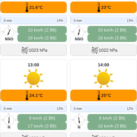
21.6°C
23°C
0 mm
14%
0 mm
13%
N
N
10 km/h (2 Bft)
10 km/h (2 Bft)
W
O
W
O
18 km/h (3 Bft)
18 km/h (3 Bft)
S
S
NNO
NNO
1023 hPa
1022 hPa
13:00
14:00
24.1°C
25°C
0 mm
13%
0 mm
12%
N
N
9 km/h (2 Bft)
8 km/h (2 Bft)
W
O
W
O
17 km/h (3 Bft)
16 km/h (3 Bft)
S
S
N
N