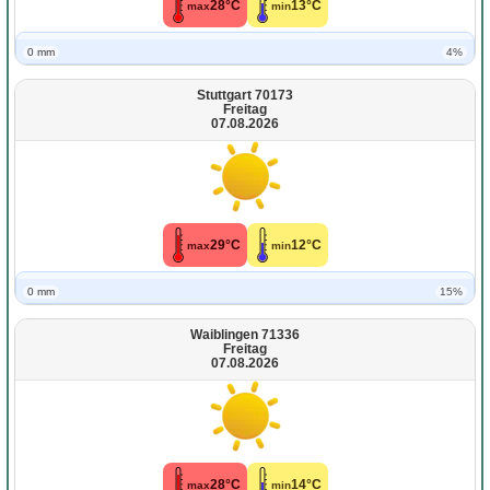
28°C
13°C
max
min
0 mm
4%
Stuttgart 70173
Freitag
07.08.2026
29°C
12°C
max
min
0 mm
15%
Waiblingen 71336
Freitag
07.08.2026
28°C
14°C
max
min