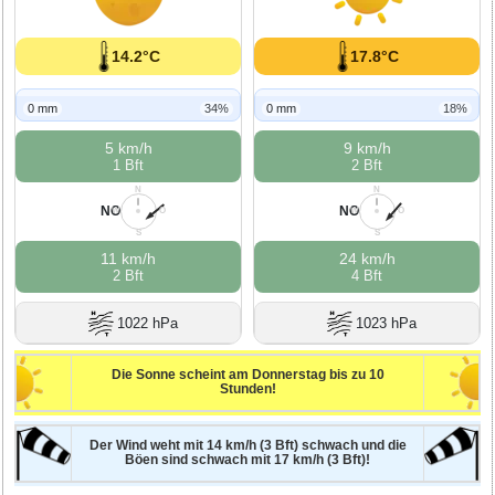
14.2°C
17.8°C
0 mm
34%
0 mm
18%
5 km/h
9 km/h
1 Bft
2 Bft
N
N
NO
NO
W
O
W
O
S
S
11 km/h
24 km/h
2 Bft
4 Bft
1022 hPa
1023 hPa
Die Sonne scheint am Donnerstag bis zu 10
Stunden!
Der Wind weht mit 14 km/h (3 Bft) schwach und die
Böen sind schwach mit 17 km/h (3 Bft)!