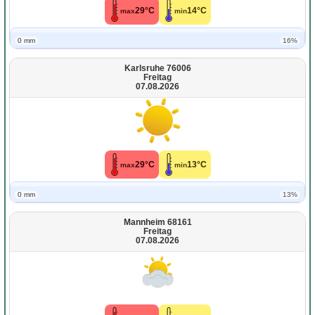
29°C
14°C
max
min
0 mm
16%
Karlsruhe 76006
Freitag
07.08.2026
29°C
13°C
max
min
0 mm
13%
Mannheim 68161
Freitag
07.08.2026