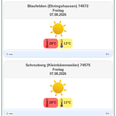
Blaufelden (Ehringshausen) 74572
Freitag
07.08.2026
29°C
13°C
0 mm
8%
Schrozberg (Kleinbärenweiler) 74575
Freitag
07.08.2026
29°C
13°C
0 mm
8%