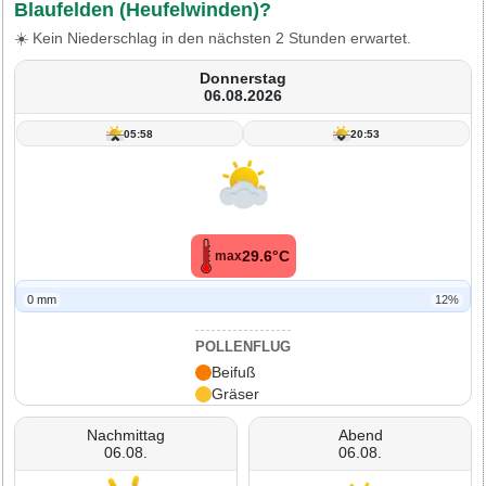
Blaufelden (Heufelwinden)?
☀️ Kein Niederschlag in den nächsten 2 Stunden erwartet.
Donnerstag
06.08.2026
05:58
20:53
29.6°C
max
0 mm
12%
POLLENFLUG
Beifuß
Gräser
Nachmittag
Abend
06.08.
06.08.