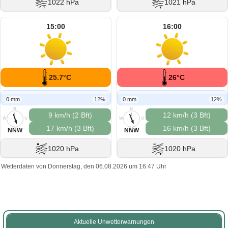
1022 hPa
1021 hPa
15:00
16:00
25.7°C
26°C
0 mm
12%
0 mm
12%
N
N
9 km/h (2 Bft)
12 km/h (3 Bft)
W
O
W
O
17 km/h (3 Bft)
16 km/h (3 Bft)
S
S
NNW
NNW
1020 hPa
1020 hPa
Wetterdaten von Donnerstag, den 06.08.2026 um 16:47 Uhr
Aktuelle Unwetterwarnungen