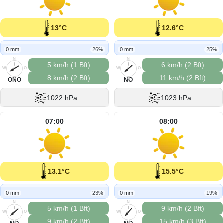
13°C
12.6°C
0 mm
26%
0 mm
25%
N
N
5 km/h (1 Bft)
6 km/h (2 Bft)
W
O
W
O
8 km/h (2 Bft)
11 km/h (2 Bft)
S
S
ONO
NO
1022 hPa
1023 hPa
07:00
08:00
13.1°C
15.5°C
0 mm
23%
0 mm
19%
N
N
5 km/h (1 Bft)
9 km/h (2 Bft)
W
O
W
O
9 km/h (2 Bft)
15 km/h (3 Bft)
S
S
NO
NO