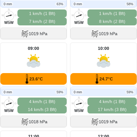
0 mm
63%
0 mm
58%
N
N
1 km/h (1 Bft)
1 km/h (1 Bft)
W
O
W
O
7 km/h (2 Bft)
8 km/h (2 Bft)
S
S
WSW
WSW
1019 hPa
1019 hPa
09:00
10:00
23.6°C
24.7°C
0 mm
59%
0 mm
59%
N
N
4 km/h (1 Bft)
4 km/h (1 Bft)
W
O
W
O
14 km/h (3 Bft)
17 km/h (3 Bft)
S
S
WSW
WSW
1018 hPa
1019 hPa
11:00
12:00