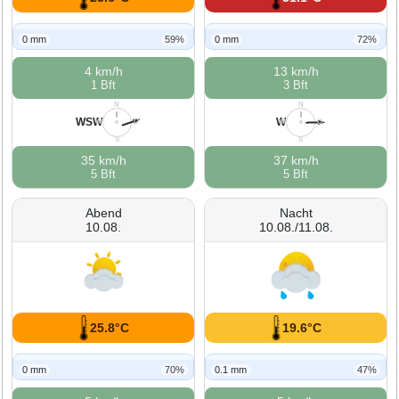
0 mm
59%
0 mm
72%
4 km/h
13 km/h
1 Bft
3 Bft
N
N
WSW
W
W
O
W
O
S
S
35 km/h
37 km/h
5 Bft
5 Bft
Abend
Nacht
10.08.
10.08./11.08.
25.8°C
19.6°C
0 mm
70%
0.1 mm
47%