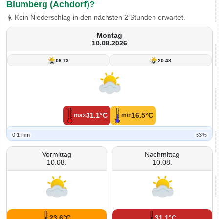
Blumberg (Achdorf)?
☀️ Kein Niederschlag in den nächsten 2 Stunden erwartet.
Montag
10.08.2026
06:13
20:48
31.1°C
16.5°C
max
min
0.1 mm
63%
Vormittag
Nachmittag
10.08.
10.08.
23.6°C
31.1°C