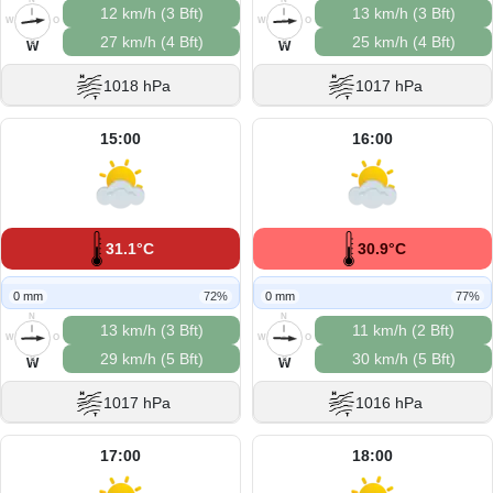
12 km/h (3 Bft)
13 km/h (3 Bft)
W
O
W
O
27 km/h (4 Bft)
25 km/h (4 Bft)
S
S
W
W
1018 hPa
1017 hPa
15:00
16:00
31.1°C
30.9°C
0 mm
72%
0 mm
77%
N
N
13 km/h (3 Bft)
11 km/h (2 Bft)
W
O
W
O
29 km/h (5 Bft)
30 km/h (5 Bft)
S
S
W
W
1017 hPa
1016 hPa
17:00
18:00