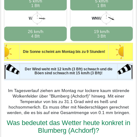
5 km/h
5 km/h
1 Bft
1 Bft
N
N
W
WNW
W
O
W
O
S
S
26 km/h
19 km/h
4 Bft
3 Bft
Die Sonne scheint am Montag bis zu 9 Stunden!
Der Wind weht mit 12 km/h (3 Bft) schwach und die
Böen sind schwach mit 15 km/h (3 Bft)!
Im Tagesverlauf ziehen am Montag nur lockere kaum störende
Wolkenfelder über "Blumberg (Achdorf)" hinweg. Mit einer
Temperatur von bis zu 31.1 Grad wird es heiß und
hochsommerlich. Es muss öfter mit Niederschlägen gerechnet
werden, die es bis auf eine Gesamtmenge von 0.1 mm bringen.
Was bedeutet das Wetter heute konkret in
Blumberg (Achdorf)?