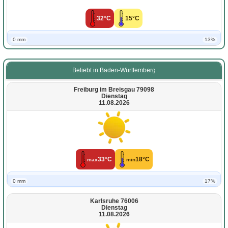
32°C
15°C
0 mm
13%
Beliebt in Baden-Württemberg
Freiburg im Breisgau 79098
Dienstag
11.08.2026
33°C
18°C
max
min
0 mm
17%
Karlsruhe 76006
Dienstag
11.08.2026