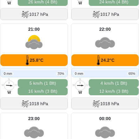
26 km/h (4 Bft)
24 km/h (4 Bft)
S
S
W
W
1017 hPa
1017 hPa
21:00
22:00
25.8°C
24.2°C
0 mm
70%
0 mm
65%
N
N
5 km/h (1 Bft)
4 km/h (1 Bft)
W
O
W
O
16 km/h (3 Bft)
12 km/h (3 Bft)
S
S
W
W
1018 hPa
1018 hPa
23:00
00:00