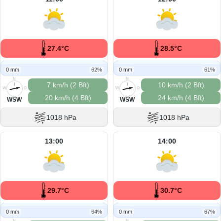
27.4°C
28.5°C
0 mm
62%
0 mm
61%
N
N
7 km/h (2 Bft)
10 km/h (2 Bft)
W
O
W
O
20 km/h (4 Bft)
24 km/h (4 Bft)
S
S
WSW
WSW
1018 hPa
1018 hPa
13:00
14:00
29.7°C
30.7°C
0 mm
64%
0 mm
67%
N
N