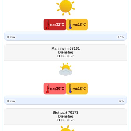
32°C
18°C
max
min
0 mm
17%
Mannheim 68161
Dienstag
11.08.2026
30°C
18°C
max
min
0 mm
6%
Stuttgart 70173
Dienstag
11.08.2026