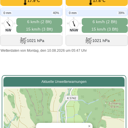
17.9°C
17.6°C
0 mm
40%
0 mm
39%
N
N
6 km/h (2 Bft)
6 km/h (2 Bft)
W
O
W
O
15 km/h (3 Bft)
15 km/h (3 Bft)
S
S
NW
NNW
1021 hPa
1021 hPa
Wetterdaten von Montag, den 10.08.2026 um 05:47 Uhr
Aktuelle Unwetterwarnungen
×