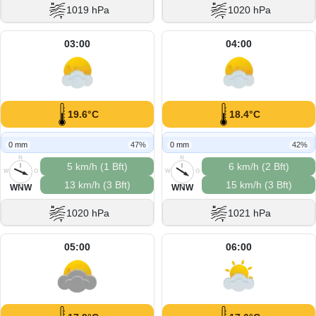
1019 hPa
1020 hPa
03:00
04:00
19.6°C
18.4°C
0 mm
47%
0 mm
42%
N
N
5 km/h (1 Bft)
6 km/h (2 Bft)
W
O
W
O
13 km/h (3 Bft)
15 km/h (3 Bft)
S
S
WNW
WNW
1020 hPa
1021 hPa
05:00
06:00