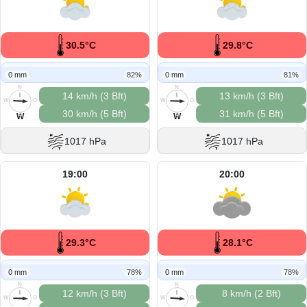
30.5°C
29.8°C
0 mm
82%
0 mm
81%
N
N
14 km/h (3 Bft)
13 km/h (3 Bft)
W
O
W
O
30 km/h (5 Bft)
31 km/h (5 Bft)
S
S
W
W
1017 hPa
1017 hPa
19:00
20:00
29.3°C
28.1°C
0 mm
78%
0 mm
78%
N
N
12 km/h (3 Bft)
8 km/h (2 Bft)
W
O
W
O