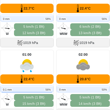
22.7°C
22.4°C
0 mm
58%
0 mm
56%
N
N
5 km/h (1 Bft)
6 km/h (2 Bft)
W
O
W
O
12 km/h (3 Bft)
13 km/h (3 Bft)
S
S
W
WNW
1019 hPa
1019 hPa
01:00
02:00
22.4°C
20.6°C
0.1 mm
56%
0 mm
50%
N
N
5 km/h (1 Bft)
5 km/h (1 Bft)
W
O
W
O
15 km/h (3 Bft)
14 km/h (3 Bft)
S
S
W
WNW