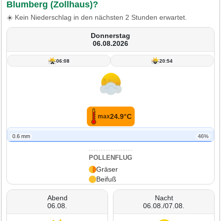
Blumberg (Zollhaus)?
☀️ Kein Niederschlag in den nächsten 2 Stunden erwartet.
Donnerstag
06.08.2026
06:08
20:54
24.9°C
max
0.6 mm
46%
POLLENFLUG
Gräser
Beifuß
Abend
Nacht
06.08.
06.08./07.08.