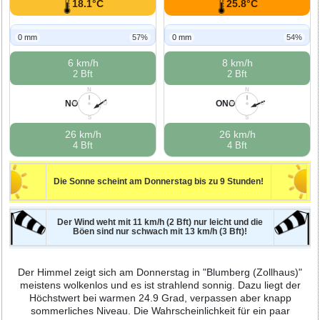
18.1°C
25.8°C
0 mm
57%
0 mm
54%
6 km/h
8 km/h
2 Bft
2 Bft
N
N
NO
ONO
W
O
W
O
S
S
26 km/h
26 km/h
4 Bft
4 Bft
Die Sonne scheint am Donnerstag bis zu 9 Stunden!
Der Wind weht mit 11 km/h (2 Bft) nur leicht und die
Böen sind nur schwach mit 13 km/h (3 Bft)!
Der Himmel zeigt sich am Donnerstag in "Blumberg (Zollhaus)"
meistens wolkenlos und es ist strahlend sonnig. Dazu liegt der
Höchstwert bei warmen 24.9 Grad, verpassen aber knapp
sommerliches Niveau. Die Wahrscheinlichkeit für ein paar