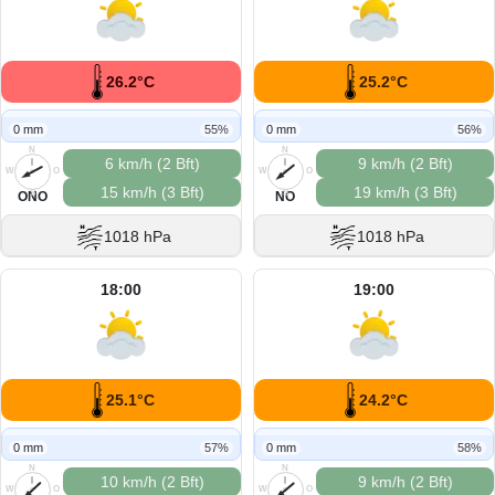
26.2°C
25.2°C
0 mm
55%
0 mm
56%
N
N
6 km/h (2 Bft)
9 km/h (2 Bft)
W
O
W
O
15 km/h (3 Bft)
19 km/h (3 Bft)
S
S
ONO
NO
1018 hPa
1018 hPa
18:00
19:00
25.1°C
24.2°C
0 mm
57%
0 mm
58%
N
N
10 km/h (2 Bft)
9 km/h (2 Bft)
W
O
W
O