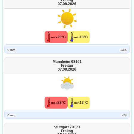
Freitag
07.08.2026
29°C
13°C
max
min
0 mm
13%
Mannheim 68161
Freitag
07.08.2026
28°C
13°C
max
min
0 mm
4%
Stuttgart 70173
Freitag