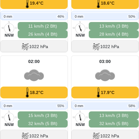
19.4°C
18.6°C
0 mm
46%
0 mm
50%
N
N
11 km/h (2 Bft)
13 km/h (3 Bft)
W
O
W
O
26 km/h (4 Bft)
28 km/h (4 Bft)
S
S
NNW
NNW
1022 hPa
1022 hPa
02:00
03:00
18.2°C
17.9°C
0 mm
55%
0 mm
58%
N
N
15 km/h (3 Bft)
13 km/h (3 Bft)
W
O
W
O
32 km/h (5 Bft)
32 km/h (5 Bft)
S
S
NNW
NNW
1022 hPa
1022 hPa