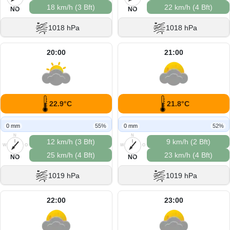
18 km/h (3 Bft)
22 km/h (4 Bft)
S
S
NO
NO
1018 hPa
1018 hPa
20:00
21:00
22.9°C
21.8°C
0 mm
55%
0 mm
52%
N
N
12 km/h (3 Bft)
9 km/h (2 Bft)
W
O
W
O
25 km/h (4 Bft)
23 km/h (4 Bft)
S
S
NO
NO
1019 hPa
1019 hPa
22:00
23:00