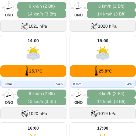
N
N
6 km/h (2 Bft)
6 km/h (2 Bft)
W
O
W
O
14 km/h (3 Bft)
14 km/h (3 Bft)
S
S
ONO
ONO
1021 hPa
1020 hPa
14:00
15:00
25.7°C
25.8°C
0 mm
54%
0 mm
54%
N
N
6 km/h (2 Bft)
8 km/h (2 Bft)
W
O
W
O
13 km/h (3 Bft)
14 km/h (3 Bft)
S
S
ONO
ONO
1020 hPa
1019 hPa
16:00
17:00