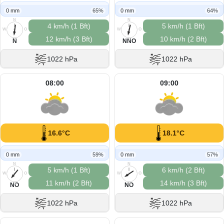
0 mm
65%
0 mm
64%
N
N
4 km/h (1 Bft)
5 km/h (1 Bft)
W
O
W
O
12 km/h (3 Bft)
10 km/h (2 Bft)
S
S
N
NNO
1022 hPa
1022 hPa
08:00
09:00
16.6°C
18.1°C
0 mm
59%
0 mm
57%
N
N
5 km/h (1 Bft)
6 km/h (2 Bft)
W
O
W
O
11 km/h (2 Bft)
14 km/h (3 Bft)
S
S
NO
NO
1022 hPa
1022 hPa