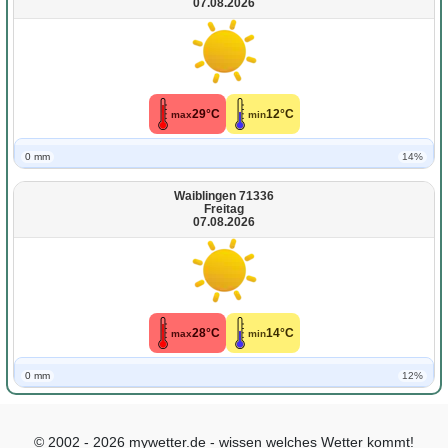
07.08.2026
29°C
12°C
max
min
0 mm
14%
Waiblingen 71336
Freitag
07.08.2026
28°C
14°C
max
min
0 mm
12%
© 2002 - 2026 mywetter.de - wissen welches Wetter kommt!