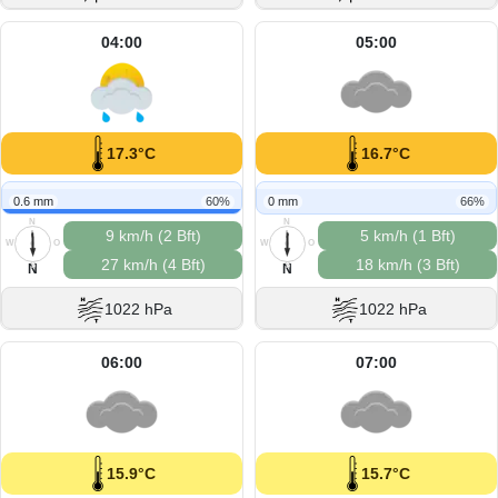
04:00
05:00
17.3°C
16.7°C
0.6 mm
60%
0 mm
66%
N
N
9 km/h (2 Bft)
5 km/h (1 Bft)
W
O
W
O
27 km/h (4 Bft)
18 km/h (3 Bft)
S
S
N
N
1022 hPa
1022 hPa
06:00
07:00
15.9°C
15.7°C