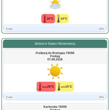
26°C
14°C
0 mm
10%
Beliebt in Baden-Württemberg
Freiburg im Breisgau 79098
Freitag
07.08.2026
29°C
15°C
max
min
0 mm
15%
Karlsruhe 76006