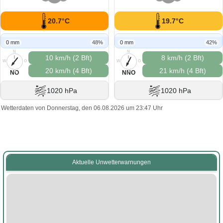
20.7°C
19.7°C
0 mm
48%
0 mm
42%
N
N
10 km/h (2 Bft)
8 km/h (2 Bft)
W
O
W
O
20 km/h (4 Bft)
21 km/h (4 Bft)
S
S
NO
NNO
1020 hPa
1020 hPa
Wetterdaten von Donnerstag, den 06.08.2026 um 23:47 Uhr
Aktuelle Unwetterwarnungen