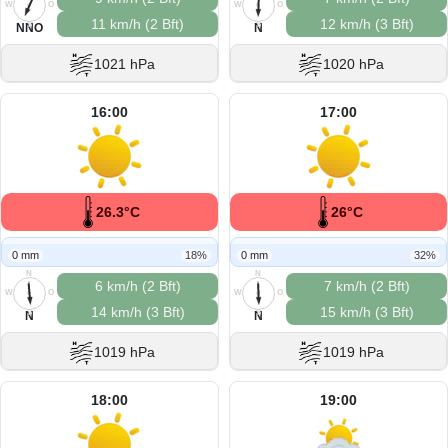
W
O
W
O
11 km/h (2 Bft)
12 km/h (3 Bft)
S
S
NNO
N
1021 hPa
1020 hPa
16:00
17:00
26.3°C
26°C
0 mm
18%
0 mm
32%
N
N
6 km/h (2 Bft)
7 km/h (2 Bft)
W
O
W
O
14 km/h (3 Bft)
15 km/h (3 Bft)
S
S
N
N
1019 hPa
1019 hPa
18:00
19:00