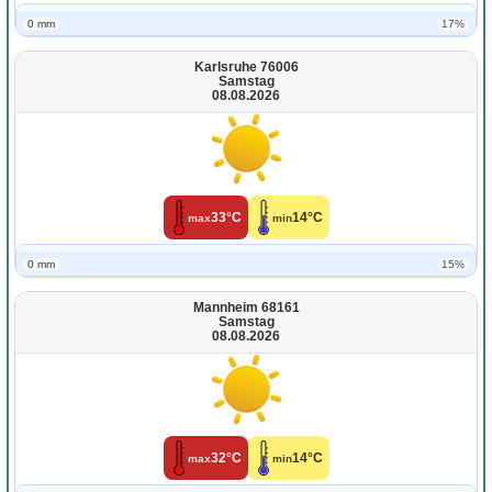
0 mm
17%
Karlsruhe 76006
Samstag
08.08.2026
33°C
14°C
max
min
0 mm
15%
Mannheim 68161
Samstag
08.08.2026
32°C
14°C
max
min