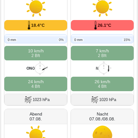
18.4°C
26.1°C
0 mm
0%
0 mm
15%
10 km/h
7 km/h
2 Bft
2 Bft
N
N
ONO
N
W
O
W
O
S
S
24 km/h
26 km/h
4 Bft
4 Bft
1023 hPa
1020 hPa
Abend
Nacht
07.08.
07.08./08.08.