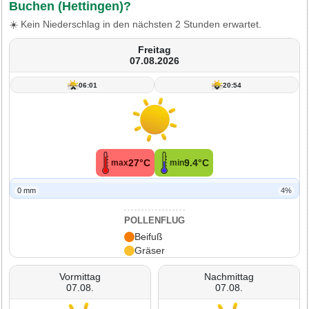
Buchen (Hettingen)?
☀️ Kein Niederschlag in den nächsten 2 Stunden erwartet.
Freitag
07.08.2026
06:01
20:54
27°C
9.4°C
max
min
0 mm
4%
POLLENFLUG
Beifuß
Gräser
Vormittag
Nachmittag
07.08.
07.08.