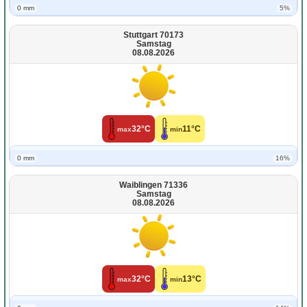
0 mm
5%
Stuttgart 70173
Samstag
08.08.2026
32°C
11°C
max
min
0 mm
16%
Waiblingen 71336
Samstag
08.08.2026
32°C
13°C
max
min