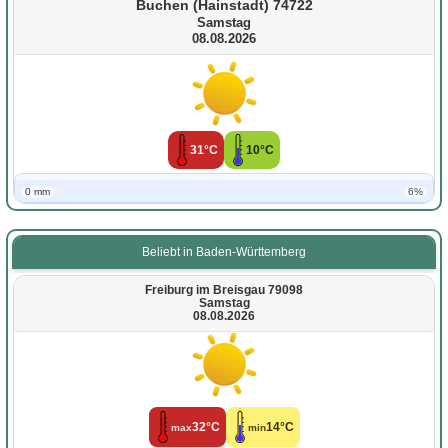
Buchen (Hainstadt) 74722
Samstag
08.08.2026
31°C
10°C
0 mm
6%
Beliebt in Baden-Württemberg
Freiburg im Breisgau 79098
Samstag
08.08.2026
32°C
14°C
max
min