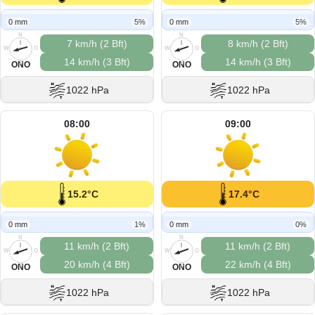
0 mm
5%
0 mm
5%
N
N
7 km/h (2 Bft)
8 km/h (2 Bft)
W
O
W
O
14 km/h (3 Bft)
14 km/h (3 Bft)
S
S
ONO
ONO
1022 hPa
1022 hPa
08:00
09:00
15.2°C
17.4°C
0 mm
1%
0 mm
0%
N
N
11 km/h (2 Bft)
11 km/h (2 Bft)
W
O
W
O
20 km/h (4 Bft)
22 km/h (4 Bft)
S
S
ONO
ONO
1022 hPa
1022 hPa