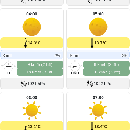
1021 hPa
1021 hPa
04:00
05:00
14.3°C
13.7°C
0 mm
7%
0 mm
8%
N
N
9 km/h (2 Bft)
8 km/h (2 Bft)
W
O
W
O
18 km/h (3 Bft)
16 km/h (3 Bft)
S
S
O
ONO
1021 hPa
1022 hPa
06:00
07:00
13.1°C
13.4°C