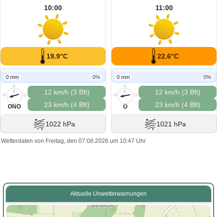
10:00
11:00
19.9°C
22.6°C
0 mm
0%
0 mm
0%
N
N
12 km/h (3 Bft)
12 km/h (3 Bft)
W
O
W
O
23 km/h (4 Bft)
23 km/h (4 Bft)
S
S
ONO
O
1022 hPa
1021 hPa
Wetterdaten von Freitag, den 07.08.2026 um 10:47 Uhr
Aktuelle Unwetterwarnungen