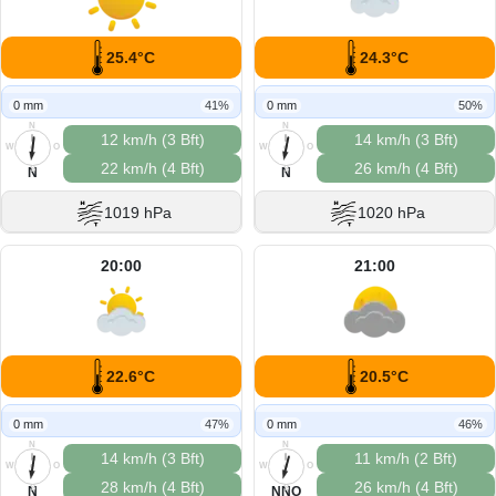
25.4°C
24.3°C
0 mm
41%
0 mm
50%
N
N
12 km/h (3 Bft)
14 km/h (3 Bft)
W
O
W
O
22 km/h (4 Bft)
26 km/h (4 Bft)
S
S
N
N
1019 hPa
1020 hPa
20:00
21:00
22.6°C
20.5°C
0 mm
47%
0 mm
46%
N
N
14 km/h (3 Bft)
11 km/h (2 Bft)
W
O
W
O
28 km/h (4 Bft)
26 km/h (4 Bft)
S
S
N
NNO