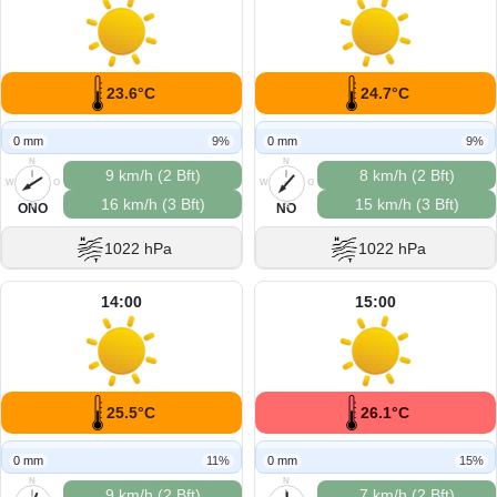
23.6°C
24.7°C
0 mm
9%
0 mm
9%
N
N
9 km/h (2 Bft)
8 km/h (2 Bft)
W
O
W
O
16 km/h (3 Bft)
15 km/h (3 Bft)
S
S
ONO
NO
1022 hPa
1022 hPa
14:00
15:00
25.5°C
26.1°C
0 mm
11%
0 mm
15%
N
N
9 km/h (2 Bft)
7 km/h (2 Bft)