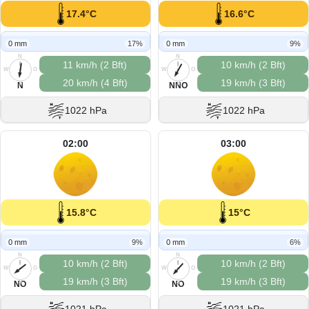
17.4°C
16.6°C
0 mm
17%
0 mm
9%
N
N
11 km/h (2 Bft)
10 km/h (2 Bft)
W
O
W
O
20 km/h (4 Bft)
19 km/h (3 Bft)
S
S
N
NNO
1022 hPa
1022 hPa
02:00
03:00
15.8°C
15°C
0 mm
9%
0 mm
6%
N
N
10 km/h (2 Bft)
10 km/h (2 Bft)
W
O
W
O
19 km/h (3 Bft)
19 km/h (3 Bft)
S
S
NO
NO