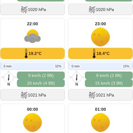
1020 hPa
1020 hPa
22:00
23:00
19.2°C
18.4°C
0 mm
32%
0 mm
15%
N
N
9 km/h (2 Bft)
8 km/h (2 Bft)
W
O
W
O
20 km/h (4 Bft)
15 km/h (3 Bft)
S
S
N
N
1021 hPa
1021 hPa
00:00
01:00