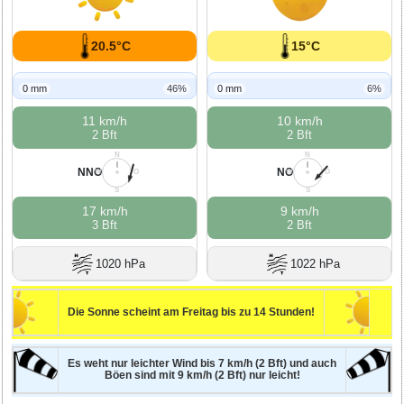
20.5°C
15°C
0 mm
46%
0 mm
6%
11 km/h
10 km/h
2 Bft
2 Bft
N
N
NNO
NO
W
O
W
O
S
S
17 km/h
9 km/h
3 Bft
2 Bft
1020 hPa
1022 hPa
Die Sonne scheint am Freitag bis zu 14 Stunden!
Es weht nur leichter Wind bis 7 km/h (2 Bft) und auch
Böen sind mit 9 km/h (2 Bft) nur leicht!