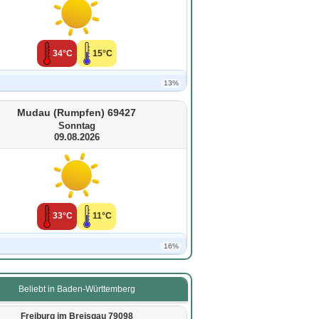
34°C
15°C
13%
Mudau (Rumpfen) 69427
Sonntag
09.08.2026
33°C
11°C
16%
Beliebt in Baden-Württemberg
Freiburg im Breisgau 79098