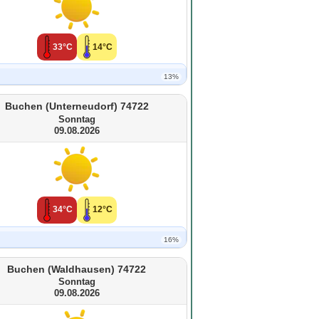
33°C
14°C
13%
Buchen (Unterneudorf) 74722
Sonntag
09.08.2026
34°C
12°C
16%
Buchen (Waldhausen) 74722
Sonntag
09.08.2026