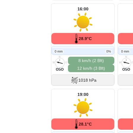
16:00
28.9°C
0 mm
0%
0 mm
N
N
8 km/h (2 Bft)
W
O
W
12 km/h (3 Bft)
S
S
OSO
OSO
1018 hPa
19:00
28.1°C