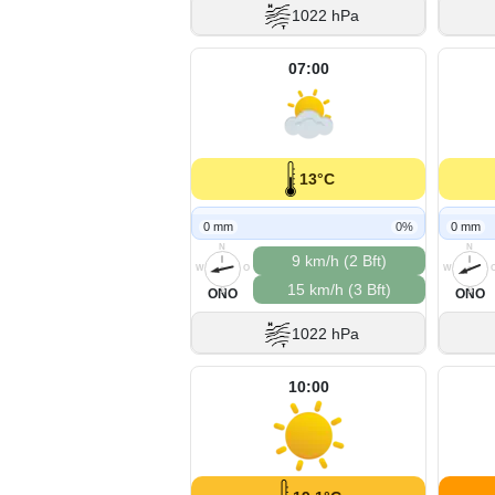
1022 hPa
07:00
13°C
0 mm
0%
0 mm
N
N
9 km/h (2 Bft)
W
O
W
15 km/h (3 Bft)
S
S
ONO
ONO
1022 hPa
10:00