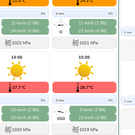
21.8°C
24.3°C
0%
0 mm
0%
N
11 km/h (2 Bft)
11 km/h (2 Bft)
O
W
O
24 km/h (4 Bft)
21 km/h (4 Bft)
S
O
0 mm
1022 hPa
1021 hPa
14:00
15:00
27.7°C
28.7°C
0%
0 mm
0%
0 mm
N
10 km/h (2 Bft)
9 km/h (2 Bft)
O
W
O
20 km/h (4 Bft)
19 km/h (3 Bft)
S
OSO
1020 hPa
1019 hPa