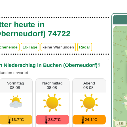
ter heute in
berneudorf) 74722
chenende
10-Tage
keine Warnungen
Radar
en Niederschlag in Buchen (Oberneudorf)?
tunden erwartet.
Vormittag
Nachmittag
Abend
08.08.
08.08.
08.08.
16.7°C
28.7°C
24.1°C