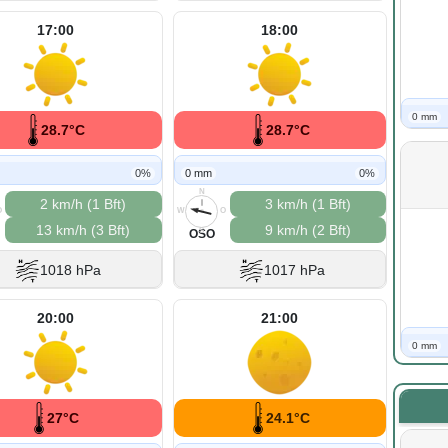
17:00
18:00
0 mm
28.7°C
28.7°C
0%
0 mm
0%
N
2 km/h (1 Bft)
3 km/h (1 Bft)
O
W
O
13 km/h (3 Bft)
9 km/h (2 Bft)
S
OSO
1018 hPa
1017 hPa
20:00
21:00
0 mm
27°C
24.1°C