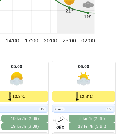
21°
19°
0
14:00
17:00
20:00
23:00
02:00
05:00
06:00
13.3°C
12.8°C
1%
0 mm
3%
N
10 km/h (2 Bft)
8 km/h (2 Bft)
O
W
O
19 km/h (3 Bft)
17 km/h (3 Bft)
S
ONO