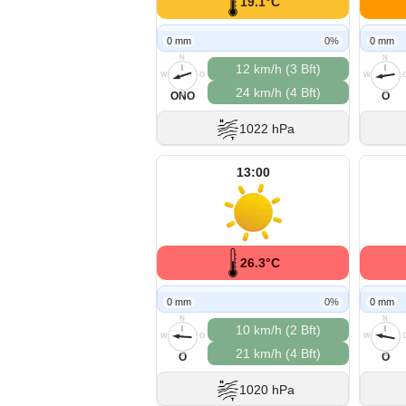
19.1°C
0 mm
0%
0 mm
N
N
12 km/h (3 Bft)
W
O
W
24 km/h (4 Bft)
S
S
ONO
O
1022 hPa
13:00
26.3°C
0 mm
0%
0 mm
N
N
10 km/h (2 Bft)
W
O
W
21 km/h (4 Bft)
S
S
O
O
1020 hPa