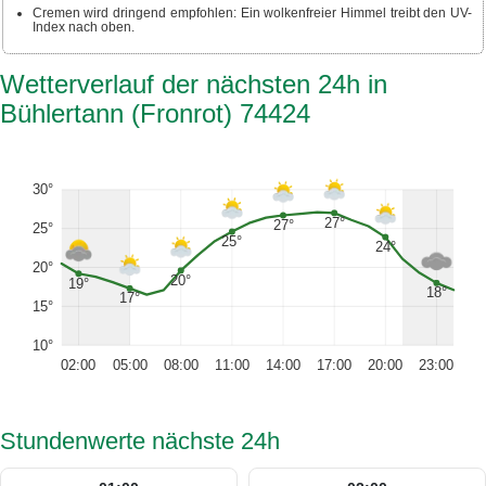
Cremen wird dringend empfohlen: Ein wolkenfreier Himmel treibt den UV-
Index nach oben.
Wetterverlauf der nächsten 24h in
Bühlertann (Fronrot) 74424
30°
27°
27°
25°
25°
24°
20°
20°
19°
18°
17°
15°
10°
02:00
05:00
08:00
11:00
14:00
17:00
20:00
23:00
Stundenwerte nächste 24h