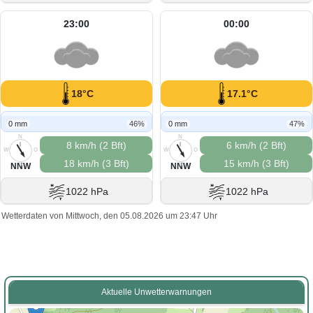
23:00
00:00
18°C
17.1°C
0 mm
46%
0 mm
47%
N
N
8 km/h (2 Bft)
6 km/h (2 Bft)
W
O
W
O
18 km/h (3 Bft)
15 km/h (3 Bft)
S
S
NNW
NNW
1022 hPa
1022 hPa
Wetterdaten von Mittwoch, den 05.08.2026 um 23:47 Uhr
Aktuelle Unwetterwarnungen