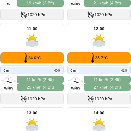
19 km/h (3 Bft)
21 km/h (4 Bft)
S
S
W
WNW
1020 hPa
1020 hPa
11:00
12:00
24.6°C
25.7°C
0 mm
40%
0 mm
41%
N
N
11 km/h (2 Bft)
11 km/h (2 Bft)
W
O
W
O
25 km/h (4 Bft)
27 km/h (4 Bft)
S
S
WNW
WNW
1020 hPa
1020 hPa
13:00
14:00