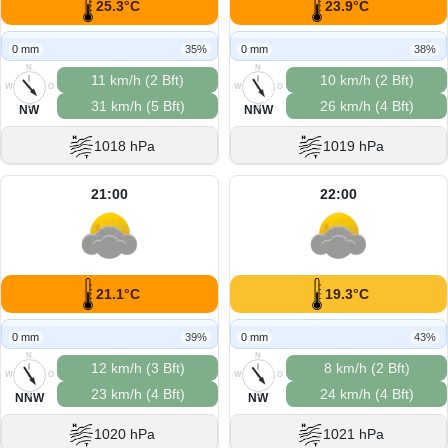
25.3°C
23.9°C
0 mm
35%
0 mm
38%
N
N
11 km/h (2 Bft)
10 km/h (2 Bft)
W
O
W
O
31 km/h (5 Bft)
26 km/h (4 Bft)
S
S
NW
NNW
1018 hPa
1019 hPa
21:00
22:00
21.1°C
19.3°C
0 mm
39%
0 mm
43%
N
N
12 km/h (3 Bft)
8 km/h (2 Bft)
W
O
W
O
23 km/h (4 Bft)
24 km/h (4 Bft)
S
S
NNW
NW
1020 hPa
1021 hPa