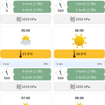
N
N
3 km/h (1 Bft)
4 km/h (1 Bft)
W
O
W
O
6 km/h (2 Bft)
6 km/h (2 Bft)
S
S
S
SSO
1019 hPa
1019 hPa
05:00
06:00
17.3°C
16.5°C
0 mm
38%
0 mm
40%
N
N
4 km/h (1 Bft)
4 km/h (1 Bft)
W
O
W
O
6 km/h (2 Bft)
6 km/h (2 Bft)
S
S
SSO
SSO
1019 hPa
1020 hPa
07:00
08:00