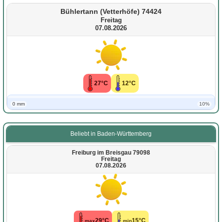
Bühlertann (Vetterhöfe) 74424
Freitag
07.08.2026
27°C
12°C
0 mm
10%
Beliebt in Baden-Württemberg
Freiburg im Breisgau 79098
Freitag
07.08.2026
29°C
15°C
max
min