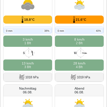
18.8°C
21.6°C
0 mm
38%
0 mm
40%
3 km/h
8 km/h
1 Bft
2 Bft
N
N
S
W
W
O
W
O
S
S
13 km/h
28 km/h
3 Bft
4 Bft
1018 hPa
1019 hPa
Nachmittag
Abend
06.08.
06.08.