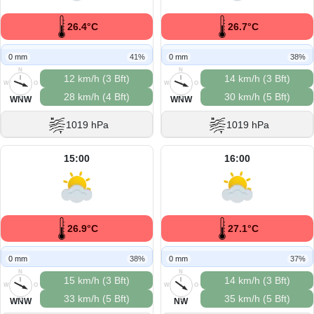
26.4°C
26.7°C
0 mm
41%
0 mm
38%
N
N
12 km/h (3 Bft)
14 km/h (3 Bft)
W
O
W
O
28 km/h (4 Bft)
30 km/h (5 Bft)
S
S
WNW
WNW
1019 hPa
1019 hPa
15:00
16:00
26.9°C
27.1°C
0 mm
38%
0 mm
37%
N
N
15 km/h (3 Bft)
14 km/h (3 Bft)
W
O
W
O
33 km/h (5 Bft)
35 km/h (5 Bft)
S
S
WNW
NW