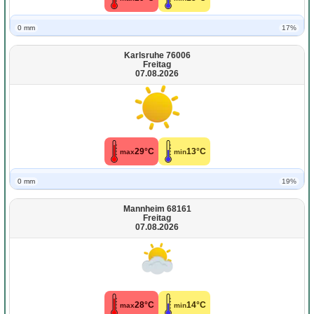
0 mm
17%
Karlsruhe 76006
Freitag
07.08.2026
29°C
13°C
max
min
0 mm
19%
Mannheim 68161
Freitag
07.08.2026
28°C
14°C
max
min