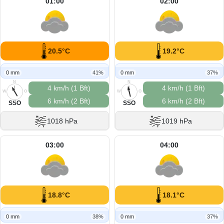
01:00
02:00
20.5°C
19.2°C
0 mm
41%
0 mm
37%
N
N
4 km/h (1 Bft)
4 km/h (1 Bft)
W
O
W
O
6 km/h (2 Bft)
6 km/h (2 Bft)
S
S
SSO
SSO
1018 hPa
1019 hPa
03:00
04:00
18.8°C
18.1°C
0 mm
38%
0 mm
37%