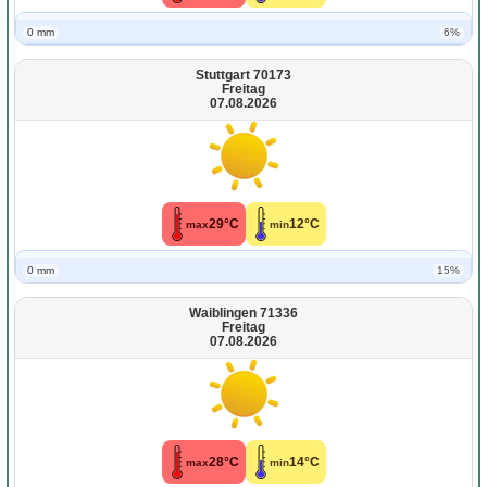
0 mm
6%
Stuttgart 70173
Freitag
07.08.2026
29°C
12°C
max
min
0 mm
15%
Waiblingen 71336
Freitag
07.08.2026
28°C
14°C
max
min