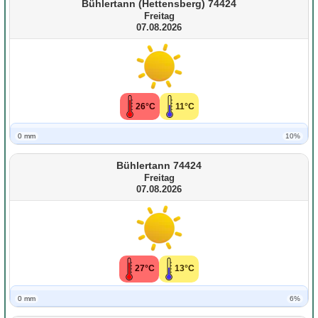
Bühlertann (Hettensberg) 74424
Freitag
07.08.2026
26°C
11°C
0 mm
10%
Bühlertann 74424
Freitag
07.08.2026
27°C
13°C
0 mm
6%