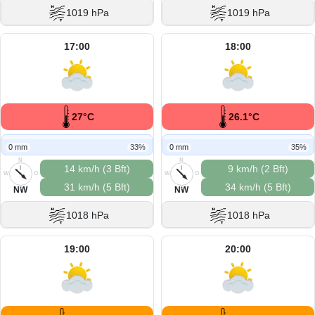
1019 hPa
1019 hPa
17:00
18:00
27°C
26.1°C
0 mm
33%
0 mm
35%
N
N
14 km/h (3 Bft)
9 km/h (2 Bft)
W
O
W
O
31 km/h (5 Bft)
34 km/h (5 Bft)
S
S
NW
NW
1018 hPa
1018 hPa
19:00
20:00