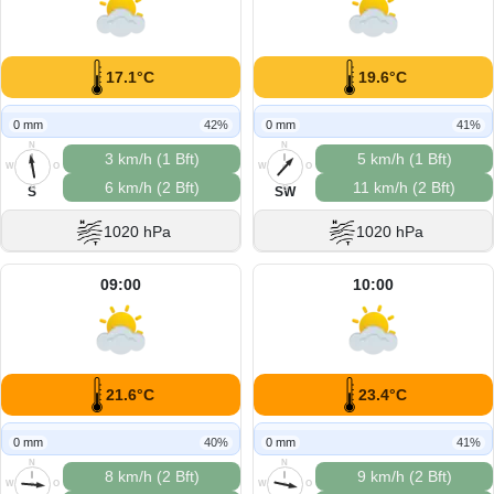
17.1°C
19.6°C
0 mm
42%
0 mm
41%
N
N
3 km/h (1 Bft)
5 km/h (1 Bft)
W
O
W
O
6 km/h (2 Bft)
11 km/h (2 Bft)
S
S
S
SW
1020 hPa
1020 hPa
09:00
10:00
21.6°C
23.4°C
0 mm
40%
0 mm
41%
N
N
8 km/h (2 Bft)
9 km/h (2 Bft)
W
O
W
O