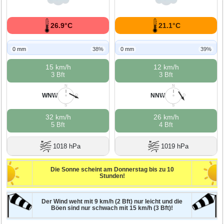
26.9°C
21.1°C
0 mm
38%
0 mm
39%
15 km/h
12 km/h
3 Bft
3 Bft
N
N
WNW
NNW
W
O
W
O
S
S
32 km/h
26 km/h
5 Bft
4 Bft
1018 hPa
1019 hPa
Die Sonne scheint am Donnerstag bis zu 10
Stunden!
Der Wind weht mit 9 km/h (2 Bft) nur leicht und die
Böen sind nur schwach mit 15 km/h (3 Bft)!