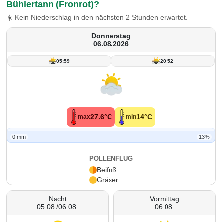
Bühlertann (Fronrot)?
☀️ Kein Niederschlag in den nächsten 2 Stunden erwartet.
Donnerstag
06.08.2026
05:59
20:52
27.6°C
14°C
max
min
0 mm
13%
POLLENFLUG
Beifuß
Gräser
Nacht
Vormittag
05.08./06.08.
06.08.