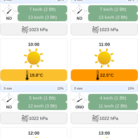
N
N
7 km/h (2 Bft)
7 km/h (2 Bft)
W
O
W
O
13 km/h (3 Bft)
13 km/h (3 Bft)
S
S
NO
NO
1023 hPa
1023 hPa
10:00
11:00
19.8°C
22.5°C
0 mm
10%
0 mm
10%
N
N
5 km/h (1 Bft)
4 km/h (1 Bft)
W
O
W
O
12 km/h (3 Bft)
11 km/h (2 Bft)
S
S
NO
ONO
1022 hPa
1022 hPa
12:00
13:00