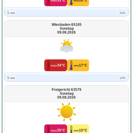
35°C
18°C
max
min
0 mm
43%
Wiesbaden 65185
Sonntag
09.08.2026
34°C
17°C
max
min
0 mm
10%
Freigericht 63579
Sonntag
09.08.2026
35°C
15°C
max
min