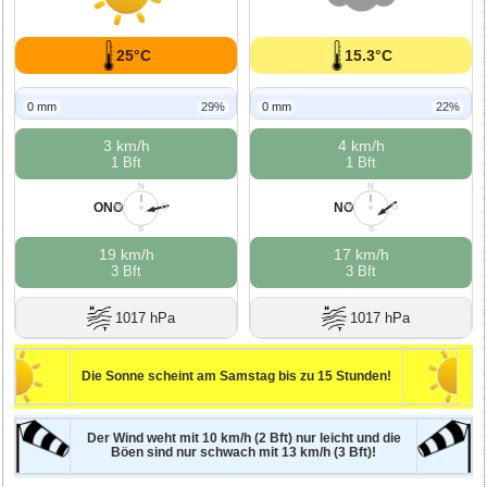
25°C
15.3°C
0 mm
29%
0 mm
22%
3 km/h
4 km/h
1 Bft
1 Bft
N
N
ONO
NO
W
O
W
O
S
S
19 km/h
17 km/h
3 Bft
3 Bft
1017 hPa
1017 hPa
Die Sonne scheint am Samstag bis zu 15 Stunden!
Der Wind weht mit 10 km/h (2 Bft) nur leicht und die
Böen sind nur schwach mit 13 km/h (3 Bft)!