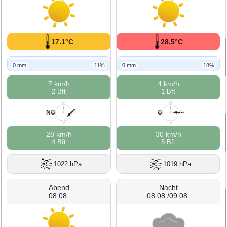
17.1°C
28.5°C
0 mm
11%
0 mm
18%
7 km/h
4 km/h
2 Bft
1 Bft
N
N
NO
O
W
O
W
O
S
S
28 km/h
30 km/h
4 Bft
5 Bft
1022 hPa
1019 hPa
Abend
Nacht
08.08.
08.08./09.08.