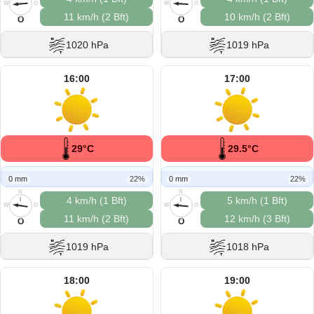
W
O
W
O
11 km/h (2 Bft)
10 km/h (2 Bft)
S
S
O
O
1020 hPa
1019 hPa
16:00
17:00
29°C
29.5°C
0 mm
22%
0 mm
22%
N
N
4 km/h (1 Bft)
5 km/h (1 Bft)
W
O
W
O
11 km/h (2 Bft)
12 km/h (3 Bft)
S
S
O
O
1019 hPa
1018 hPa
18:00
19:00