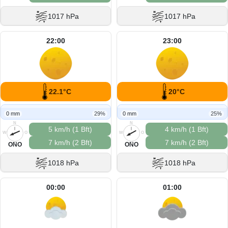
1017 hPa
1017 hPa
22:00
23:00
22.1°C
20°C
0 mm
29%
0 mm
25%
N
N
5 km/h (1 Bft)
4 km/h (1 Bft)
W
O
W
O
7 km/h (2 Bft)
7 km/h (2 Bft)
S
S
ONO
ONO
1018 hPa
1018 hPa
00:00
01:00