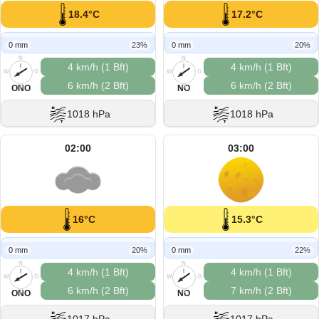
18.4°C
17.2°C
0 mm
23%
0 mm
20%
N
N
4 km/h (1 Bft)
4 km/h (1 Bft)
W
O
W
O
6 km/h (2 Bft)
6 km/h (2 Bft)
S
S
ONO
NO
1018 hPa
1018 hPa
02:00
03:00
16°C
15.3°C
0 mm
20%
0 mm
22%
N
N
4 km/h (1 Bft)
4 km/h (1 Bft)
W
O
W
O
6 km/h (2 Bft)
7 km/h (2 Bft)
S
S
ONO
NO