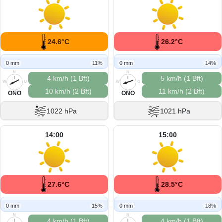
24.6°C
26.2°C
0 mm
11%
0 mm
14%
N
N
4 km/h (1 Bft)
5 km/h (1 Bft)
W
O
W
O
10 km/h (2 Bft)
11 km/h (2 Bft)
S
S
ONO
ONO
1022 hPa
1021 hPa
14:00
15:00
27.6°C
28.5°C
0 mm
15%
0 mm
18%
N
N
4 km/h (1 Bft)
4 km/h (1 Bft)