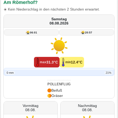
Am Römerhof?
☀️ Kein Niederschlag in den nächsten 2 Stunden erwartet.
Samstag
08.08.2026
06:01
20:57
31.3°C
12.4°C
max
min
0 mm
21%
POLLENFLUG
Beifuß
Gräser
Vormittag
Nachmittag
08.08.
08.08.