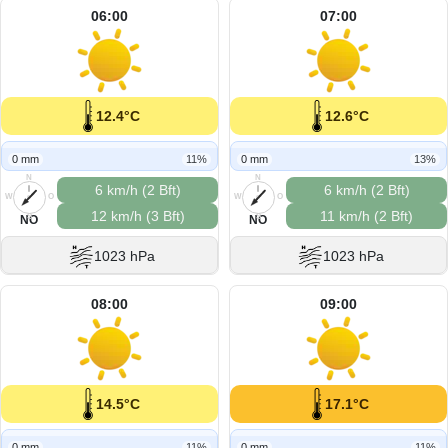
06:00
07:00
12.4°C
12.6°C
0 mm
11%
0 mm
13%
N
N
6 km/h (2 Bft)
6 km/h (2 Bft)
W
O
W
O
12 km/h (3 Bft)
11 km/h (2 Bft)
S
S
NO
NO
1023 hPa
1023 hPa
08:00
09:00
14.5°C
17.1°C
0 mm
11%
0 mm
11%