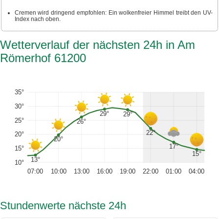
Cremen wird dringend empfohlen: Ein wolkenfreier Himmel treibt den UV-
Index nach oben.
Wetterverlauf der nächsten 24h in Am
Römerhof 61200
35°
30°
29°
29°
25°
26°
22°
20°
20°
17°
15°
15°
13°
10°
07:00
10:00
13:00
16:00
19:00
22:00
01:00
04:00
Stundenwerte nächste 24h