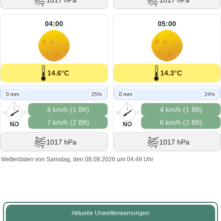
1017 hPa
1017 hPa
04:00
05:00
14.6°C
14.3°C
0 mm
25%
0 mm
24%
N
N
4 km/h (1 Bft)
4 km/h (1 Bft)
W
O
W
O
7 km/h (2 Bft)
6 km/h (2 Bft)
S
S
NO
NO
1017 hPa
1017 hPa
Wetterdaten von Samstag, den 08.08.2026 um 04:49 Uhr
Aktuelle Unwetterwarnungen