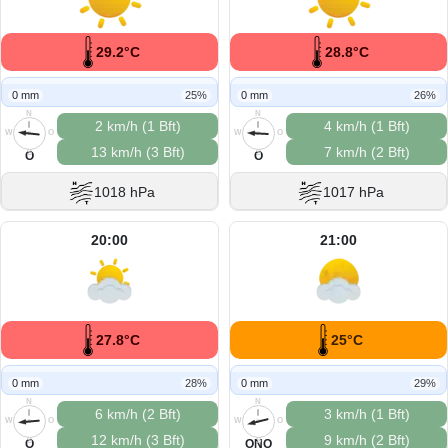
29.2°C
28.8°C
0 mm
25%
0 mm
26%
N
N
2 km/h (1 Bft)
4 km/h (1 Bft)
W
O
W
O
13 km/h (3 Bft)
7 km/h (2 Bft)
S
S
O
O
1018 hPa
1017 hPa
20:00
21:00
27.8°C
25°C
0 mm
28%
0 mm
29%
N
N
6 km/h (2 Bft)
3 km/h (1 Bft)
W
O
W
O
12 km/h (3 Bft)
9 km/h (2 Bft)
S
S
O
ONO