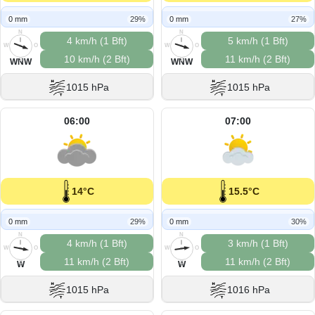
0 mm
29%
0 mm
27%
N
N
4 km/h (1 Bft)
5 km/h (1 Bft)
W
O
W
O
10 km/h (2 Bft)
11 km/h (2 Bft)
S
S
WNW
WNW
1015 hPa
1015 hPa
06:00
07:00
14°C
15.5°C
0 mm
29%
0 mm
30%
N
N
4 km/h (1 Bft)
3 km/h (1 Bft)
W
O
W
O
11 km/h (2 Bft)
11 km/h (2 Bft)
S
S
W
W
1015 hPa
1016 hPa