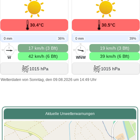
30.4°C
30.5°C
0 mm
36%
0 mm
39%
N
N
17 km/h (3 Bft)
19 km/h (3 Bft)
W
O
W
O
42 km/h (6 Bft)
39 km/h (6 Bft)
S
S
W
WNW
1015 hPa
1015 hPa
Wetterdaten von Sonntag, den 09.08.2026 um 14:49 Uhr
Aktuelle Unwetterwarnungen