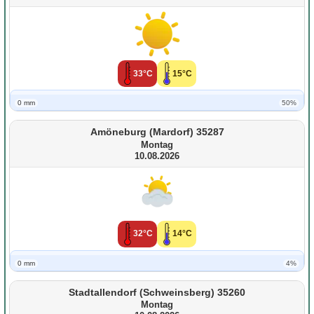
33°C
15°C
0 mm
50%
Amöneburg (Mardorf) 35287
Montag
10.08.2026
32°C
14°C
0 mm
4%
Stadtallendorf (Schweinsberg) 35260
Montag