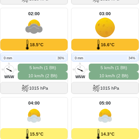
02:00
03:00
18.5°C
16.6°C
0 mm
36%
0 mm
34%
N
N
5 km/h (1 Bft)
5 km/h (1 Bft)
W
O
W
O
10 km/h (2 Bft)
10 km/h (2 Bft)
S
S
WNW
WNW
1015 hPa
1015 hPa
04:00
05:00
15.5°C
14.3°C