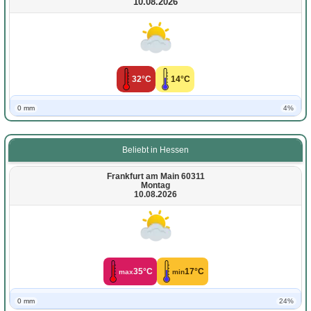
10.08.2026
32°C
14°C
0 mm
4%
Beliebt in Hessen
Frankfurt am Main 60311
Montag
10.08.2026
35°C
17°C
max
min
0 mm
24%