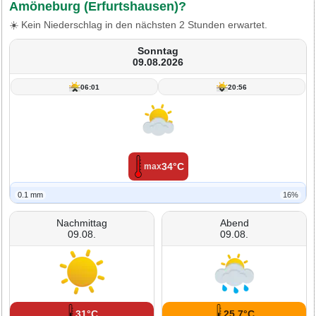
Amöneburg (Erfurtshausen)?
☀️ Kein Niederschlag in den nächsten 2 Stunden erwartet.
Sonntag
09.08.2026
06:01
20:56
34°C
max
0.1 mm
16%
Nachmittag
Abend
09.08.
09.08.
31°C
25.7°C