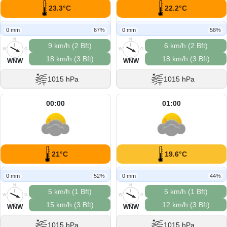
23.3°C
22.2°C
0 mm
67%
0 mm
58%
N
N
9 km/h (2 Bft)
6 km/h (2 Bft)
W
O
W
O
18 km/h (3 Bft)
18 km/h (3 Bft)
S
S
WNW
WNW
1015 hPa
1015 hPa
00:00
01:00
21°C
19.6°C
0 mm
52%
0 mm
44%
N
N
5 km/h (1 Bft)
5 km/h (1 Bft)
W
O
W
O
15 km/h (3 Bft)
12 km/h (3 Bft)
S
S
WNW
WNW
1015 hPa
1015 hPa