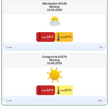
Wiesbaden 65185
Montag
10.08.2026
34°C
17°C
max
min
0 mm
3%
Freigericht 63579
Montag
10.08.2026
34°C
15°C
max
min
0 mm
28%