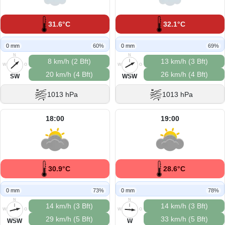
31.6°C
32.1°C
0 mm
60%
0 mm
69%
N
N
8 km/h (2 Bft)
13 km/h (3 Bft)
W
O
W
O
20 km/h (4 Bft)
26 km/h (4 Bft)
S
S
SW
WSW
1013 hPa
1013 hPa
18:00
19:00
30.9°C
28.6°C
0 mm
73%
0 mm
78%
N
N
14 km/h (3 Bft)
14 km/h (3 Bft)
W
O
W
O
29 km/h (5 Bft)
33 km/h (5 Bft)
S
S
WSW
W