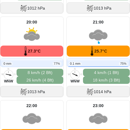
1012 hPa
1013 hPa
20:00
21:00
27.3°C
25.7°C
0 mm
77%
0.1 mm
75%
N
N
8 km/h (2 Bft)
4 km/h (1 Bft)
W
O
W
O
26 km/h (4 Bft)
18 km/h (3 Bft)
S
S
WNW
WNW
1013 hPa
1014 hPa
22:00
23:00