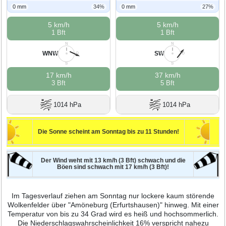
0 mm
34%
0 mm
27%
5 km/h
5 km/h
1 Bft
1 Bft
N
N
WNW
SW
W
O
W
O
S
S
17 km/h
37 km/h
3 Bft
5 Bft
1014 hPa
1014 hPa
Die Sonne scheint am Sonntag bis zu 11 Stunden!
Der Wind weht mit 13 km/h (3 Bft) schwach und die
Böen sind schwach mit 17 km/h (3 Bft)!
Im Tagesverlauf ziehen am Sonntag nur lockere kaum störende
Wolkenfelder über "Amöneburg (Erfurtshausen)" hinweg. Mit einer
Temperatur von bis zu 34 Grad wird es heiß und hochsommerlich.
Die Niederschlagswahrscheinlichkeit 16% verspricht nahezu