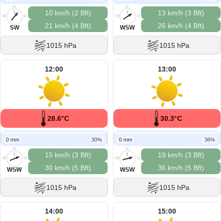
N
N
10 km/h (2 Bft)
13 km/h (3 Bft)
W
O
W
O
21 km/h (4 Bft)
26 km/h (4 Bft)
S
S
SW
WSW
1015 hPa
1015 hPa
12:00
13:00
28.6°C
30.3°C
0 mm
30%
0 mm
36%
N
N
15 km/h (3 Bft)
19 km/h (3 Bft)
W
O
W
O
30 km/h (5 Bft)
36 km/h (5 Bft)
S
S
WSW
WSW
1015 hPa
1015 hPa
14:00
15:00