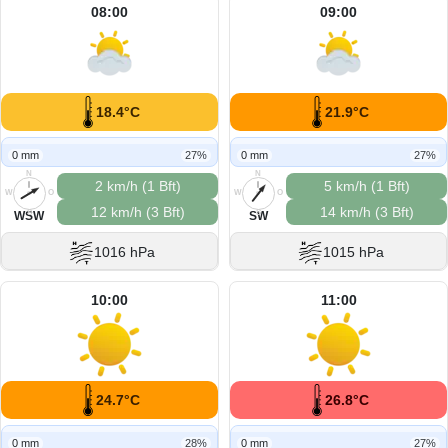
08:00
09:00
18.4°C
21.9°C
0 mm
27%
0 mm
27%
N
N
2 km/h (1 Bft)
5 km/h (1 Bft)
W
O
W
O
12 km/h (3 Bft)
14 km/h (3 Bft)
S
S
WSW
SW
1016 hPa
1015 hPa
10:00
11:00
24.7°C
26.8°C
0 mm
28%
0 mm
27%