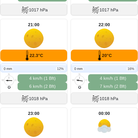
1017 hPa
1017 hPa
21:00
22:00
22.3°C
20°C
0 mm
12%
0 mm
16%
N
N
4 km/h (1 Bft)
4 km/h (1 Bft)
W
O
W
O
6 km/h (2 Bft)
7 km/h (2 Bft)
S
S
O
O
1018 hPa
1018 hPa
23:00
00:00