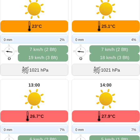
23°C
25.1°C
0 mm
2%
0 mm
4%
N
N
7 km/h (2 Bft)
7 km/h (2 Bft)
W
O
W
O
19 km/h (3 Bft)
18 km/h (3 Bft)
S
S
O
O
1021 hPa
1021 hPa
13:00
14:00
26.7°C
27.9°C
0 mm
7%
0 mm
7%
N
N
6 km/h (2 Bft)
5 km/h (1 Bft)