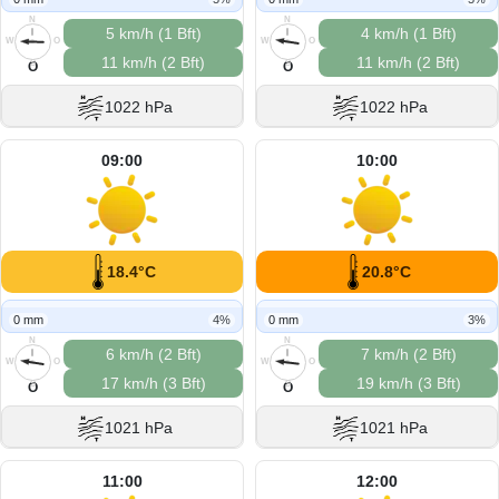
N
N
5 km/h (1 Bft)
4 km/h (1 Bft)
W
O
W
O
11 km/h (2 Bft)
11 km/h (2 Bft)
S
S
O
O
1022 hPa
1022 hPa
09:00
10:00
18.4°C
20.8°C
0 mm
4%
0 mm
3%
N
N
6 km/h (2 Bft)
7 km/h (2 Bft)
W
O
W
O
17 km/h (3 Bft)
19 km/h (3 Bft)
S
S
O
O
1021 hPa
1021 hPa
11:00
12:00