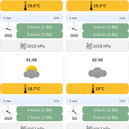
19.6°C
19.3°C
0 mm
20%
0 mm
21%
N
N
5 km/h (1 Bft)
3 km/h (1 Bft)
W
O
W
O
8 km/h (2 Bft)
8 km/h (2 Bft)
S
S
OSO
OSO
1018 hPa
1018 hPa
01:00
02:00
18.7°C
18°C
0 mm
21%
0 mm
22%
N
N
4 km/h (1 Bft)
3 km/h (1 Bft)
W
O
W
O
7 km/h (2 Bft)
6 km/h (2 Bft)
S
S
OSO
SO