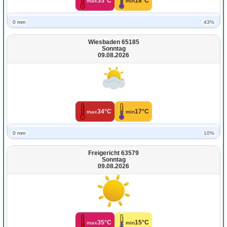
35°C
18°C
max
min
0 mm
43%
Wiesbaden 65185
Sonntag
09.08.2026
34°C
17°C
max
min
0 mm
10%
Freigericht 63579
Sonntag
09.08.2026
35°C
15°C
max
min