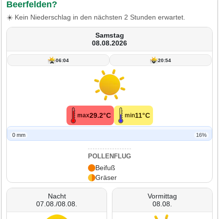
Beerfelden?
☀️ Kein Niederschlag in den nächsten 2 Stunden erwartet.
Samstag
08.08.2026
06:04
20:54
29.2°C
11°C
max
min
0 mm
16%
POLLENFLUG
Beifuß
Gräser
Nacht
Vormittag
07.08./08.08.
08.08.