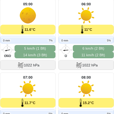
05:00
06:00
11.6°C
11°C
0 mm
7%
0 mm
5%
N
N
5 km/h (1 Bft)
6 km/h (2 Bft)
W
O
W
O
14 km/h (3 Bft)
11 km/h (2 Bft)
S
S
ONO
O
1022 hPa
1022 hPa
07:00
08:00
11.7°C
15.2°C
0 mm
5%
0 mm
5%