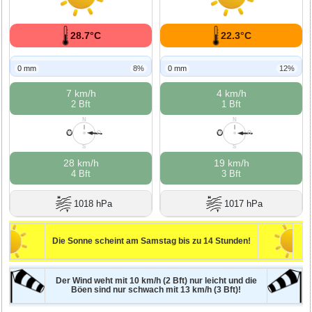
28.7°C
22.3°C
0 mm
8%
0 mm
12%
7 km/h
4 km/h
2 Bft
1 Bft
N
N
O
O
W
O
W
O
S
S
28 km/h
19 km/h
4 Bft
3 Bft
1018 hPa
1017 hPa
Die Sonne scheint am Samstag bis zu 14 Stunden!
Der Wind weht mit 10 km/h (2 Bft) nur leicht und die
Böen sind nur schwach mit 13 km/h (3 Bft)!