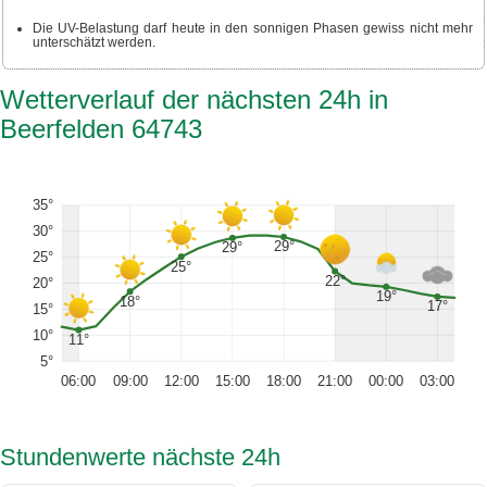
Die UV-Belastung darf heute in den sonnigen Phasen gewiss nicht mehr
unterschätzt werden.
Wetterverlauf der nächsten 24h in
Beerfelden 64743
35°
30°
29°
29°
25°
25°
22°
20°
19°
18°
17°
15°
10°
11°
5°
06:00
09:00
12:00
15:00
18:00
21:00
00:00
03:00
Stundenwerte nächste 24h