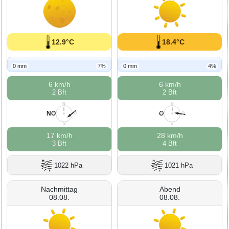
12.9°C
18.4°C
0 mm
7%
0 mm
4%
6 km/h
6 km/h
2 Bft
2 Bft
N
N
NO
O
W
O
W
O
S
S
17 km/h
28 km/h
3 Bft
4 Bft
1022 hPa
1021 hPa
Nachmittag
Abend
08.08.
08.08.