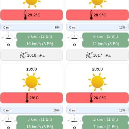
29.2°C
28.9°C
0 mm
9%
0 mm
12%
N
N
6 km/h (2 Bft)
6 km/h (2 Bft)
W
O
W
O
16 km/h (3 Bft)
12 km/h (3 Bft)
S
S
O
O
1018 hPa
1017 hPa
19:00
20:00
28°C
26.6°C
0 mm
10%
0 mm
12%
N
N
3 km/h (1 Bft)
2 km/h (1 Bft)
W
O
W
O
13 km/h (3 Bft)
7 km/h (2 Bft)
S
S
O
O