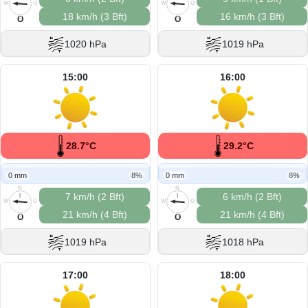
W
O
W
O
18 km/h (3 Bft)
16 km/h (3 Bft)
S
S
O
O
1020 hPa
1019 hPa
15:00
16:00
28.7°C
29.2°C
0 mm
8%
0 mm
8%
N
N
7 km/h (2 Bft)
6 km/h (2 Bft)
W
O
W
O
21 km/h (4 Bft)
21 km/h (4 Bft)
S
S
O
O
1019 hPa
1018 hPa
17:00
18:00