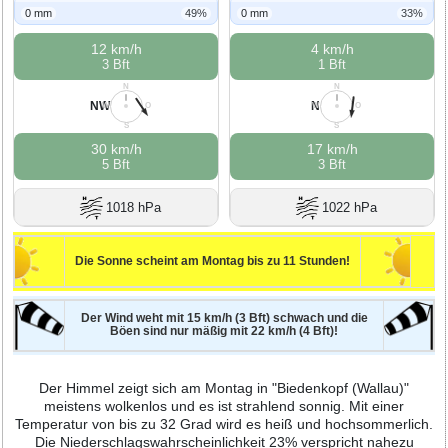
0 mm
49%
0 mm
33%
12 km/h
4 km/h
3 Bft
1 Bft
N
N
NW
N
W
O
W
O
S
S
30 km/h
17 km/h
5 Bft
3 Bft
1018 hPa
1022 hPa
Die Sonne scheint am Montag bis zu 11 Stunden!
Der Wind weht mit 15 km/h (3 Bft) schwach und die
Böen sind nur mäßig mit 22 km/h (4 Bft)!
Der Himmel zeigt sich am Montag in "Biedenkopf (Wallau)"
meistens wolkenlos und es ist strahlend sonnig. Mit einer
Temperatur von bis zu 32 Grad wird es heiß und hochsommerlich.
Die Niederschlagswahrscheinlichkeit 23% verspricht nahezu