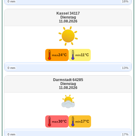
0 mm
16%
Kassel 34117
Dienstag
11.08.2026
24°C
11°C
max
min
0 mm
13%
Darmstadt 64285
Dienstag
11.08.2026
30°C
17°C
max
min
0 mm
17%