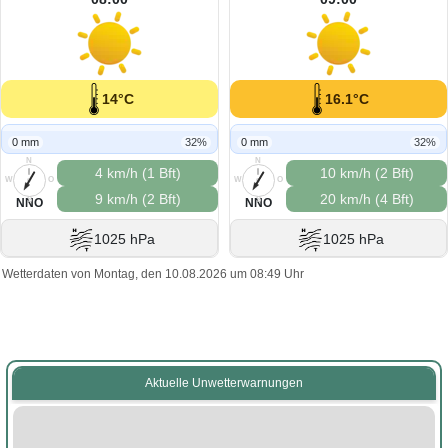
14°C
16.1°C
0 mm
32%
0 mm
32%
N
N
4 km/h (1 Bft)
10 km/h (2 Bft)
W
O
W
O
9 km/h (2 Bft)
20 km/h (4 Bft)
S
S
NNO
NNO
1025 hPa
1025 hPa
Wetterdaten von Montag, den 10.08.2026 um 08:49 Uhr
Aktuelle Unwetterwarnungen