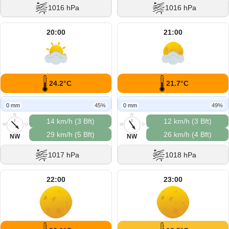
1016 hPa
1016 hPa
20:00
21:00
24.2°C
21.7°C
0 mm
45%
0 mm
49%
N
N
14 km/h (3 Bft)
12 km/h (3 Bft)
W
O
W
O
29 km/h (5 Bft)
26 km/h (4 Bft)
S
S
NW
NW
1017 hPa
1018 hPa
22:00
23:00