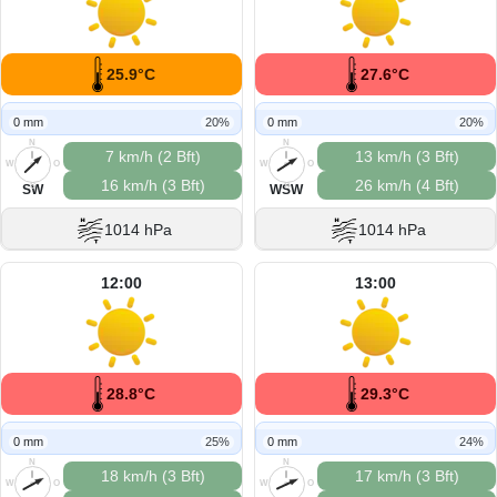
25.9°C
27.6°C
0 mm
20%
0 mm
20%
N
N
7 km/h (2 Bft)
13 km/h (3 Bft)
W
O
W
O
16 km/h (3 Bft)
26 km/h (4 Bft)
S
S
SW
WSW
1014 hPa
1014 hPa
12:00
13:00
28.8°C
29.3°C
0 mm
25%
0 mm
24%
N
N
18 km/h (3 Bft)
17 km/h (3 Bft)
W
O
W
O