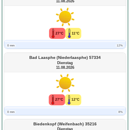
11.08.2026
27°C
11°C
0 mm
12%
Bad Laasphe (Niederlaasphe) 57334
Dienstag
11.08.2026
27°C
12°C
0 mm
8%
Biedenkopf (Weifenbach) 35216
Dienstag