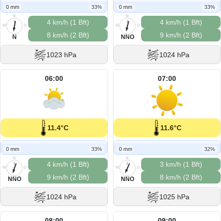
0 mm
33%
0 mm
33%
N
N
4 km/h (1 Bft)
4 km/h (1 Bft)
W
O
W
O
8 km/h (2 Bft)
9 km/h (2 Bft)
S
S
N
NNO
1023 hPa
1024 hPa
06:00
07:00
11.4°C
11.6°C
0 mm
33%
0 mm
32%
N
N
4 km/h (1 Bft)
3 km/h (1 Bft)
W
O
W
O
9 km/h (2 Bft)
8 km/h (2 Bft)
S
S
NNO
NNO
1024 hPa
1025 hPa
08:00
09:00