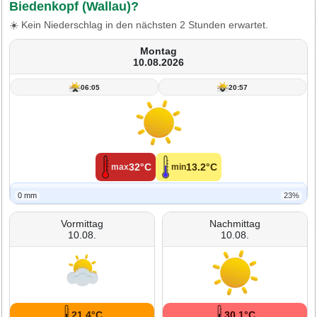
Biedenkopf (Wallau)?
☀️ Kein Niederschlag in den nächsten 2 Stunden erwartet.
Montag
10.08.2026
06:05
20:57
32°C
13.2°C
max
min
0 mm
23%
Vormittag
Nachmittag
10.08.
10.08.
21.4°C
30.1°C