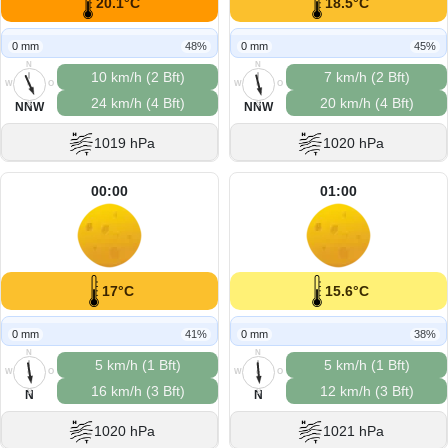
20.1°C
18.5°C
0 mm
48%
0 mm
45%
N
N
10 km/h (2 Bft)
7 km/h (2 Bft)
W
O
W
O
24 km/h (4 Bft)
20 km/h (4 Bft)
S
S
NNW
NNW
1019 hPa
1020 hPa
00:00
01:00
17°C
15.6°C
0 mm
41%
0 mm
38%
N
N
5 km/h (1 Bft)
5 km/h (1 Bft)
W
O
W
O
16 km/h (3 Bft)
12 km/h (3 Bft)
S
S
N
N
1020 hPa
1021 hPa