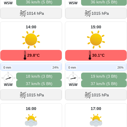
36 km/h (5 Bft)
36 km/h (5 Bft)
S
S
WSW
WSW
1014 hPa
1015 hPa
14:00
15:00
29.8°C
30.1°C
0 mm
24%
0 mm
26%
N
N
18 km/h (3 Bft)
19 km/h (3 Bft)
W
O
W
O
37 km/h (5 Bft)
37 km/h (5 Bft)
S
S
WSW
WSW
1015 hPa
1015 hPa
16:00
17:00