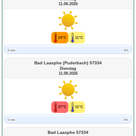
11.08.2026
24°C
11°C
0 mm
8%
Bad Laasphe (Puderbach) 57334
Dienstag
11.08.2026
27°C
11°C
0 mm
8%
Bad Laasphe 57334