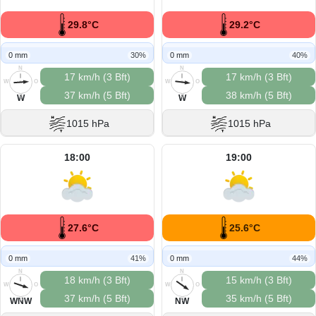
29.8°C
29.2°C
0 mm
30%
0 mm
40%
N
N
17 km/h (3 Bft)
17 km/h (3 Bft)
W
O
W
O
37 km/h (5 Bft)
38 km/h (5 Bft)
S
S
W
W
1015 hPa
1015 hPa
18:00
19:00
27.6°C
25.6°C
0 mm
41%
0 mm
44%
N
N
18 km/h (3 Bft)
15 km/h (3 Bft)
W
O
W
O
37 km/h (5 Bft)
35 km/h (5 Bft)
S
S
WNW
NW