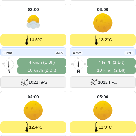
02:00
03:00
14.5°C
13.2°C
0 mm
33%
0 mm
33%
N
N
4 km/h (1 Bft)
4 km/h (1 Bft)
W
O
W
O
10 km/h (2 Bft)
10 km/h (2 Bft)
S
S
N
N
1022 hPa
1022 hPa
04:00
05:00
12.4°C
11.9°C