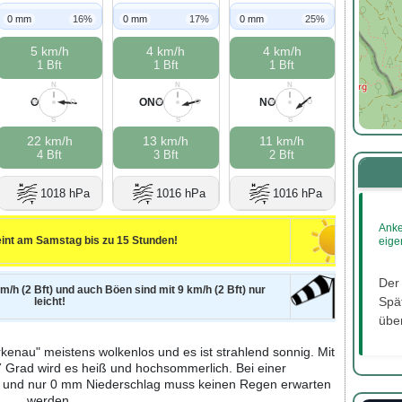
0 mm
16%
0 mm
17%
0 mm
25%
5 km/h
4 km/h
4 km/h
1 Bft
1 Bft
1 Bft
N
N
N
O
ONO
NO
W
O
W
O
W
O
S
S
S
22 km/h
13 km/h
11 km/h
4 Bft
3 Bft
2 Bft
1018 hPa
1016 hPa
1016 hPa
Anke
int am Samstag bis zu 15 Stunden!
eige
Der
m/h (2 Bft) und auch Böen sind mit 9 km/h (2 Bft) nur
Spät
leicht!
über
kenau" meistens wolkenlos und es ist strahlend sonnig. Mit
7 Grad wird es heiß und hochsommerlich. Bei einer
% und nur 0 mm Niederschlag muss keinen Regen erwarten
werden.