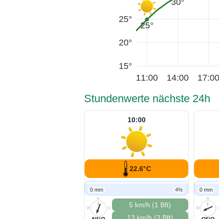
30°
25°
25°
20°
15°
11:00
14:00
17:0
Stundenwerte nächste 24h
10:00
22.6°C
0 mm
4%
0 mm
N
N
5 km/h (1 Bft)
W
O
W
13 km/h (3 Bft)
S
S