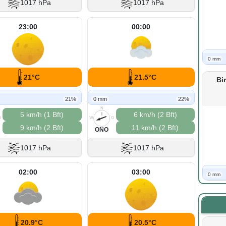
1017 hPa
1017 hPa
23:00
00:00
0 mm
21°C
21.5°C
Bi
21%
0 mm
22%
N
5 km/h (1 Bft)
6 km/h (2 Bft)
O
W
O
9 km/h (2 Bft)
11 km/h (2 Bft)
S
ONO
1017 hPa
1017 hPa
02:00
03:00
0 mm
20.9°C
20.5°C