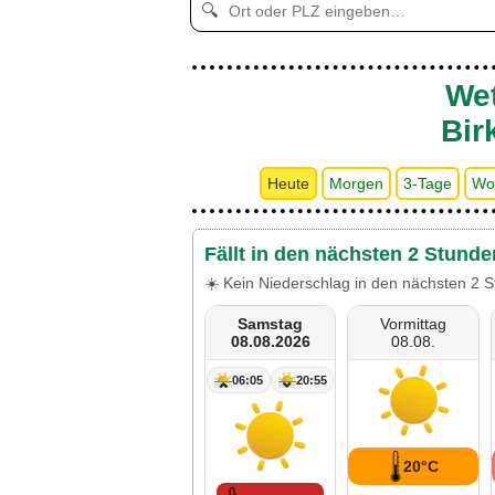
🔍
Wet
Bir
Heute
Morgen
3-Tage
Wo
Fällt in den nächsten 2 Stund
☀️ Kein Niederschlag in den nächsten 2 S
Samstag
Vormittag
08.08.2026
08.08.
06:05
20:55
20°C