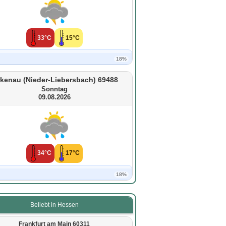
33°C
15°C
18%
rkenau (Nieder-Liebersbach) 69488
Sonntag
09.08.2026
34°C
17°C
18%
Beliebt in Hessen
Frankfurt am Main 60311