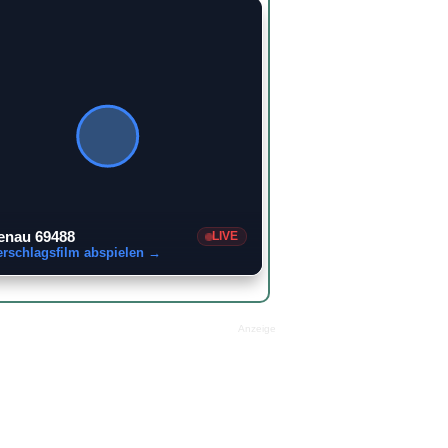
enau 69488
LIVE
erschlagsfilm abspielen →
Anzeige