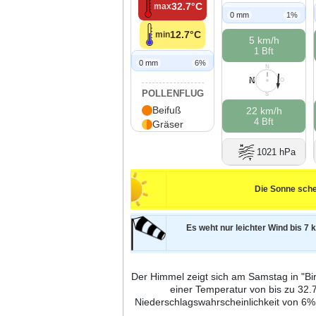
32.7°C
max
0 mm
1%
12.7°C
min
5 km/h
1 Bft
0 mm
6%
N
N
W
O
POLLENFLUG
S
Beifuß
22 km/h
4 Bft
Gräser
1021 hPa
Die Sonne sche
Es weht nur leichter Wind bis 7 k
Der Himmel zeigt sich am Samstag in "Bir
einer Temperatur von bis zu 32.
Niederschlagswahrscheinlichkeit von 6