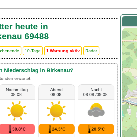
ter heute in
kenau 69488
chenende
10-Tage
1 Warnung aktiv
Radar
en Niederschlag in Birkenau?
tunden erwartet.
Nachmittag
Abend
Nacht
08.08.
08.08.
08.08./09.08.
30.8°C
24.3°C
20.5°C