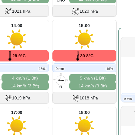
ONO
1021 hPa
1020 hPa
14:00
15:00
29.9°C
30.8°C
13%
0 mm
16%
N
4 km/h (1 Bft)
5 km/h (1 Bft)
O
W
O
14 km/h (3 Bft)
14 km/h (3 Bft)
S
O
1019 hPa
1018 hPa
0 mm
17:00
18:00