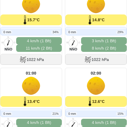
15.7°C
14.8°C
0 mm
34%
0 mm
29%
N
N
4 km/h (1 Bft)
3 km/h (1 Bft)
W
O
W
O
11 km/h (2 Bft)
8 km/h (2 Bft)
S
S
NNO
NNO
1022 hPa
1022 hPa
01:00
02:00
13.4°C
12.6°C
0 mm
21%
0 mm
15%
N
N
4 km/h (1 Bft)
4 km/h (1 Bft)
W
O
W
O