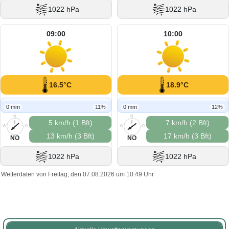
1022 hPa
1022 hPa
09:00
10:00
16.5°C
18.9°C
0 mm
11%
0 mm
12%
N
N
5 km/h (1 Bft)
7 km/h (2 Bft)
W
O
W
O
13 km/h (3 Bft)
17 km/h (3 Bft)
S
S
NO
NO
1022 hPa
1022 hPa
Wetterdaten von Freitag, den 07.08.2026 um 10:49 Uhr