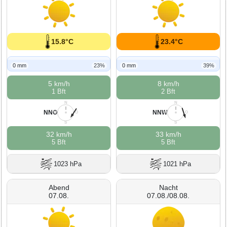
15.8°C
23.4°C
0 mm
23%
0 mm
39%
5 km/h
8 km/h
1 Bft
2 Bft
N
N
NNO
NNW
W
O
W
O
S
S
32 km/h
33 km/h
5 Bft
5 Bft
1023 hPa
1021 hPa
Abend
Nacht
07.08.
07.08./08.08.