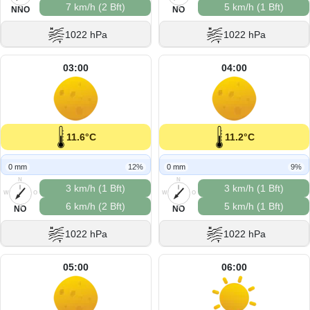
7 km/h (2 Bft)
5 km/h (1 Bft)
S
S
NNO
NO
1022 hPa
1022 hPa
03:00
04:00
11.6°C
11.2°C
0 mm
12%
0 mm
9%
N
N
3 km/h (1 Bft)
3 km/h (1 Bft)
W
O
W
O
6 km/h (2 Bft)
5 km/h (1 Bft)
S
S
NO
NO
1022 hPa
1022 hPa
05:00
06:00