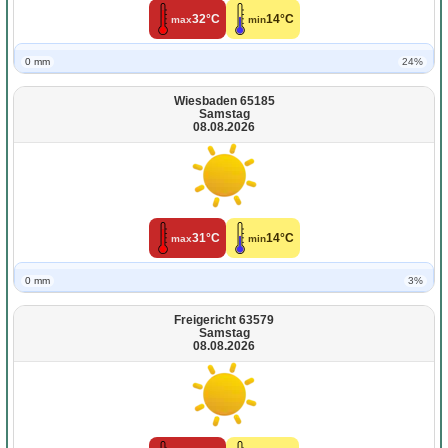
32°C
14°C
max
min
0 mm
24%
Wiesbaden 65185
Samstag
08.08.2026
31°C
14°C
max
min
0 mm
3%
Freigericht 63579
Samstag
08.08.2026