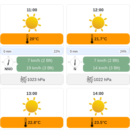
11:00
12:00
20°C
21.7°C
0 mm
22%
0 mm
24%
N
N
7 km/h (2 Bft)
7 km/h (2 Bft)
W
O
W
O
19 km/h (3 Bft)
14 km/h (3 Bft)
S
S
NNO
N
1023 hPa
1022 hPa
13:00
14:00
22.8°C
23.5°C