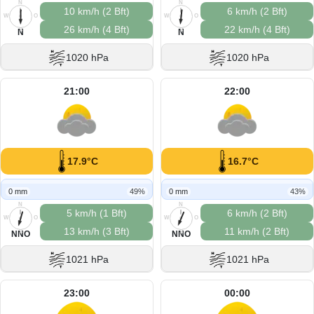
N
N
10 km/h (2 Bft)
6 km/h (2 Bft)
W
O
W
O
26 km/h (4 Bft)
22 km/h (4 Bft)
S
S
N
N
1020 hPa
1020 hPa
21:00
22:00
17.9°C
16.7°C
0 mm
49%
0 mm
43%
N
N
5 km/h (1 Bft)
6 km/h (2 Bft)
W
O
W
O
13 km/h (3 Bft)
11 km/h (2 Bft)
S
S
NNO
NNO
1021 hPa
1021 hPa
23:00
00:00