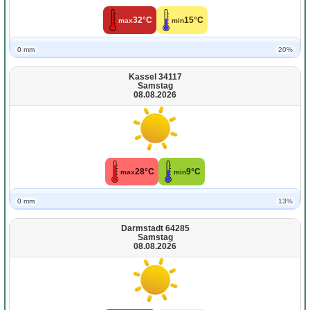
32°C
15°C
max
min
0 mm
20%
Kassel 34117
Samstag
08.08.2026
28°C
9°C
max
min
0 mm
13%
Darmstadt 64285
Samstag
08.08.2026