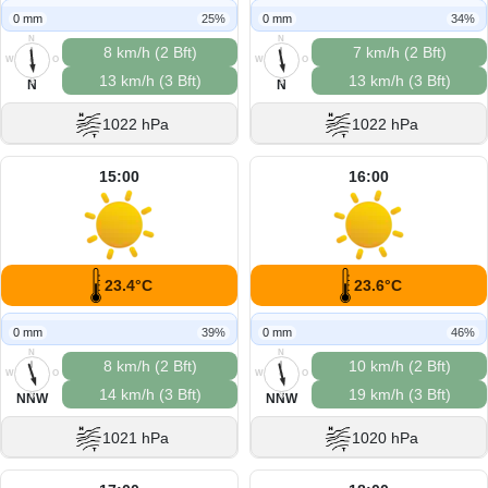
0 mm
25%
0 mm
34%
N
N
8 km/h (2 Bft)
7 km/h (2 Bft)
W
O
W
O
13 km/h (3 Bft)
13 km/h (3 Bft)
S
S
N
N
1022 hPa
1022 hPa
15:00
16:00
23.4°C
23.6°C
0 mm
39%
0 mm
46%
N
N
8 km/h (2 Bft)
10 km/h (2 Bft)
W
O
W
O
14 km/h (3 Bft)
19 km/h (3 Bft)
S
S
NNW
NNW
1021 hPa
1020 hPa