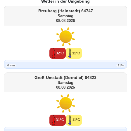
Wetter in der Umgebung
Breuberg (Hainstadt) 64747
Samstag
08.08.2026
32°C
11°C
0 mm
21%
Groß-Umstadt (Dorndiel) 64823
Samstag
08.08.2026
31°C
11°C