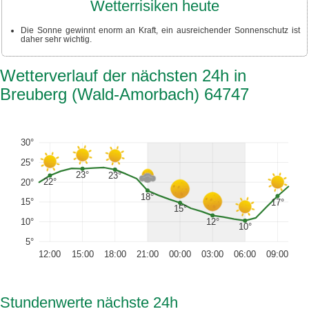
Wetterrisiken heute
Die Sonne gewinnt enorm an Kraft, ein ausreichender Sonnenschutz ist
daher sehr wichtig.
Wetterverlauf der nächsten 24h in
Breuberg (Wald-Amorbach) 64747
30°
25°
23°
23°
22°
20°
18°
15°
17°
15°
12°
10°
10°
5°
12:00
15:00
18:00
21:00
00:00
03:00
06:00
09:00
Stundenwerte nächste 24h