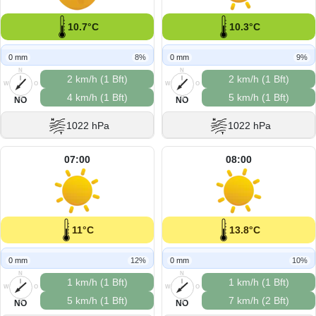
10.7°C
10.3°C
0 mm
8%
0 mm
9%
N
N
2 km/h (1 Bft)
2 km/h (1 Bft)
W
O
W
O
4 km/h (1 Bft)
5 km/h (1 Bft)
S
S
NO
NO
1022 hPa
1022 hPa
07:00
08:00
11°C
13.8°C
0 mm
12%
0 mm
10%
N
N
1 km/h (1 Bft)
1 km/h (1 Bft)
W
O
W
O
5 km/h (1 Bft)
7 km/h (2 Bft)
S
S
NO
NO