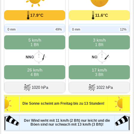
17.9°C
11.6°C
0 mm
49%
0 mm
12%
5 km/h
3 km/h
1 Bft
1 Bft
N
N
NNO
NO
W
O
W
O
S
S
26 km/h
17 km/h
4 Bft
3 Bft
1020 hPa
1022 hPa
Die Sonne scheint am Freitag bis zu 13 Stunden!
Der Wind weht mit 11 km/h (2 Bft) nur leicht und die
Böen sind nur schwach mit 13 km/h (3 Bft)!