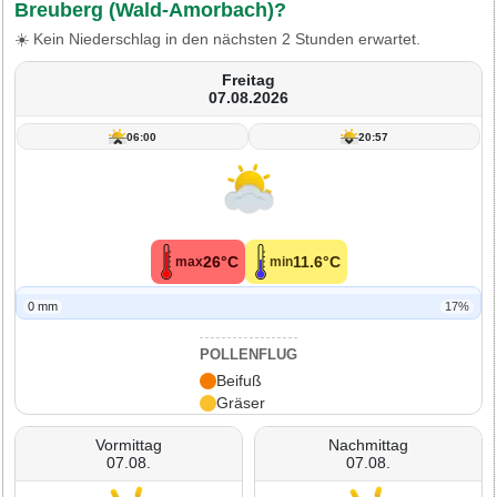
Breuberg (Wald-Amorbach)?
☀️ Kein Niederschlag in den nächsten 2 Stunden erwartet.
Freitag
07.08.2026
06:00
20:57
26°C
11.6°C
max
min
0 mm
17%
POLLENFLUG
Beifuß
Gräser
Vormittag
Nachmittag
07.08.
07.08.