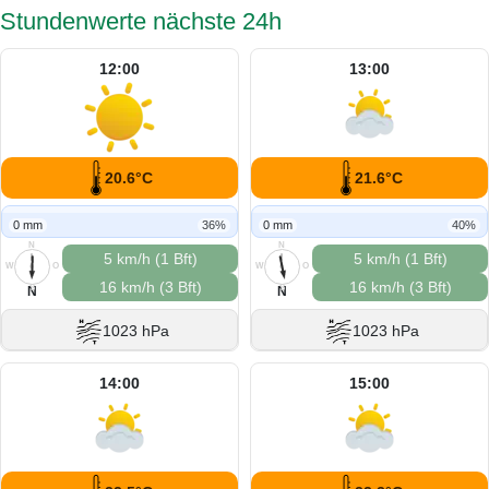
Stundenwerte nächste 24h
12:00
13:00
20.6°C
21.6°C
0 mm
36%
0 mm
40%
N
N
5 km/h (1 Bft)
5 km/h (1 Bft)
W
O
W
O
16 km/h (3 Bft)
16 km/h (3 Bft)
S
S
N
N
1023 hPa
1023 hPa
14:00
15:00