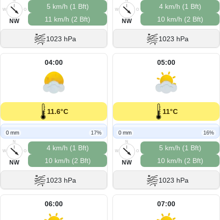
N
N
5 km/h (1 Bft)
4 km/h (1 Bft)
W
O
W
O
11 km/h (2 Bft)
10 km/h (2 Bft)
S
S
NW
NW
1023 hPa
1023 hPa
04:00
05:00
11.6°C
11°C
0 mm
17%
0 mm
16%
N
N
4 km/h (1 Bft)
5 km/h (1 Bft)
W
O
W
O
10 km/h (2 Bft)
10 km/h (2 Bft)
S
S
NW
NW
1023 hPa
1023 hPa
06:00
07:00