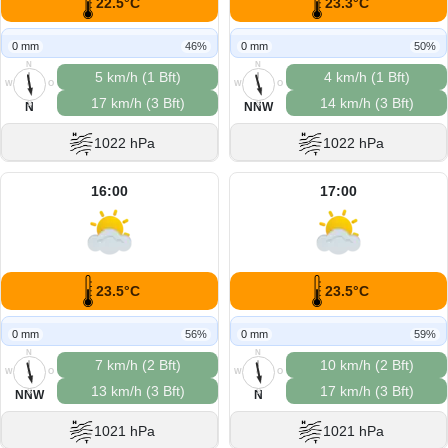
22.5°C
23.3°C
0 mm
46%
0 mm
50%
N
N
5 km/h (1 Bft)
4 km/h (1 Bft)
W
O
W
O
17 km/h (3 Bft)
14 km/h (3 Bft)
S
S
N
NNW
1022 hPa
1022 hPa
16:00
17:00
23.5°C
23.5°C
0 mm
56%
0 mm
59%
N
N
7 km/h (2 Bft)
10 km/h (2 Bft)
W
O
W
O
13 km/h (3 Bft)
17 km/h (3 Bft)
S
S
NNW
N
1021 hPa
1021 hPa