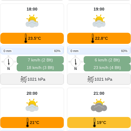
18:00
19:00
23.5°C
22.8°C
0 mm
60%
0 mm
60%
N
N
7 km/h (2 Bft)
6 km/h (2 Bft)
W
O
W
O
18 km/h (3 Bft)
23 km/h (4 Bft)
S
S
N
N
1021 hPa
1021 hPa
20:00
21:00
21°C
19°C