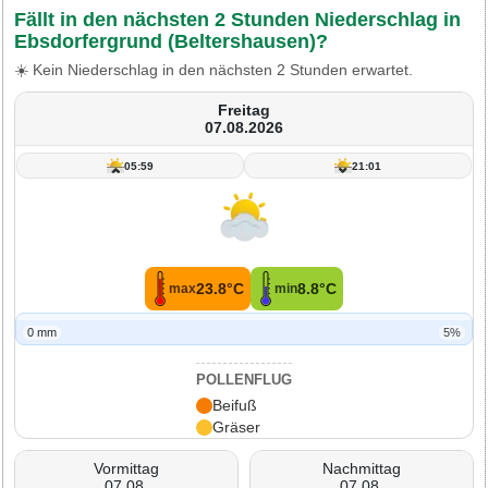
Fällt in den nächsten 2 Stunden Niederschlag in
Ebsdorfergrund (Beltershausen)?
☀️ Kein Niederschlag in den nächsten 2 Stunden erwartet.
Freitag
07.08.2026
05:59
21:01
23.8°C
8.8°C
max
min
0 mm
5%
POLLENFLUG
Beifuß
Gräser
Vormittag
Nachmittag
07.08.
07.08.