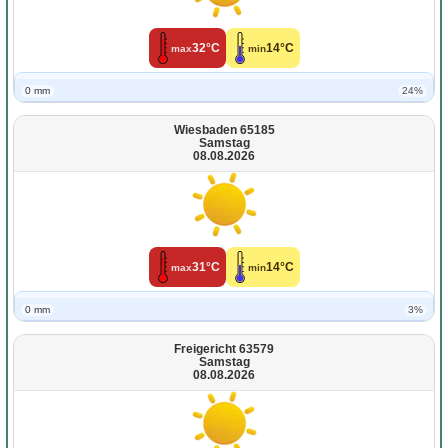
32°C
14°C
max
min
0 mm
24%
Wiesbaden 65185
Samstag
08.08.2026
31°C
14°C
max
min
0 mm
3%
Freigericht 63579
Samstag
08.08.2026