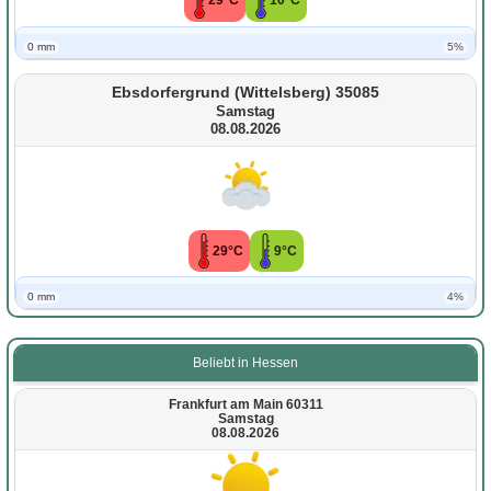
29°C
10°C
0 mm
5%
Ebsdorfergrund (Wittelsberg) 35085
Samstag
08.08.2026
29°C
9°C
0 mm
4%
Beliebt in Hessen
Frankfurt am Main 60311
Samstag
08.08.2026