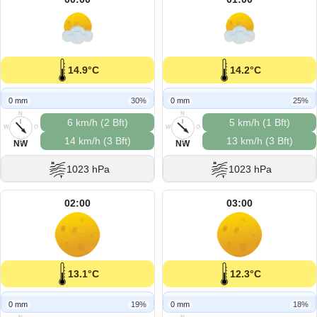
14.9°C
14.2°C
0 mm
30%
0 mm
25%
N
N
6 km/h (2 Bft)
5 km/h (1 Bft)
W
O
W
O
14 km/h (3 Bft)
13 km/h (3 Bft)
S
S
NW
NW
1023 hPa
1023 hPa
02:00
03:00
13.1°C
12.3°C
0 mm
19%
0 mm
18%