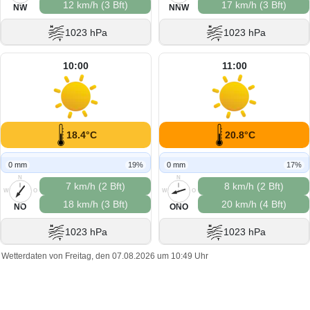
12 km/h (3 Bft)
17 km/h (3 Bft)
S
S
NW
NNW
1023 hPa
1023 hPa
10:00
11:00
18.4°C
20.8°C
0 mm
19%
0 mm
17%
N
N
7 km/h (2 Bft)
8 km/h (2 Bft)
W
O
W
O
18 km/h (3 Bft)
20 km/h (4 Bft)
S
S
NO
ONO
1023 hPa
1023 hPa
Wetterdaten von Freitag, den 07.08.2026 um 10:49 Uhr