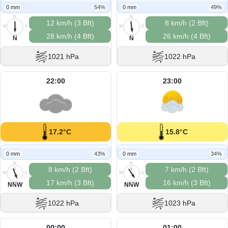
0 mm
54%
0 mm
49%
N
N
12 km/h (3 Bft)
8 km/h (2 Bft)
W
O
W
O
28 km/h (4 Bft)
26 km/h (4 Bft)
S
S
N
N
1021 hPa
1022 hPa
22:00
23:00
17.2°C
15.8°C
0 mm
43%
0 mm
34%
N
N
8 km/h (2 Bft)
7 km/h (2 Bft)
W
O
W
O
17 km/h (3 Bft)
16 km/h (3 Bft)
S
S
NNW
NNW
1022 hPa
1023 hPa
00:00
01:00