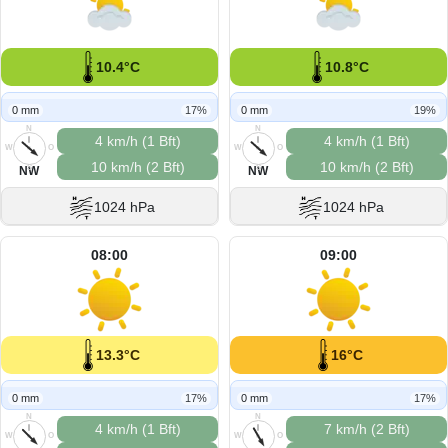
10.4°C
10.8°C
0 mm
17%
0 mm
19%
N
N
4 km/h (1 Bft)
4 km/h (1 Bft)
W
O
W
O
10 km/h (2 Bft)
10 km/h (2 Bft)
S
S
NW
NW
1024 hPa
1024 hPa
08:00
09:00
13.3°C
16°C
0 mm
17%
0 mm
17%
N
N
4 km/h (1 Bft)
7 km/h (2 Bft)
W
O
W
O