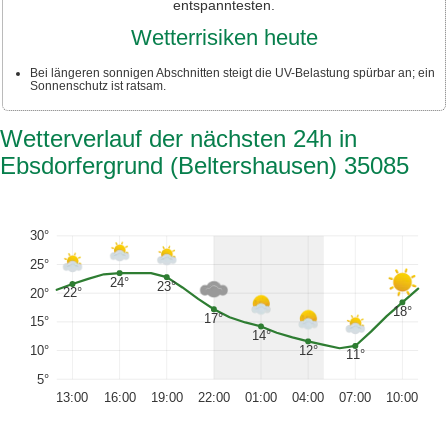
entspanntesten.
Wetterrisiken heute
Bei längeren sonnigen Abschnitten steigt die UV-Belastung spürbar an; ein
Sonnenschutz ist ratsam.
Wetterverlauf der nächsten 24h in
Ebsdorfergrund (Beltershausen) 35085
30°
25°
24°
23°
22°
20°
18°
17°
15°
14°
12°
10°
11°
5°
13:00
16:00
19:00
22:00
01:00
04:00
07:00
10:00