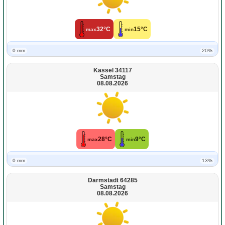
32°C
15°C
max
min
0 mm
20%
Kassel 34117
Samstag
08.08.2026
28°C
9°C
max
min
0 mm
13%
Darmstadt 64285
Samstag
08.08.2026