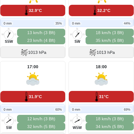
32.9°C
32.2°C
0 mm
35%
0 mm
44%
N
N
13 km/h (3 Bft)
18 km/h (3 Bft)
W
O
W
O
23 km/h (4 Bft)
35 km/h (5 Bft)
S
S
SSW
SW
1013 hPa
1013 hPa
17:00
18:00
31.9°C
31°C
0 mm
60%
0 mm
69%
N
N
12 km/h (3 Bft)
18 km/h (3 Bft)
W
O
W
O
32 km/h (5 Bft)
34 km/h (5 Bft)
S
S
SW
WSW