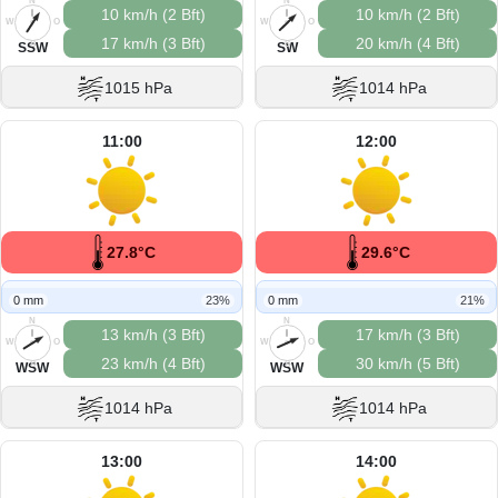
N
N
10 km/h (2 Bft)
10 km/h (2 Bft)
W
O
W
O
17 km/h (3 Bft)
20 km/h (4 Bft)
S
S
SSW
SW
1015 hPa
1014 hPa
11:00
12:00
27.8°C
29.6°C
0 mm
23%
0 mm
21%
N
N
13 km/h (3 Bft)
17 km/h (3 Bft)
W
O
W
O
23 km/h (4 Bft)
30 km/h (5 Bft)
S
S
WSW
WSW
1014 hPa
1014 hPa
13:00
14:00