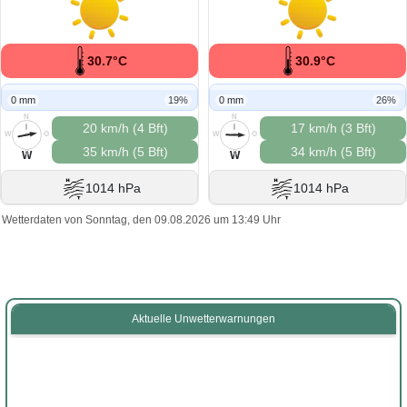
30.7°C
30.9°C
0 mm
19%
0 mm
26%
N
N
20 km/h (4 Bft)
17 km/h (3 Bft)
W
O
W
O
35 km/h (5 Bft)
34 km/h (5 Bft)
S
S
W
W
1014 hPa
1014 hPa
Wetterdaten von Sonntag, den 09.08.2026 um 13:49 Uhr
Aktuelle Unwetterwarnungen