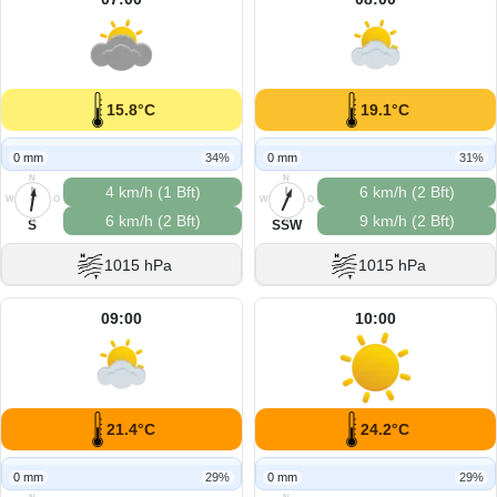
15.8°C
19.1°C
0 mm
34%
0 mm
31%
N
N
4 km/h (1 Bft)
6 km/h (2 Bft)
W
O
W
O
6 km/h (2 Bft)
9 km/h (2 Bft)
S
S
S
SSW
1015 hPa
1015 hPa
09:00
10:00
21.4°C
24.2°C
0 mm
29%
0 mm
29%