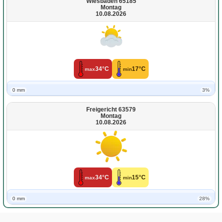
Wiesbaden 65185
Montag
10.08.2026
34°C
17°C
max
min
0 mm
3%
Freigericht 63579
Montag
10.08.2026
34°C
15°C
max
min
0 mm
28%