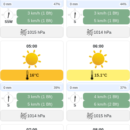
0 mm
47%
0 mm
44%
N
N
3 km/h (1 Bft)
3 km/h (1 Bft)
W
O
W
O
5 km/h (1 Bft)
5 km/h (1 Bft)
S
S
SSW
S
1015 hPa
1014 hPa
05:00
06:00
16°C
15.1°C
0 mm
39%
0 mm
37%
N
N
3 km/h (1 Bft)
4 km/h (1 Bft)
W
O
W
O
5 km/h (1 Bft)
6 km/h (2 Bft)
S
S
S
S
1014 hPa
1015 hPa
07:00
08:00