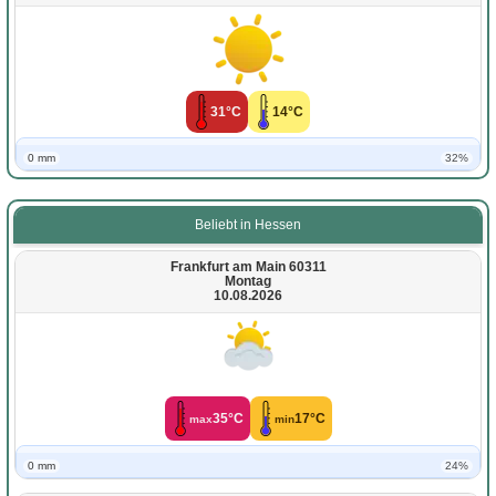
31°C
14°C
0 mm
32%
Beliebt in Hessen
Frankfurt am Main 60311
Montag
10.08.2026
35°C
17°C
max
min
0 mm
24%