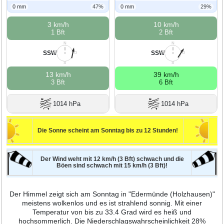
0 mm
47%
0 mm
29%
3 km/h
10 km/h
1 Bft
2 Bft
N
N
SSW
SSW
W
O
W
O
S
S
13 km/h
39 km/h
3 Bft
6 Bft
1014 hPa
1014 hPa
Die Sonne scheint am Sonntag bis zu 12 Stunden!
Der Wind weht mit 12 km/h (3 Bft) schwach und die
Böen sind schwach mit 15 km/h (3 Bft)!
Der Himmel zeigt sich am Sonntag in "Edermünde (Holzhausen)"
meistens wolkenlos und es ist strahlend sonnig. Mit einer
Temperatur von bis zu 33.4 Grad wird es heiß und
hochsommerlich. Die Niederschlagswahrscheinlichkeit 28%