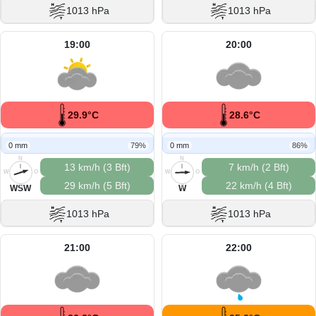
1013 hPa
1013 hPa
19:00
20:00
29.9°C
28.6°C
0 mm
79%
0 mm
86%
N
N
13 km/h (3 Bft)
7 km/h (2 Bft)
W
O
W
O
29 km/h (5 Bft)
22 km/h (4 Bft)
S
S
WSW
W
1013 hPa
1013 hPa
21:00
22:00