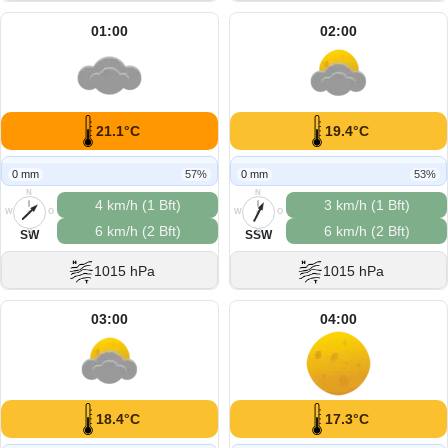
01:00
02:00
21.1°C
19.4°C
0 mm
57%
0 mm
53%
N
N
4 km/h (1 Bft)
3 km/h (1 Bft)
W
O
W
O
6 km/h (2 Bft)
6 km/h (2 Bft)
S
S
SW
SSW
1015 hPa
1015 hPa
03:00
04:00
18.4°C
17.3°C