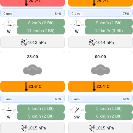
26.2°C
25.2°C
0 mm
84%
0.1 mm
75%
N
N
6 km/h (2 Bft)
5 km/h (1 Bft)
W
O
W
O
11 km/h (2 Bft)
12 km/h (3 Bft)
S
S
W
W
1013 hPa
1014 hPa
23:00
00:00
23.6°C
22.4°C
0 mm
65%
0 mm
61%
N
N
5 km/h (1 Bft)
3 km/h (1 Bft)
W
O
W
O
9 km/h (2 Bft)
6 km/h (2 Bft)
S
S
W
SW
1015 hPa
1015 hPa