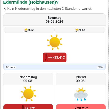
Edermünde (Holzhausen)?
☀️ Kein Niederschlag in den nächsten 2 Stunden erwartet.
Sonntag
09.08.2026
05:58
20:56
33.4°C
max
0.1 mm
28%
Nachmittag
Abend
09.08.
09.08.
32.9°C
26.2°C