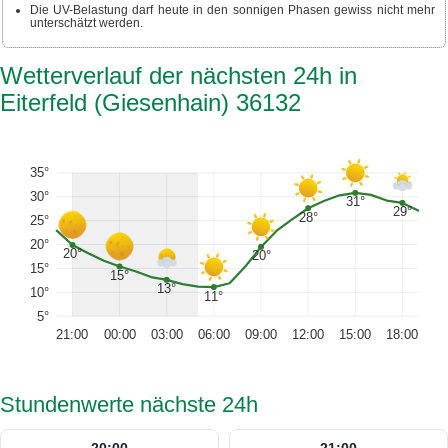
Die UV-Belastung darf heute in den sonnigen Phasen gewiss nicht mehr
unterschätzt werden.
Wetterverlauf der nächsten 24h in
Eiterfeld (Giesenhain) 36132
35°
30°
31°
29°
28°
25°
20°
20°
20°
15°
15°
13°
10°
11°
5°
21:00
00:00
03:00
06:00
09:00
12:00
15:00
18:00
Stundenwerte nächste 24h
20:00
21:00