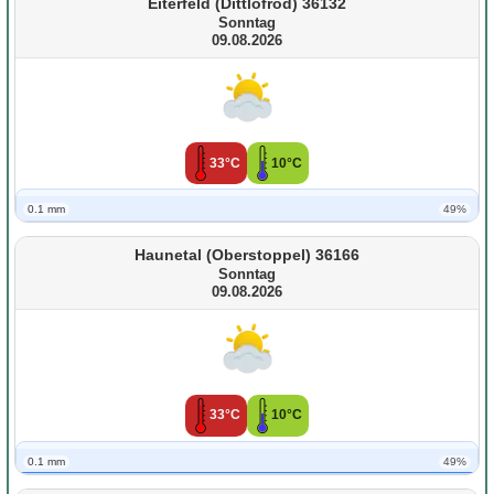
Eiterfeld (Dittlofrod) 36132
Sonntag
09.08.2026
33°C
10°C
0.1 mm
49%
Haunetal (Oberstoppel) 36166
Sonntag
09.08.2026
33°C
10°C
0.1 mm
49%