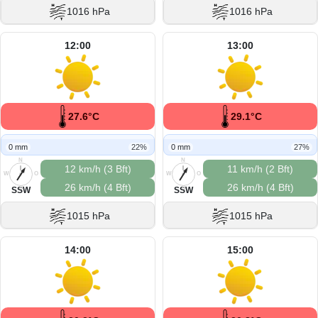
1016 hPa
1016 hPa
12:00
13:00
27.6°C
29.1°C
0 mm
22%
0 mm
27%
N
N
12 km/h (3 Bft)
11 km/h (2 Bft)
W
O
W
O
26 km/h (4 Bft)
26 km/h (4 Bft)
S
S
SSW
SSW
1015 hPa
1015 hPa
14:00
15:00