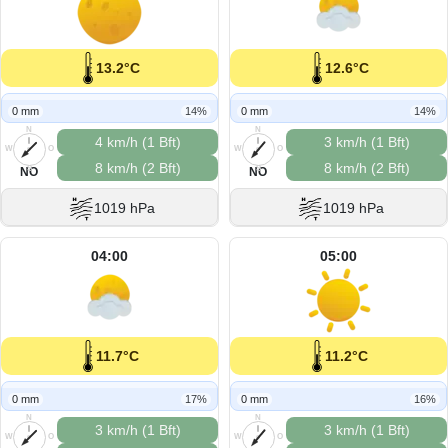
13.2°C
12.6°C
0 mm
14%
0 mm
14%
N
N
4 km/h (1 Bft)
3 km/h (1 Bft)
W
O
W
O
8 km/h (2 Bft)
8 km/h (2 Bft)
S
S
NO
NO
1019 hPa
1019 hPa
04:00
05:00
11.7°C
11.2°C
0 mm
17%
0 mm
16%
N
N
3 km/h (1 Bft)
3 km/h (1 Bft)
W
O
W
O