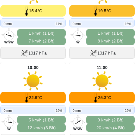
15.4°C
19.5°C
0 mm
17%
0 mm
16%
N
N
1 km/h (1 Bft)
1 km/h (1 Bft)
W
O
W
O
7 km/h (2 Bft)
8 km/h (2 Bft)
S
S
WNW
W
1017 hPa
1017 hPa
10:00
11:00
22.9°C
25.3°C
0 mm
19%
0 mm
22%
N
N
5 km/h (1 Bft)
9 km/h (2 Bft)
W
O
W
O
12 km/h (3 Bft)
20 km/h (4 Bft)
S
S
W
WSW