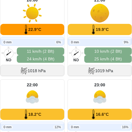
22.9°C
19.9°C
0 mm
6%
0 mm
9%
N
N
11 km/h (2 Bft)
10 km/h (2 Bft)
W
O
W
O
24 km/h (4 Bft)
25 km/h (4 Bft)
S
S
NO
NO
1018 hPa
1019 hPa
22:00
23:00
18.2°C
16.6°C
0 mm
12%
0 mm
16%