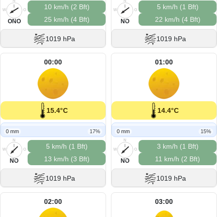
N
N
10 km/h (2 Bft)
5 km/h (1 Bft)
W
O
W
O
25 km/h (4 Bft)
22 km/h (4 Bft)
S
S
ONO
NO
1019 hPa
1019 hPa
00:00
01:00
15.4°C
14.4°C
0 mm
17%
0 mm
15%
N
N
5 km/h (1 Bft)
3 km/h (1 Bft)
W
O
W
O
13 km/h (3 Bft)
11 km/h (2 Bft)
S
S
NO
NO
1019 hPa
1019 hPa
02:00
03:00