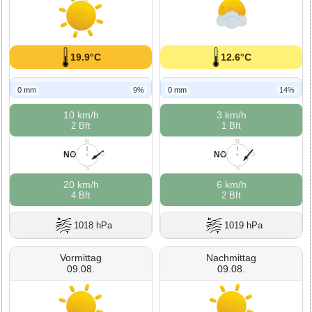
19.9°C
12.6°C
0 mm
9%
0 mm
14%
10 km/h
3 km/h
2 Bft
1 Bft
N
N
NO
NO
W
O
W
O
S
S
20 km/h
6 km/h
4 Bft
2 Bft
1018 hPa
1019 hPa
Vormittag
Nachmittag
09.08.
09.08.