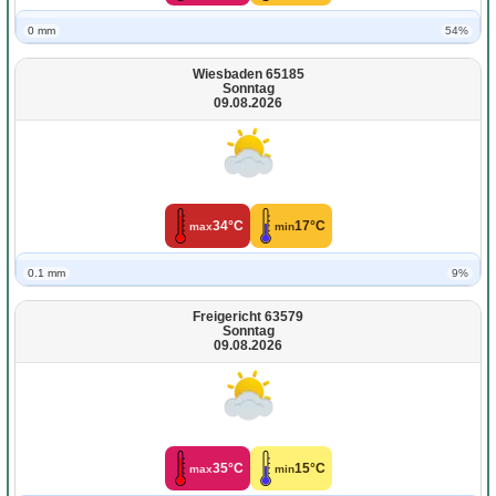
0 mm
54%
Wiesbaden 65185
Sonntag
09.08.2026
34°C
17°C
max
min
0.1 mm
9%
Freigericht 63579
Sonntag
09.08.2026
35°C
15°C
max
min