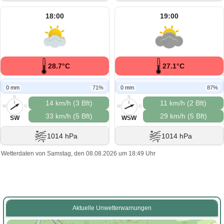
18:00
19:00
28.7°C
27.1°C
0 mm
71%
0 mm
87%
N
N
14 km/h (3 Bft)
11 km/h (2 Bft)
W
O
W
O
33 km/h (5 Bft)
29 km/h (5 Bft)
S
S
SW
WSW
1014 hPa
1014 hPa
Wetterdaten von Samstag, den 08.08.2026 um 18:49 Uhr
Aktuelle Unwetterwarnungen