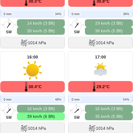
30.3°C
30.8°C
0 mm
34%
0 mm
38%
N
N
14 km/h (3 Bft)
19 km/h (3 Bft)
W
O
W
O
30 km/h (5 Bft)
38 km/h (5 Bft)
S
S
SW
SW
1014 hPa
1014 hPa
16:00
17:00
30.4°C
29.2°C
0 mm
48%
0 mm
54%
N
N
16 km/h (3 Bft)
16 km/h (3 Bft)
W
O
W
O
39 km/h (6 Bft)
35 km/h (5 Bft)
S
S
SW
SW
1014 hPa
1014 hPa