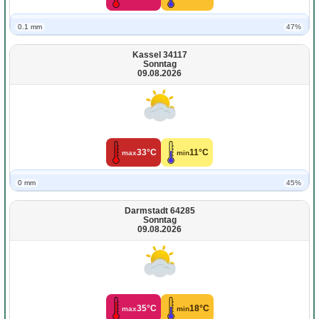
0.1 mm
47%
Kassel 34117
Sonntag
09.08.2026
33°C
11°C
max
min
0 mm
45%
Darmstadt 64285
Sonntag
09.08.2026
35°C
18°C
max
min