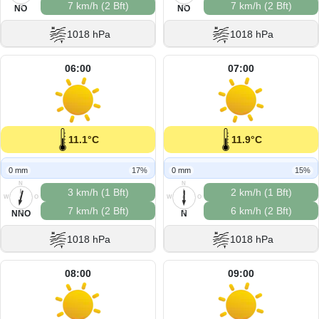
7 km/h (2 Bft)
7 km/h (2 Bft)
S
S
NO
NO
1018 hPa
1018 hPa
06:00
07:00
11.1°C
11.9°C
0 mm
17%
0 mm
15%
N
N
3 km/h (1 Bft)
2 km/h (1 Bft)
W
O
W
O
7 km/h (2 Bft)
6 km/h (2 Bft)
S
S
NNO
N
1018 hPa
1018 hPa
08:00
09:00