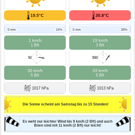
19.5°C
30.8°C
0 mm
16%
0 mm
38%
1 km/h
19 km/h
1 Bft
3 Bft
N
N
W
SW
W
O
W
O
S
S
30 km/h
33 km/h
5 Bft
5 Bft
1017 hPa
1013 hPa
Die Sonne scheint am Samstag bis zu 15 Stunden!
Es weht nur leichter Wind bis 9 km/h (2 Bft) und auch
Böen sind mit 11 km/h (2 Bft) nur leicht!