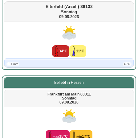
Eiterfeld (Arzell) 36132
Sonntag
09.08.2026
34°C
11°C
0.1 mm
49%
Beliebt in Hessen
Frankfurt am Main 60311
Sonntag
09.08.2026
35°C
17°C
max
min