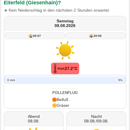
Eiterfeld (Giesenhain)?
☀️ Kein Niederschlag in den nächsten 2 Stunden erwartet.
Samstag
08.08.2026
05:57
20:55
27.2°C
max
0 mm
9%
POLLENFLUG
Beifuß
Gräser
Abend
Nacht
08.08.
08.08./09.08.