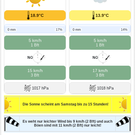
18.9°C
13.9°C
0 mm
17%
0 mm
14%
5 km/h
5 km/h
1 Bft
1 Bft
N
N
NO
NO
W
O
W
O
S
S
15 km/h
17 km/h
3 Bft
3 Bft
1017 hPa
1018 hPa
Die Sonne scheint am Samstag bis zu 15 Stunden!
Es weht nur leichter Wind bis 9 km/h (2 Bft) und auch
Böen sind mit 11 km/h (2 Bft) nur leicht!