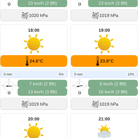
10 km/h (2 Bft)
13 km/h (3 Bft)
S
S
O
O
1020 hPa
1019 hPa
18:00
19:00
24.6°C
23.8°C
0 mm
6%
0 mm
10%
N
N
7 km/h (2 Bft)
6 km/h (2 Bft)
W
O
W
O
13 km/h (3 Bft)
16 km/h (3 Bft)
S
S
O
O
1019 hPa
1019 hPa
20:00
21:00