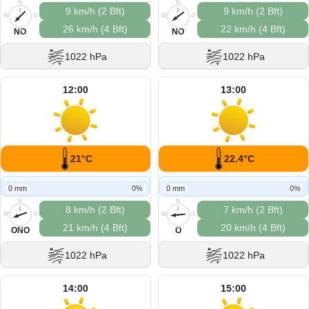
N
N
9 km/h (2 Bft)
9 km/h (2 Bft)
W
O
W
O
26 km/h (4 Bft)
22 km/h (4 Bft)
S
S
NO
NO
1022 hPa
1022 hPa
12:00
13:00
21°C
22.4°C
0 mm
0%
0 mm
0%
N
N
8 km/h (2 Bft)
7 km/h (2 Bft)
W
O
W
O
21 km/h (4 Bft)
20 km/h (4 Bft)
S
S
ONO
O
1022 hPa
1022 hPa
14:00
15:00