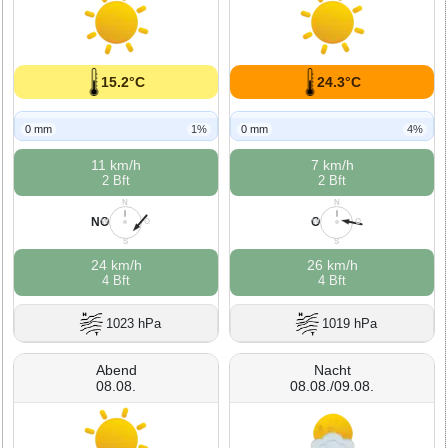
15.2°C
24.3°C
0 mm
1%
0 mm
4%
11 km/h
7 km/h
2 Bft
2 Bft
N
N
NO
O
W
O
W
O
S
S
24 km/h
26 km/h
4 Bft
4 Bft
1023 hPa
1019 hPa
Abend
Nacht
08.08.
08.08./09.08.