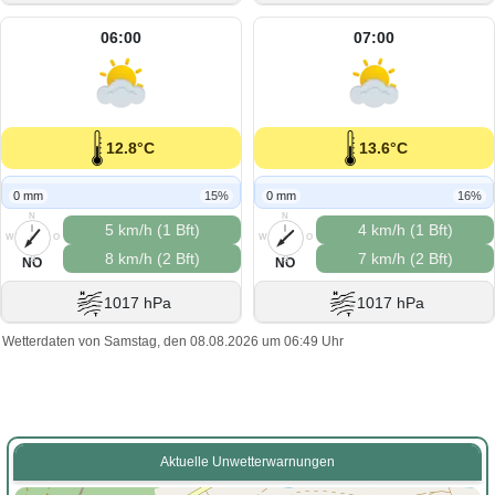
06:00
07:00
12.8°C
13.6°C
0 mm
15%
0 mm
16%
N
N
5 km/h (1 Bft)
4 km/h (1 Bft)
W
O
W
O
8 km/h (2 Bft)
7 km/h (2 Bft)
S
S
NO
NO
1017 hPa
1017 hPa
Wetterdaten von Samstag, den 08.08.2026 um 06:49 Uhr
Aktuelle Unwetterwarnungen