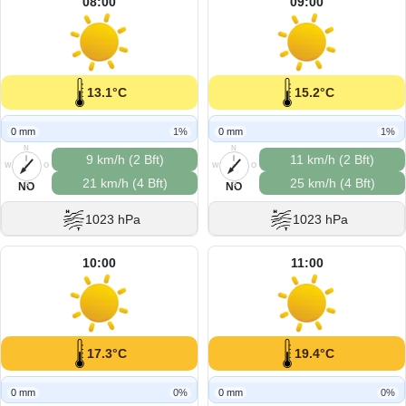
08:00
09:00
13.1°C
15.2°C
0 mm
1%
0 mm
1%
N
N
9 km/h (2 Bft)
11 km/h (2 Bft)
W
O
W
O
21 km/h (4 Bft)
25 km/h (4 Bft)
S
S
NO
NO
1023 hPa
1023 hPa
10:00
11:00
17.3°C
19.4°C
0 mm
0%
0 mm
0%