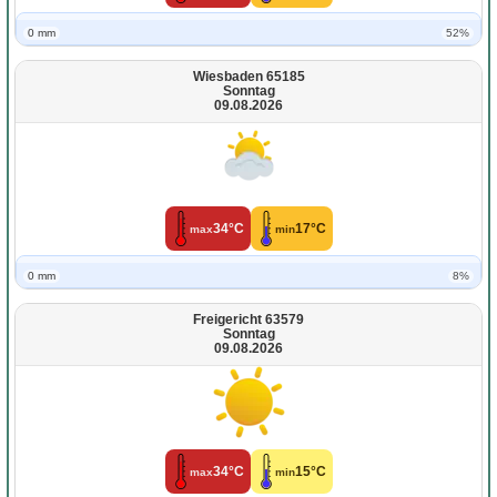
0 mm
52%
Wiesbaden 65185
Sonntag
09.08.2026
34°C
17°C
max
min
0 mm
8%
Freigericht 63579
Sonntag
09.08.2026
34°C
15°C
max
min