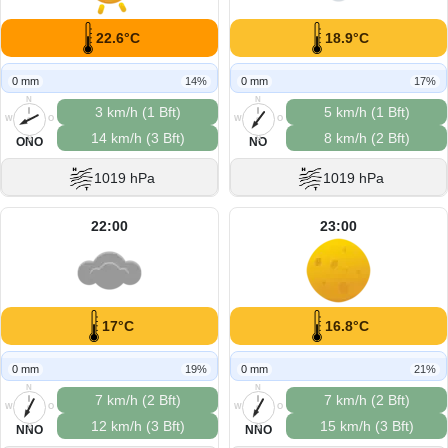
22.6°C
18.9°C
0 mm
14%
0 mm
17%
N
N
3 km/h (1 Bft)
5 km/h (1 Bft)
W
O
W
O
14 km/h (3 Bft)
8 km/h (2 Bft)
S
S
ONO
NO
1019 hPa
1019 hPa
22:00
23:00
17°C
16.8°C
0 mm
19%
0 mm
21%
N
N
7 km/h (2 Bft)
7 km/h (2 Bft)
W
O
W
O
12 km/h (3 Bft)
15 km/h (3 Bft)
S
S
NNO
NNO