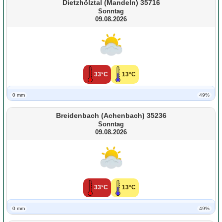
Dietzhölztal (Mandeln) 35716
Sonntag
09.08.2026
33°C
13°C
0 mm
49%
Breidenbach (Achenbach) 35236
Sonntag
09.08.2026
33°C
13°C
0 mm
49%