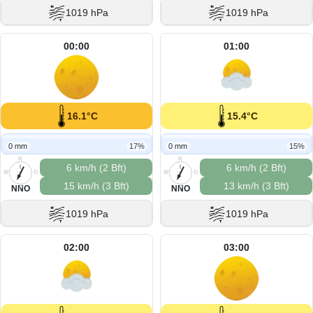
1019 hPa
1019 hPa
00:00
01:00
16.1°C
15.4°C
0 mm
17%
0 mm
15%
N
N
6 km/h (2 Bft)
6 km/h (2 Bft)
W
O
W
O
15 km/h (3 Bft)
13 km/h (3 Bft)
S
S
NNO
NNO
1019 hPa
1019 hPa
02:00
03:00