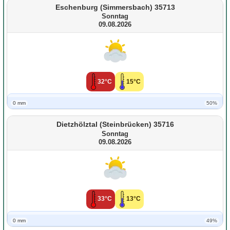
Eschenburg (Simmersbach) 35713
Sonntag
09.08.2026
32°C
15°C
0 mm
50%
Dietzhölztal (Steinbrücken) 35716
Sonntag
09.08.2026
33°C
13°C
0 mm
49%