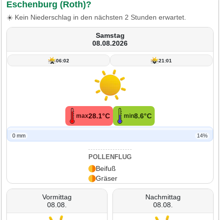
Eschenburg (Roth)?
☀️ Kein Niederschlag in den nächsten 2 Stunden erwartet.
Samstag
08.08.2026
06:02
21:01
28.1°C
8.6°C
max
min
0 mm
14%
POLLENFLUG
Beifuß
Gräser
Vormittag
Nachmittag
08.08.
08.08.