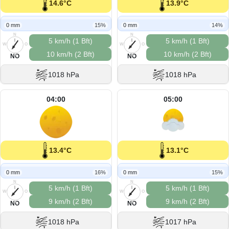
14.6°C
13.9°C
0 mm
15%
0 mm
14%
N
N
5 km/h (1 Bft)
5 km/h (1 Bft)
W
O
W
O
10 km/h (2 Bft)
10 km/h (2 Bft)
S
S
NO
NO
1018 hPa
1018 hPa
04:00
05:00
13.4°C
13.1°C
0 mm
16%
0 mm
15%
N
N
5 km/h (1 Bft)
5 km/h (1 Bft)
W
O
W
O
9 km/h (2 Bft)
9 km/h (2 Bft)
S
S
NO
NO
1018 hPa
1017 hPa