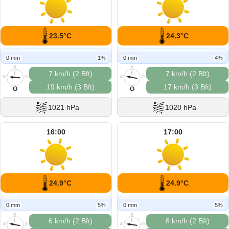
23.5°C
24.3°C
0 mm
1%
0 mm
4%
N
N
7 km/h (2 Bft)
7 km/h (2 Bft)
W
O
W
O
19 km/h (3 Bft)
17 km/h (3 Bft)
S
S
O
O
1021 hPa
1020 hPa
16:00
17:00
24.9°C
24.9°C
0 mm
5%
0 mm
5%
N
N
6 km/h (2 Bft)
8 km/h (2 Bft)
W
O
W
O