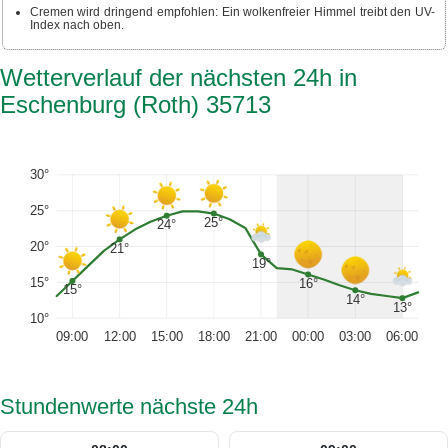
Cremen wird dringend empfohlen: Ein wolkenfreier Himmel treibt den UV-
Index nach oben.
Wetterverlauf der nächsten 24h in
Eschenburg (Roth) 35713
30°
25°
25°
24°
20°
21°
19°
15°
16°
15°
14°
13°
10°
09:00
12:00
15:00
18:00
21:00
00:00
03:00
06:00
Stundenwerte nächste 24h