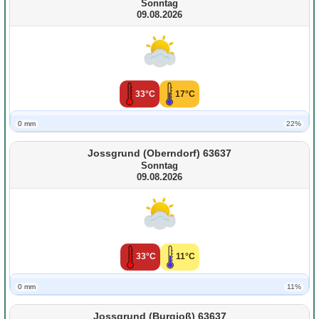
Sonntag
09.08.2026
33°C
17°C
0 mm
22%
Jossgrund (Oberndorf) 63637
Sonntag
09.08.2026
33°C
11°C
0 mm
11%
Jossgrund (Burgjoß) 63637