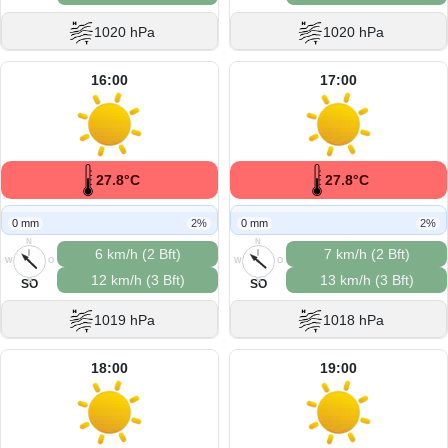
1020 hPa
1020 hPa
16:00
17:00
27.8°C
27.8°C
0 mm
2%
0 mm
2%
N
N
6 km/h (2 Bft)
7 km/h (2 Bft)
W
O
W
O
12 km/h (3 Bft)
13 km/h (3 Bft)
S
S
SO
SO
1019 hPa
1018 hPa
18:00
19:00