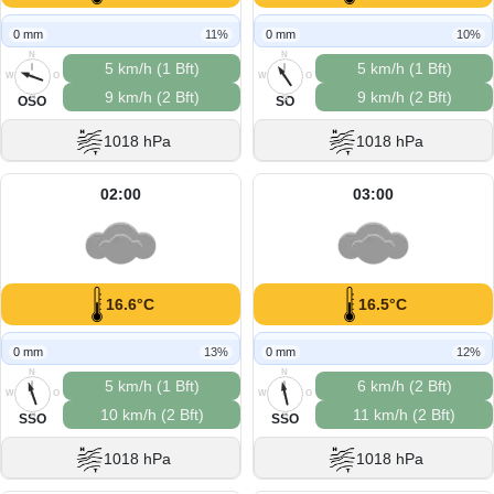
0 mm
11%
0 mm
10%
N
N
5 km/h (1 Bft)
5 km/h (1 Bft)
W
O
W
O
9 km/h (2 Bft)
9 km/h (2 Bft)
S
S
OSO
SO
1018 hPa
1018 hPa
02:00
03:00
16.6°C
16.5°C
0 mm
13%
0 mm
12%
N
N
5 km/h (1 Bft)
6 km/h (2 Bft)
W
O
W
O
10 km/h (2 Bft)
11 km/h (2 Bft)
S
S
SSO
SSO
1018 hPa
1018 hPa