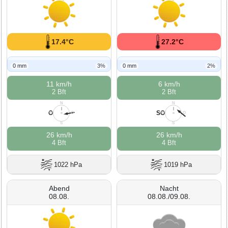
17.4°C
27.2°C
0 mm
3%
0 mm
2%
11 km/h
6 km/h
2 Bft
2 Bft
N
N
O
SO
W
O
W
O
S
S
26 km/h
26 km/h
4 Bft
4 Bft
1022 hPa
1019 hPa
Abend
Nacht
08.08.
08.08./09.08.