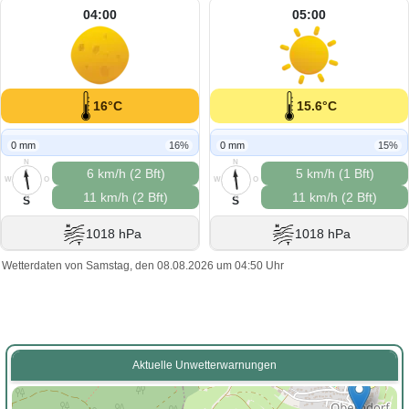
04:00
05:00
16°C
15.6°C
0 mm
16%
0 mm
15%
N
N
6 km/h (2 Bft)
5 km/h (1 Bft)
W
O
W
O
11 km/h (2 Bft)
11 km/h (2 Bft)
S
S
S
S
1018 hPa
1018 hPa
Wetterdaten von Samstag, den 08.08.2026 um 04:50 Uhr
Aktuelle Unwetterwarnungen