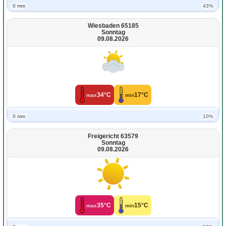
0 mm
43%
Wiesbaden 65185
Sonntag
09.08.2026
34°C
17°C
max
min
0 mm
10%
Freigericht 63579
Sonntag
09.08.2026
35°C
15°C
max
min