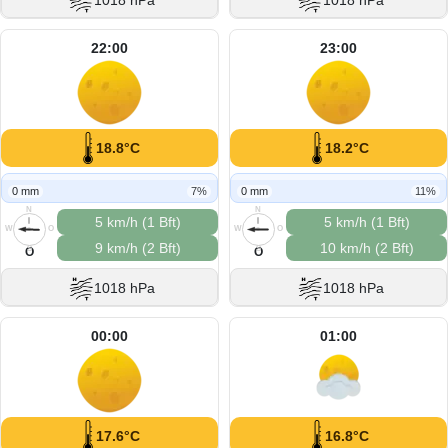
1018 hPa
1018 hPa
22:00
23:00
18.8°C
18.2°C
0 mm
7%
0 mm
11%
N
N
5 km/h (1 Bft)
5 km/h (1 Bft)
W
O
W
O
9 km/h (2 Bft)
10 km/h (2 Bft)
S
S
O
O
1018 hPa
1018 hPa
00:00
01:00
17.6°C
16.8°C