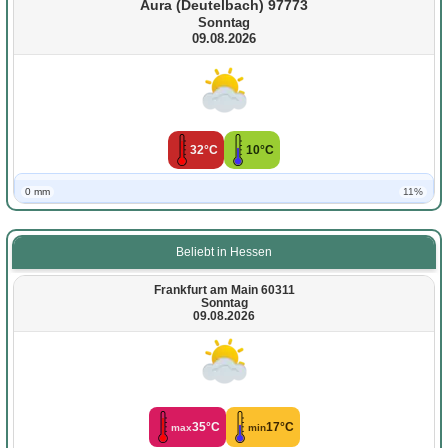
Aura (Deutelbach) 97773
Sonntag
09.08.2026
32°C
10°C
0 mm
11%
Beliebt in Hessen
Frankfurt am Main 60311
Sonntag
09.08.2026
35°C
17°C
max
min