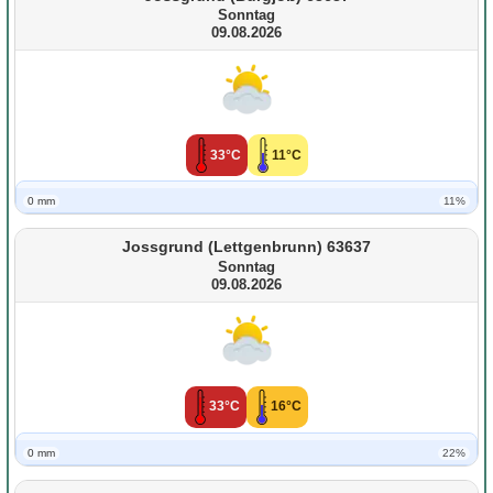
Sonntag
09.08.2026
33°C
11°C
0 mm
11%
Jossgrund (Lettgenbrunn) 63637
Sonntag
09.08.2026
33°C
16°C
0 mm
22%