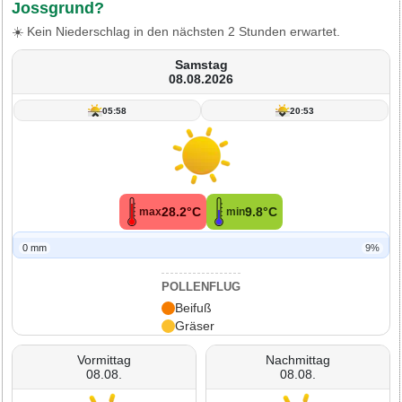
Jossgrund?
☀️ Kein Niederschlag in den nächsten 2 Stunden erwartet.
Samstag
08.08.2026
05:58
20:53
28.2°C
9.8°C
max
min
0 mm
9%
POLLENFLUG
Beifuß
Gräser
Vormittag
Nachmittag
08.08.
08.08.