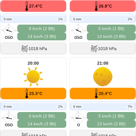
27.4°C
26.8°C
0 mm
1%
0 mm
2%
N
N
8 km/h (2 Bft)
5 km/h (1 Bft)
W
O
W
O
14 km/h (3 Bft)
14 km/h (3 Bft)
S
S
OSO
OSO
1018 hPa
1018 hPa
20:00
21:00
25.3°C
20.4°C
0 mm
2%
0 mm
7%
N
N
6 km/h (2 Bft)
5 km/h (1 Bft)
W
O
W
O
14 km/h (3 Bft)
13 km/h (3 Bft)
S
S
OSO
O