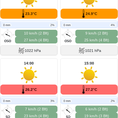
23.3°C
24.9°C
0 mm
2%
0 mm
4%
N
N
10 km/h (2 Bft)
9 km/h (2 Bft)
W
O
W
O
27 km/h (4 Bft)
25 km/h (4 Bft)
S
S
OSO
OSO
1022 hPa
1021 hPa
14:00
15:00
26.2°C
27.2°C
0 mm
3%
0 mm
2%
N
N
7 km/h (2 Bft)
6 km/h (2 Bft)
W
O
W
O
23 km/h (4 Bft)
19 km/h (3 Bft)
S
S
SO
SO