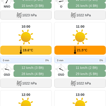
W
O
W
O
15 km/h (3 Bft)
26 km/h (4 Bft)
S
S
NNO
O
1023 hPa
1022 hPa
10:00
11:00
19.6°C
21.5°C
0 mm
0%
0 mm
0%
N
N
12 km/h (3 Bft)
11 km/h (2 Bft)
W
O
W
O
28 km/h (4 Bft)
29 km/h (5 Bft)
S
S
OSO
OSO
1022 hPa
1022 hPa
12:00
13:00