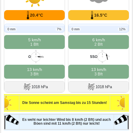
20.4°C
16.5°C
0 mm
7%
0 mm
12%
5 km/h
6 km/h
1 Bft
2 Bft
N
N
O
SSO
W
O
W
O
S
S
13 km/h
13 km/h
3 Bft
3 Bft
1018 hPa
1018 hPa
Die Sonne scheint am Samstag bis zu 15 Stunden!
Es weht nur leichter Wind bis 8 km/h (2 Bft) und auch
Böen sind mit 11 km/h (2 Bft) nur leicht!