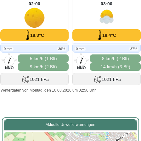
02:00
03:00
18.3°C
18.4°C
0 mm
36%
0 mm
37%
N
N
5 km/h (1 Bft)
8 km/h (2 Bft)
W
O
W
O
9 km/h (2 Bft)
14 km/h (3 Bft)
S
S
NNO
NNO
1021 hPa
1021 hPa
Wetterdaten von Montag, den 10.08.2026 um 02:50 Uhr
Aktuelle Unwetterwarnungen