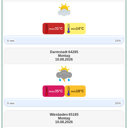
31°C
14°C
max
min
0 mm
24%
Darmstadt 64285
Montag
10.08.2026
35°C
18°C
max
min
0 mm
30%
Wiesbaden 65185
Montag
10.08.2026