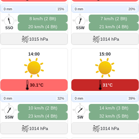
0 mm
15%
0 mm
20%
N
N
8 km/h (2 Bft)
7 km/h (2 Bft)
W
O
W
O
20 km/h (4 Bft)
21 km/h (4 Bft)
S
S
SSO
SSW
1015 hPa
1014 hPa
14:00
15:00
30.1°C
31°C
0 mm
32%
0 mm
39%
N
N
10 km/h (2 Bft)
14 km/h (3 Bft)
W
O
W
O
23 km/h (4 Bft)
32 km/h (5 Bft)
S
S
SSW
SW
1014 hPa
1014 hPa