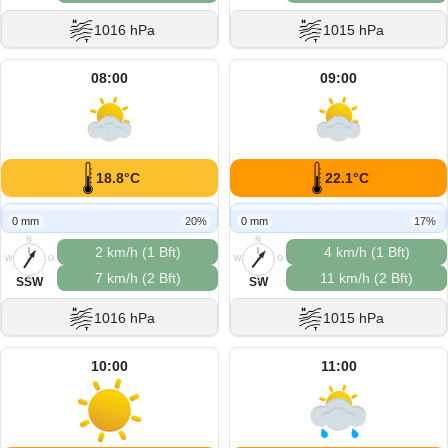
1016 hPa
1015 hPa
08:00
09:00
18.8°C
22.1°C
0 mm
20%
0 mm
17%
N
N
2 km/h (1 Bft)
4 km/h (1 Bft)
W
O
W
O
7 km/h (2 Bft)
11 km/h (2 Bft)
S
S
SSW
SW
1016 hPa
1015 hPa
10:00
11:00