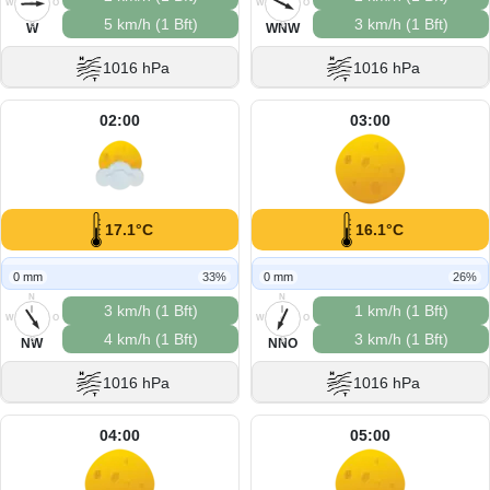
W
O
W
O
5 km/h (1 Bft)
3 km/h (1 Bft)
S
S
W
WNW
1016 hPa
1016 hPa
02:00
03:00
17.1°C
16.1°C
0 mm
33%
0 mm
26%
N
N
3 km/h (1 Bft)
1 km/h (1 Bft)
W
O
W
O
4 km/h (1 Bft)
3 km/h (1 Bft)
S
S
NW
NNO
1016 hPa
1016 hPa
04:00
05:00