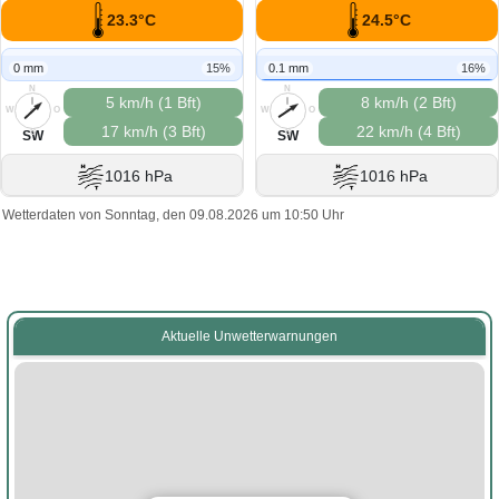
23.3°C
24.5°C
0 mm
15%
0.1 mm
16%
N
N
5 km/h (1 Bft)
8 km/h (2 Bft)
W
O
W
O
17 km/h (3 Bft)
22 km/h (4 Bft)
S
S
SW
SW
1016 hPa
1016 hPa
Wetterdaten von Sonntag, den 09.08.2026 um 10:50 Uhr
Aktuelle Unwetterwarnungen