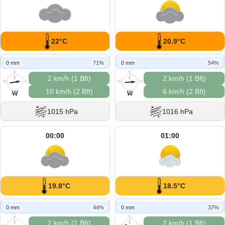
22°C
20.9°C
0 mm
71%
0 mm
54%
N
N
2 km/h (1 Bft)
2 km/h (1 Bft)
W
O
W
O
10 km/h (2 Bft)
6 km/h (2 Bft)
S
S
W
W
1015 hPa
1016 hPa
00:00
01:00
19.8°C
18.5°C
0 mm
44%
0 mm
37%
N
N
2 km/h (1 Bft)
2 km/h (1 Bft)