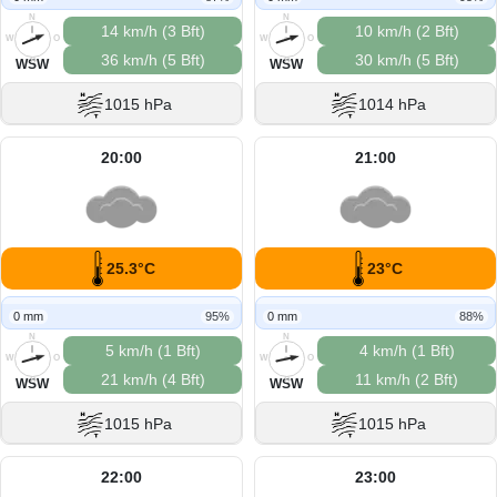
N
N
14 km/h (3 Bft)
10 km/h (2 Bft)
W
O
W
O
36 km/h (5 Bft)
30 km/h (5 Bft)
S
S
WSW
WSW
1015 hPa
1014 hPa
20:00
21:00
25.3°C
23°C
0 mm
95%
0 mm
88%
N
N
5 km/h (1 Bft)
4 km/h (1 Bft)
W
O
W
O
21 km/h (4 Bft)
11 km/h (2 Bft)
S
S
WSW
WSW
1015 hPa
1015 hPa
22:00
23:00