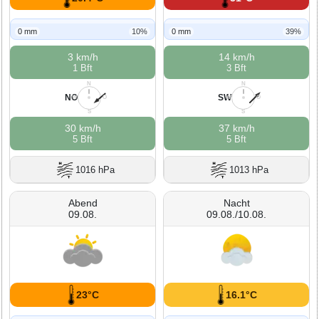
0 mm
10%
0 mm
39%
3 km/h
14 km/h
1 Bft
3 Bft
N
N
NO
SW
W
O
W
O
S
S
30 km/h
37 km/h
5 Bft
5 Bft
1016 hPa
1013 hPa
Abend
Nacht
09.08.
09.08./10.08.
23°C
16.1°C