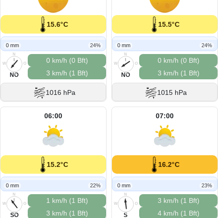
15.6°C
15.5°C
0 mm
24%
0 mm
24%
N
N
0 km/h (0 Bft)
0 km/h (0 Bft)
W
O
W
O
3 km/h (1 Bft)
3 km/h (1 Bft)
S
S
NO
NO
1016 hPa
1015 hPa
06:00
07:00
15.2°C
16.2°C
0 mm
22%
0 mm
23%
N
N
1 km/h (1 Bft)
3 km/h (1 Bft)
W
O
W
O
3 km/h (1 Bft)
4 km/h (1 Bft)
S
S
SO
S