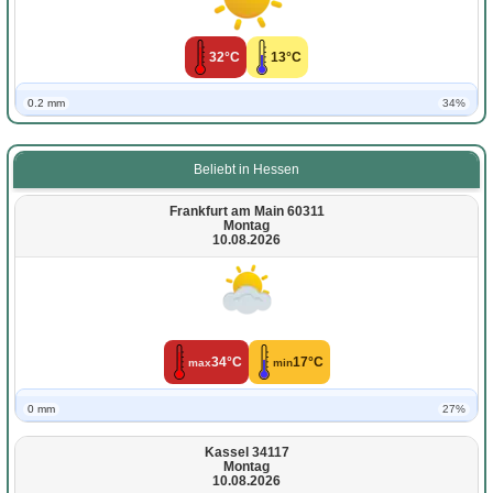
32°C
13°C
0.2 mm
34%
Beliebt in Hessen
Frankfurt am Main 60311
Montag
10.08.2026
34°C
17°C
max
min
0 mm
27%
Kassel 34117
Montag
10.08.2026