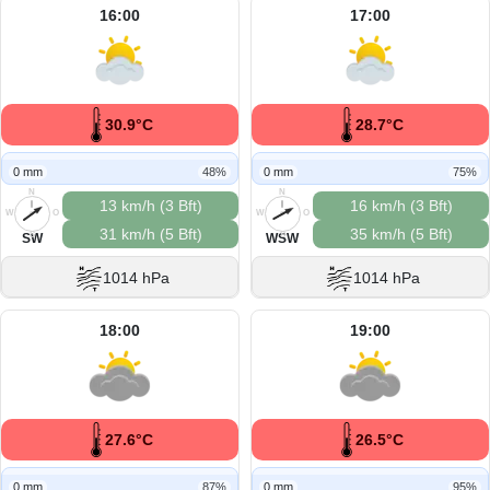
16:00
17:00
30.9°C
28.7°C
0 mm
48%
0 mm
75%
N
N
13 km/h (3 Bft)
16 km/h (3 Bft)
W
O
W
O
31 km/h (5 Bft)
35 km/h (5 Bft)
S
S
SW
WSW
1014 hPa
1014 hPa
18:00
19:00
27.6°C
26.5°C
0 mm
87%
0 mm
95%