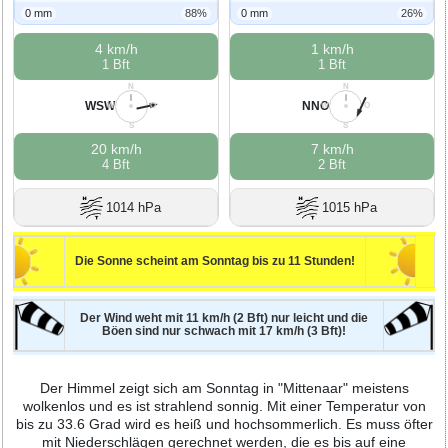
0 mm
88%
0 mm
26%
4 km/h
1 km/h
1 Bft
1 Bft
N
N
WSW
NNO
W
O
W
O
S
S
20 km/h
7 km/h
4 Bft
2 Bft
1014 hPa
1015 hPa
Die Sonne scheint am Sonntag bis zu 11 Stunden!
Der Wind weht mit 11 km/h (2 Bft) nur leicht und die
Böen sind nur schwach mit 17 km/h (3 Bft)!
Der Himmel zeigt sich am Sonntag in "Mittenaar" meistens
wolkenlos und es ist strahlend sonnig. Mit einer Temperatur von
bis zu 33.6 Grad wird es heiß und hochsommerlich. Es muss öfter
mit Niederschlägen gerechnet werden, die es bis auf eine