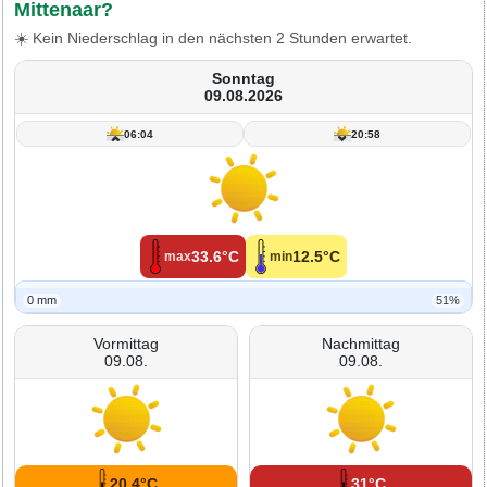
Mittenaar?
☀️ Kein Niederschlag in den nächsten 2 Stunden erwartet.
Sonntag
09.08.2026
06:04
20:58
33.6°C
12.5°C
max
min
0 mm
51%
Vormittag
Nachmittag
09.08.
09.08.
20.4°C
31°C