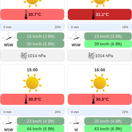
30.7°C
31.1°C
0 mm
20%
0 mm
19%
N
N
15 km/h (3 Bft)
19 km/h (3 Bft)
W
O
W
O
36 km/h (5 Bft)
39 km/h (6 Bft)
S
S
WSW
WSW
1014 hPa
1014 hPa
15:00
16:00
30.9°C
30.5°C
0 mm
20%
0 mm
22%
N
N
23 km/h (4 Bft)
20 km/h (4 Bft)
W
O
W
O
44 km/h (6 Bft)
43 km/h (6 Bft)
S
S
WSW
W