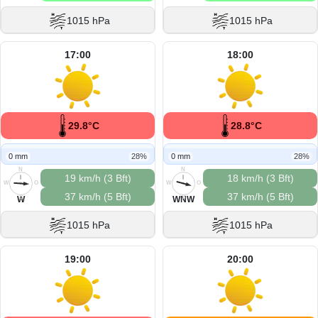
1015 hPa
1015 hPa
17:00
18:00
29.8°C
28.8°C
0 mm
28%
0 mm
28%
N
N
19 km/h (3 Bft)
18 km/h (3 Bft)
W
O
W
O
37 km/h (5 Bft)
37 km/h (5 Bft)
S
S
W
WNW
1015 hPa
1015 hPa
19:00
20:00