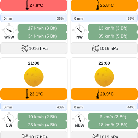
27.6°C
25.8°C
0 mm
35%
0 mm
38%
N
N
17 km/h (3 Bft)
13 km/h (3 Bft)
W
O
W
O
34 km/h (5 Bft)
35 km/h (5 Bft)
S
S
WNW
NW
1016 hPa
1016 hPa
21:00
22:00
23.1°C
20.9°C
0 mm
43%
0 mm
44%
N
N
10 km/h (2 Bft)
6 km/h (2 Bft)
W
O
W
O
23 km/h (4 Bft)
18 km/h (3 Bft)
S
S
NW
NNW
1017 hPa
1019 hPa