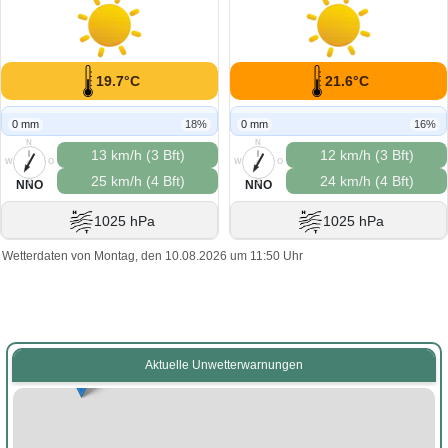
19.7°C
21.6°C
0 mm
18%
0 mm
16%
N
N
13 km/h (3 Bft)
12 km/h (3 Bft)
W
O
W
O
25 km/h (4 Bft)
24 km/h (4 Bft)
S
S
NNO
NNO
1025 hPa
1025 hPa
Wetterdaten von Montag, den 10.08.2026 um 11:50 Uhr
Aktuelle Unwetterwarnungen