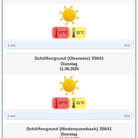
27°C
11°C
0 mm
25%
Schöffengrund (Oberwetz) 35641
Dienstag
11.08.2026
27°C
11°C
0 mm
25%
Schöffengrund (Niederquembach) 35641
Dienstag