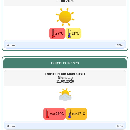
11.08.2026
27°C
11°C
0 mm
25%
Beliebt in Hessen
Frankfurt am Main 60311
Dienstag
11.08.2026
29°C
17°C
max
min
0 mm
16%