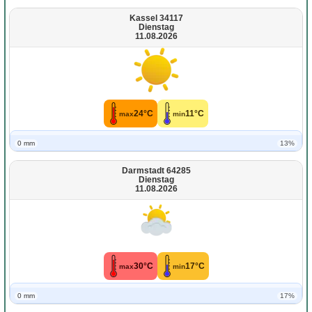
Kassel 34117
Dienstag
11.08.2026
24°C
11°C
max
min
0 mm
13%
Darmstadt 64285
Dienstag
11.08.2026
30°C
17°C
max
min
0 mm
17%