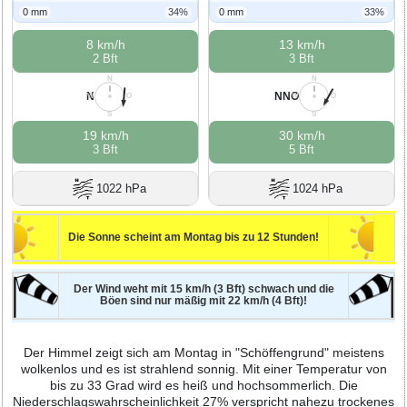
0 mm
34%
0 mm
33%
8 km/h
13 km/h
2 Bft
3 Bft
N
N
N
NNO
W
O
W
O
S
S
19 km/h
30 km/h
3 Bft
5 Bft
1022 hPa
1024 hPa
Die Sonne scheint am Montag bis zu 12 Stunden!
Der Wind weht mit 15 km/h (3 Bft) schwach und die
Böen sind nur mäßig mit 22 km/h (4 Bft)!
Der Himmel zeigt sich am Montag in "Schöffengrund" meistens
wolkenlos und es ist strahlend sonnig. Mit einer Temperatur von
bis zu 33 Grad wird es heiß und hochsommerlich. Die
Niederschlagswahrscheinlichkeit 27% verspricht nahezu trockenes