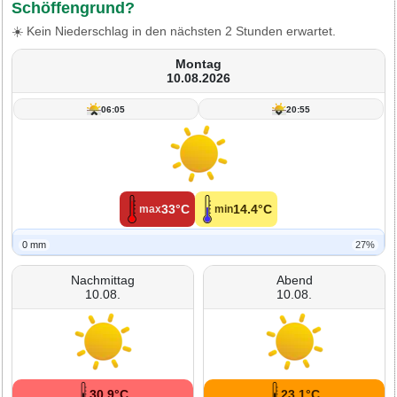
Schöffengrund?
☀️ Kein Niederschlag in den nächsten 2 Stunden erwartet.
Montag
10.08.2026
06:05
20:55
33°C
14.4°C
max
min
0 mm
27%
Nachmittag
Abend
10.08.
10.08.
30.9°C
23.1°C