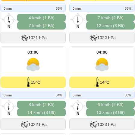
0 mm
35%
0 mm
33%
N
N
4 km/h (1 Bft)
7 km/h (2 Bft)
W
O
W
O
7 km/h (2 Bft)
12 km/h (3 Bft)
S
S
N
N
1021 hPa
1022 hPa
03:00
04:00
15°C
14°C
0 mm
34%
0 mm
36%
N
N
8 km/h (2 Bft)
6 km/h (2 Bft)
W
O
W
O
14 km/h (3 Bft)
13 km/h (3 Bft)
S
S
N
N
1022 hPa
1023 hPa