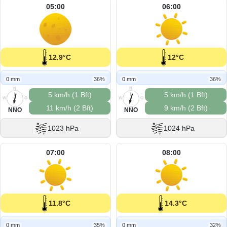
05:00
06:00
12.9°C
12°C
0 mm
36%
0 mm
36%
N
N
5 km/h (1 Bft)
5 km/h (1 Bft)
W
O
W
O
11 km/h (2 Bft)
9 km/h (2 Bft)
S
S
NNO
NNO
1023 hPa
1024 hPa
07:00
08:00
11.8°C
14.3°C
0 mm
35%
0 mm
32%