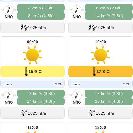
N
N
4 km/h (1 Bft)
8 km/h (2 Bft)
W
O
W
O
8 km/h (2 Bft)
14 km/h (3 Bft)
S
S
NNO
NNO
1025 hPa
1025 hPa
09:00
10:00
15.9°C
17.8°C
0 mm
33%
0 mm
28%
N
N
13 km/h (3 Bft)
13 km/h (3 Bft)
W
O
W
O
24 km/h (4 Bft)
25 km/h (4 Bft)
S
S
NNO
NNO
1025 hPa
1025 hPa
11:00
12:00