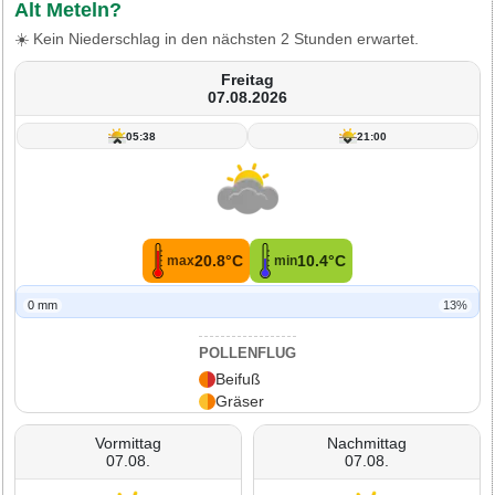
Alt Meteln?
☀️ Kein Niederschlag in den nächsten 2 Stunden erwartet.
Freitag
07.08.2026
05:38
21:00
20.8°C
10.4°C
max
min
0 mm
13%
POLLENFLUG
Beifuß
Gräser
Vormittag
Nachmittag
07.08.
07.08.