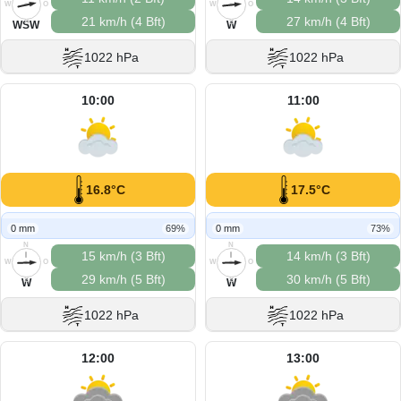
W
O
W
O
21 km/h (4 Bft)
27 km/h (4 Bft)
S
S
WSW
W
1022 hPa
1022 hPa
10:00
11:00
16.8°C
17.5°C
0 mm
69%
0 mm
73%
N
N
15 km/h (3 Bft)
14 km/h (3 Bft)
W
O
W
O
29 km/h (5 Bft)
30 km/h (5 Bft)
S
S
W
W
1022 hPa
1022 hPa
12:00
13:00