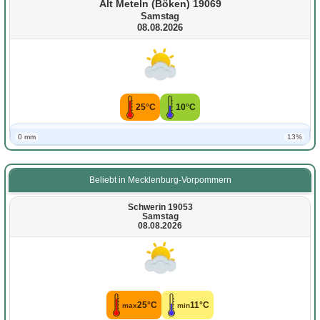
Alt Meteln (Böken) 19069
Samstag
08.08.2026
25°C
10°C
0 mm
13%
Beliebt in Mecklenburg-Vorpommern
Schwerin 19053
Samstag
08.08.2026
25°C
11°C
max
min