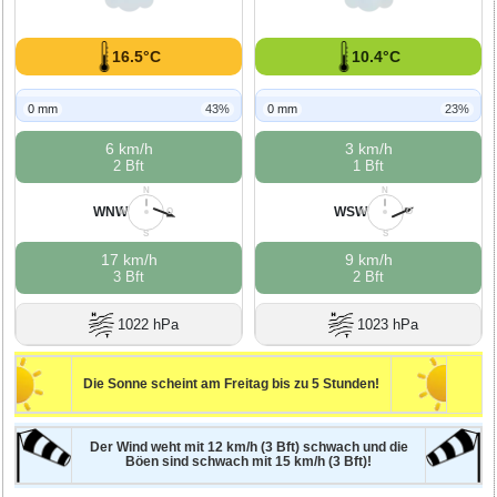
16.5°C
10.4°C
0 mm
43%
0 mm
23%
6 km/h
3 km/h
2 Bft
1 Bft
N
N
WNW
WSW
W
O
W
O
S
S
17 km/h
9 km/h
3 Bft
2 Bft
1022 hPa
1023 hPa
Die Sonne scheint am Freitag bis zu 5 Stunden!
Der Wind weht mit 12 km/h (3 Bft) schwach und die
Böen sind schwach mit 15 km/h (3 Bft)!