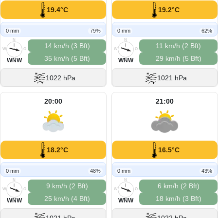
19.4°C
19.2°C
0 mm
79%
0 mm
62%
N
N
14 km/h (3 Bft)
11 km/h (2 Bft)
W
O
W
O
35 km/h (5 Bft)
29 km/h (5 Bft)
S
S
WNW
WNW
1022 hPa
1021 hPa
20:00
21:00
18.2°C
16.5°C
0 mm
48%
0 mm
43%
N
N
9 km/h (2 Bft)
6 km/h (2 Bft)
W
O
W
O
25 km/h (4 Bft)
18 km/h (3 Bft)
S
S
WNW
WNW