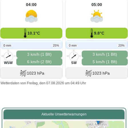
04:00
05:00
10.1°C
9.8°C
0 mm
25%
0 mm
20%
N
N
3 km/h (1 Bft)
3 km/h (1 Bft)
W
O
W
O
6 km/h (2 Bft)
5 km/h (1 Bft)
S
S
WSW
SW
1023 hPa
1023 hPa
Wetterdaten von Freitag, den 07.08.2026 um 04:49 Uhr
Aktuelle Unwetterwarnungen