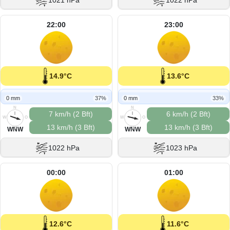
1021 hPa
1022 hPa
22:00
23:00
14.9°C
13.6°C
0 mm
37%
0 mm
33%
N
N
7 km/h (2 Bft)
6 km/h (2 Bft)
W
O
W
O
13 km/h (3 Bft)
13 km/h (3 Bft)
S
S
WNW
WNW
1022 hPa
1023 hPa
00:00
01:00
12.6°C
11.6°C