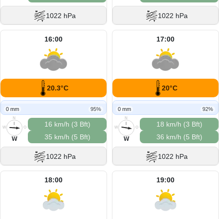
1022 hPa
1022 hPa
16:00
17:00
20.3°C
20°C
0 mm
95%
0 mm
92%
N
N
16 km/h (3 Bft)
18 km/h (3 Bft)
W
O
W
O
35 km/h (5 Bft)
36 km/h (5 Bft)
S
S
W
W
1022 hPa
1022 hPa
18:00
19:00