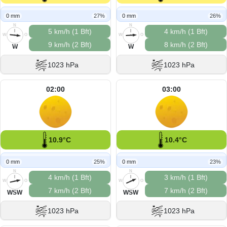
0 mm
27%
0 mm
26%
N
N
5 km/h (1 Bft)
4 km/h (1 Bft)
W
O
W
O
9 km/h (2 Bft)
8 km/h (2 Bft)
S
S
W
W
1023 hPa
1023 hPa
02:00
03:00
10.9°C
10.4°C
0 mm
25%
0 mm
23%
N
N
4 km/h (1 Bft)
3 km/h (1 Bft)
W
O
W
O
7 km/h (2 Bft)
7 km/h (2 Bft)
S
S
WSW
WSW
1023 hPa
1023 hPa