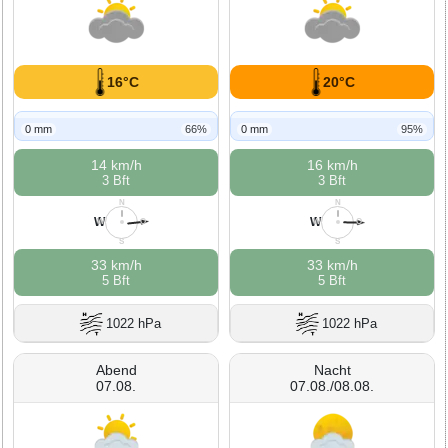
16°C
20°C
0 mm
66%
0 mm
95%
14 km/h
16 km/h
3 Bft
3 Bft
N
N
W
W
W
O
W
O
S
S
33 km/h
33 km/h
5 Bft
5 Bft
1022 hPa
1022 hPa
Abend
Nacht
07.08.
07.08./08.08.