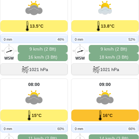
13.5°C
13.8°C
0 mm
46%
0 mm
52%
N
N
9 km/h (2 Bft)
9 km/h (2 Bft)
W
O
W
O
16 km/h (3 Bft)
18 km/h (3 Bft)
S
S
WSW
WSW
1021 hPa
1021 hPa
08:00
09:00
15°C
16°C
0 mm
60%
0 mm
66%
N
N
11 km/h (2 Bft)
14 km/h (3 Bft)