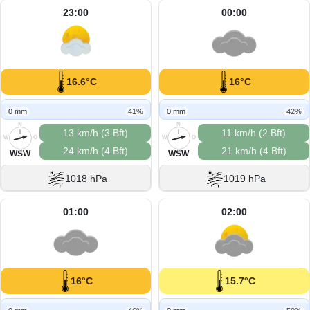
23:00
00:00
16.6°C
16°C
0 mm
41%
0 mm
42%
N
N
13 km/h (3 Bft)
11 km/h (2 Bft)
W
O
W
O
24 km/h (4 Bft)
21 km/h (4 Bft)
S
S
WSW
WSW
1018 hPa
1019 hPa
01:00
02:00
16°C
15.7°C