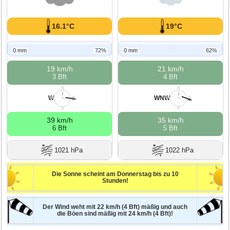
16.1°C
19°C
0 mm
72%
0 mm
62%
19 km/h
21 km/h
3 Bft
4 Bft
N
N
W
WNW
W
O
W
O
S
S
39 km/h
35 km/h
6 Bft
5 Bft
1021 hPa
1022 hPa
Die Sonne scheint am Donnerstag bis zu 10
Stunden!
Der Wind weht mit 22 km/h (4 Bft) mäßig und auch
die Böen sind mäßig mit 24 km/h (4 Bft)!