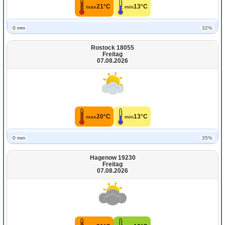
21°C
13°C
max
min
0 mm
32%
Rostock 18055
Freitag
07.08.2026
20°C
13°C
max
min
0 mm
35%
Hagenow 19230
Freitag
07.08.2026