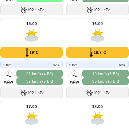
1021 hPa
1021 hPa
15:00
16:00
19°C
18.7°C
0 mm
62%
0 mm
59%
N
N
21 km/h (4 Bft)
19 km/h (3 Bft)
W
O
W
O
37 km/h (5 Bft)
35 km/h (5 Bft)
S
S
WNW
WNW
1021 hPa
1021 hPa
17:00
18:00