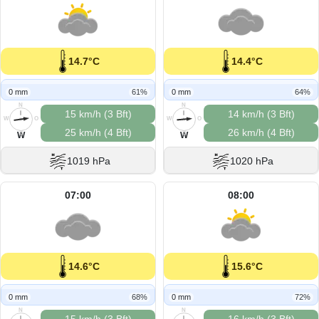
14.7°C
14.4°C
0 mm
61%
0 mm
64%
N
N
15 km/h (3 Bft)
14 km/h (3 Bft)
W
O
W
O
25 km/h (4 Bft)
26 km/h (4 Bft)
S
S
W
W
1019 hPa
1020 hPa
07:00
08:00
14.6°C
15.6°C
0 mm
68%
0 mm
72%
N
N