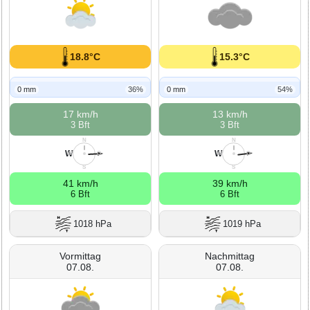
18.8°C
15.3°C
0 mm
36%
0 mm
54%
17 km/h
13 km/h
3 Bft
3 Bft
N
N
W
W
W
O
W
O
S
S
41 km/h
39 km/h
6 Bft
6 Bft
1018 hPa
1019 hPa
Vormittag
Nachmittag
07.08.
07.08.