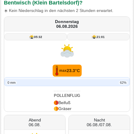
Bentwisch (Klein Bartelsdorf)?
☀️ Kein Niederschlag in den nächsten 2 Stunden erwartet.
Donnerstag
06.08.2026
05:32
21:01
23.3°C
max
0 mm
62%
POLLENFLUG
Beifuß
Gräser
Abend
Nacht
06.08.
06.08./07.08.