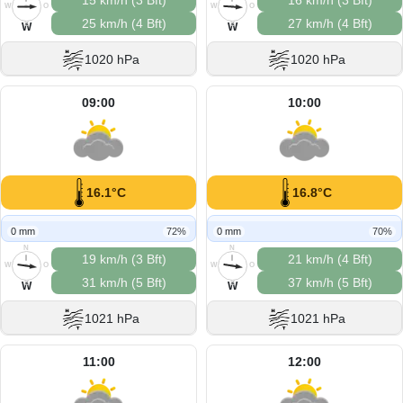
15 km/h (3 Bft)
16 km/h (3 Bft)
W
O
W
O
25 km/h (4 Bft)
27 km/h (4 Bft)
S
S
W
W
1020 hPa
1020 hPa
09:00
10:00
16.1°C
16.8°C
0 mm
72%
0 mm
70%
N
N
19 km/h (3 Bft)
21 km/h (4 Bft)
W
O
W
O
31 km/h (5 Bft)
37 km/h (5 Bft)
S
S
W
W
1021 hPa
1021 hPa
11:00
12:00