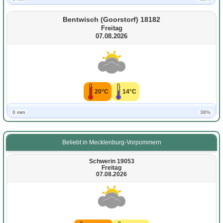
Bentwisch (Goorstorf) 18182
Freitag
07.08.2026
20°C
14°C
0 mm
38%
Beliebt in Mecklenburg-Vorpommern
Schwerin 19053
Freitag
07.08.2026