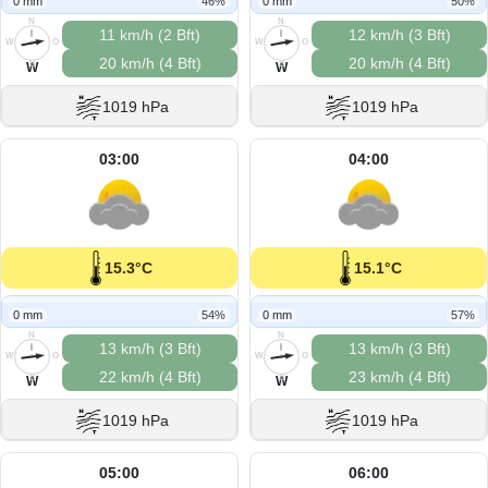
0 mm
46%
0 mm
50%
N
N
11 km/h (2 Bft)
12 km/h (3 Bft)
W
O
W
O
20 km/h (4 Bft)
20 km/h (4 Bft)
S
S
W
W
1019 hPa
1019 hPa
03:00
04:00
15.3°C
15.1°C
0 mm
54%
0 mm
57%
N
N
13 km/h (3 Bft)
13 km/h (3 Bft)
W
O
W
O
22 km/h (4 Bft)
23 km/h (4 Bft)
S
S
W
W
1019 hPa
1019 hPa
05:00
06:00