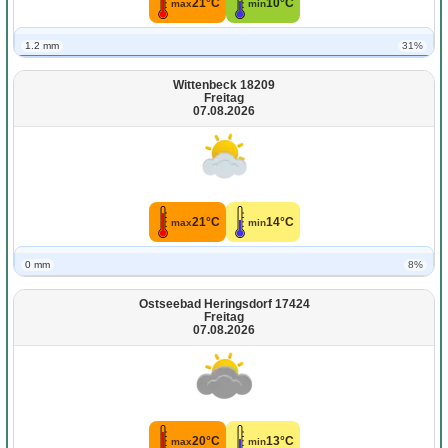
21°C
10°C
max
min
1.2 mm
31%
Wittenbeck 18209
Freitag
07.08.2026
21°C
14°C
max
min
0 mm
8%
Ostseebad Heringsdorf 17424
Freitag
07.08.2026
20°C
13°C
max
min