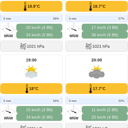
18.9°C
18.7°C
0 mm
58%
0 mm
57%
N
N
20 km/h (4 Bft)
17 km/h (3 Bft)
W
O
W
O
34 km/h (5 Bft)
36 km/h (5 Bft)
S
S
WNW
WNW
1021 hPa
1021 hPa
19:00
20:00
18°C
17.7°C
0 mm
58%
0 mm
50%
N
N
15 km/h (3 Bft)
11 km/h (2 Bft)
W
O
W
O
34 km/h (5 Bft)
25 km/h (4 Bft)
S
S
WNW
WNW