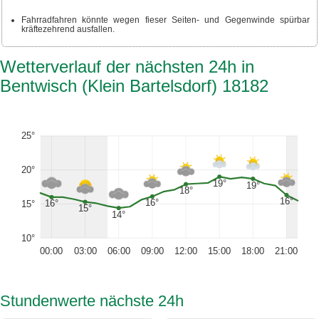
Fahrradfahren könnte wegen fieser Seiten- und Gegenwinde spürbar
kräftezehrend ausfallen.
Wetterverlauf der nächsten 24h in
Bentwisch (Klein Bartelsdorf) 18182
25°
20°
19°
19°
18°
16°
16°
16°
15°
15°
14°
10°
00:00
03:00
06:00
09:00
12:00
15:00
18:00
21:00
Stundenwerte nächste 24h