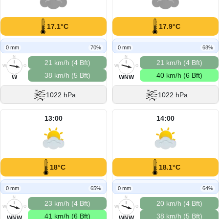
17.1°C
17.9°C
0 mm
70%
0 mm
68%
N
N
21 km/h (4 Bft)
21 km/h (4 Bft)
W
O
W
O
38 km/h (5 Bft)
40 km/h (6 Bft)
S
S
W
WNW
1022 hPa
1022 hPa
13:00
14:00
18°C
18.1°C
0 mm
65%
0 mm
64%
N
N
23 km/h (4 Bft)
20 km/h (4 Bft)
W
O
W
O
41 km/h (6 Bft)
38 km/h (5 Bft)
S
S
WNW
WNW