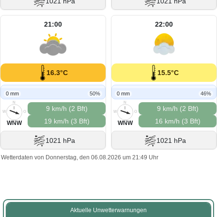
1021 hPa
1021 hPa
21:00
22:00
16.3°C
15.5°C
0 mm
50%
0 mm
46%
N
N
9 km/h (2 Bft)
9 km/h (2 Bft)
W
O
W
O
19 km/h (3 Bft)
16 km/h (3 Bft)
S
S
WNW
WNW
1021 hPa
1021 hPa
Wetterdaten von Donnerstag, den 06.08.2026 um 21:49 Uhr
Aktuelle Unwetterwarnungen