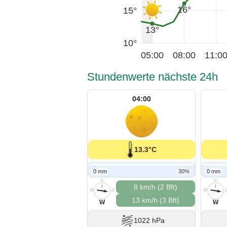
16°
15°
13°
10°
05:00
08:00
11:0
Stundenwerte nächste 24h
04:00
13.3°C
0 mm
30%
0 mm
N
N
8 km/h (2 Bft)
W
O
W
13 km/h (3 Bft)
S
S
W
W
1022 hPa