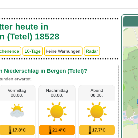
ter heute in
n (Tetel) 18528
chenende
10-Tage
keine Warnungen
Radar
n Niederschlag in Bergen (Tetel)?
tunden erwartet.
2
Vormittag
Nachmittag
Abend
08.08.
08.08.
08.08.
17.8°C
21.4°C
17.7°C