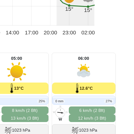
15°
15°
0
14:00
17:00
20:00
23:00
02:00
05:00
06:00
13°C
12.6°C
25%
0 mm
27%
N
8 km/h (2 Bft)
6 km/h (2 Bft)
O
W
O
13 km/h (3 Bft)
12 km/h (3 Bft)
S
W
1023 hPa
1023 hPa