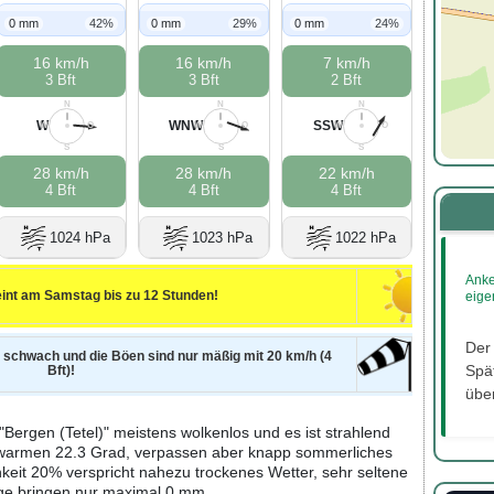
0 mm
42%
0 mm
29%
0 mm
24%
16 km/h
16 km/h
7 km/h
3 Bft
3 Bft
2 Bft
N
N
N
W
WNW
SSW
W
O
W
O
W
O
S
S
S
28 km/h
28 km/h
22 km/h
4 Bft
4 Bft
4 Bft
1024 hPa
1023 hPa
1022 hPa
Anke
int am Samstag bis zu 12 Stunden!
eige
Der
) schwach und die Böen sind nur mäßig mit 20 km/h (4
Spät
Bft)!
über
Bergen (Tetel)" meistens wolkenlos und es ist strahlend
i warmen 22.3 Grad, verpassen aber knapp sommerliches
keit 20% verspricht nahezu trockenes Wetter, sehr seltene
ge bringen nur maximal 0 mm.