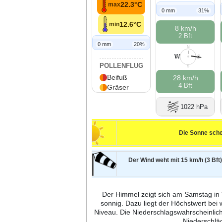
22.3°C
max
0 mm
31%
12.6°C
min
8 km/h
2 Bft
0 mm
20%
N
W
W
O
POLLENFLUG
S
Beifuß
28 km/h
4 Bft
Gräser
1022 hPa
Die Sonne sche
Der Wind weht mit 15 km/h (3 Bft
Der Himmel zeigt sich am Samstag in "
sonnig. Dazu liegt der Höchstwert be
Niveau. Die Niederschlagswahrscheinlich
Niederschlä