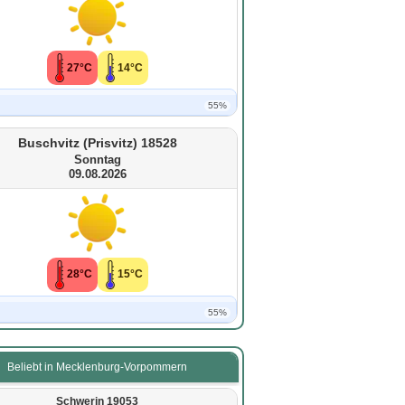
27°C
14°C
55%
Buschvitz (Prisvitz) 18528
Sonntag
09.08.2026
28°C
15°C
55%
Beliebt in Mecklenburg-Vorpommern
Schwerin 19053