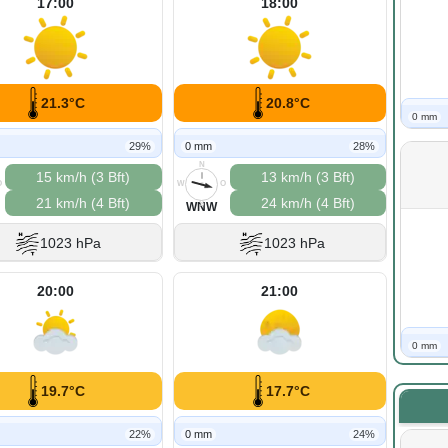
17:00
18:00
21.3°C
20.8°C
0 mm
29%
0 mm
28%
N
15 km/h (3 Bft)
13 km/h (3 Bft)
O
W
O
21 km/h (4 Bft)
24 km/h (4 Bft)
S
WNW
1023 hPa
1023 hPa
20:00
21:00
0 mm
19.7°C
17.7°C
22%
0 mm
24%