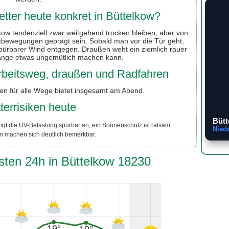
ter heute konkret in Büttelkow?
kow tendenziell zwar weitgehend trocken bleiben, aber von
tbewegungen geprägt sein. Sobald man vor die Tür geht,
 spürbarer Wind entgegen. Draußen weht ein ziemlich rauer
änge etwas ungemütlich machen kann.
 Arbeitsweg, draußen und Radfahren
en für alle Wege bietet insgesamt am Abend.
terrisiken heute
Bütt
igt die UV-Belastung spürbar an; ein Sonnenschutz ist ratsam.
Nied
n machen sich deutlich bemerkbar.
sten 24h in Büttelkow 18230
19°
19°