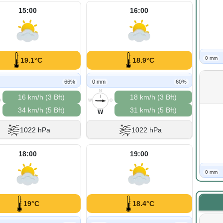
15:00
16:00
0 mm
19.1°C
18.9°C
66%
0 mm
60%
N
16 km/h (3 Bft)
18 km/h (3 Bft)
O
W
O
34 km/h (5 Bft)
31 km/h (5 Bft)
S
W
1022 hPa
1022 hPa
18:00
19:00
0 mm
19°C
18.4°C