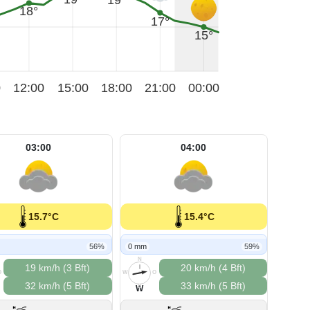
18°
17°
15°
0
12:00
15:00
18:00
21:00
00:00
03:00
04:00
15.7°C
15.4°C
56%
0 mm
59%
N
19 km/h (3 Bft)
20 km/h (4 Bft)
O
W
O
32 km/h (5 Bft)
33 km/h (5 Bft)
S
W