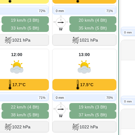
72%
0 mm
71%
N
19 km/h (3 Bft)
20 km/h (4 Bft)
O
W
O
33 km/h (5 Bft)
35 km/h (5 Bft)
S
W
0 mm
1021 hPa
1021 hPa
12:00
13:00
17.7°C
17.5°C
71%
0 mm
70%
0 mm
N
22 km/h (4 Bft)
19 km/h (3 Bft)
O
W
O
38 km/h (5 Bft)
37 km/h (5 Bft)
S
W
1022 hPa
1022 hPa