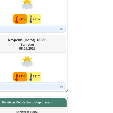
24°C
12°C
6%
Kröpelin (Horst) 18236
Samstag
08.08.2026
23°C
12°C
6%
Beliebt in Mecklenburg-Vorpommern
Schwerin 19053