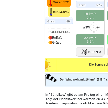
20.3°C
max
0 mm
56%
13.8°C
min
19 km/h
3 Bft
0 mm
6%
N
WSW
W
O
POLLENFLUG
S
Beifuß
32 km/h
5 Bft
Gräser
1019 hPa
Die Sonne sch
Der Wind weht mit 16 km/h (3 Bft) 
In "Büttelkow" gibt es am Freitag einen
liegt der Höchstwert bei warmen 20.3 G
Niederschlagswahrscheinlichkeit von 6