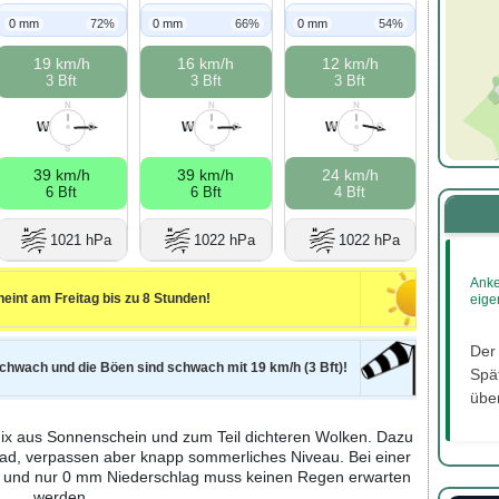
0 mm
72%
0 mm
66%
0 mm
54%
19 km/h
16 km/h
12 km/h
3 Bft
3 Bft
3 Bft
N
N
N
W
W
W
W
O
W
O
W
O
S
S
S
39 km/h
39 km/h
24 km/h
6 Bft
6 Bft
4 Bft
1021 hPa
1022 hPa
1022 hPa
Anke
eint am Freitag bis zu 8 Stunden!
eige
Der
schwach und die Böen sind schwach mit 19 km/h (3 Bft)!
Spät
über
 Mix aus Sonnenschein und zum Teil dichteren Wolken. Dazu
rad, verpassen aber knapp sommerliches Niveau. Bei einer
% und nur 0 mm Niederschlag muss keinen Regen erwarten
werden.