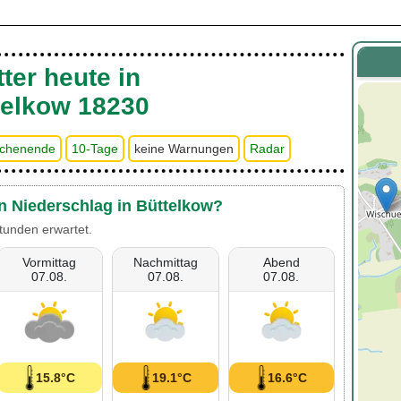
ter heute in
telkow 18230
chenende
10-Tage
keine Warnungen
Radar
en Niederschlag in Büttelkow?
tunden erwartet.
Vormittag
Nachmittag
Abend
07.08.
07.08.
07.08.
15.8°C
19.1°C
16.6°C