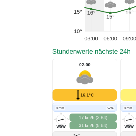
15°
16°
16°
15°
10°
03:00
06:00
09:0
Stundenwerte nächste 24h
02:00
16.1°C
0 mm
52%
0 mm
N
N
17 km/h (3 Bft)
W
O
W
31 km/h (5 Bft)
S
S
WSW
WSW