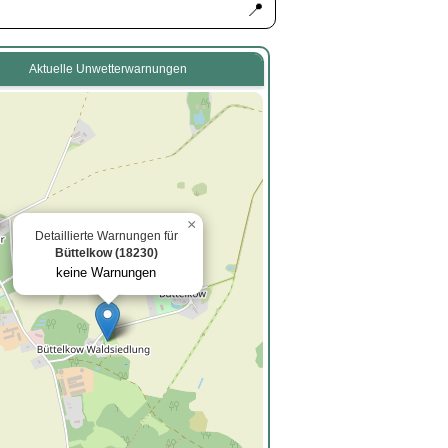
📍
Aktuelle Unwetterwarnungen
×
Detaillierte Warnungen für
Büttelkow (18230)
keine Warnungen