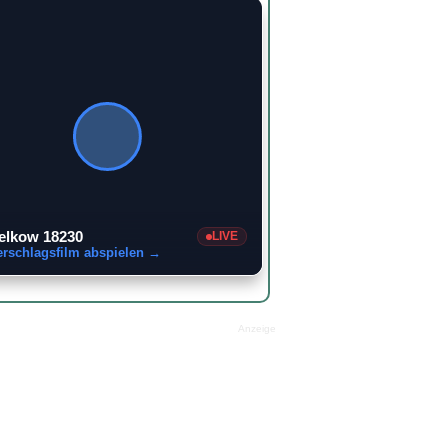
elkow 18230
LIVE
erschlagsfilm abspielen →
Anzeige