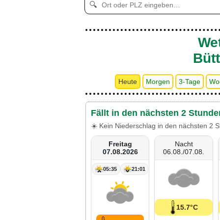
🔍
Wet
Büt
Heute
Morgen
3-Tage
Wo
Fällt in den nächsten 2 Stund
☀️ Kein Niederschlag in den nächsten 2 S
Freitag
Nacht
07.08.2026
06.08./07.08.
05:35
21:01
15.7°C