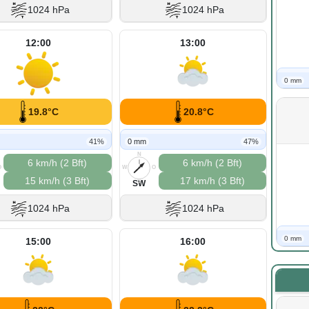
1024 hPa
1024 hPa
12:00
13:00
0 mm
19.8°C
20.8°C
41%
0 mm
47%
N
6 km/h (2 Bft)
6 km/h (2 Bft)
O
W
O
15 km/h (3 Bft)
17 km/h (3 Bft)
S
SW
1024 hPa
1024 hPa
0 mm
15:00
16:00