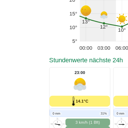
15°
13°
12°
10°
10°
5°
00:00
03:00
06:0
Stundenwerte nächste 24h
23:00
14.1°C
0 mm
31%
0 mm
N
N
3 km/h (1 Bft)
W
O
W