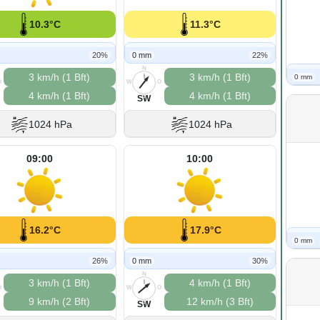
10.3°C
11.3°C
20%
0 mm
22%
N
3 km/h (1 Bft)
3 km/h (1 Bft)
0 mm
O
W
O
4 km/h (1 Bft)
4 km/h (1 Bft)
S
SW
1024 hPa
1024 hPa
09:00
10:00
16.2°C
17.9°C
0 mm
26%
0 mm
30%
N
3 km/h (1 Bft)
4 km/h (1 Bft)
O
W
O
9 km/h (2 Bft)
12 km/h (3 Bft)
S
SW