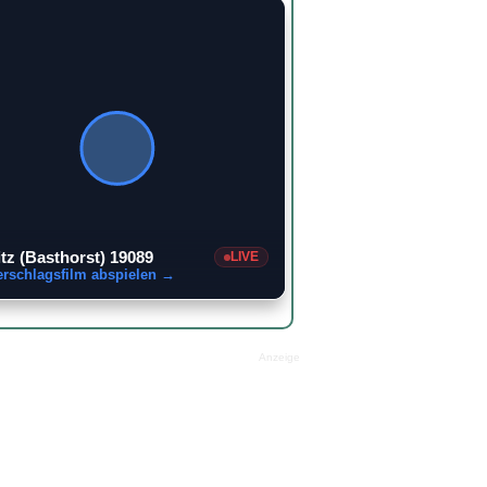
itz (Basthorst) 19089
LIVE
erschlagsfilm abspielen →
Anzeige