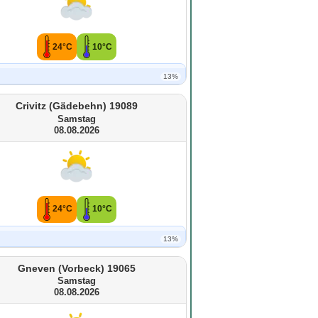
24°C
10°C
13%
Crivitz (Gädebehn) 19089
Samstag
08.08.2026
24°C
10°C
13%
Gneven (Vorbeck) 19065
Samstag
08.08.2026