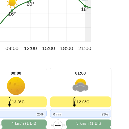
20°
18°
16°
0
09:00
12:00
15:00
18:00
21:00
00:00
01:00
13.3°C
12.6°C
25%
0 mm
23%
N
4 km/h (1 Bft)
3 km/h (1 Bft)
O
W
O