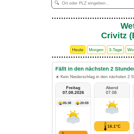
🔍
Wet
Crivitz 
Heute
Morgen
3-Tage
Wo
Fällt in den nächsten 2 Stunde
☀️ Kein Niederschlag in den nächsten 2 S
Freitag
Abend
07.08.2026
07.08.
05:38
20:59
16.1°C