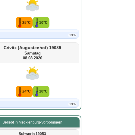
25°C
10°C
13%
Crivitz (Augustenhof) 19089
Samstag
08.08.2026
24°C
10°C
13%
Beliebt in Mecklenburg-Vorpommern
Schwerin 19053