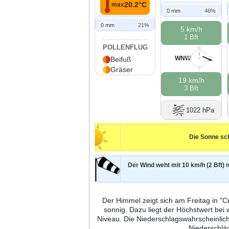
20.2°C
max
0 mm
46%
0 mm
21%
5 km/h
1 Bft
POLLENFLUG
N
WNW
Beifuß
W
O
Gräser
S
19 km/h
3 Bft
1022 hPa
Die Sonne sch
Der Wind weht mit 10 km/h (2 Bft) 
Der Himmel zeigt sich am Freitag in "Cr
sonnig. Dazu liegt der Höchstwert be
Niveau. Die Niederschlagswahrscheinlich
Niederschlä