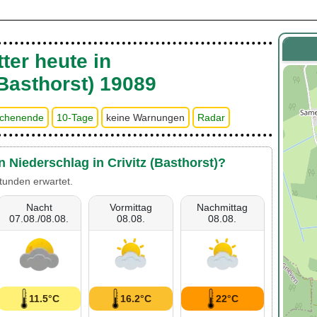
ter heute in
(Basthorst) 19089
chenende
10-Tage
keine Warnungen
Radar
n Niederschlag in Crivitz (Basthorst)?
tunden erwartet.
Nacht
Vormittag
Nachmittag
07.08./08.08.
08.08.
08.08.
11.5°C
16.2°C
22°C