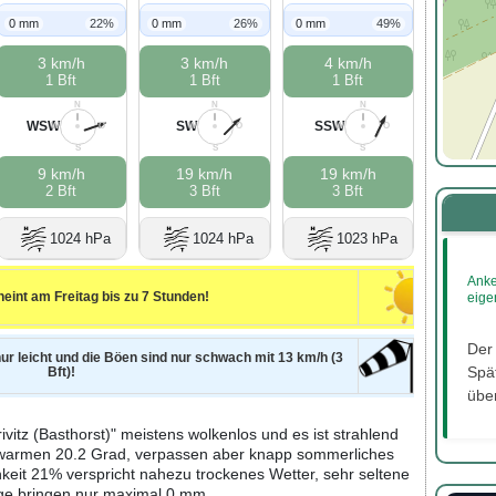
0 mm
22%
0 mm
26%
0 mm
49%
3 km/h
3 km/h
4 km/h
1 Bft
1 Bft
1 Bft
N
N
N
WSW
SW
SSW
W
O
W
O
W
O
S
S
S
9 km/h
19 km/h
19 km/h
2 Bft
3 Bft
3 Bft
1024 hPa
1024 hPa
1023 hPa
Anke
eint am Freitag bis zu 7 Stunden!
eige
Der
nur leicht und die Böen sind nur schwach mit 13 km/h (3
Spät
Bft)!
über
ivitz (Basthorst)" meistens wolkenlos und es ist strahlend
i warmen 20.2 Grad, verpassen aber knapp sommerliches
keit 21% verspricht nahezu trockenes Wetter, sehr seltene
ge bringen nur maximal 0 mm.