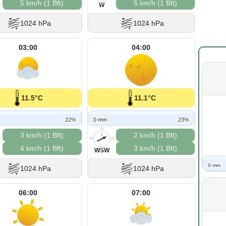
5 km/h (1 Bft)
5 km/h (1 Bft)
S
W
1024 hPa
1024 hPa
03:00
04:00
11.5°C
11.1°C
22%
0 mm
23%
N
3 km/h (1 Bft)
2 km/h (1 Bft)
O
W
O
4 km/h (1 Bft)
3 km/h (1 Bft)
S
WSW
0 mm
1024 hPa
1024 hPa
06:00
07:00