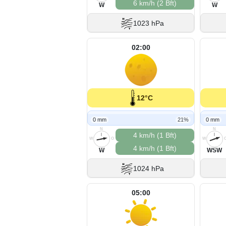
6 km/h (2 Bft)
S
S
W
W
1023 hPa
02:00
12°C
0 mm
21%
0 mm
N
N
4 km/h (1 Bft)
W
O
W
4 km/h (1 Bft)
S
S
W
WSW
1024 hPa
05:00