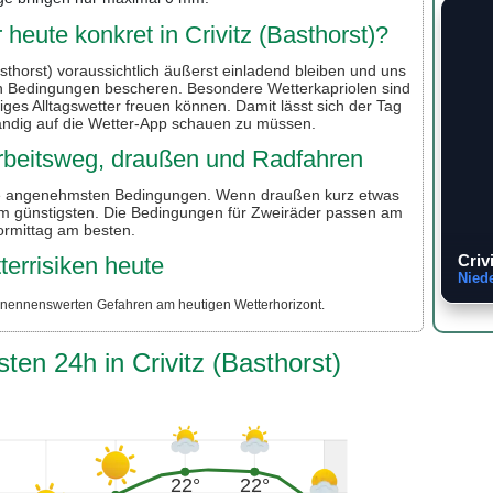
heute konkret in Crivitz (Basthorst)?
asthorst) voraussichtlich äußerst einladend bleiben und uns
len Bedingungen bescheren. Besondere Wetterkapriolen sind
higes Alltagswetter freuen können. Damit lässt sich der Tag
ändig auf die Wetter-App schauen zu müssen.
 Arbeitsweg, draußen und Radfahren
ie angenehmsten Bedingungen. Wenn draußen kurz etwas
 am günstigsten. Die Bedingungen für Zweiräder passen am
ormittag am besten.
Criv
terrisiken heute
Nied
e nennenswerten Gefahren am heutigen Wetterhorizont.
ten 24h in Crivitz (Basthorst)
22°
22°