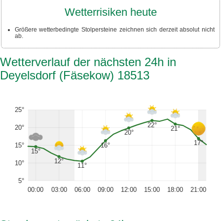
Wetterrisiken heute
Größere wetterbedingte Stolpersteine zeichnen sich derzeit absolut nicht
ab.
Wetterverlauf der nächsten 24h in
Deyelsdorf (Fäsekow) 18513
25°
22°
20°
21°
20°
17°
16°
15°
15°
12°
10°
11°
5°
00:00
03:00
06:00
09:00
12:00
15:00
18:00
21:00