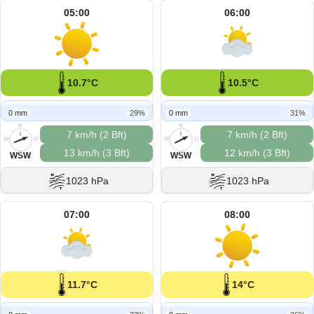
05:00
06:00
10.7°C
10.5°C
0 mm
29%
0 mm
31%
N
N
7 km/h (2 Bft)
7 km/h (2 Bft)
W
O
W
O
13 km/h (3 Bft)
12 km/h (3 Bft)
S
S
WSW
WSW
1023 hPa
1023 hPa
07:00
08:00
11.7°C
14°C