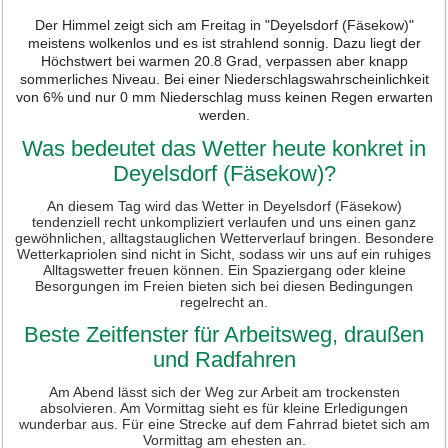
Der Himmel zeigt sich am Freitag in "Deyelsdorf (Fäsekow)"
meistens wolkenlos und es ist strahlend sonnig. Dazu liegt der
Höchstwert bei warmen 20.8 Grad, verpassen aber knapp
sommerliches Niveau. Bei einer Niederschlagswahrscheinlichkeit
von 6% und nur 0 mm Niederschlag muss keinen Regen erwarten
werden.
Was bedeutet das Wetter heute konkret in
Deyelsdorf (Fäsekow)?
An diesem Tag wird das Wetter in Deyelsdorf (Fäsekow)
tendenziell recht unkompliziert verlaufen und uns einen ganz
gewöhnlichen, alltagstauglichen Wetterverlauf bringen. Besondere
Wetterkapriolen sind nicht in Sicht, sodass wir uns auf ein ruhiges
Alltagswetter freuen können. Ein Spaziergang oder kleine
Besorgungen im Freien bieten sich bei diesen Bedingungen
regelrecht an.
Beste Zeitfenster für Arbeitsweg, draußen
und Radfahren
Am Abend lässt sich der Weg zur Arbeit am trockensten
absolvieren. Am Vormittag sieht es für kleine Erledigungen
wunderbar aus. Für eine Strecke auf dem Fahrrad bietet sich am
Vormittag am ehesten an.