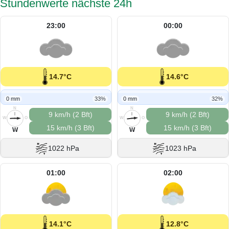
Stundenwerte nächste 24h
23:00
00:00
14.7°C
14.6°C
0 mm
33%
0 mm
32%
N
N
9 km/h (2 Bft)
9 km/h (2 Bft)
W
O
W
O
15 km/h (3 Bft)
15 km/h (3 Bft)
S
S
W
W
1022 hPa
1023 hPa
01:00
02:00
14.1°C
12.8°C