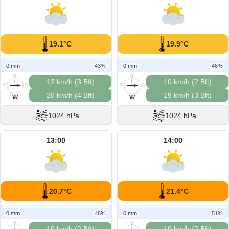
19.1°C
19.9°C
0 mm
43%
0 mm
46%
N
N
12 km/h (3 Bft)
10 km/h (2 Bft)
W
O
W
O
20 km/h (4 Bft)
19 km/h (3 Bft)
S
S
W
W
1024 hPa
1024 hPa
13:00
14:00
20.7°C
21.4°C
0 mm
48%
0 mm
51%
N
N