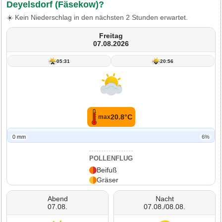
Deyelsdorf (Fäsekow)?
☀️ Kein Niederschlag in den nächsten 2 Stunden erwartet.
Freitag
07.08.2026
05:31
20:56
20.8°C
max
0 mm
6%
POLLENFLUG
Beifuß
Gräser
Abend
Nacht
07.08.
07.08./08.08.