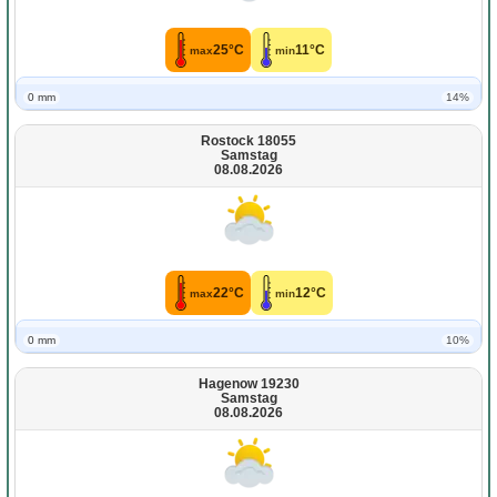
25°C
11°C
max
min
0 mm
14%
Rostock 18055
Samstag
08.08.2026
22°C
12°C
max
min
0 mm
10%
Hagenow 19230
Samstag
08.08.2026