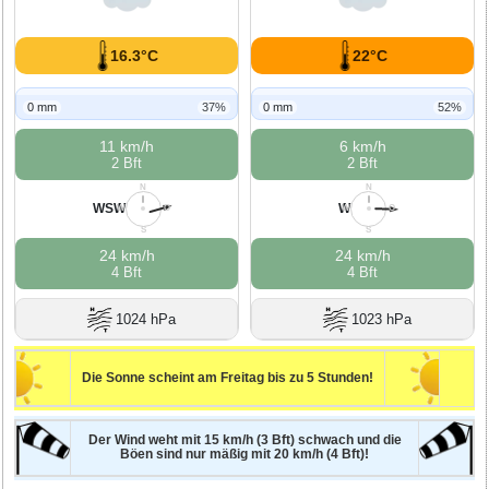
16.3°C
22°C
0 mm
37%
0 mm
52%
11 km/h
6 km/h
2 Bft
2 Bft
N
N
WSW
W
W
O
W
O
S
S
24 km/h
24 km/h
4 Bft
4 Bft
1024 hPa
1023 hPa
Die Sonne scheint am Freitag bis zu 5 Stunden!
Der Wind weht mit 15 km/h (3 Bft) schwach und die
Böen sind nur mäßig mit 20 km/h (4 Bft)!