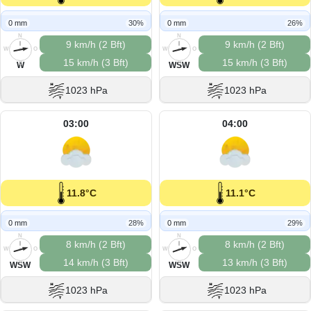
0 mm
30%
0 mm
26%
N
N
9 km/h (2 Bft)
9 km/h (2 Bft)
W
O
W
O
15 km/h (3 Bft)
15 km/h (3 Bft)
S
S
W
WSW
1023 hPa
1023 hPa
03:00
04:00
11.8°C
11.1°C
0 mm
28%
0 mm
29%
N
N
8 km/h (2 Bft)
8 km/h (2 Bft)
W
O
W
O
14 km/h (3 Bft)
13 km/h (3 Bft)
S
S
WSW
WSW
1023 hPa
1023 hPa