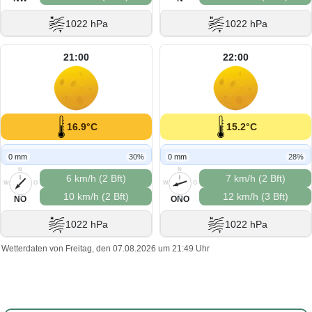
1022 hPa
1022 hPa
21:00
22:00
16.9°C
15.2°C
0 mm
30%
0 mm
28%
N
N
6 km/h (2 Bft)
7 km/h (2 Bft)
W
O
W
O
10 km/h (2 Bft)
12 km/h (3 Bft)
S
S
NO
ONO
1022 hPa
1022 hPa
Wetterdaten von Freitag, den 07.08.2026 um 21:49 Uhr