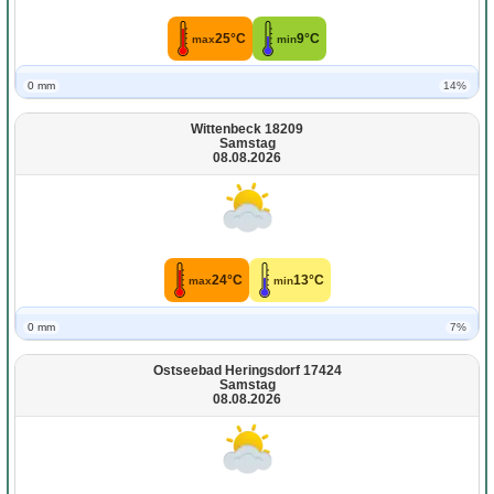
25°C
9°C
max
min
0 mm
14%
Wittenbeck 18209
Samstag
08.08.2026
24°C
13°C
max
min
0 mm
7%
Ostseebad Heringsdorf 17424
Samstag
08.08.2026