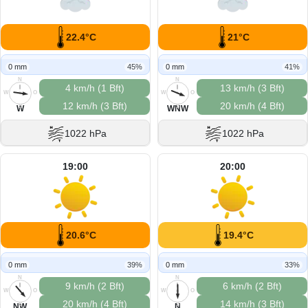
22.4°C
21°C
0 mm
45%
0 mm
41%
N
N
4 km/h (1 Bft)
13 km/h (3 Bft)
W
O
W
O
12 km/h (3 Bft)
20 km/h (4 Bft)
S
S
W
WNW
1022 hPa
1022 hPa
19:00
20:00
20.6°C
19.4°C
0 mm
39%
0 mm
33%
N
N
9 km/h (2 Bft)
6 km/h (2 Bft)
W
O
W
O
20 km/h (4 Bft)
14 km/h (3 Bft)
S
S
NW
N