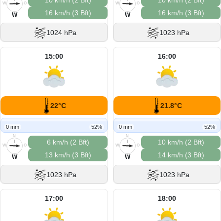
10 km/h (2 Bft)
10 km/h (2 Bft)
W
O
W
O
16 km/h (3 Bft)
16 km/h (3 Bft)
S
S
W
W
1024 hPa
1023 hPa
15:00
16:00
22°C
21.8°C
0 mm
52%
0 mm
52%
N
N
6 km/h (2 Bft)
10 km/h (2 Bft)
W
O
W
O
13 km/h (3 Bft)
14 km/h (3 Bft)
S
S
W
W
1023 hPa
1023 hPa
17:00
18:00