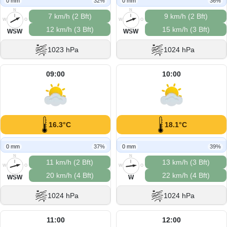
0 mm
32%
0 mm
36%
N
N
7 km/h (2 Bft)
9 km/h (2 Bft)
W
O
W
O
12 km/h (3 Bft)
15 km/h (3 Bft)
S
S
WSW
WSW
1023 hPa
1024 hPa
09:00
10:00
16.3°C
18.1°C
0 mm
37%
0 mm
39%
N
N
11 km/h (2 Bft)
13 km/h (3 Bft)
W
O
W
O
20 km/h (4 Bft)
22 km/h (4 Bft)
S
S
WSW
W
1024 hPa
1024 hPa
11:00
12:00