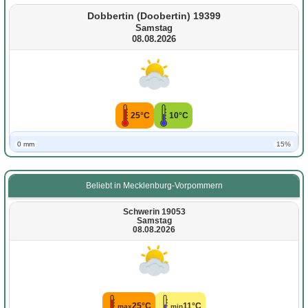
Dobbertin (Doobertin) 19399
Samstag
08.08.2026
25°C
10°C
0 mm
15%
Beliebt in Mecklenburg-Vorpommern
Schwerin 19053
Samstag
08.08.2026
25°C
11°C
max
min