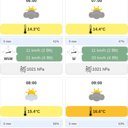
06:00
07:00
14.3°C
14.4°C
0 mm
41%
0 mm
47%
N
N
11 km/h (2 Bft)
11 km/h (2 Bft)
W
O
W
O
21 km/h (4 Bft)
20 km/h (4 Bft)
S
S
WSW
W
1021 hPa
1021 hPa
08:00
09:00
15.4°C
16.6°C
0 mm
56%
0 mm
63%