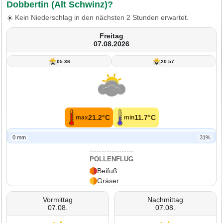
Dobbertin (Alt Schwinz)?
☀️ Kein Niederschlag in den nächsten 2 Stunden erwartet.
Freitag
07.08.2026
05:36
20:57
21.2°C
11.7°C
max
min
0 mm
31%
POLLENFLUG
Beifuß
Gräser
Vormittag
Nachmittag
07.08.
07.08.