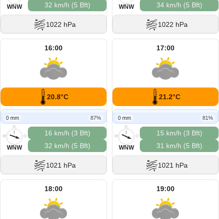
32 km/h (5 Bft)
34 km/h (5 Bft)
S
S
WNW
WNW
1022 hPa
1022 hPa
16:00
17:00
20.8°C
21.2°C
0 mm
87%
0 mm
81%
N
N
16 km/h (3 Bft)
15 km/h (3 Bft)
W
O
W
O
32 km/h (5 Bft)
31 km/h (5 Bft)
S
S
WNW
WNW
1021 hPa
1021 hPa
18:00
19:00