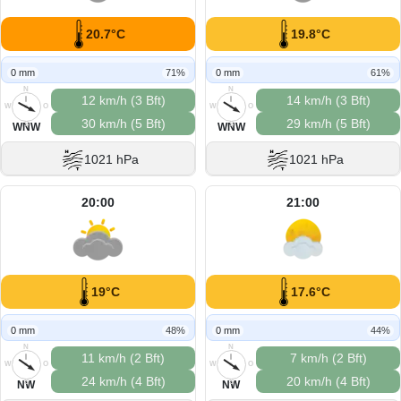
20.7°C
19.8°C
0 mm
71%
0 mm
61%
N
N
12 km/h (3 Bft)
14 km/h (3 Bft)
W
O
W
O
30 km/h (5 Bft)
29 km/h (5 Bft)
S
S
WNW
WNW
1021 hPa
1021 hPa
20:00
21:00
19°C
17.6°C
0 mm
48%
0 mm
44%
N
N
11 km/h (2 Bft)
7 km/h (2 Bft)
W
O
W
O
24 km/h (4 Bft)
20 km/h (4 Bft)
S
S
NW
NW