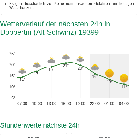
Es geht beschaulich zu: Keine nennenswerten Gefahren am heutigen
Wetterhorizont.
Wetterverlauf der nächsten 24h in
Dobbertin (Alt Schwinz) 19399
25°
20°
21°
20°
19°
17°
15°
16°
14°
13°
10°
11°
5°
07:00
10:00
13:00
16:00
19:00
22:00
01:00
04:00
Stundenwerte nächste 24h