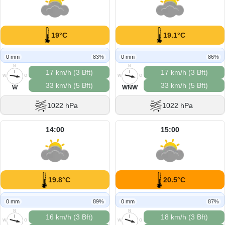
19°C
19.1°C
0 mm
83%
0 mm
86%
N
N
17 km/h (3 Bft)
17 km/h (3 Bft)
W
O
W
O
33 km/h (5 Bft)
33 km/h (5 Bft)
S
S
W
WNW
1022 hPa
1022 hPa
14:00
15:00
19.8°C
20.5°C
0 mm
89%
0 mm
87%
N
N
16 km/h (3 Bft)
18 km/h (3 Bft)
W
O
W
O