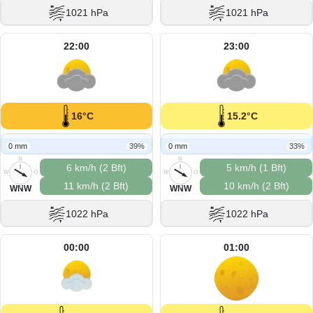
1021 hPa
1021 hPa
22:00
23:00
16°C
15.2°C
0 mm
39%
0 mm
33%
N
N
6 km/h (2 Bft)
5 km/h (1 Bft)
W
O
W
O
11 km/h (2 Bft)
10 km/h (2 Bft)
S
S
WNW
WNW
1022 hPa
1022 hPa
00:00
01:00