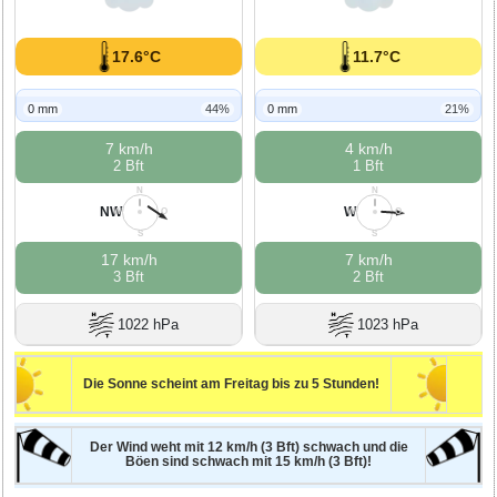
17.6°C
11.7°C
0 mm
44%
0 mm
21%
7 km/h
4 km/h
2 Bft
1 Bft
N
N
NW
W
W
O
W
O
S
S
17 km/h
7 km/h
3 Bft
2 Bft
1022 hPa
1023 hPa
Die Sonne scheint am Freitag bis zu 5 Stunden!
Der Wind weht mit 12 km/h (3 Bft) schwach und die
Böen sind schwach mit 15 km/h (3 Bft)!