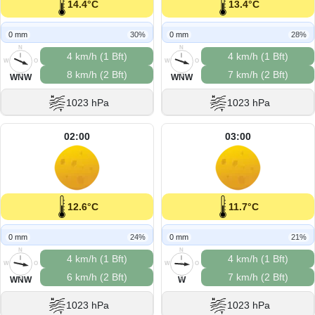
14.4°C
13.4°C
0 mm
30%
0 mm
28%
N
N
4 km/h (1 Bft)
4 km/h (1 Bft)
W
O
W
O
8 km/h (2 Bft)
7 km/h (2 Bft)
S
S
WNW
WNW
1023 hPa
1023 hPa
02:00
03:00
12.6°C
11.7°C
0 mm
24%
0 mm
21%
N
N
4 km/h (1 Bft)
4 km/h (1 Bft)
W
O
W
O
6 km/h (2 Bft)
7 km/h (2 Bft)
S
S
WNW
W
1023 hPa
1023 hPa