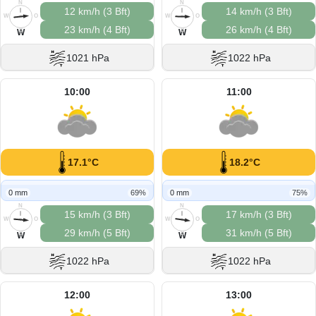
N
N
12 km/h (3 Bft)
14 km/h (3 Bft)
W
O
W
O
23 km/h (4 Bft)
26 km/h (4 Bft)
S
S
W
W
1021 hPa
1022 hPa
10:00
11:00
17.1°C
18.2°C
0 mm
69%
0 mm
75%
N
N
15 km/h (3 Bft)
17 km/h (3 Bft)
W
O
W
O
29 km/h (5 Bft)
31 km/h (5 Bft)
S
S
W
W
1022 hPa
1022 hPa
12:00
13:00