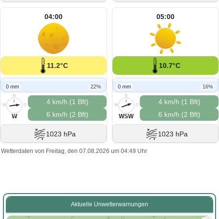
04:00
05:00
11.2°C
10.7°C
0 mm
22%
0 mm
16%
N
N
4 km/h (1 Bft)
4 km/h (1 Bft)
W
O
W
O
6 km/h (2 Bft)
6 km/h (2 Bft)
S
S
W
WSW
1023 hPa
1023 hPa
Wetterdaten von Freitag, den 07.08.2026 um 04:49 Uhr
Aktuelle Unwetterwarnungen