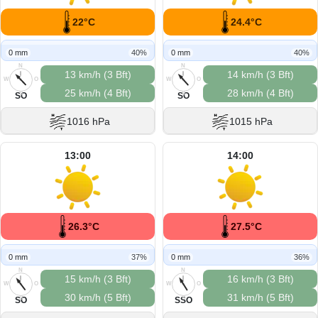
22°C
24.4°C
0 mm
40%
0 mm
40%
N
N
13 km/h (3 Bft)
14 km/h (3 Bft)
W
O
W
O
25 km/h (4 Bft)
28 km/h (4 Bft)
S
S
SO
SO
1016 hPa
1015 hPa
13:00
14:00
26.3°C
27.5°C
0 mm
37%
0 mm
36%
N
N
15 km/h (3 Bft)
16 km/h (3 Bft)
W
O
W
O
30 km/h (5 Bft)
31 km/h (5 Bft)
S
S
SO
SSO