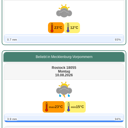
23°C
12°C
0.7 mm
93%
Beliebt in Mecklenburg-Vorpommern
Rostock 18055
Montag
10.08.2026
23°C
15°C
max
min
3.9 mm
94%