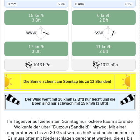
0 mm
55%
0 mm
61%
15 km/h
6 km/h
3 Bft
2 Bft
N
N
WNW
SSW
W
O
W
O
S
S
17 km/h
11 km/h
3 Bft
2 Bft
1013 hPa
1012 hPa
Die Sonne scheint am Sonntag bis zu 12 Stunden!
Der Wind weht mit 10 km/h (2 Bft) nur leicht und die
Böen sind nur schwach mit 15 km/h (3 Bft)!
Im Tagesverlauf ziehen am Sonntag nur lockere kaum störende
Wolkenfelder über "Dutzow (Sandfeld)" hinweg. Mit einer
Temperatur von bis zu 30 Grad wird es heiß und hochsommerlich.
Es muss öfter mit Niederschlägen gerechnet werden, die es bis