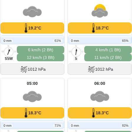
19.2°C
18.7°C
0 mm
61%
0 mm
65%
N
N
6 km/h (2 Bft)
4 km/h (1 Bft)
W
O
W
O
12 km/h (3 Bft)
11 km/h (2 Bft)
S
S
SSW
S
1012 hPa
1012 hPa
05:00
06:00
18.3°C
18.3°C
0 mm
71%
0 mm
82%
N
N