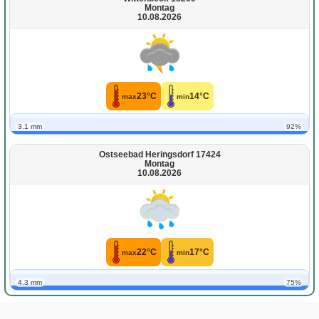
Montag
10.08.2026
23°C
14°C
max
min
3.1 mm
92%
Ostseebad Heringsdorf 17424
Montag
10.08.2026
22°C
17°C
max
min
4.3 mm
75%