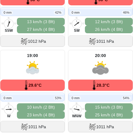
0 mm
42%
0 mm
46%
N
N
13 km/h (3 Bft)
12 km/h (3 Bft)
W
O
W
O
27 km/h (4 Bft)
26 km/h (4 Bft)
S
S
SSW
SW
1012 hPa
1011 hPa
19:00
20:00
29.6°C
28.3°C
0 mm
53%
0 mm
54%
N
N
10 km/h (2 Bft)
15 km/h (3 Bft)
W
O
W
O
23 km/h (4 Bft)
25 km/h (4 Bft)
S
S
W
WNW
1011 hPa
1011 hPa