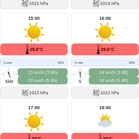
1015 hPa
1014 hPa
15:00
16:00
28.8°C
29.6°C
0 mm
35%
0 mm
38%
N
N
15 km/h (3 Bft)
14 km/h (3 Bft)
W
O
W
O
30 km/h (5 Bft)
30 km/h (5 Bft)
S
S
SSO
S
1013 hPa
1012 hPa
17:00
18:00
30°C
30°C