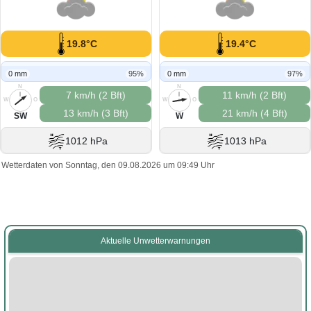
19.8°C
19.4°C
0 mm
95%
0 mm
97%
N
N
7 km/h (2 Bft)
11 km/h (2 Bft)
W
O
W
O
13 km/h (3 Bft)
21 km/h (4 Bft)
S
S
SW
W
1012 hPa
1013 hPa
Wetterdaten von Sonntag, den 09.08.2026 um 09:49 Uhr
Aktuelle Unwetterwarnungen