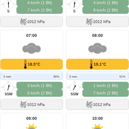
4 km/h (1 Bft)
4 km/h (1 Bft)
W
O
W
O
7 km/h (2 Bft)
8 km/h (2 Bft)
S
S
S
S
1012 hPa
1012 hPa
07:00
08:00
18.5°C
19.1°C
0 mm
86%
0 mm
91%
N
N
3 km/h (1 Bft)
1 km/h (1 Bft)
W
O
W
O
6 km/h (2 Bft)
7 km/h (2 Bft)
S
S
SSW
SSW
1012 hPa
1012 hPa
09:00
10:00