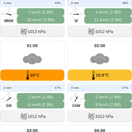
0 mm
49%
0 mm
48%
N
N
7 km/h (2 Bft)
4 km/h (1 Bft)
W
O
W
O
16 km/h (3 Bft)
11 km/h (2 Bft)
S
S
WNW
W
1013 hPa
1012 hPa
01:00
02:00
20°C
19.9°C
0 mm
47%
0 mm
57%
N
N
2 km/h (1 Bft)
5 km/h (1 Bft)
W
O
W
O
6 km/h (2 Bft)
8 km/h (2 Bft)
S
S
SW
SSW
1012 hPa
1012 hPa
03:00
04:00