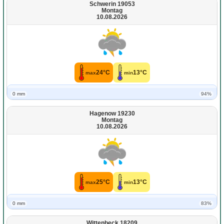
Schwerin 19053
Montag
10.08.2026
24°C
13°C
max
min
0 mm
94%
Hagenow 19230
Montag
10.08.2026
25°C
13°C
max
min
0 mm
83%
Wittenbeck 18209