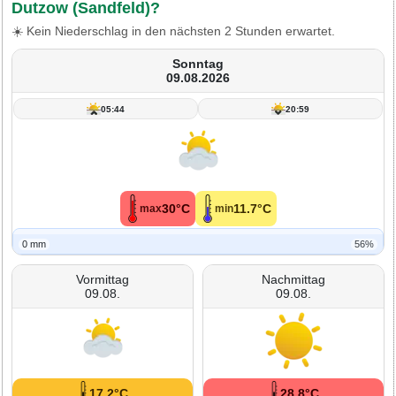
Dutzow (Sandfeld)?
☀️ Kein Niederschlag in den nächsten 2 Stunden erwartet.
Sonntag
09.08.2026
05:44
20:59
30°C
11.7°C
max
min
0 mm
56%
Vormittag
Nachmittag
09.08.
09.08.
17.2°C
28.8°C