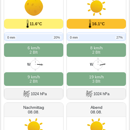
11.6°C
16.1°C
0 mm
20%
0 mm
27%
6 km/h
8 km/h
2 Bft
2 Bft
N
N
W
W
W
O
W
O
S
S
9 km/h
19 km/h
2 Bft
3 Bft
1024 hPa
1024 hPa
Nachmittag
Abend
08.08.
08.08.