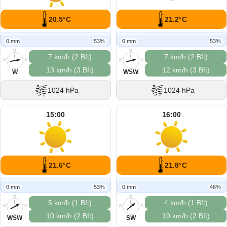
20.5°C
21.2°C
0 mm
53%
0 mm
53%
N
N
7 km/h (2 Bft)
7 km/h (2 Bft)
W
O
W
O
13 km/h (3 Bft)
12 km/h (3 Bft)
S
S
W
WSW
1024 hPa
1024 hPa
15:00
16:00
21.6°C
21.8°C
0 mm
53%
0 mm
46%
N
N
5 km/h (1 Bft)
4 km/h (1 Bft)
W
O
W
O
10 km/h (2 Bft)
10 km/h (2 Bft)
S
S
WSW
SW