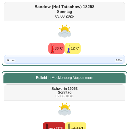
Bandow (Hof Tatschow) 18258
Sonntag
09.08.2026
30°C
12°C
0 mm
38%
Beliebt in Mecklenburg-Vorpommern
Schwerin 19053
Sonntag
09.08.2026
31°C
14°C
max
min