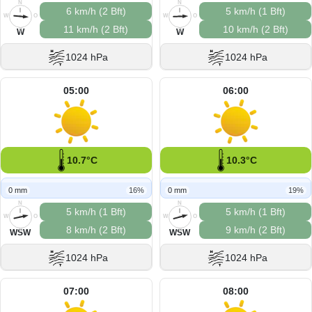
N
N
6 km/h (2 Bft)
5 km/h (1 Bft)
W
O
W
O
11 km/h (2 Bft)
10 km/h (2 Bft)
S
S
W
W
1024 hPa
1024 hPa
05:00
06:00
10.7°C
10.3°C
0 mm
16%
0 mm
19%
N
N
5 km/h (1 Bft)
5 km/h (1 Bft)
W
O
W
O
8 km/h (2 Bft)
9 km/h (2 Bft)
S
S
WSW
WSW
1024 hPa
1024 hPa
07:00
08:00