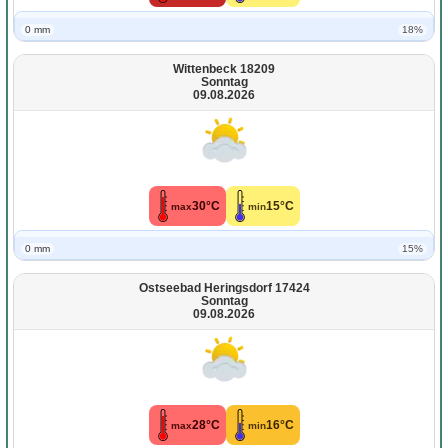
0 mm
18%
Wittenbeck 18209
Sonntag
09.08.2026
30°C
15°C
max
min
0 mm
15%
Ostseebad Heringsdorf 17424
Sonntag
09.08.2026
28°C
16°C
max
min