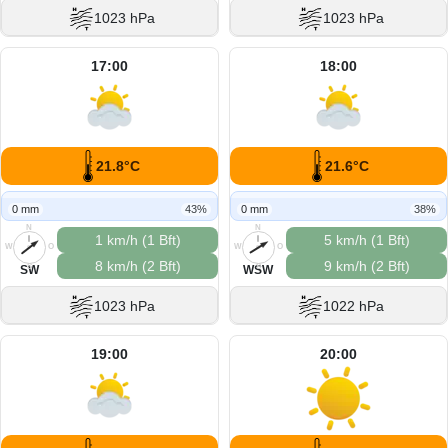
1023 hPa
1023 hPa
17:00
18:00
21.8°C
21.6°C
0 mm
43%
0 mm
38%
N
N
1 km/h (1 Bft)
5 km/h (1 Bft)
W
O
W
O
8 km/h (2 Bft)
9 km/h (2 Bft)
S
S
SW
WSW
1023 hPa
1022 hPa
19:00
20:00