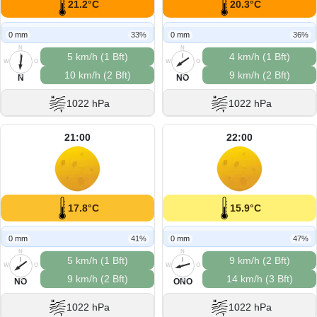
21.2°C
20.3°C
0 mm
33%
0 mm
36%
N
N
5 km/h (1 Bft)
4 km/h (1 Bft)
W
O
W
O
10 km/h (2 Bft)
9 km/h (2 Bft)
S
S
N
NO
1022 hPa
1022 hPa
21:00
22:00
17.8°C
15.9°C
0 mm
41%
0 mm
47%
N
N
5 km/h (1 Bft)
9 km/h (2 Bft)
W
O
W
O
9 km/h (2 Bft)
14 km/h (3 Bft)
S
S
NO
ONO
1022 hPa
1022 hPa