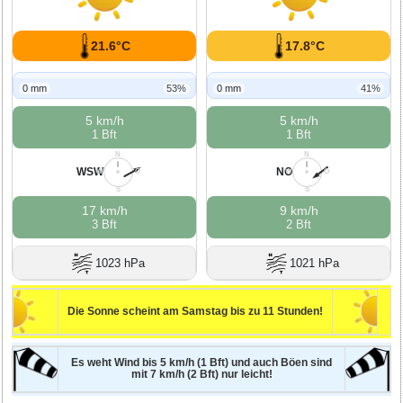
21.6°C
17.8°C
0 mm
53%
0 mm
41%
5 km/h
5 km/h
1 Bft
1 Bft
N
N
WSW
NO
W
O
W
O
S
S
17 km/h
9 km/h
3 Bft
2 Bft
1023 hPa
1021 hPa
Die Sonne scheint am Samstag bis zu 11 Stunden!
Es weht Wind bis 5 km/h (1 Bft) und auch Böen sind
mit 7 km/h (2 Bft) nur leicht!