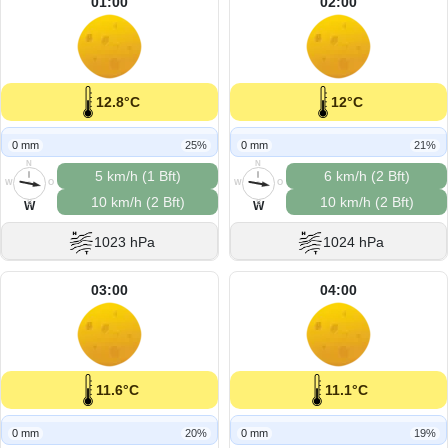
01:00
02:00
12.8°C
12°C
0 mm
25%
0 mm
21%
N
N
5 km/h (1 Bft)
6 km/h (2 Bft)
W
O
W
O
10 km/h (2 Bft)
10 km/h (2 Bft)
S
S
W
W
1023 hPa
1024 hPa
03:00
04:00
11.6°C
11.1°C
0 mm
20%
0 mm
19%