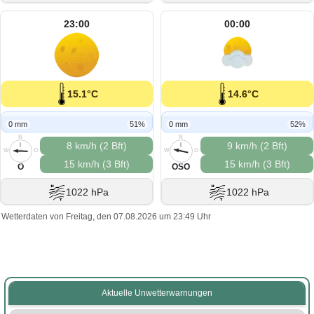
23:00
00:00
15.1°C
14.6°C
0 mm
51%
0 mm
52%
N
N
8 km/h (2 Bft)
9 km/h (2 Bft)
W
O
W
O
15 km/h (3 Bft)
15 km/h (3 Bft)
S
S
O
OSO
1022 hPa
1022 hPa
Wetterdaten von Freitag, den 07.08.2026 um 23:49 Uhr
Aktuelle Unwetterwarnungen