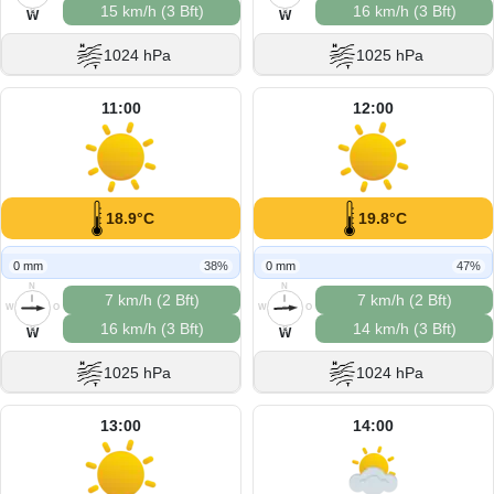
15 km/h (3 Bft)
16 km/h (3 Bft)
S
S
W
W
1024 hPa
1025 hPa
11:00
12:00
18.9°C
19.8°C
0 mm
38%
0 mm
47%
N
N
7 km/h (2 Bft)
7 km/h (2 Bft)
W
O
W
O
16 km/h (3 Bft)
14 km/h (3 Bft)
S
S
W
W
1025 hPa
1024 hPa
13:00
14:00