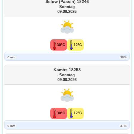
Selow (Passin) 18246
Sonntag
09.08.2026
30°C
12°C
0 mm
38%
Kambs 18258
Sonntag
09.08.2026
30°C
12°C
0 mm
37%