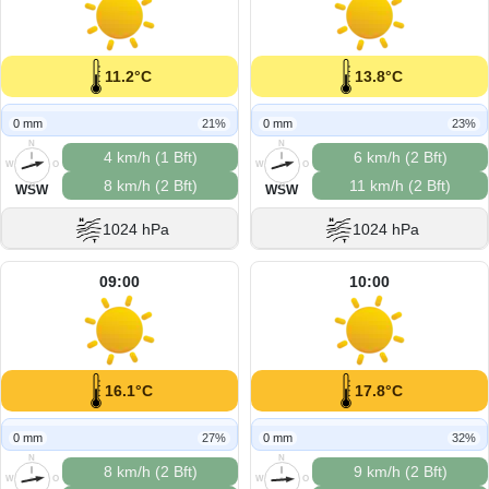
11.2°C
13.8°C
0 mm
21%
0 mm
23%
N
N
4 km/h (1 Bft)
6 km/h (2 Bft)
W
O
W
O
8 km/h (2 Bft)
11 km/h (2 Bft)
S
S
WSW
WSW
1024 hPa
1024 hPa
09:00
10:00
16.1°C
17.8°C
0 mm
27%
0 mm
32%
N
N
8 km/h (2 Bft)
9 km/h (2 Bft)
W
O
W
O