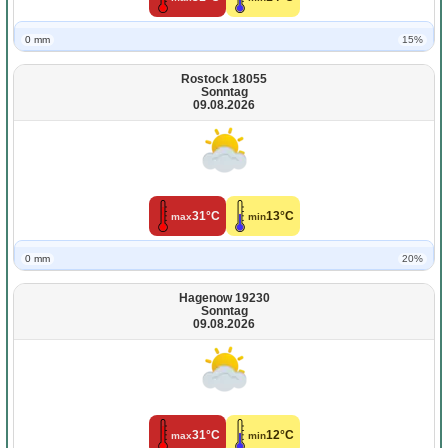
0 mm
15%
Rostock 18055
Sonntag
09.08.2026
31°C
13°C
max
min
0 mm
20%
Hagenow 19230
Sonntag
09.08.2026
31°C
12°C
max
min