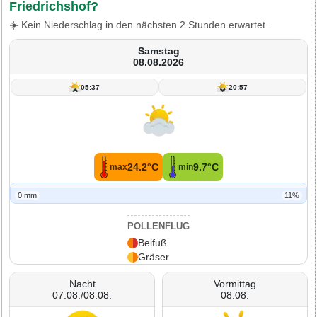
Friedrichshof?
☀️ Kein Niederschlag in den nächsten 2 Stunden erwartet.
Samstag
08.08.2026
05:37
20:57
24.2°C
9.7°C
max
min
0 mm
11%
POLLENFLUG
Beifuß
Gräser
Nacht
Vormittag
07.08./08.08.
08.08.