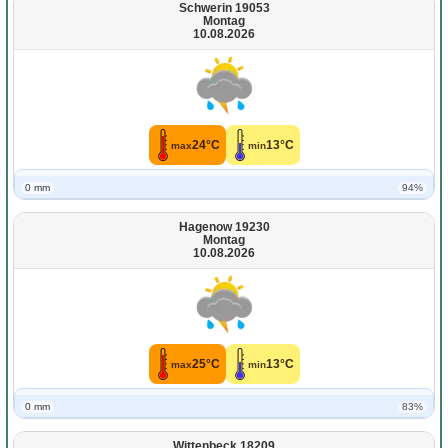
Schwerin 19053
Montag
10.08.2026
24°C
13°C
max
min
0 mm
94%
Hagenow 19230
Montag
10.08.2026
25°C
13°C
max
min
0 mm
83%
Wittenbeck 18209