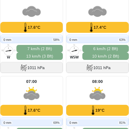
17.6°C
17.4°C
0 mm
58%
0 mm
63%
N
N
7 km/h (2 Bft)
6 km/h (2 Bft)
W
O
W
O
13 km/h (3 Bft)
10 km/h (2 Bft)
S
S
W
WSW
1011 hPa
1011 hPa
07:00
08:00
17.6°C
19°C
0 mm
69%
0 mm
81%
N
N