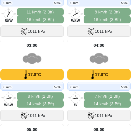
0 mm
59%
0 mm
55%
N
N
11 km/h (2 Bft)
8 km/h (2 Bft)
W
O
W
O
16 km/h (3 Bft)
16 km/h (3 Bft)
S
S
SSW
WSW
1011 hPa
1011 hPa
03:00
04:00
17.8°C
17.6°C
0 mm
57%
0 mm
55%
N
N
8 km/h (2 Bft)
7 km/h (2 Bft)
W
O
W
O
14 km/h (3 Bft)
14 km/h (3 Bft)
S
S
WSW
W
1011 hPa
1011 hPa
05:00
06:00