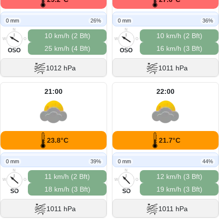
0 mm
26%
0 mm
36%
N
N
10 km/h (2 Bft)
10 km/h (2 Bft)
W
O
W
O
25 km/h (4 Bft)
16 km/h (3 Bft)
S
S
OSO
OSO
1012 hPa
1011 hPa
21:00
22:00
23.8°C
21.7°C
0 mm
39%
0 mm
44%
N
N
11 km/h (2 Bft)
12 km/h (3 Bft)
W
O
W
O
18 km/h (3 Bft)
19 km/h (3 Bft)
S
S
SO
SO
1011 hPa
1011 hPa