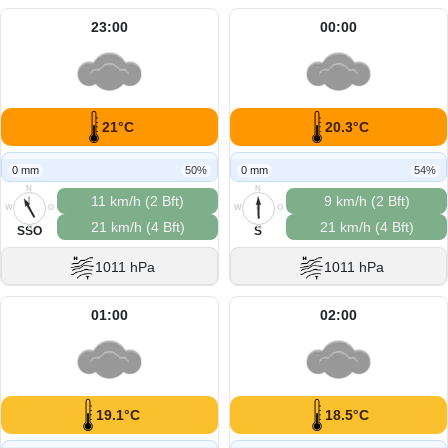
23:00
00:00
21°C
20.3°C
0 mm
50%
0 mm
54%
N
N
11 km/h (2 Bft)
9 km/h (2 Bft)
W
O
W
O
21 km/h (4 Bft)
21 km/h (4 Bft)
S
S
SSO
S
1011 hPa
1011 hPa
01:00
02:00
19.1°C
18.5°C