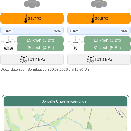
21.7°C
20.8°C
0 mm
92%
0 mm
94%
N
N
15 km/h (3 Bft)
19 km/h (3 Bft)
W
O
W
O
25 km/h (4 Bft)
31 km/h (5 Bft)
S
S
WSW
W
1012 hPa
1013 hPa
Wetterdaten von Sonntag, den 09.08.2026 um 11:50 Uhr
Aktuelle Unwetterwarnungen