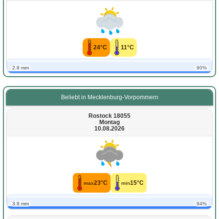
24°C
11°C
2.9 mm
90%
Beliebt in Mecklenburg-Vorpommern
Rostock 18055
Montag
10.08.2026
23°C
15°C
max
min
3.9 mm
94%