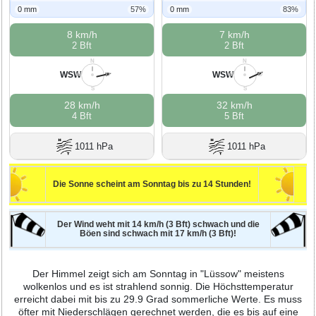
0 mm
57%
0 mm
83%
8 km/h
7 km/h
2 Bft
2 Bft
N
N
WSW
WSW
W
O
W
O
S
S
28 km/h
32 km/h
4 Bft
5 Bft
1011 hPa
1011 hPa
Die Sonne scheint am Sonntag bis zu 14 Stunden!
Der Wind weht mit 14 km/h (3 Bft) schwach und die
Böen sind schwach mit 17 km/h (3 Bft)!
Der Himmel zeigt sich am Sonntag in "Lüssow" meistens
wolkenlos und es ist strahlend sonnig. Die Höchsttemperatur
erreicht dabei mit bis zu 29.9 Grad sommerliche Werte. Es muss
öfter mit Niederschlägen gerechnet werden, die es bis auf eine