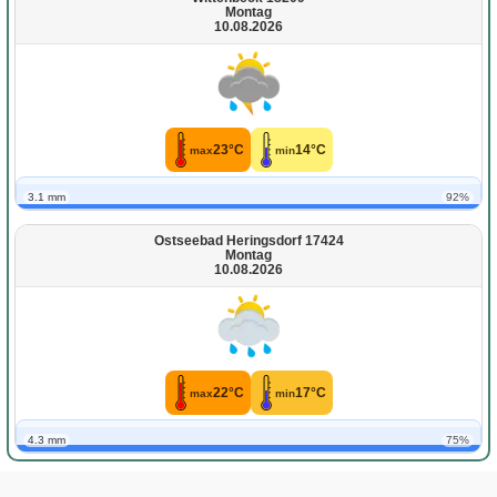
Montag
10.08.2026
23°C
14°C
max
min
3.1 mm
92%
Ostseebad Heringsdorf 17424
Montag
10.08.2026
22°C
17°C
max
min
4.3 mm
75%