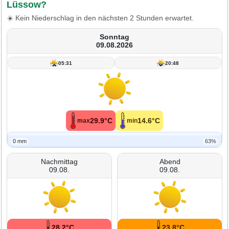
Lüssow?
☀️ Kein Niederschlag in den nächsten 2 Stunden erwartet.
Sonntag
09.08.2026
05:31
20:48
29.9°C
14.6°C
max
min
0 mm
63%
Nachmittag
Abend
09.08.
09.08.
28.2°C
23.8°C