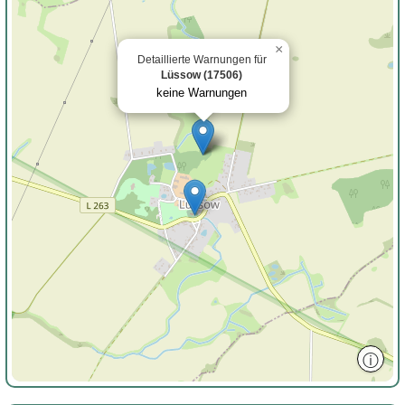
×
Detaillierte Warnungen für
Lüssow (17506)
keine Warnungen
ⓘ