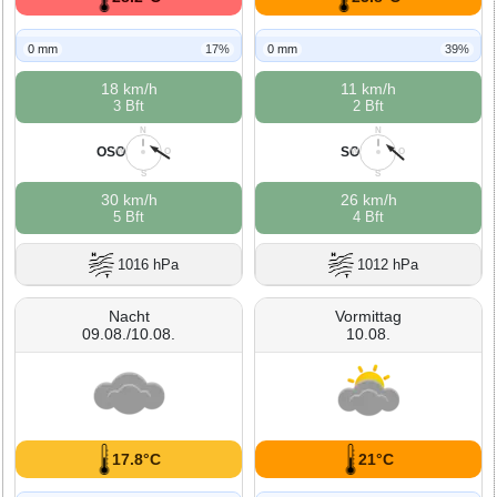
0 mm
17%
0 mm
39%
18 km/h
11 km/h
3 Bft
2 Bft
N
N
OSO
SO
W
O
W
O
S
S
30 km/h
26 km/h
5 Bft
4 Bft
1016 hPa
1012 hPa
Nacht
Vormittag
09.08./10.08.
10.08.
17.8°C
21°C