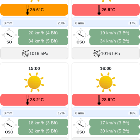
25.6°C
26.9°C
0 mm
23%
0 mm
17%
N
N
20 km/h (4 Bft)
19 km/h (3 Bft)
W
O
W
O
34 km/h (5 Bft)
34 km/h (5 Bft)
S
S
SO
OSO
1016 hPa
1016 hPa
15:00
16:00
28.2°C
28.9°C
0 mm
17%
0 mm
16%
N
N
18 km/h (3 Bft)
17 km/h (3 Bft)
W
O
W
O
32 km/h (5 Bft)
30 km/h (5 Bft)
S
S
OSO
OSO