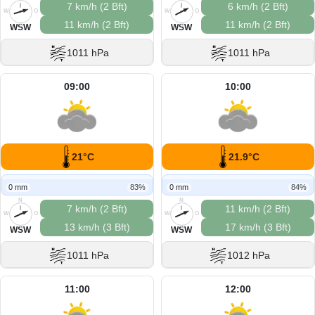
7 km/h (2 Bft)
6 km/h (2 Bft)
W
O
W
O
11 km/h (2 Bft)
11 km/h (2 Bft)
S
S
WSW
WSW
1011 hPa
1011 hPa
09:00
10:00
21°C
21.9°C
0 mm
83%
0 mm
84%
N
N
7 km/h (2 Bft)
11 km/h (2 Bft)
W
O
W
O
13 km/h (3 Bft)
17 km/h (3 Bft)
S
S
WSW
WSW
1011 hPa
1012 hPa
11:00
12:00