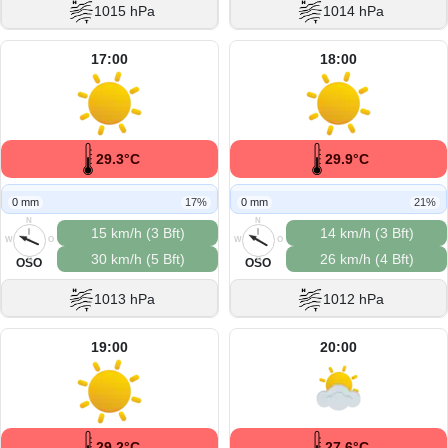
1015 hPa
1014 hPa
17:00
18:00
29.3°C
29.9°C
0 mm
17%
0 mm
21%
N
N
15 km/h (3 Bft)
14 km/h (3 Bft)
W
O
W
O
30 km/h (5 Bft)
26 km/h (4 Bft)
S
S
OSO
OSO
1013 hPa
1012 hPa
19:00
20:00
29.2°C
27.6°C