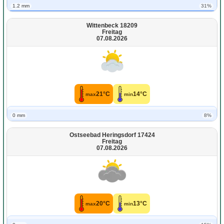
1.2 mm
31%
Wittenbeck 18209
Freitag
07.08.2026
21°C
14°C
max
min
0 mm
8%
Ostseebad Heringsdorf 17424
Freitag
07.08.2026
20°C
13°C
max
min