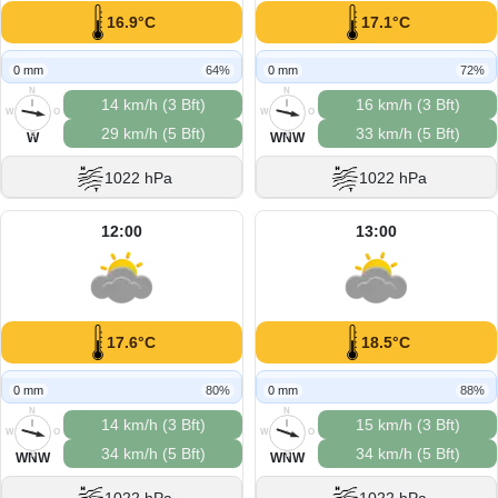
16.9°C
17.1°C
0 mm
64%
0 mm
72%
N
N
14 km/h (3 Bft)
16 km/h (3 Bft)
W
O
W
O
29 km/h (5 Bft)
33 km/h (5 Bft)
S
S
W
WNW
1022 hPa
1022 hPa
12:00
13:00
17.6°C
18.5°C
0 mm
80%
0 mm
88%
N
N
14 km/h (3 Bft)
15 km/h (3 Bft)
W
O
W
O
34 km/h (5 Bft)
34 km/h (5 Bft)
S
S
WNW
WNW