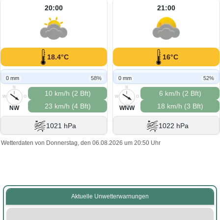
20:00
21:00
18.4°C
16°C
0 mm
58%
0 mm
52%
N
N
10 km/h (2 Bft)
6 km/h (2 Bft)
W
O
W
O
23 km/h (4 Bft)
18 km/h (3 Bft)
S
S
NW
WNW
1021 hPa
1022 hPa
Wetterdaten von Donnerstag, den 06.08.2026 um 20:50 Uhr
Aktuelle Unwetterwarnungen