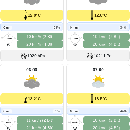
12.8°C
12.8°C
0 mm
28%
0 mm
34%
N
N
10 km/h (2 Bft)
10 km/h (2 Bft)
W
O
W
O
20 km/h (4 Bft)
20 km/h (4 Bft)
S
S
W
W
1020 hPa
1021 hPa
06:00
07:00
13.2°C
13.5°C
0 mm
39%
0 mm
44%
N
N
11 km/h (2 Bft)
10 km/h (2 Bft)
W
O
W
O
21 km/h (4 Bft)
20 km/h (4 Bft)
S
S
W
W