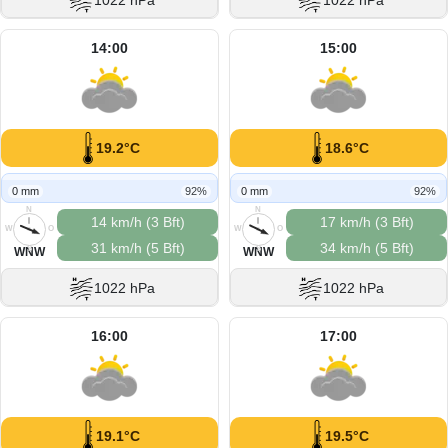
1022 hPa
1022 hPa
14:00
15:00
19.2°C
18.6°C
0 mm
92%
0 mm
92%
N
N
14 km/h (3 Bft)
17 km/h (3 Bft)
W
O
W
O
31 km/h (5 Bft)
34 km/h (5 Bft)
S
S
WNW
WNW
1022 hPa
1022 hPa
16:00
17:00
19.1°C
19.5°C