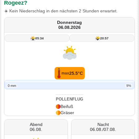
Rogeez?
☀️ Kein Niederschlag in den nächsten 2 Stunden erwartet.
Donnerstag
06.08.2026
05:34
20:57
25.5°C
max
0 mm
9%
POLLENFLUG
Beifuß
Gräser
Abend
Nacht
06.08.
06.08./07.08.