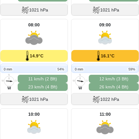
1021 hPa
1021 hPa
08:00
09:00
14.9°C
16.1°C
0 mm
54%
0 mm
59%
N
N
11 km/h (2 Bft)
12 km/h (3 Bft)
W
O
W
O
23 km/h (4 Bft)
26 km/h (4 Bft)
S
S
W
W
1021 hPa
1022 hPa
10:00
11:00