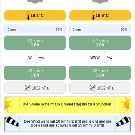
16.1°C
18.6°C
0 mm
59%
0 mm
92%
12 km/h
17 km/h
3 Bft
3 Bft
N
N
W
WNW
W
O
W
O
S
S
32 km/h
32 km/h
5 Bft
5 Bft
1022 hPa
1022 hPa
Die Sonne scheint am Donnerstag bis zu 8 Stunden!
Der Wind weht mit 10 km/h (2 Bft) nur leicht und die
Böen sind nur schwach mit 15 km/h (3 Bft)!