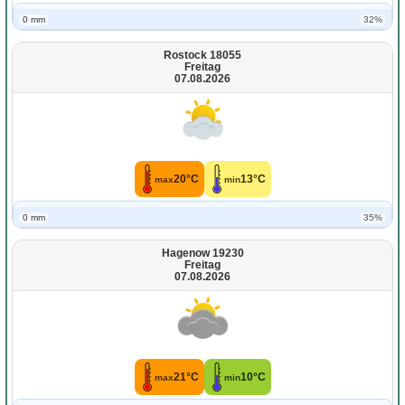
0 mm
32%
Rostock 18055
Freitag
07.08.2026
20°C
13°C
max
min
0 mm
35%
Hagenow 19230
Freitag
07.08.2026
21°C
10°C
max
min