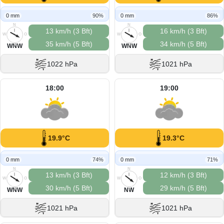
0 mm
90%
0 mm
86%
N
N
13 km/h (3 Bft)
16 km/h (3 Bft)
W
O
W
O
35 km/h (5 Bft)
34 km/h (5 Bft)
S
S
WNW
WNW
1022 hPa
1021 hPa
18:00
19:00
19.9°C
19.3°C
0 mm
74%
0 mm
71%
N
N
13 km/h (3 Bft)
12 km/h (3 Bft)
W
O
W
O
30 km/h (5 Bft)
29 km/h (5 Bft)
S
S
WNW
NW
1021 hPa
1021 hPa