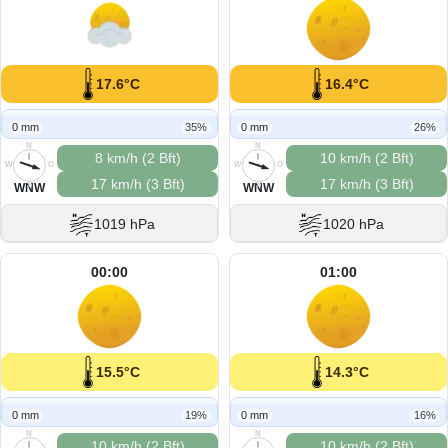
17.6°C
16.4°C
0 mm
35%
0 mm
26%
N
N
8 km/h (2 Bft)
10 km/h (2 Bft)
W
O
W
O
17 km/h (3 Bft)
17 km/h (3 Bft)
S
S
WNW
WNW
1019 hPa
1020 hPa
00:00
01:00
15.5°C
14.3°C
0 mm
19%
0 mm
16%
N
N
10 km/h (2 Bft)
10 km/h (2 Bft)