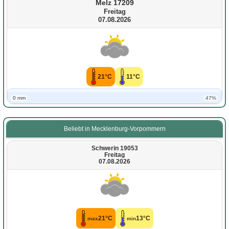
Melz 17209
Freitag
07.08.2026
21°C
11°C
0 mm
47%
Beliebt in Mecklenburg-Vorpommern
Schwerin 19053
Freitag
07.08.2026
21°C
13°C
max
min