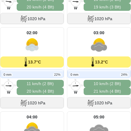
W
O
W
O
20 km/h (4 Bft)
19 km/h (3 Bft)
S
S
W
W
1020 hPa
1020 hPa
02:00
03:00
13.7°C
13.2°C
0 mm
22%
0 mm
24%
N
N
11 km/h (2 Bft)
10 km/h (2 Bft)
W
O
W
O
20 km/h (4 Bft)
21 km/h (4 Bft)
S
S
W
W
1020 hPa
1020 hPa
04:00
05:00