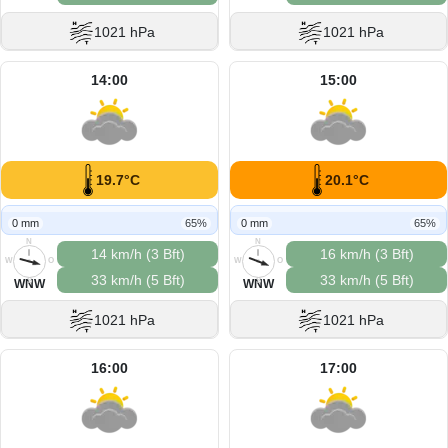
1021 hPa
1021 hPa
14:00
15:00
19.7°C
20.1°C
0 mm
65%
0 mm
65%
N
N
14 km/h (3 Bft)
16 km/h (3 Bft)
W
O
W
O
33 km/h (5 Bft)
33 km/h (5 Bft)
S
S
WNW
WNW
1021 hPa
1021 hPa
16:00
17:00