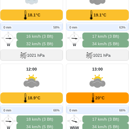
18.1°C
19.1°C
0 mm
58%
0 mm
63%
N
N
16 km/h (3 Bft)
17 km/h (3 Bft)
W
O
W
O
32 km/h (5 Bft)
34 km/h (5 Bft)
S
S
W
W
1021 hPa
1021 hPa
12:00
13:00
18.9°C
20°C
0 mm
66%
0 mm
66%
N
N
18 km/h (3 Bft)
17 km/h (3 Bft)
W
O
W
O
34 km/h (5 Bft)
34 km/h (5 Bft)
S
S
W
WNW