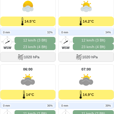
14.5°C
14.2°C
0 mm
32%
0 mm
34%
N
N
12 km/h (3 Bft)
12 km/h (3 Bft)
W
O
W
O
23 km/h (4 Bft)
23 km/h (4 Bft)
S
S
WSW
WSW
1020 hPa
1020 hPa
06:00
07:00
14°C
14.9°C
0 mm
36%
0 mm
39%
N
N
11 km/h (2 Bft)
11 km/h (2 Bft)