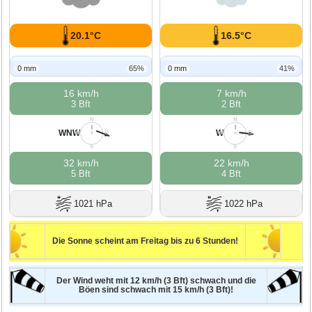
20.1°C
16.5°C
0 mm
65%
0 mm
41%
16 km/h
7 km/h
3 Bft
2 Bft
N
N
WNW
W
W
O
W
O
S
S
32 km/h
22 km/h
5 Bft
4 Bft
1021 hPa
1022 hPa
Die Sonne scheint am Freitag bis zu 6 Stunden!
Der Wind weht mit 12 km/h (3 Bft) schwach und die
Böen sind schwach mit 15 km/h (3 Bft)!