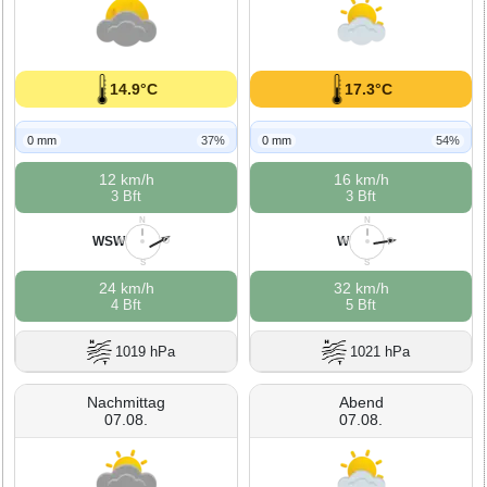
14.9°C
17.3°C
0 mm
37%
0 mm
54%
12 km/h
16 km/h
3 Bft
3 Bft
N
N
WSW
W
W
O
W
O
S
S
24 km/h
32 km/h
4 Bft
5 Bft
1019 hPa
1021 hPa
Nachmittag
Abend
07.08.
07.08.