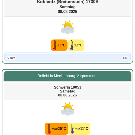
Koblentz (Breitenstein) 17309
Samstag
08.08.2026
23°C
12°C
0 mm
5%
Beliebt in Mecklenburg-Vorpommern
Schwerin 19053
Samstag
08.08.2026
25°C
11°C
max
min