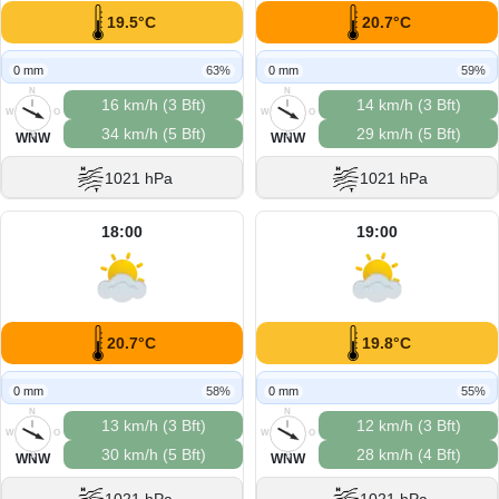
19.5°C
20.7°C
0 mm
63%
0 mm
59%
N
N
16 km/h (3 Bft)
14 km/h (3 Bft)
W
O
W
O
34 km/h (5 Bft)
29 km/h (5 Bft)
S
S
WNW
WNW
1021 hPa
1021 hPa
18:00
19:00
20.7°C
19.8°C
0 mm
58%
0 mm
55%
N
N
13 km/h (3 Bft)
12 km/h (3 Bft)
W
O
W
O
30 km/h (5 Bft)
28 km/h (4 Bft)
S
S
WNW
WNW