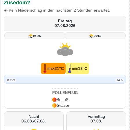
Züsedom?
☀️ Kein Niederschlag in den nächsten 2 Stunden erwartet.
Freitag
07.08.2026
05:26
20:50
21°C
13°C
max
min
0 mm
14%
POLLENFLUG
Beifuß
Gräser
Nacht
Vormittag
06.08./07.08.
07.08.