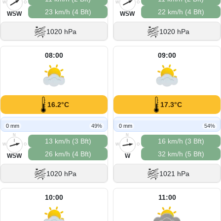
W
O
W
O
23 km/h (4 Bft)
22 km/h (4 Bft)
S
S
WSW
WSW
1020 hPa
1020 hPa
08:00
09:00
16.2°C
17.3°C
0 mm
49%
0 mm
54%
N
N
13 km/h (3 Bft)
16 km/h (3 Bft)
W
O
W
O
26 km/h (4 Bft)
32 km/h (5 Bft)
S
S
WSW
W
1020 hPa
1021 hPa
10:00
11:00