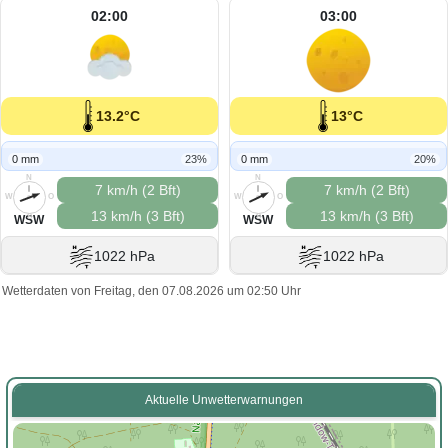
02:00
03:00
13.2°C
13°C
0 mm
23%
0 mm
20%
N
N
7 km/h (2 Bft)
7 km/h (2 Bft)
W
O
W
O
13 km/h (3 Bft)
13 km/h (3 Bft)
S
S
WSW
WSW
1022 hPa
1022 hPa
Wetterdaten von Freitag, den 07.08.2026 um 02:50 Uhr
Aktuelle Unwetterwarnungen