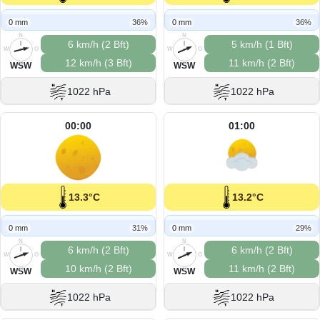
0 mm
36%
0 mm
36%
N
N
6 km/h (2 Bft)
5 km/h (1 Bft)
W
O
W
O
12 km/h (3 Bft)
11 km/h (2 Bft)
S
S
WSW
WSW
1022 hPa
1022 hPa
00:00
01:00
13.3°C
13.2°C
0 mm
31%
0 mm
29%
N
N
6 km/h (2 Bft)
6 km/h (2 Bft)
W
O
W
O
10 km/h (2 Bft)
11 km/h (2 Bft)
S
S
WSW
WSW
1022 hPa
1022 hPa