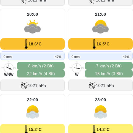
1021 hPa
1021 hPa
20:00
21:00
18.6°C
16.5°C
0 mm
47%
0 mm
41%
N
N
8 km/h (2 Bft)
7 km/h (2 Bft)
W
O
W
O
22 km/h (4 Bft)
15 km/h (3 Bft)
S
S
WNW
W
1021 hPa
1021 hPa
22:00
23:00
15.2°C
14.2°C