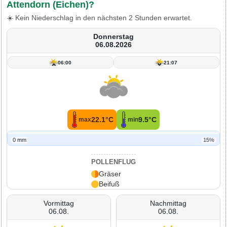
Attendorn (Eichen)?
☀️ Kein Niederschlag in den nächsten 2 Stunden erwartet.
Donnerstag
06.08.2026
06:00
21:07
22.1°C
9.5°C
max
min
0 mm
15%
POLLENFLUG
Gräser
Beifuß
Vormittag
Nachmittag
06.08.
06.08.