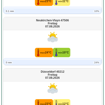
23°C
11°C
max
min
0.1 mm
10%
Neukirchen-Vluyn 47506
Freitag
07.08.2026
24°C
10°C
max
min
0 mm
24%
Düsseldorf 40212
Freitag
07.08.2026
23°C
12°C
max
min