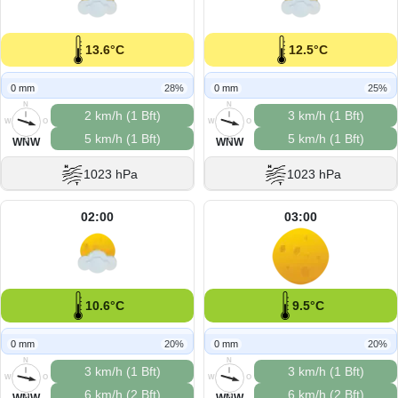
13.6°C
12.5°C
0 mm
28%
0 mm
25%
N
N
2 km/h (1 Bft)
3 km/h (1 Bft)
W
O
W
O
5 km/h (1 Bft)
5 km/h (1 Bft)
S
S
WNW
WNW
1023 hPa
1023 hPa
02:00
03:00
10.6°C
9.5°C
0 mm
20%
0 mm
20%
N
N
3 km/h (1 Bft)
3 km/h (1 Bft)
W
O
W
O
6 km/h (2 Bft)
6 km/h (2 Bft)
S
S
WNW
WNW