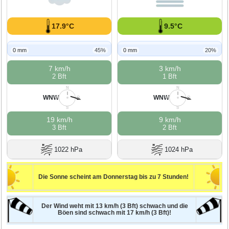
17.9°C
9.5°C
0 mm
45%
0 mm
20%
7 km/h
3 km/h
2 Bft
1 Bft
N
N
WNW
WNW
W
O
W
O
S
S
19 km/h
9 km/h
3 Bft
2 Bft
1022 hPa
1024 hPa
Die Sonne scheint am Donnerstag bis zu 7 Stunden!
Der Wind weht mit 13 km/h (3 Bft) schwach und die
Böen sind schwach mit 17 km/h (3 Bft)!