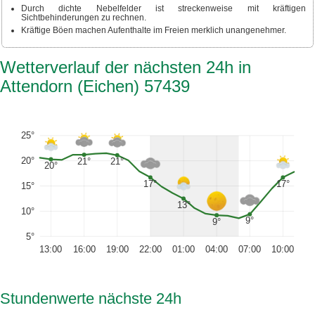
Durch dichte Nebelfelder ist streckenweise mit kräftigen
Sichtbehinderungen zu rechnen.
Kräftige Böen machen Aufenthalte im Freien merklich unangenehmer.
Wetterverlauf der nächsten 24h in
Attendorn (Eichen) 57439
25°
20°
21°
21°
20°
17°
17°
15°
13°
10°
9°
9°
5°
13:00
16:00
19:00
22:00
01:00
04:00
07:00
10:00
Stundenwerte nächste 24h