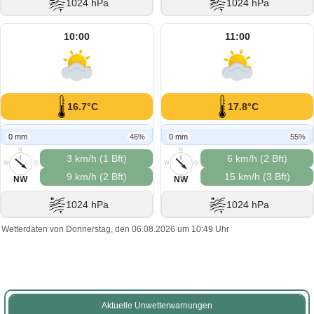
1024 hPa
1024 hPa
10:00
11:00
16.7°C
17.8°C
0 mm
46%
0 mm
55%
N
N
3 km/h (1 Bft)
6 km/h (2 Bft)
W
O
W
O
9 km/h (2 Bft)
15 km/h (3 Bft)
S
S
NW
NW
1024 hPa
1024 hPa
Wetterdaten von Donnerstag, den 06.08.2026 um 10:49 Uhr
Aktuelle Unwetterwarnungen