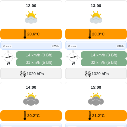
12:00
13:00
20.6°C
20.3°C
0 mm
82%
0 mm
88%
N
N
14 km/h (3 Bft)
14 km/h (3 Bft)
W
O
W
O
31 km/h (5 Bft)
32 km/h (5 Bft)
S
S
W
W
1020 hPa
1020 hPa
14:00
15:00
20.2°C
21.2°C