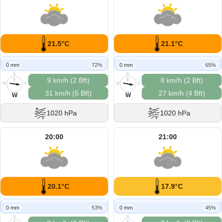
21.5°C
21.1°C
0 mm
72%
0 mm
65%
N
N
9 km/h (2 Bft)
8 km/h (2 Bft)
W
O
W
O
31 km/h (5 Bft)
27 km/h (4 Bft)
S
S
W
W
1020 hPa
1020 hPa
20:00
21:00
20.1°C
17.9°C
0 mm
53%
0 mm
45%
N
N