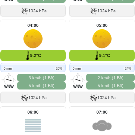
1024 hPa
1024 hPa
04:00
05:00
9.2°C
9.1°C
0 mm
20%
0 mm
24%
N
N
3 km/h (1 Bft)
2 km/h (1 Bft)
W
O
W
O
5 km/h (1 Bft)
5 km/h (1 Bft)
S
S
WNW
WNW
1024 hPa
1024 hPa
06:00
07:00