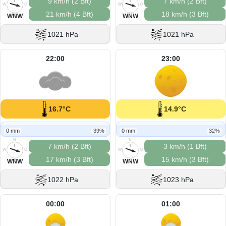
9 km/h (2 Bft)
7 km/h (2 Bft)
W
O
W
O
21 km/h (4 Bft)
18 km/h (3 Bft)
S
S
WNW
WNW
1021 hPa
1021 hPa
22:00
23:00
16.7°C
14.9°C
0 mm
39%
0 mm
32%
N
N
7 km/h (2 Bft)
3 km/h (1 Bft)
W
O
W
O
17 km/h (3 Bft)
15 km/h (3 Bft)
S
S
WNW
WNW
1022 hPa
1023 hPa
00:00
01:00