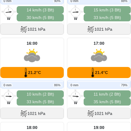
0 mm
90%
0 mm
88%
N
N
14 km/h (3 Bft)
15 km/h (3 Bft)
W
O
W
O
30 km/h (5 Bft)
33 km/h (5 Bft)
S
S
W
W
1021 hPa
1021 hPa
16:00
17:00
21.2°C
21.4°C
0 mm
86%
0 mm
79%
N
N
10 km/h (2 Bft)
11 km/h (2 Bft)
W
O
W
O
33 km/h (5 Bft)
35 km/h (5 Bft)
S
S
W
W
1021 hPa
1021 hPa
18:00
19:00