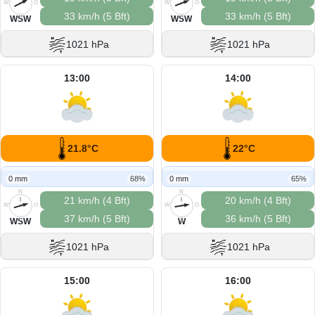
W
O
W
O
33 km/h (5 Bft)
33 km/h (5 Bft)
S
S
WSW
WSW
1021 hPa
1021 hPa
13:00
14:00
21.8°C
22°C
0 mm
68%
0 mm
65%
N
N
21 km/h (4 Bft)
20 km/h (4 Bft)
W
O
W
O
37 km/h (5 Bft)
36 km/h (5 Bft)
S
S
WSW
W
1021 hPa
1021 hPa
15:00
16:00