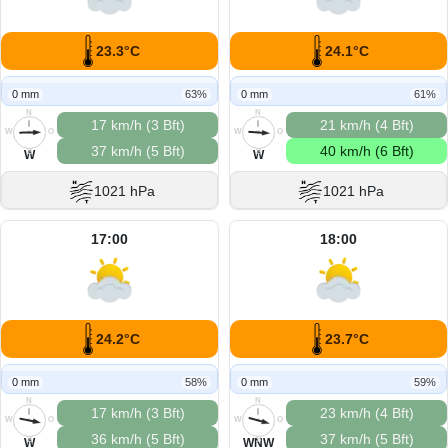
23.3°C
24.1°C
0 mm
63%
0 mm
61%
N
N
17 km/h (3 Bft)
21 km/h (4 Bft)
W
O
W
O
37 km/h (5 Bft)
40 km/h (6 Bft)
S
S
W
W
1021 hPa
1021 hPa
17:00
18:00
24.2°C
23.7°C
0 mm
58%
0 mm
59%
N
N
17 km/h (3 Bft)
23 km/h (4 Bft)
W
O
W
O
36 km/h (5 Bft)
37 km/h (5 Bft)
S
S
W
WNW