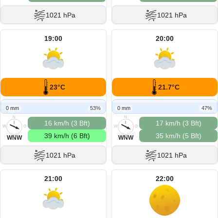
1021 hPa
1021 hPa
19:00
20:00
23°C
21.7°C
0 mm
53%
0 mm
47%
N
N
16 km/h (3 Bft)
17 km/h (3 Bft)
W
O
W
O
39 km/h (6 Bft)
35 km/h (5 Bft)
S
S
WNW
WNW
1021 hPa
1021 hPa
21:00
22:00