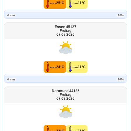
25°C
11°C
max
min
0 mm
24%
Essen 45127
Freitag
07.08.2026
24°C
11°C
max
min
0 mm
26%
Dortmund 44135
Freitag
07.08.2026
23°C
11°C