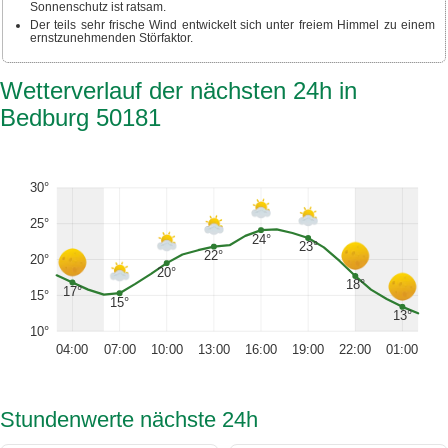
Sonnenschutz ist ratsam.
Der teils sehr frische Wind entwickelt sich unter freiem Himmel zu einem
ernstzunehmenden Störfaktor.
Wetterverlauf der nächsten 24h in
Bedburg 50181
30°
25°
24°
23°
22°
20°
20°
18°
17°
15°
15°
13°
10°
04:00
07:00
10:00
13:00
16:00
19:00
22:00
01:00
Stundenwerte nächste 24h