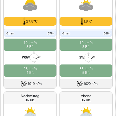
17.8°C
18°C
0 mm
37%
0 mm
64%
12 km/h
19 km/h
3 Bft
3 Bft
N
N
WSW
SW
W
O
W
O
S
S
28 km/h
35 km/h
4 Bft
5 Bft
1019 hPa
1020 hPa
Nachmittag
Abend
06.08.
06.08.