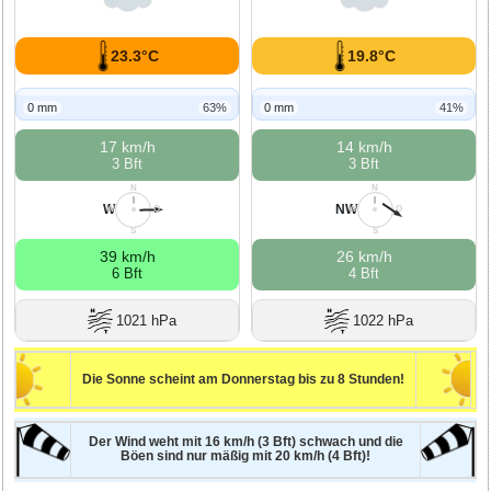
23.3°C
19.8°C
0 mm
63%
0 mm
41%
17 km/h
14 km/h
3 Bft
3 Bft
N
N
W
NW
W
O
W
O
S
S
39 km/h
26 km/h
6 Bft
4 Bft
1021 hPa
1022 hPa
Die Sonne scheint am Donnerstag bis zu 8 Stunden!
Der Wind weht mit 16 km/h (3 Bft) schwach und die
Böen sind nur mäßig mit 20 km/h (4 Bft)!