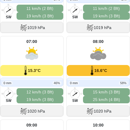
N
N
11 km/h (2 Bft)
11 km/h (2 Bft)
W
O
W
O
19 km/h (3 Bft)
19 km/h (3 Bft)
S
S
SW
SW
1019 hPa
1019 hPa
07:00
08:00
15.3°C
16.6°C
0 mm
46%
0 mm
58%
N
N
12 km/h (3 Bft)
15 km/h (3 Bft)
W
O
W
O
19 km/h (3 Bft)
25 km/h (4 Bft)
S
S
SW
SW
1020 hPa
1020 hPa
09:00
10:00