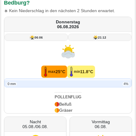
Bedburg?
☀️ Kein Niederschlag in den nächsten 2 Stunden erwartet.
Donnerstag
06.08.2026
06:06
21:12
25°C
11.8°C
max
min
0 mm
4%
POLLENFLUG
Beifuß
Gräser
Nacht
Vormittag
05.08./06.08.
06.08.