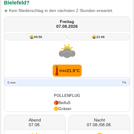
Bielefeld?
☀️ Kein Niederschlag in den nächsten 2 Stunden erwartet.
Freitag
07.08.2026
05:56
21:06
21.9°C
max
0 mm
7%
POLLENFLUG
Beifuß
Gräser
Abend
Nacht
07.08.
07.08./08.08.