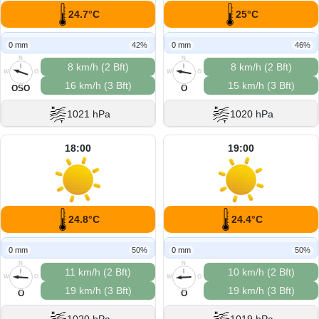
24.7°C
25°C
0 mm
42%
0 mm
46%
N
N
8 km/h (2 Bft)
8 km/h (2 Bft)
W
O
W
O
16 km/h (3 Bft)
15 km/h (3 Bft)
S
S
OSO
O
1021 hPa
1020 hPa
18:00
19:00
24.8°C
24.4°C
0 mm
50%
0 mm
50%
N
N
11 km/h (2 Bft)
10 km/h (2 Bft)
W
O
W
O
19 km/h (3 Bft)
19 km/h (3 Bft)
S
S
O
O