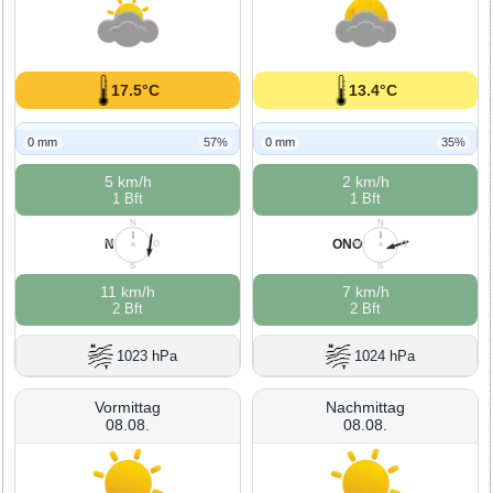
17.5°C
13.4°C
0 mm
57%
0 mm
35%
5 km/h
2 km/h
1 Bft
1 Bft
N
N
N
ONO
W
O
W
O
S
S
11 km/h
7 km/h
2 Bft
2 Bft
1023 hPa
1024 hPa
Vormittag
Nachmittag
08.08.
08.08.