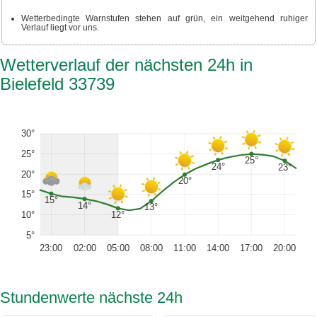
Wetterbedingte Warnstufen stehen auf grün, ein weitgehend ruhiger
Verlauf liegt vor uns.
Wetterverlauf der nächsten 24h in
Bielefeld 33739
30°
25°
25°
24°
23°
20°
20°
15°
15°
14°
13°
12°
10°
5°
23:00
02:00
05:00
08:00
11:00
14:00
17:00
20:00
Stundenwerte nächste 24h