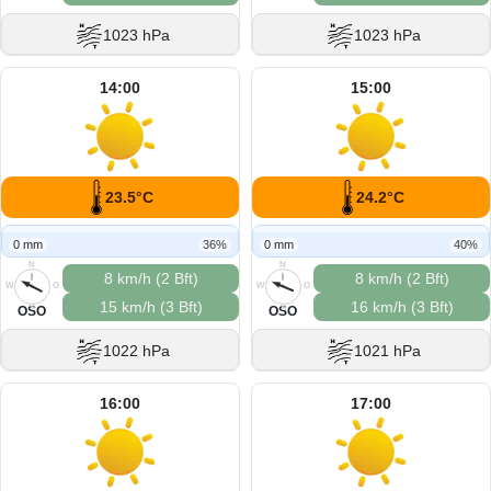
1023 hPa
1023 hPa
14:00
15:00
23.5°C
24.2°C
0 mm
36%
0 mm
40%
N
N
8 km/h (2 Bft)
8 km/h (2 Bft)
W
O
W
O
15 km/h (3 Bft)
16 km/h (3 Bft)
S
S
OSO
OSO
1022 hPa
1021 hPa
16:00
17:00