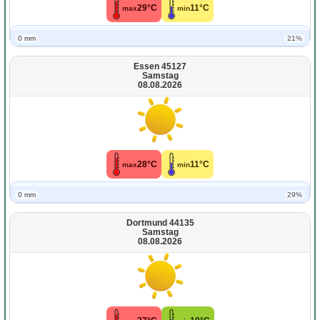
29°C
11°C
max
min
0 mm
21%
Essen 45127
Samstag
08.08.2026
28°C
11°C
max
min
0 mm
29%
Dortmund 44135
Samstag
08.08.2026