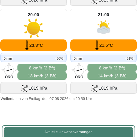
1020 hPa
1019 hPa
20:00
21:00
23.3°C
21.5°C
0 mm
50%
0 mm
51%
N
N
8 km/h (2 Bft)
8 km/h (2 Bft)
W
O
W
O
18 km/h (3 Bft)
14 km/h (3 Bft)
S
S
ONO
ONO
1019 hPa
1019 hPa
Wetterdaten von Freitag, den 07.08.2026 um 20:50 Uhr
Aktuelle Unwetterwarnungen