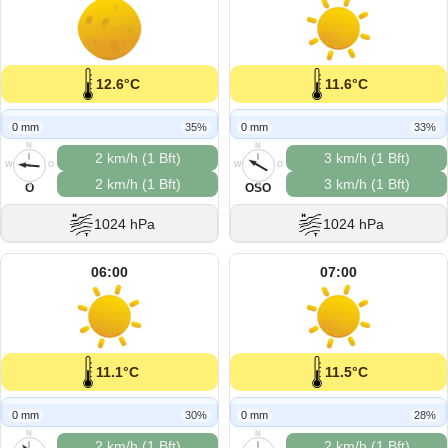
12.6°C
11.6°C
0 mm
35%
0 mm
33%
N
N
2 km/h (1 Bft)
3 km/h (1 Bft)
W
O
W
O
2 km/h (1 Bft)
3 km/h (1 Bft)
S
S
O
OSO
1024 hPa
1024 hPa
06:00
07:00
11.1°C
11.5°C
0 mm
30%
0 mm
28%
N
N
2 km/h (1 Bft)
2 km/h (1 Bft)