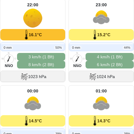
22:00
23:00
16.1°C
15.2°C
0 mm
50%
0 mm
44%
N
N
3 km/h (1 Bft)
4 km/h (1 Bft)
W
O
W
O
8 km/h (2 Bft)
6 km/h (2 Bft)
S
S
NNO
NNO
1023 hPa
1024 hPa
00:00
01:00
14.5°C
14.3°C
0 mm
39%
0 mm
38%