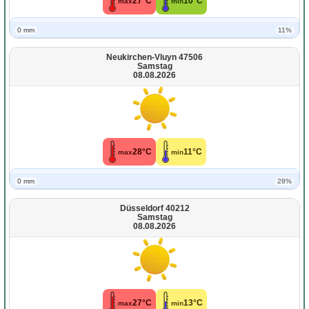
27°C
10°C
max
min
0 mm
11%
Neukirchen-Vluyn 47506
Samstag
08.08.2026
28°C
11°C
max
min
0 mm
28%
Düsseldorf 40212
Samstag
08.08.2026
27°C
13°C
max
min