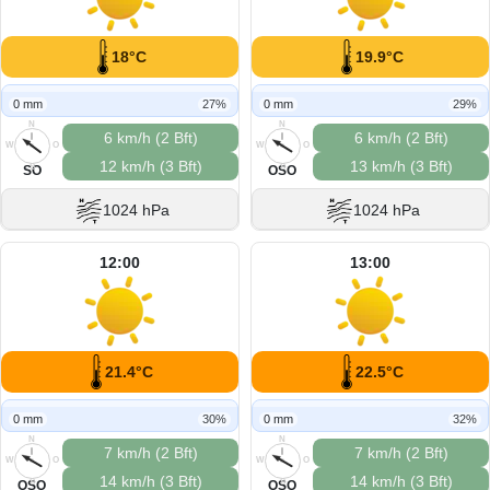
18°C
19.9°C
0 mm
27%
0 mm
29%
N
N
6 km/h (2 Bft)
6 km/h (2 Bft)
W
O
W
O
12 km/h (3 Bft)
13 km/h (3 Bft)
S
S
SO
OSO
1024 hPa
1024 hPa
12:00
13:00
21.4°C
22.5°C
0 mm
30%
0 mm
32%
N
N
7 km/h (2 Bft)
7 km/h (2 Bft)
W
O
W
O
14 km/h (3 Bft)
14 km/h (3 Bft)
S
S
OSO
OSO