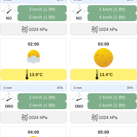
N
N
3 km/h (1 Bft)
1 km/h (1 Bft)
W
O
W
O
5 km/h (1 Bft)
4 km/h (1 Bft)
S
S
NO
NO
1024 hPa
1024 hPa
02:00
03:00
13.9°C
13.4°C
0 mm
35%
0 mm
35%
N
N
2 km/h (1 Bft)
2 km/h (1 Bft)
W
O
W
O
2 km/h (1 Bft)
2 km/h (1 Bft)
S
S
ONO
ONO
1024 hPa
1024 hPa
04:00
05:00