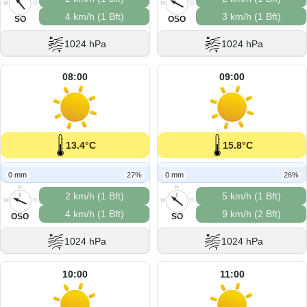
W
O
W
O
4 km/h (1 Bft)
3 km/h (1 Bft)
S
S
SO
OSO
1024 hPa
1024 hPa
08:00
09:00
13.4°C
15.8°C
0 mm
27%
0 mm
26%
N
N
2 km/h (1 Bft)
5 km/h (1 Bft)
W
O
W
O
4 km/h (1 Bft)
9 km/h (2 Bft)
S
S
OSO
SO
1024 hPa
1024 hPa
10:00
11:00