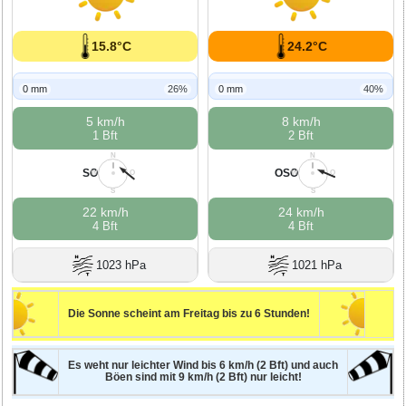
15.8°C
24.2°C
0 mm
26%
0 mm
40%
5 km/h
8 km/h
1 Bft
2 Bft
N
N
SO
OSO
W
O
W
O
S
S
22 km/h
24 km/h
4 Bft
4 Bft
1023 hPa
1021 hPa
Die Sonne scheint am Freitag bis zu 6 Stunden!
Es weht nur leichter Wind bis 6 km/h (2 Bft) und auch
Böen sind mit 9 km/h (2 Bft) nur leicht!