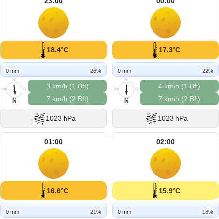
23:00
00:00
18.4°C
17.3°C
0 mm
26%
0 mm
22%
N
N
3 km/h (1 Bft)
4 km/h (1 Bft)
W
O
W
O
7 km/h (2 Bft)
7 km/h (2 Bft)
S
S
N
N
1023 hPa
1023 hPa
01:00
02:00
16.6°C
15.9°C
0 mm
21%
0 mm
18%