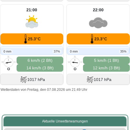
21:00
22:00
25.3°C
23.3°C
0 mm
37%
0 mm
35%
N
N
6 km/h (2 Bft)
5 km/h (1 Bft)
W
O
W
O
14 km/h (3 Bft)
12 km/h (3 Bft)
S
S
O
O
1017 hPa
1017 hPa
Wetterdaten von Freitag, den 07.08.2026 um 21:49 Uhr
Aktuelle Unwetterwarnungen