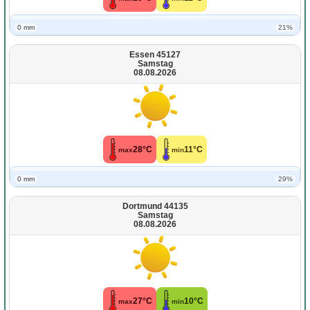
0 mm
21%
Essen 45127
Samstag
08.08.2026
28°C
11°C
max
min
0 mm
29%
Dortmund 44135
Samstag
08.08.2026
27°C
10°C
max
min