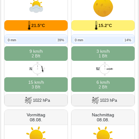
21.5°C
15.2°C
0 mm
39%
0 mm
14%
9 km/h
3 km/h
2 Bft
1 Bft
N
N
N
W
W
O
W
O
S
S
15 km/h
6 km/h
3 Bft
2 Bft
1022 hPa
1023 hPa
Vormittag
Nachmittag
08.08.
08.08.