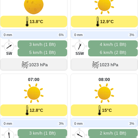
13.8°C
12.9°C
0 mm
6%
0 mm
3%
N
N
3 km/h (1 Bft)
4 km/h (1 Bft)
W
O
W
O
5 km/h (1 Bft)
6 km/h (2 Bft)
S
S
SW
SSW
1023 hPa
1023 hPa
07:00
08:00
12.8°C
15°C
0 mm
3%
0 mm
3%
N
N
3 km/h (1 Bft)
2 km/h (1 Bft)
W
O
W
O