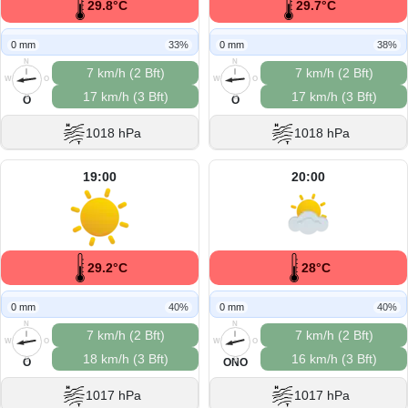
29.8°C
29.7°C
0 mm
33%
0 mm
38%
N
N
7 km/h (2 Bft)
7 km/h (2 Bft)
W
O
W
O
17 km/h (3 Bft)
17 km/h (3 Bft)
S
S
O
O
1018 hPa
1018 hPa
19:00
20:00
29.2°C
28°C
0 mm
40%
0 mm
40%
N
N
7 km/h (2 Bft)
7 km/h (2 Bft)
W
O
W
O
18 km/h (3 Bft)
16 km/h (3 Bft)
S
S
O
ONO
1017 hPa
1017 hPa