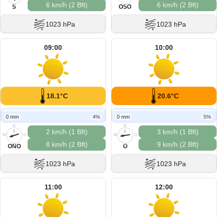
6 km/h (2 Bft)
6 km/h (2 Bft)
S
S
S
OSO
1023 hPa
1023 hPa
09:00
10:00
18.1°C
20.6°C
0 mm
4%
0 mm
5%
N
N
2 km/h (1 Bft)
3 km/h (1 Bft)
W
O
W
O
8 km/h (2 Bft)
9 km/h (2 Bft)
S
S
ONO
O
1023 hPa
1023 hPa
11:00
12:00