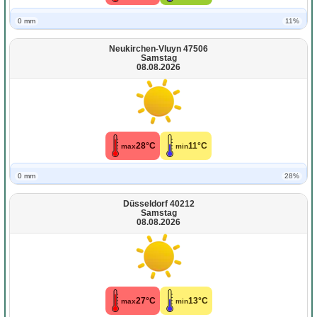
0 mm
11%
Neukirchen-Vluyn 47506
Samstag
08.08.2026
28°C
11°C
max
min
0 mm
28%
Düsseldorf 40212
Samstag
08.08.2026
27°C
13°C
max
min