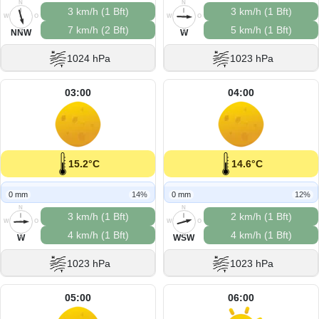
N
N
3 km/h (1 Bft)
3 km/h (1 Bft)
W
O
W
O
7 km/h (2 Bft)
5 km/h (1 Bft)
S
S
NNW
W
1024 hPa
1023 hPa
03:00
04:00
15.2°C
14.6°C
0 mm
14%
0 mm
12%
N
N
3 km/h (1 Bft)
2 km/h (1 Bft)
W
O
W
O
4 km/h (1 Bft)
4 km/h (1 Bft)
S
S
W
WSW
1023 hPa
1023 hPa
05:00
06:00