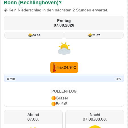
Bonn (Bechlinghoven)?
☀️ Kein Niederschlag in den nächsten 2 Stunden erwartet.
Freitag
07.08.2026
06:06
21:07
24.9°C
max
0 mm
4%
POLLENFLUG
Gräser
Beifuß
Abend
Nacht
07.08.
07.08./08.08.