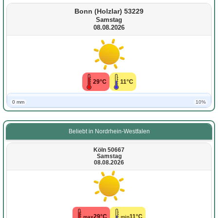
Bonn (Holzlar) 53229
Samstag
08.08.2026
29°C
11°C
0 mm
10%
Beliebt in Nordrhein-Westfalen
Köln 50667
Samstag
08.08.2026
29°C
11°C
max
min