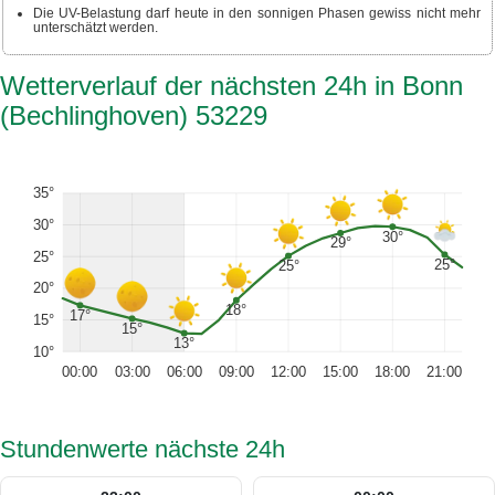
Die UV-Belastung darf heute in den sonnigen Phasen gewiss nicht mehr
unterschätzt werden.
Wetterverlauf der nächsten 24h in Bonn
(Bechlinghoven) 53229
35°
30°
30°
29°
25°
25°
25°
20°
18°
17°
15°
15°
13°
10°
00:00
03:00
06:00
09:00
12:00
15:00
18:00
21:00
Stundenwerte nächste 24h