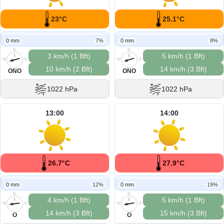
23°C
25.1°C
0 mm
7%
0 mm
8%
N
N
3 km/h (1 Bft)
5 km/h (1 Bft)
W
O
W
O
10 km/h (2 Bft)
14 km/h (3 Bft)
S
S
ONO
ONO
1022 hPa
1022 hPa
13:00
14:00
26.7°C
27.9°C
0 mm
12%
0 mm
19%
N
N
4 km/h (1 Bft)
5 km/h (1 Bft)
W
O
W
O
14 km/h (3 Bft)
15 km/h (3 Bft)
S
S
O
O