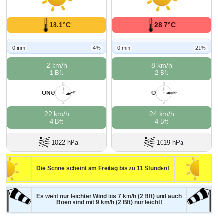
18.1°C
28.7°C
0 mm
4%
0 mm
21%
2 km/h
8 km/h
1 Bft
2 Bft
N
N
ONO
O
W
O
W
O
S
S
22 km/h
24 km/h
4 Bft
4 Bft
1022 hPa
1019 hPa
Die Sonne scheint am Freitag bis zu 11 Stunden!
Es weht nur leichter Wind bis 7 km/h (2 Bft) und auch
Böen sind mit 9 km/h (2 Bft) nur leicht!