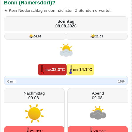
Bonn (Ramersdorf)?
☀️ Kein Niederschlag in den nächsten 2 Stunden erwartet.
Sonntag
09.08.2026
06:09
21:03
32.3°C
14.1°C
max
min
0 mm
16%
Nachmittag
Abend
09.08.
09.08.
29.9°C
26.5°C