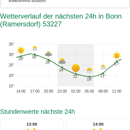
kräftezehrend ausfallen.
Wetterverlauf der nächsten 24h in Bonn
(Ramersdorf) 53227
35°
30°
30°
29°
28°
27°
25°
24°
20°
21°
21°
19°
15°
14:00
17:00
20:00
23:00
02:00
05:00
08:00
11:00
Stundenwerte nächste 24h
13:00
14:00