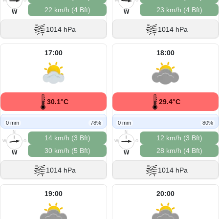
W
O
W
O
22 km/h (4 Bft)
23 km/h (4 Bft)
S
S
W
W
1014 hPa
1014 hPa
17:00
18:00
30.1°C
29.4°C
0 mm
78%
0 mm
80%
N
N
14 km/h (3 Bft)
12 km/h (3 Bft)
W
O
W
O
30 km/h (5 Bft)
28 km/h (4 Bft)
S
S
W
W
1014 hPa
1014 hPa
19:00
20:00