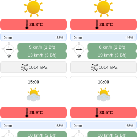
28.8°C
29.3°C
0 mm
38%
0 mm
46%
N
N
5 km/h (1 Bft)
8 km/h (2 Bft)
W
O
W
O
13 km/h (3 Bft)
19 km/h (3 Bft)
S
S
W
W
1014 hPa
1014 hPa
15:00
16:00
29.9°C
30.5°C
0 mm
53%
0 mm
65%
N
N
10 km/h (2 Bft)
10 km/h (2 Bft)