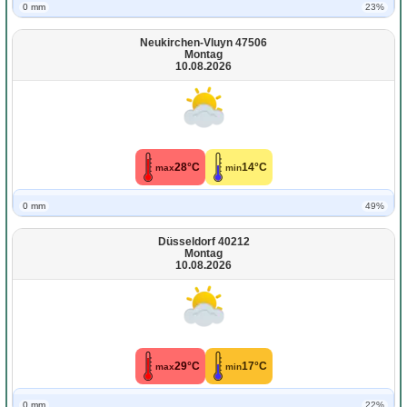
0 mm
23%
Neukirchen-Vluyn 47506
Montag
10.08.2026
28°C
14°C
max
min
0 mm
49%
Düsseldorf 40212
Montag
10.08.2026
29°C
17°C
max
min
0 mm
22%