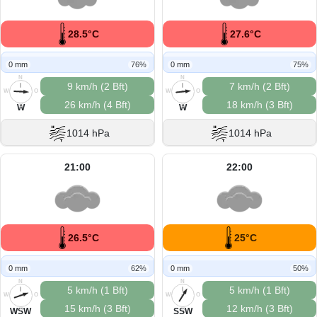
28.5°C
27.6°C
0 mm
76%
0 mm
75%
N
N
9 km/h (2 Bft)
7 km/h (2 Bft)
W
O
W
O
26 km/h (4 Bft)
18 km/h (3 Bft)
S
S
W
W
1014 hPa
1014 hPa
21:00
22:00
26.5°C
25°C
0 mm
62%
0 mm
50%
N
N
5 km/h (1 Bft)
5 km/h (1 Bft)
W
O
W
O
15 km/h (3 Bft)
12 km/h (3 Bft)
S
S
WSW
SSW