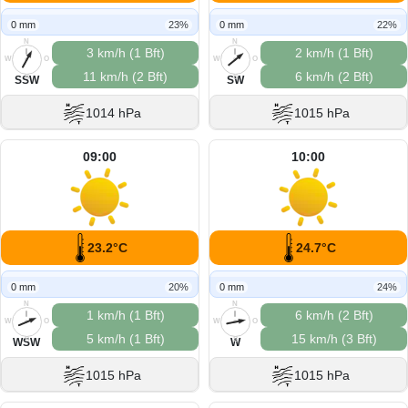
0 mm
23%
0 mm
22%
N
N
3 km/h (1 Bft)
2 km/h (1 Bft)
W
O
W
O
11 km/h (2 Bft)
6 km/h (2 Bft)
S
S
SSW
SW
1014 hPa
1015 hPa
09:00
10:00
23.2°C
24.7°C
0 mm
20%
0 mm
24%
N
N
1 km/h (1 Bft)
6 km/h (2 Bft)
W
O
W
O
5 km/h (1 Bft)
15 km/h (3 Bft)
S
S
WSW
W
1015 hPa
1015 hPa