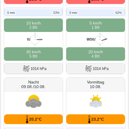
0 mm
53%
0 mm
62%
10 km/h
5 km/h
2 Bft
1 Bft
N
N
W
WSW
W
O
W
O
S
S
30 km/h
20 km/h
5 Bft
4 Bft
1014 hPa
1014 hPa
Nacht
Vormittag
09.08./10.08.
10.08.
20.2°C
23.2°C