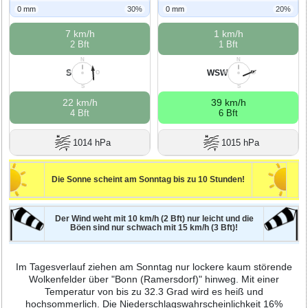
0 mm
30%
0 mm
20%
7 km/h
1 km/h
2 Bft
1 Bft
N
N
S
WSW
W
O
W
O
S
S
22 km/h
39 km/h
4 Bft
6 Bft
1014 hPa
1015 hPa
Die Sonne scheint am Sonntag bis zu 10 Stunden!
Der Wind weht mit 10 km/h (2 Bft) nur leicht und die
Böen sind nur schwach mit 15 km/h (3 Bft)!
Im Tagesverlauf ziehen am Sonntag nur lockere kaum störende
Wolkenfelder über "Bonn (Ramersdorf)" hinweg. Mit einer
Temperatur von bis zu 32.3 Grad wird es heiß und
hochsommerlich. Die Niederschlagswahrscheinlichkeit 16%