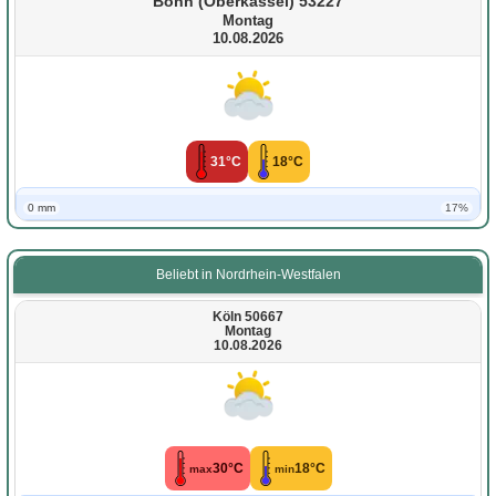
Bonn (Oberkassel) 53227
Montag
10.08.2026
31°C
18°C
0 mm
17%
Beliebt in Nordrhein-Westfalen
Köln 50667
Montag
10.08.2026
30°C
18°C
max
min