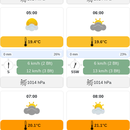
05:00
06:00
19.4°C
19.6°C
0 mm
26%
0 mm
23%
N
N
6 km/h (2 Bft)
6 km/h (2 Bft)
W
O
W
O
12 km/h (3 Bft)
13 km/h (3 Bft)
S
S
S
SSW
1014 hPa
1014 hPa
07:00
08:00
20.1°C
21.1°C