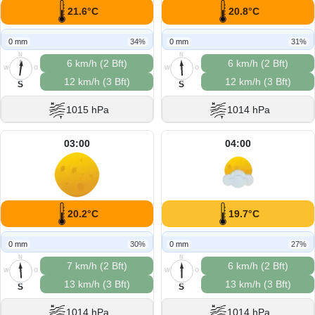
21.6°C
20.8°C
0 mm
34%
0 mm
31%
N
N
6 km/h (2 Bft)
6 km/h (2 Bft)
W
O
W
O
12 km/h (3 Bft)
12 km/h (3 Bft)
S
S
S
S
1015 hPa
1014 hPa
03:00
04:00
20.2°C
19.7°C
0 mm
30%
0 mm
27%
N
N
7 km/h (2 Bft)
6 km/h (2 Bft)
W
O
W
O
13 km/h (3 Bft)
13 km/h (3 Bft)
S
S
S
S
1014 hPa
1014 hPa