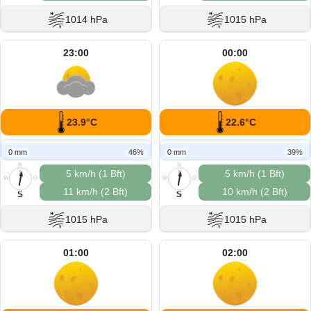
1014 hPa
1015 hPa
23:00
00:00
23.9°C
22.6°C
0 mm
46%
0 mm
39%
N
N
5 km/h (1 Bft)
5 km/h (1 Bft)
W
O
W
O
11 km/h (2 Bft)
10 km/h (2 Bft)
S
S
S
S
1015 hPa
1015 hPa
01:00
02:00