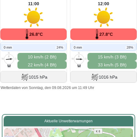
11:00
12:00
26.8°C
27.8°C
0 mm
24%
0 mm
28%
N
N
10 km/h (2 Bft)
15 km/h (3 Bft)
W
O
W
O
22 km/h (4 Bft)
33 km/h (5 Bft)
S
S
W
W
1015 hPa
1016 hPa
Wetterdaten von Sonntag, den 09.08.2026 um 11:49 Uhr
Aktuelle Unwetterwarnungen