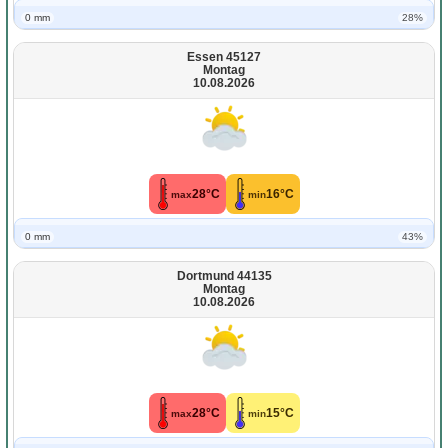
0 mm
28%
Essen 45127
Montag
10.08.2026
28°C
16°C
max
min
0 mm
43%
Dortmund 44135
Montag
10.08.2026
28°C
15°C
max
min