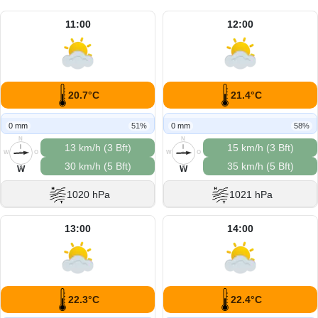
11:00
12:00
20.7°C
21.4°C
0 mm
51%
0 mm
58%
N
N
13 km/h (3 Bft)
15 km/h (3 Bft)
W
O
W
O
30 km/h (5 Bft)
35 km/h (5 Bft)
S
S
W
W
1020 hPa
1021 hPa
13:00
14:00
22.3°C
22.4°C