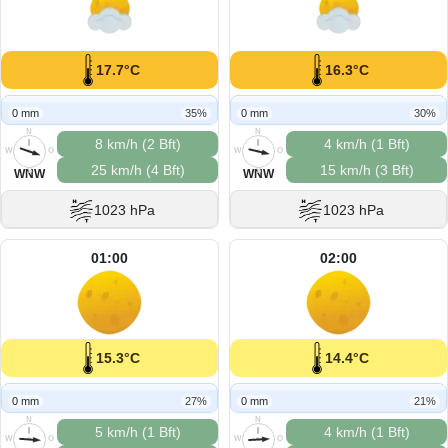
17.7°C
16.3°C
0 mm
35%
0 mm
30%
N
N
8 km/h (2 Bft)
4 km/h (1 Bft)
W
O
W
O
25 km/h (4 Bft)
15 km/h (3 Bft)
S
S
WNW
WNW
1023 hPa
1023 hPa
01:00
02:00
15.3°C
14.4°C
0 mm
27%
0 mm
21%
N
N
5 km/h (1 Bft)
4 km/h (1 Bft)
W
O
W
O