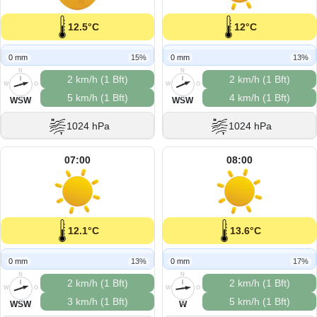
12.5°C
12°C
0 mm
15%
0 mm
13%
N
N
2 km/h (1 Bft)
2 km/h (1 Bft)
W
O
W
O
5 km/h (1 Bft)
4 km/h (1 Bft)
S
S
WSW
WSW
1024 hPa
1024 hPa
07:00
08:00
12.1°C
13.6°C
0 mm
13%
0 mm
17%
N
N
2 km/h (1 Bft)
2 km/h (1 Bft)
W
O
W
O
3 km/h (1 Bft)
5 km/h (1 Bft)
S
S
WSW
W