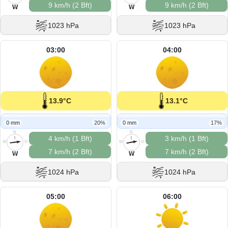
9 km/h (2 Bft)
9 km/h (2 Bft)
S
S
W
W
1023 hPa
1023 hPa
03:00
04:00
13.9°C
13.1°C
0 mm
20%
0 mm
17%
N
N
4 km/h (1 Bft)
3 km/h (1 Bft)
W
O
W
O
7 km/h (2 Bft)
7 km/h (2 Bft)
S
S
W
W
1024 hPa
1024 hPa
05:00
06:00