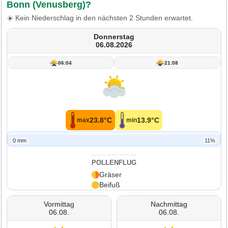
Bonn (Venusberg)?
☀️ Kein Niederschlag in den nächsten 2 Stunden erwartet.
Donnerstag
06.08.2026
06:04
21:08
23.8°C
13.9°C
max
min
0 mm
11%
POLLENFLUG
Gräser
Beifuß
Vormittag
Nachmittag
06.08.
06.08.