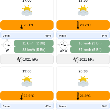
17:00
18:00
23.1°C
23.2°C
0 mm
55%
0 mm
54%
N
N
11 km/h (2 Bft)
16 km/h (3 Bft)
W
O
W
O
33 km/h (5 Bft)
37 km/h (5 Bft)
S
S
W
WNW
1021 hPa
1021 hPa
19:00
20:00
22.9°C
21.9°C
0 mm
48%
0 mm
46%