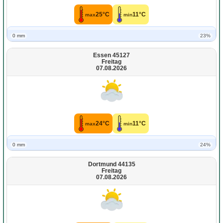
25°C
11°C
max
min
0 mm
23%
Essen 45127
Freitag
07.08.2026
24°C
11°C
max
min
0 mm
24%
Dortmund 44135
Freitag
07.08.2026