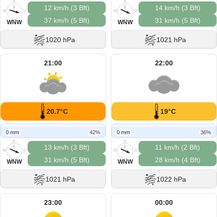
N
N
12 km/h (3 Bft)
14 km/h (3 Bft)
W
O
W
O
37 km/h (5 Bft)
31 km/h (5 Bft)
S
S
WNW
WNW
1020 hPa
1021 hPa
21:00
22:00
20.7°C
19°C
0 mm
42%
0 mm
36%
N
N
13 km/h (3 Bft)
11 km/h (2 Bft)
W
O
W
O
31 km/h (5 Bft)
28 km/h (4 Bft)
S
S
WNW
WNW
1021 hPa
1022 hPa
23:00
00:00