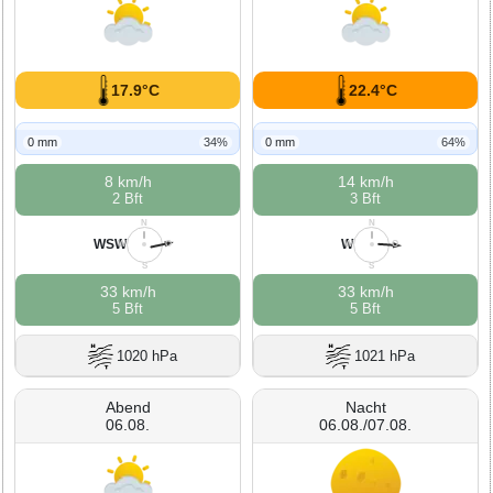
17.9°C
22.4°C
0 mm
34%
0 mm
64%
8 km/h
14 km/h
2 Bft
3 Bft
N
N
WSW
W
W
O
W
O
S
S
33 km/h
33 km/h
5 Bft
5 Bft
1020 hPa
1021 hPa
Abend
Nacht
06.08.
06.08./07.08.