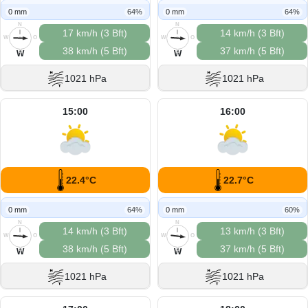
0 mm
64%
0 mm
64%
N
N
17 km/h (3 Bft)
14 km/h (3 Bft)
W
O
W
O
38 km/h (5 Bft)
37 km/h (5 Bft)
S
S
W
W
1021 hPa
1021 hPa
15:00
16:00
22.4°C
22.7°C
0 mm
64%
0 mm
60%
N
N
14 km/h (3 Bft)
13 km/h (3 Bft)
W
O
W
O
38 km/h (5 Bft)
37 km/h (5 Bft)
S
S
W
W
1021 hPa
1021 hPa