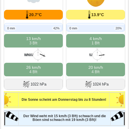
20.7°C
13.9°C
0 mm
42%
0 mm
20%
13 km/h
4 km/h
3 Bft
1 Bft
N
N
WNW
W
W
O
W
O
S
S
26 km/h
20 km/h
4 Bft
4 Bft
1022 hPa
1024 hPa
Die Sonne scheint am Donnerstag bis zu 8 Stunden!
Der Wind weht mit 15 km/h (3 Bft) schwach und die
Böen sind schwach mit 19 km/h (3 Bft)!