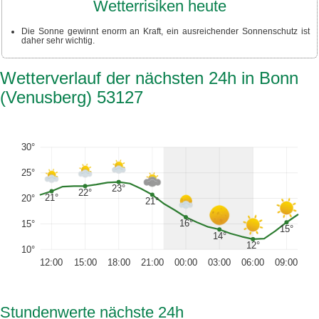
Wetterrisiken heute
Die Sonne gewinnt enorm an Kraft, ein ausreichender Sonnenschutz ist
daher sehr wichtig.
Wetterverlauf der nächsten 24h in Bonn
(Venusberg) 53127
30°
25°
23°
22°
21°
20°
21°
16°
15°
15°
14°
12°
10°
12:00
15:00
18:00
21:00
00:00
03:00
06:00
09:00
Stundenwerte nächste 24h