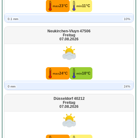
23°C
11°C
max
min
0.1 mm
10%
Neukirchen-Vluyn 47506
Freitag
07.08.2026
24°C
10°C
max
min
0 mm
24%
Düsseldorf 40212
Freitag
07.08.2026