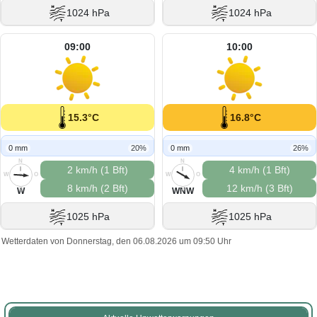
1024 hPa
1024 hPa
09:00
10:00
15.3°C
16.8°C
0 mm
20%
0 mm
26%
N
N
2 km/h (1 Bft)
4 km/h (1 Bft)
W
O
W
O
8 km/h (2 Bft)
12 km/h (3 Bft)
S
S
W
WNW
1025 hPa
1025 hPa
Wetterdaten von Donnerstag, den 06.08.2026 um 09:50 Uhr