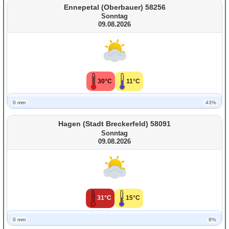
Ennepetal (Oberbauer) 58256
Sonntag
09.08.2026
30°C
11°C
0 mm
43%
Hagen (Stadt Breckerfeld) 58091
Sonntag
09.08.2026
31°C
15°C
0 mm
8%