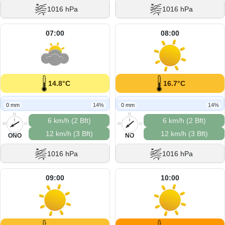
1016 hPa
1016 hPa
07:00
08:00
14.8°C
16.7°C
0 mm
14%
0 mm
14%
N
N
6 km/h (2 Bft)
6 km/h (2 Bft)
W
O
W
O
12 km/h (3 Bft)
12 km/h (3 Bft)
S
S
ONO
NO
1016 hPa
1016 hPa
09:00
10:00