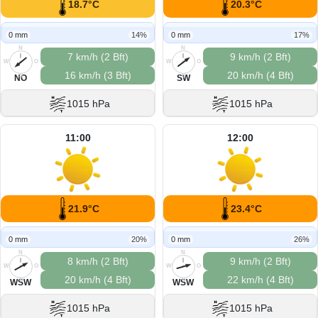
18.7°C
20.3°C
0 mm
14%
0 mm
17%
N
N
7 km/h (2 Bft)
9 km/h (2 Bft)
W
O
W
O
16 km/h (3 Bft)
20 km/h (4 Bft)
S
S
NO
SW
1015 hPa
1015 hPa
11:00
12:00
21.9°C
23.4°C
0 mm
20%
0 mm
26%
N
N
8 km/h (2 Bft)
9 km/h (2 Bft)
W
O
W
O
20 km/h (4 Bft)
22 km/h (4 Bft)
S
S
WSW
WSW
1015 hPa
1015 hPa