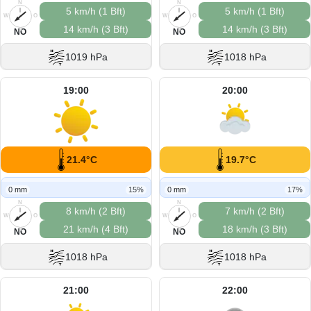
N
N
5 km/h (1 Bft)
5 km/h (1 Bft)
W
O
W
O
14 km/h (3 Bft)
14 km/h (3 Bft)
S
S
NO
NO
1019 hPa
1018 hPa
19:00
20:00
21.4°C
19.7°C
0 mm
15%
0 mm
17%
N
N
8 km/h (2 Bft)
7 km/h (2 Bft)
W
O
W
O
21 km/h (4 Bft)
18 km/h (3 Bft)
S
S
NO
NO
1018 hPa
1018 hPa
21:00
22:00