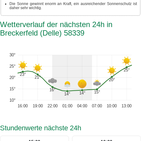
Die Sonne gewinnt enorm an Kraft, ein ausreichender Sonnenschutz ist
daher sehr wichtig.
Wetterverlauf der nächsten 24h in
Breckerfeld (Delle) 58339
30°
25°
25°
23°
21°
20°
20°
15°
16°
15°
14°
14°
10°
16:00
19:00
22:00
01:00
04:00
07:00
10:00
13:00
Stundenwerte nächste 24h