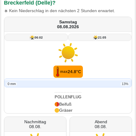
Breckerfeld (Delle)?
☀️ Kein Niederschlag in den nächsten 2 Stunden erwartet.
Samstag
08.08.2026
06:02
21:05
24.8°C
max
0 mm
13%
POLLENFLUG
Beifuß
Gräser
Nachmittag
Abend
08.08.
08.08.