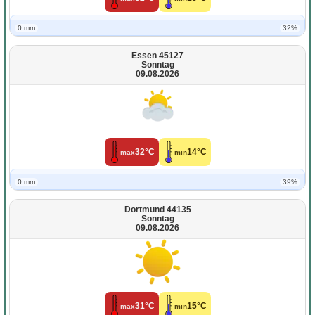
0 mm
32%
Essen 45127
Sonntag
09.08.2026
32°C
14°C
max
min
0 mm
39%
Dortmund 44135
Sonntag
09.08.2026
31°C
15°C
max
min