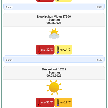
0 mm
29%
Neukirchen-Vluyn 47506
Sonntag
09.08.2026
32°C
14°C
max
min
0 mm
41%
Düsseldorf 40212
Sonntag
09.08.2026
31°C
17°C
max
min