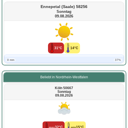
Ennepetal (Saale) 58256
Sonntag
09.08.2026
31°C
14°C
0 mm
37%
Beliebt in Nordrhein-Westfalen
Köln 50667
Sonntag
09.08.2026
32°C
15°C
max
min