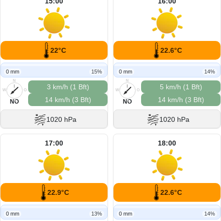
15:00
16:00
22°C
22.6°C
0 mm
15%
0 mm
14%
N
N
3 km/h (1 Bft)
5 km/h (1 Bft)
W
O
W
O
14 km/h (3 Bft)
14 km/h (3 Bft)
S
S
NO
NO
1020 hPa
1020 hPa
17:00
18:00
22.9°C
22.6°C
0 mm
13%
0 mm
14%