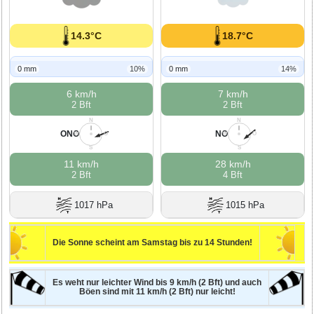
14.3°C
18.7°C
0 mm
10%
0 mm
14%
6 km/h
7 km/h
2 Bft
2 Bft
N
N
ONO
NO
W
O
W
O
S
S
11 km/h
28 km/h
2 Bft
4 Bft
1017 hPa
1015 hPa
Die Sonne scheint am Samstag bis zu 14 Stunden!
Es weht nur leichter Wind bis 9 km/h (2 Bft) und auch
Böen sind mit 11 km/h (2 Bft) nur leicht!