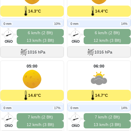
14.3°C
14.4°C
0 mm
10%
0 mm
14%
N
N
6 km/h (2 Bft)
6 km/h (2 Bft)
W
O
W
O
13 km/h (3 Bft)
12 km/h (3 Bft)
S
S
ONO
ONO
1016 hPa
1016 hPa
05:00
06:00
14.6°C
14.7°C
0 mm
17%
0 mm
14%
N
N
7 km/h (2 Bft)
7 km/h (2 Bft)
W
O
W
O
12 km/h (3 Bft)
13 km/h (3 Bft)
S
S
ONO
ONO