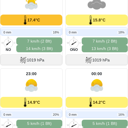
17.4°C
15.8°C
0 mm
18%
0 mm
18%
N
N
7 km/h (2 Bft)
7 km/h (2 Bft)
W
O
W
O
14 km/h (3 Bft)
13 km/h (3 Bft)
S
S
NO
ONO
1019 hPa
1019 hPa
23:00
00:00
14.9°C
14.2°C
0 mm
20%
0 mm
16%
N
N
5 km/h (1 Bft)
5 km/h (1 Bft)
W
O
W
O