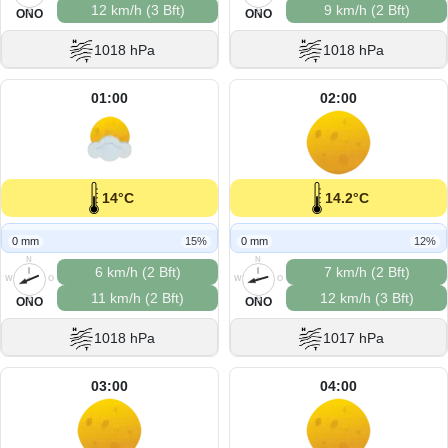
12 km/h (3 Bft)
9 km/h (2 Bft)
S
S
ONO
ONO
1018 hPa
1018 hPa
01:00
02:00
14°C
14.2°C
0 mm
15%
0 mm
12%
N
N
6 km/h (2 Bft)
7 km/h (2 Bft)
W
O
W
O
11 km/h (2 Bft)
12 km/h (3 Bft)
S
S
ONO
ONO
1018 hPa
1017 hPa
03:00
04:00