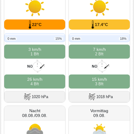
22°C
17.4°C
0 mm
15%
0 mm
18%
3 km/h
7 km/h
1 Bft
2 Bft
N
N
NO
NO
W
O
W
O
S
S
26 km/h
15 km/h
4 Bft
3 Bft
1020 hPa
1018 hPa
Nacht
Vormittag
08.08./09.08.
09.08.