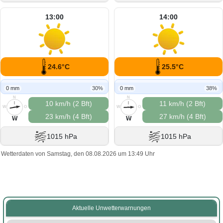
13:00
14:00
24.6°C
25.5°C
0 mm
30%
0 mm
38%
N
N
10 km/h (2 Bft)
11 km/h (2 Bft)
W
O
W
O
23 km/h (4 Bft)
27 km/h (4 Bft)
S
S
W
W
1015 hPa
1015 hPa
Wetterdaten von Samstag, den 08.08.2026 um 13:49 Uhr
Aktuelle Unwetterwarnungen