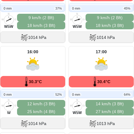
0 mm
37%
0 mm
45%
N
N
9 km/h (2 Bft)
9 km/h (2 Bft)
W
O
W
O
18 km/h (3 Bft)
18 km/h (3 Bft)
S
S
WSW
WSW
1014 hPa
1014 hPa
16:00
17:00
30.3°C
30.4°C
0 mm
52%
0 mm
64%
N
N
12 km/h (3 Bft)
14 km/h (3 Bft)
W
O
W
O
25 km/h (4 Bft)
27 km/h (4 Bft)
S
S
W
WSW
1014 hPa
1013 hPa