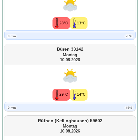
28°C
13°C
0 mm
23%
Büren 33142
Montag
10.08.2026
29°C
14°C
0 mm
45%
Rüthen (Kellinghausen) 59602
Montag
10.08.2026