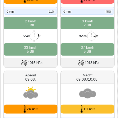
0 mm
11%
0 mm
45%
2 km/h
9 km/h
1 Bft
2 Bft
N
N
SSW
WSW
W
O
W
O
S
S
33 km/h
37 km/h
5 Bft
5 Bft
1015 hPa
1013 hPa
Abend
Nacht
09.08.
09.08./10.08.
24.4°C
19.4°C