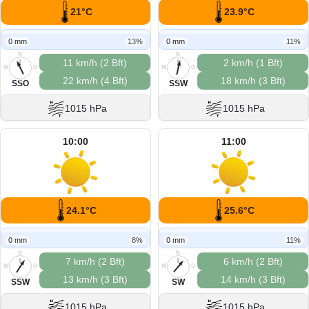
21°C
23.9°C
0 mm
13%
0 mm
11%
N
N
11 km/h (2 Bft)
2 km/h (1 Bft)
W
O
W
O
22 km/h (4 Bft)
18 km/h (3 Bft)
S
S
SSO
SSW
1015 hPa
1015 hPa
10:00
11:00
24.1°C
25.6°C
0 mm
8%
0 mm
11%
N
N
7 km/h (2 Bft)
6 km/h (2 Bft)
W
O
W
O
13 km/h (3 Bft)
14 km/h (3 Bft)
S
S
SSW
SW
1015 hPa
1015 hPa