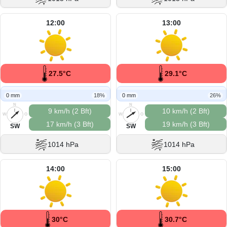
12:00
13:00
27.5°C
29.1°C
0 mm
18%
0 mm
26%
N
N
9 km/h (2 Bft)
10 km/h (2 Bft)
W
O
W
O
17 km/h (3 Bft)
19 km/h (3 Bft)
S
S
SW
SW
1014 hPa
1014 hPa
14:00
15:00
30°C
30.7°C