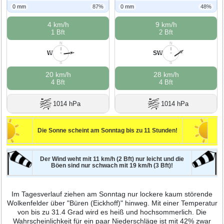
0 mm
87%
0 mm
48%
4 km/h
9 km/h
1 Bft
2 Bft
N
N
W
SW
W
O
W
O
S
S
20 km/h
28 km/h
4 Bft
4 Bft
1014 hPa
1014 hPa
Die Sonne scheint am Sonntag bis zu 11 Stunden!
Der Wind weht mit 11 km/h (2 Bft) nur leicht und die
Böen sind nur schwach mit 19 km/h (3 Bft)!
Im Tagesverlauf ziehen am Sonntag nur lockere kaum störende
Wolkenfelder über "Büren (Eickhoff)" hinweg. Mit einer Temperatur
von bis zu 31.4 Grad wird es heiß und hochsommerlich. Die
Wahrscheinlichkeit für ein paar Niederschläge ist mit 42% zwar