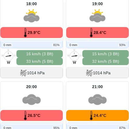
18:00
19:00
29.9°C
28.4°C
0 mm
81%
0 mm
93%
N
N
16 km/h (3 Bft)
15 km/h (3 Bft)
W
O
W
O
33 km/h (5 Bft)
32 km/h (5 Bft)
S
S
W
W
1014 hPa
1014 hPa
20:00
21:00
26.5°C
24.4°C
0 mm
95%
0 mm
87%