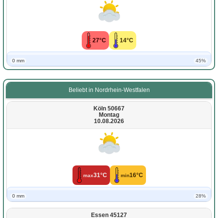
27°C
14°C
0 mm
45%
Beliebt in Nordrhein-Westfalen
Köln 50667
Montag
10.08.2026
31°C
16°C
max
min
0 mm
28%
Essen 45127