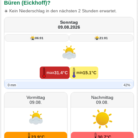
Büren (Eickhoff)?
☀️ Kein Niederschlag in den nächsten 2 Stunden erwartet.
Sonntag
09.08.2026
06:01
21:01
31.4°C
15.1°C
max
min
0 mm
42%
Vormittag
Nachmittag
09.08.
09.08.
23.9°C
30.7°C