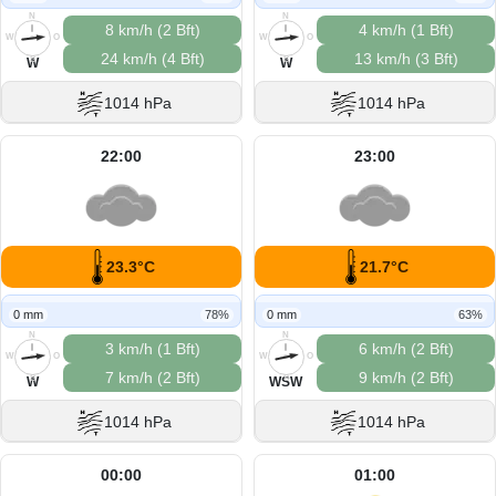
N
N
8 km/h (2 Bft)
4 km/h (1 Bft)
W
O
W
O
24 km/h (4 Bft)
13 km/h (3 Bft)
S
S
W
W
1014 hPa
1014 hPa
22:00
23:00
23.3°C
21.7°C
0 mm
78%
0 mm
63%
N
N
3 km/h (1 Bft)
6 km/h (2 Bft)
W
O
W
O
7 km/h (2 Bft)
9 km/h (2 Bft)
S
S
W
WSW
1014 hPa
1014 hPa
00:00
01:00