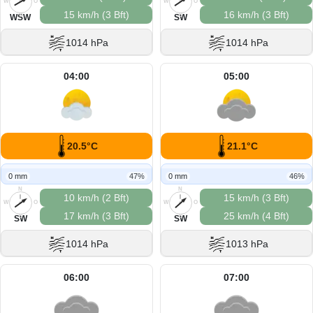
W
O
W
O
15 km/h (3 Bft)
16 km/h (3 Bft)
S
S
WSW
SW
1014 hPa
1014 hPa
04:00
05:00
20.5°C
21.1°C
0 mm
47%
0 mm
46%
N
N
10 km/h (2 Bft)
15 km/h (3 Bft)
W
O
W
O
17 km/h (3 Bft)
25 km/h (4 Bft)
S
S
SW
SW
1014 hPa
1013 hPa
06:00
07:00