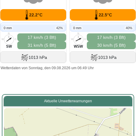
22.2°C
22.5°C
0 mm
42%
0 mm
40%
N
N
17 km/h (3 Bft)
17 km/h (3 Bft)
W
O
W
O
31 km/h (5 Bft)
30 km/h (5 Bft)
S
S
SW
WSW
1013 hPa
1013 hPa
Wetterdaten von Sonntag, den 09.08.2026 um 06:49 Uhr
Aktuelle Unwetterwarnungen