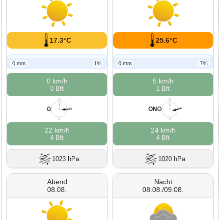
17.3°C
25.6°C
0 mm
1%
0 mm
7%
0 km/h
5 km/h
0 Bft
1 Bft
N
N
O
ONO
W
O
W
O
S
S
22 km/h
24 km/h
4 Bft
4 Bft
1023 hPa
1020 hPa
Abend
Nacht
08.08.
08.08./09.08.