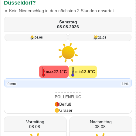
Düsseldorf?
☀️ Kein Niederschlag in den nächsten 2 Stunden erwartet.
Samstag
08.08.2026
06:06
21:08
27.1°C
12.5°C
max
min
0 mm
14%
POLLENFLUG
Beifuß
Gräser
Vormittag
Nachmittag
08.08.
08.08.