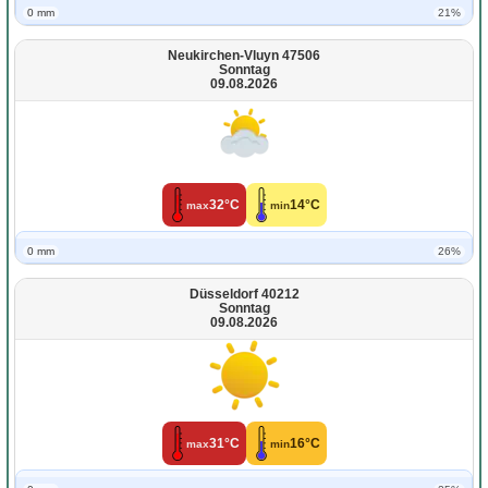
0 mm
21%
Neukirchen-Vluyn 47506
Sonntag
09.08.2026
32°C
14°C
max
min
0 mm
26%
Düsseldorf 40212
Sonntag
09.08.2026
31°C
16°C
max
min