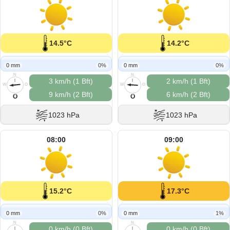
14.5°C
14.2°C
0 mm
0%
0 mm
0%
N
N
3 km/h (1 Bft)
2 km/h (1 Bft)
W
O
W
O
9 km/h (2 Bft)
6 km/h (2 Bft)
S
S
O
O
1023 hPa
1023 hPa
08:00
09:00
15.2°C
17.3°C
0 mm
0%
0 mm
1%
N
N
0 km/h (0 Bft)
0 km/h (0 Bft)