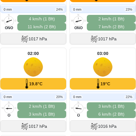
0 mm
24%
0 mm
23%
N
N
4 km/h (1 Bft)
2 km/h (1 Bft)
W
O
W
O
11 km/h (2 Bft)
7 km/h (2 Bft)
S
S
ONO
ONO
1017 hPa
1017 hPa
02:00
03:00
19.8°C
19°C
0 mm
20%
0 mm
22%
N
N
2 km/h (1 Bft)
3 km/h (1 Bft)
W
O
W
O
3 km/h (1 Bft)
6 km/h (2 Bft)
S
S
O
O
1017 hPa
1016 hPa