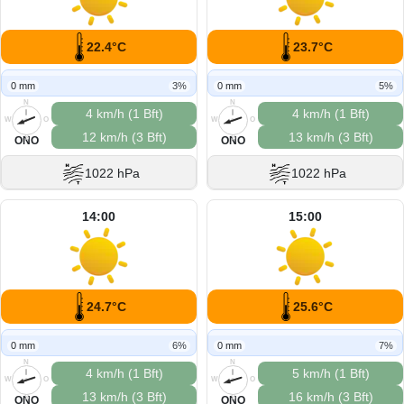
22.4°C
23.7°C
0 mm
3%
0 mm
5%
N
N
4 km/h (1 Bft)
4 km/h (1 Bft)
W
O
W
O
12 km/h (3 Bft)
13 km/h (3 Bft)
S
S
ONO
ONO
1022 hPa
1022 hPa
14:00
15:00
24.7°C
25.6°C
0 mm
6%
0 mm
7%
N
N
4 km/h (1 Bft)
5 km/h (1 Bft)
W
O
W
O
13 km/h (3 Bft)
16 km/h (3 Bft)
S
S
ONO
ONO