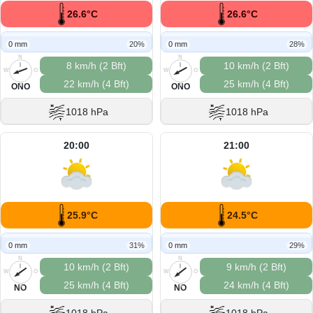
26.6°C
26.6°C
0 mm
20%
0 mm
28%
N
N
8 km/h (2 Bft)
10 km/h (2 Bft)
W
O
W
O
22 km/h (4 Bft)
25 km/h (4 Bft)
S
S
ONO
ONO
1018 hPa
1018 hPa
20:00
21:00
25.9°C
24.5°C
0 mm
31%
0 mm
29%
N
N
10 km/h (2 Bft)
9 km/h (2 Bft)
W
O
W
O
25 km/h (4 Bft)
24 km/h (4 Bft)
S
S
NO
NO