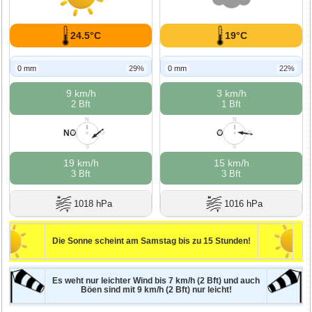
24.5°C
19°C
0 mm
29%
0 mm
22%
9 km/h
3 km/h
2 Bft
1 Bft
N
N
NO
O
W
O
W
O
S
S
19 km/h
15 km/h
3 Bft
3 Bft
1018 hPa
1016 hPa
Die Sonne scheint am Samstag bis zu 15 Stunden!
Es weht nur leichter Wind bis 7 km/h (2 Bft) und auch
Böen sind mit 9 km/h (2 Bft) nur leicht!