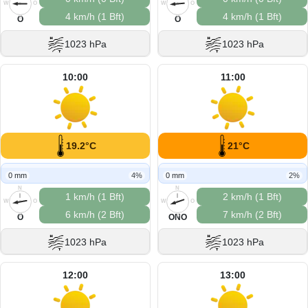
W
O
W
O
4 km/h (1 Bft)
4 km/h (1 Bft)
S
S
O
O
1023 hPa
1023 hPa
10:00
11:00
19.2°C
21°C
0 mm
4%
0 mm
2%
N
N
1 km/h (1 Bft)
2 km/h (1 Bft)
W
O
W
O
6 km/h (2 Bft)
7 km/h (2 Bft)
S
S
O
ONO
1023 hPa
1023 hPa
12:00
13:00