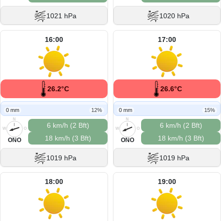
1021 hPa
1020 hPa
16:00
17:00
26.2°C
26.6°C
0 mm
12%
0 mm
15%
N
N
6 km/h (2 Bft)
6 km/h (2 Bft)
W
O
W
O
18 km/h (3 Bft)
18 km/h (3 Bft)
S
S
ONO
ONO
1019 hPa
1019 hPa
18:00
19:00