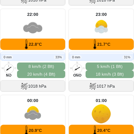
1018 hPa
1018 hPa
22:00
23:00
22.8°C
21.7°C
0 mm
33%
0 mm
31%
N
N
8 km/h (2 Bft)
5 km/h (1 Bft)
W
O
W
O
20 km/h (4 Bft)
18 km/h (3 Bft)
S
S
NO
ONO
1018 hPa
1017 hPa
00:00
01:00
20.9°C
20.4°C