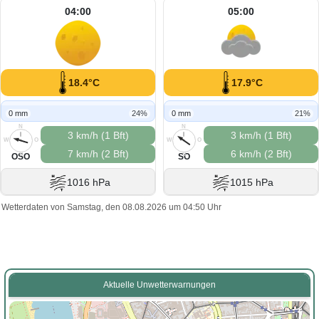
04:00
05:00
18.4°C
17.9°C
0 mm
24%
0 mm
21%
N
N
3 km/h (1 Bft)
3 km/h (1 Bft)
W
O
W
O
7 km/h (2 Bft)
6 km/h (2 Bft)
S
S
OSO
SO
1016 hPa
1015 hPa
Wetterdaten von Samstag, den 08.08.2026 um 04:50 Uhr
Aktuelle Unwetterwarnungen