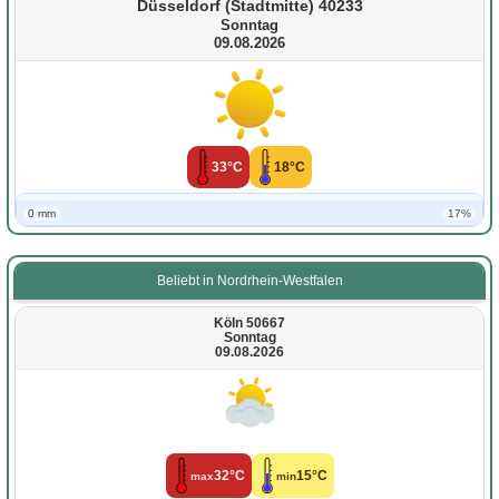
Düsseldorf (Stadtmitte) 40233
Sonntag
09.08.2026
33°C
18°C
0 mm
17%
Beliebt in Nordrhein-Westfalen
Köln 50667
Sonntag
09.08.2026
32°C
15°C
max
min