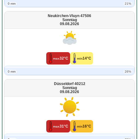
0 mm
21%
Neukirchen-Vluyn 47506
Sonntag
09.08.2026
32°C
14°C
max
min
0 mm
26%
Düsseldorf 40212
Sonntag
09.08.2026
31°C
16°C
max
min