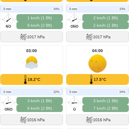
0 mm
34%
0 mm
33%
N
N
1 km/h (1 Bft)
2 km/h (1 Bft)
W
O
W
O
8 km/h (2 Bft)
2 km/h (1 Bft)
S
S
NO
ONO
1017 hPa
1017 hPa
03:00
04:00
18.2°C
17.5°C
0 mm
32%
0 mm
34%
N
N
3 km/h (1 Bft)
3 km/h (1 Bft)
W
O
W
O
6 km/h (2 Bft)
7 km/h (2 Bft)
S
S
ONO
O
1016 hPa
1016 hPa