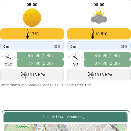
05:00
06:00
17°C
16.5°C
0 mm
33%
0 mm
35%
N
N
4 km/h (1 Bft)
4 km/h (1 Bft)
W
O
W
O
7 km/h (2 Bft)
8 km/h (2 Bft)
S
S
OSO
SO
1016 hPa
1016 hPa
Wetterdaten von Samstag, den 08.08.2026 um 05:50 Uhr
Aktuelle Unwetterwarnungen