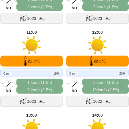
W
O
W
O
6 km/h (2 Bft)
5 km/h (1 Bft)
S
S
NO
NO
1023 hPa
1023 hPa
11:00
12:00
21.3°C
22.8°C
0 mm
19%
0 mm
20%
N
N
1 km/h (1 Bft)
3 km/h (1 Bft)
W
O
W
O
6 km/h (2 Bft)
10 km/h (2 Bft)
S
S
NO
NO
1023 hPa
1022 hPa
13:00
14:00