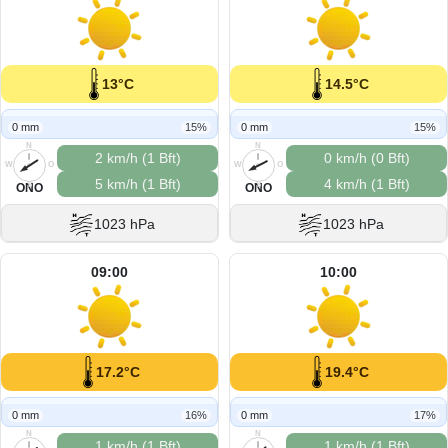
13°C
14.5°C
0 mm
15%
0 mm
15%
N
N
2 km/h (1 Bft)
0 km/h (0 Bft)
W
O
W
O
5 km/h (1 Bft)
4 km/h (1 Bft)
S
S
ONO
ONO
1023 hPa
1023 hPa
09:00
10:00
17.2°C
19.4°C
0 mm
16%
0 mm
17%
N
N
1 km/h (1 Bft)
1 km/h (1 Bft)