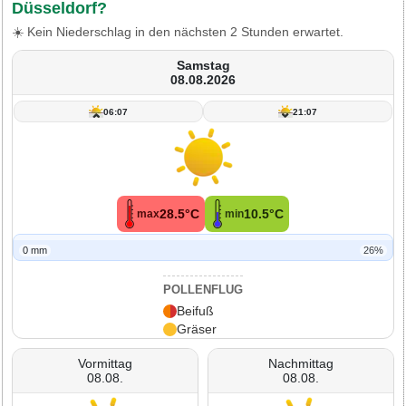
Düsseldorf?
☀️ Kein Niederschlag in den nächsten 2 Stunden erwartet.
Samstag
08.08.2026
06:07
21:07
28.5°C
10.5°C
max
min
0 mm
26%
POLLENFLUG
Beifuß
Gräser
Vormittag
Nachmittag
08.08.
08.08.