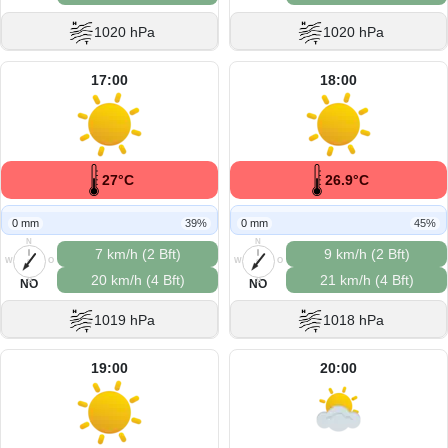
1020 hPa
1020 hPa
17:00
18:00
27°C
26.9°C
0 mm
39%
0 mm
45%
N
N
7 km/h (2 Bft)
9 km/h (2 Bft)
W
O
W
O
20 km/h (4 Bft)
21 km/h (4 Bft)
S
S
NO
NO
1019 hPa
1018 hPa
19:00
20:00