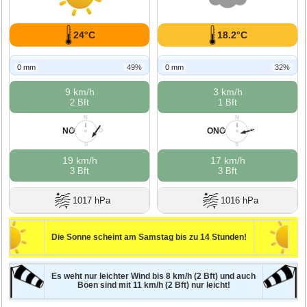
24°C
18.2°C
0 mm
49%
0 mm
32%
9 km/h
3 km/h
2 Bft
1 Bft
N
N
NO
ONO
W
O
W
O
S
S
19 km/h
17 km/h
3 Bft
3 Bft
1017 hPa
1016 hPa
Die Sonne scheint am Samstag bis zu 14 Stunden!
Es weht nur leichter Wind bis 8 km/h (2 Bft) und auch
Böen sind mit 11 km/h (2 Bft) nur leicht!