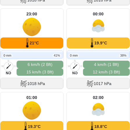
1018 hPa
1018 hPa
23:00
00:00
21°C
19.9°C
0 mm
41%
0 mm
38%
N
N
6 km/h (2 Bft)
4 km/h (1 Bft)
W
O
W
O
15 km/h (3 Bft)
12 km/h (3 Bft)
S
S
NO
NO
1018 hPa
1017 hPa
01:00
02:00
19.3°C
18.8°C