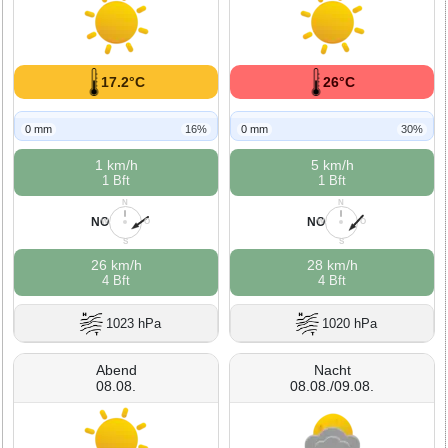
17.2°C
26°C
0 mm
16%
0 mm
30%
1 km/h
5 km/h
1 Bft
1 Bft
N
N
NO
NO
W
O
W
O
S
S
26 km/h
28 km/h
4 Bft
4 Bft
1023 hPa
1020 hPa
Abend
Nacht
08.08.
08.08./09.08.