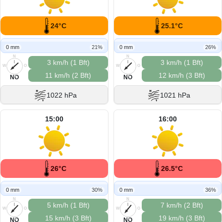
24°C
25.1°C
0 mm
21%
0 mm
26%
N
N
3 km/h (1 Bft)
3 km/h (1 Bft)
W
O
W
O
11 km/h (2 Bft)
12 km/h (3 Bft)
S
S
NO
NO
1022 hPa
1021 hPa
15:00
16:00
26°C
26.5°C
0 mm
30%
0 mm
36%
N
N
5 km/h (1 Bft)
7 km/h (2 Bft)
W
O
W
O
15 km/h (3 Bft)
19 km/h (3 Bft)
S
S
NO
NO