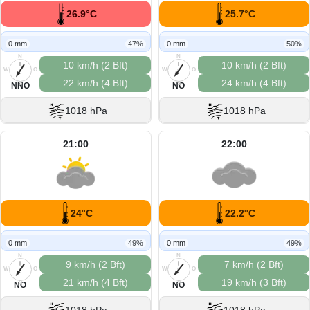
26.9°C
25.7°C
0 mm
47%
0 mm
50%
N
N
10 km/h (2 Bft)
10 km/h (2 Bft)
W
O
W
O
22 km/h (4 Bft)
24 km/h (4 Bft)
S
S
NNO
NO
1018 hPa
1018 hPa
21:00
22:00
24°C
22.2°C
0 mm
49%
0 mm
49%
N
N
9 km/h (2 Bft)
7 km/h (2 Bft)
W
O
W
O
21 km/h (4 Bft)
19 km/h (3 Bft)
S
S
NO
NO