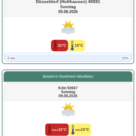
Düsseldorf (Holthausen) 40591
Sonntag
09.08.2026
32°C
15°C
0 mm
25%
Beliebt in Nordrhein-Westfalen
Köln 50667
Sonntag
09.08.2026
32°C
15°C
max
min