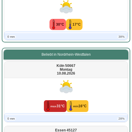
30°C
17°C
0 mm
38%
Beliebt in Nordrhein-Westfalen
Köln 50667
Montag
10.08.2026
31°C
16°C
max
min
0 mm
28%
Essen 45127