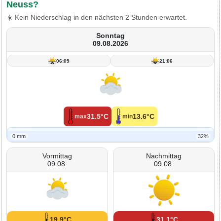
Neuss?
☀️ Kein Niederschlag in den nächsten 2 Stunden erwartet.
Sonntag
09.08.2026
06:09
21:06
31.5°C
13.6°C
max
min
0 mm
32%
Vormittag
Nachmittag
09.08.
09.08.
19.9°C
31.1°C