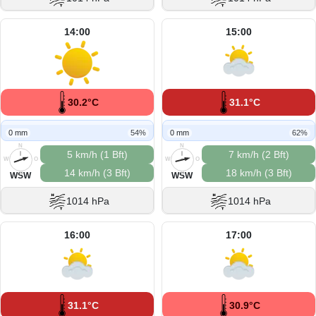
14:00
15:00
30.2°C
31.1°C
0 mm
54%
0 mm
62%
N
N
5 km/h (1 Bft)
7 km/h (2 Bft)
W
O
W
O
14 km/h (3 Bft)
18 km/h (3 Bft)
S
S
WSW
WSW
1014 hPa
1014 hPa
16:00
17:00
31.1°C
30.9°C