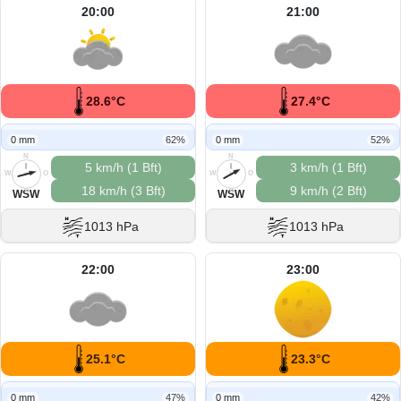
20:00
21:00
28.6°C
27.4°C
0 mm
62%
0 mm
52%
N
N
5 km/h (1 Bft)
3 km/h (1 Bft)
W
O
W
O
18 km/h (3 Bft)
9 km/h (2 Bft)
S
S
WSW
WSW
1013 hPa
1013 hPa
22:00
23:00
25.1°C
23.3°C
0 mm
47%
0 mm
42%