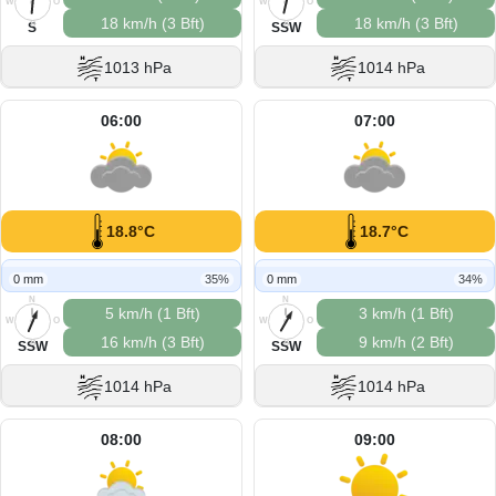
W
O
W
O
18 km/h (3 Bft)
18 km/h (3 Bft)
S
S
S
SSW
1013 hPa
1014 hPa
06:00
07:00
18.8°C
18.7°C
0 mm
35%
0 mm
34%
N
N
5 km/h (1 Bft)
3 km/h (1 Bft)
W
O
W
O
16 km/h (3 Bft)
9 km/h (2 Bft)
S
S
SSW
SSW
1014 hPa
1014 hPa
08:00
09:00