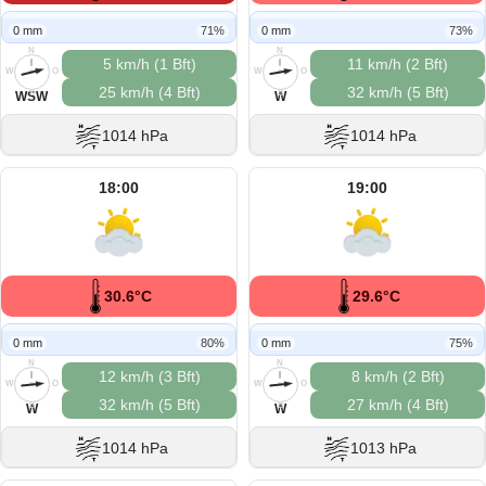
0 mm
71%
0 mm
73%
N
N
5 km/h (1 Bft)
11 km/h (2 Bft)
W
O
W
O
25 km/h (4 Bft)
32 km/h (5 Bft)
S
S
WSW
W
1014 hPa
1014 hPa
18:00
19:00
30.6°C
29.6°C
0 mm
80%
0 mm
75%
N
N
12 km/h (3 Bft)
8 km/h (2 Bft)
W
O
W
O
32 km/h (5 Bft)
27 km/h (4 Bft)
S
S
W
W
1014 hPa
1013 hPa