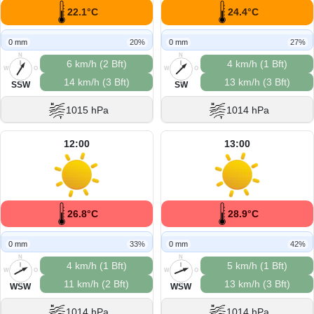
22.1°C
24.4°C
0 mm
20%
0 mm
27%
N
N
6 km/h (2 Bft)
4 km/h (1 Bft)
W
O
W
O
14 km/h (3 Bft)
13 km/h (3 Bft)
S
S
SSW
SW
1015 hPa
1014 hPa
12:00
13:00
26.8°C
28.9°C
0 mm
33%
0 mm
42%
N
N
4 km/h (1 Bft)
5 km/h (1 Bft)
W
O
W
O
11 km/h (2 Bft)
13 km/h (3 Bft)
S
S
WSW
WSW
1014 hPa
1014 hPa