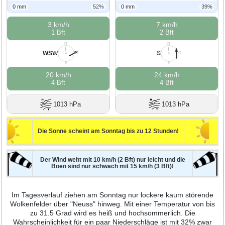
0 mm
52%
0 mm
39%
3 km/h
7 km/h
1 Bft
2 Bft
N
N
WSW
S
W
O
W
O
S
S
20 km/h
24 km/h
4 Bft
4 Bft
1013 hPa
1013 hPa
Die Sonne scheint am Sonntag bis zu 12 Stunden!
Der Wind weht mit 10 km/h (2 Bft) nur leicht und die
Böen sind nur schwach mit 15 km/h (3 Bft)!
Im Tagesverlauf ziehen am Sonntag nur lockere kaum störende
Wolkenfelder über "Neuss" hinweg. Mit einer Temperatur von bis
zu 31.5 Grad wird es heiß und hochsommerlich. Die
Wahrscheinlichkeit für ein paar Niederschläge ist mit 32% zwar