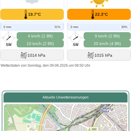
19.7°C
22.3°C
0 mm
31%
0 mm
30%
N
N
4 km/h (1 Bft)
9 km/h (2 Bft)
W
O
W
O
10 km/h (2 Bft)
20 km/h (4 Bft)
S
S
SW
SW
1014 hPa
1015 hPa
Wetterdaten von Sonntag, den 09.08.2026 um 08:50 Uhr
Aktuelle Unwetterwarnungen