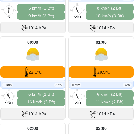
N
N
5 km/h (1 Bft)
8 km/h (2 Bft)
W
O
W
O
9 km/h (2 Bft)
18 km/h (3 Bft)
S
S
S
SSO
1014 hPa
1014 hPa
00:00
01:00
22.1°C
20.9°C
0 mm
37%
0 mm
37%
N
N
6 km/h (2 Bft)
6 km/h (2 Bft)
W
O
W
O
16 km/h (3 Bft)
11 km/h (2 Bft)
S
S
SSO
SSO
1014 hPa
1014 hPa
02:00
03:00