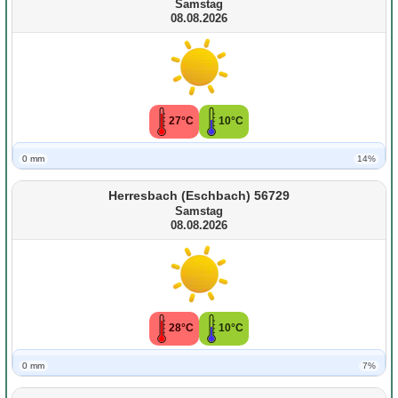
Samstag
08.08.2026
27°C
10°C
0 mm
14%
Herresbach (Eschbach) 56729
Samstag
08.08.2026
28°C
10°C
0 mm
7%