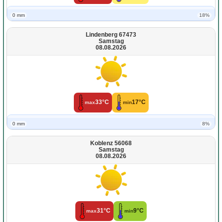
0 mm
18%
Lindenberg 67473
Samstag
08.08.2026
33°C
17°C
max
min
0 mm
8%
Koblenz 56068
Samstag
08.08.2026
31°C
9°C
max
min