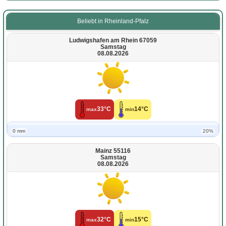
Beliebt in Rheinland-Pfalz
Ludwigshafen am Rhein 67059
Samstag
08.08.2026
33°C
14°C
max
min
0 mm
20%
Mainz 55116
Samstag
08.08.2026
32°C
15°C
max
min